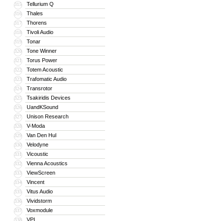
Tellurium Q
315
Thales
316
Thorens
317
Tivoli Audio
318
Tonar
319
Tone Winner
320
Torus Power
321
Totem Acoustic
322
Trafomatic Audio
323
Transrotor
324
Tsakiridis Devices
325
UandKSound
326
Unison Research
327
V-Moda
328
Van Den Hul
329
Velodyne
330
Vicoustic
331
Vienna Acoustics
332
ViewScreen
333
Vincent
334
Vitus Audio
335
Vividstorm
336
Voxmodule
337
VPI
338