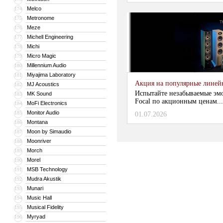
Melco
174
Metronome
175
Meze
176
Michell Engineering
177
Michi
178
Micro Magic
179
Millennium Audio
180
Miyajima Laboratory
181
Акция на популярные линейки
MJ Acoustics
182
Испытайте незабываемые эм
MK Sound
183
Focal по акционным ценам...
MoFi Electronics
184
Monitor Audio
185
01.07.2026
Montana
186
Moon by Simaudio
187
Moonriver
188
Morch
189
Morel
190
MSB Technology
191
Mudra Akustik
192
Munari
193
Music Hall
194
Musical Fidelity
195
Myryad
196