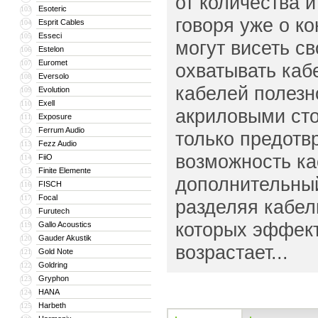
от количества 
Esoteric
103
говоря уже о к
Esprit Cables
104
Esseci
105
могут висеть св
Estelon
106
Euromet
107
охватывать каб
Eversolo
108
кабелей полезн
Evolution
109
Exell
110
акриловыми сто
Exposure
111
Ferrum Audio
112
только предотв
Fezz Audio
113
возможность ка
FiiO
114
Finite Elemente
115
дополнительный
FISCH
116
Focal
117
разделяя кабел
Furutech
118
которых эффект
Gallo Acoustics
119
Gauder Akustik
120
возрастает...
Gold Note
121
Goldring
122
Gryphon
123
HANA
124
Harbeth
125