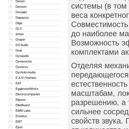
Denon
79
системы (в том
Densen
80
Devialet
81
веса конкретног
Diapason
82
Совместимость 
Digis
83
DLS
84
до наиболее ма
dorpo
85
Draper
86
Возможность эф
DS Audio
87
комплектами аку
Dual
88
Dynaudio
89
Dynavector
90
Отделяя механи
Dynavox
91
передающегося 
Dyrholm Audio
92
E.A.R./Yoshino
93
естественность
EAT
94
EgglestonWorks
95
масштабам, лок
Electrocompaniet
96
Elipson
разрешению, а 
97
EliteBoard
98
сильнее сосред
EMM Labs
99
Emotiva
100
свойств звука.
EMT
101
Epos
102