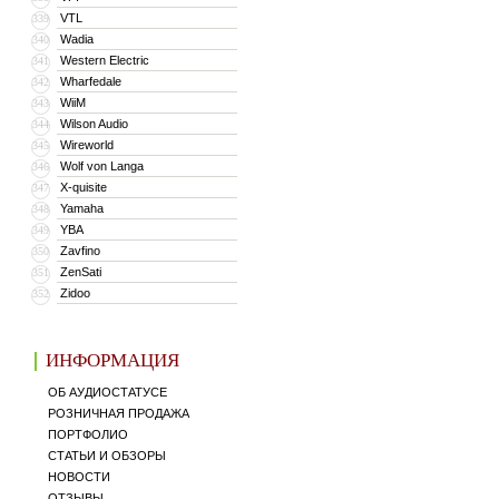
VTL
339
Wadia
340
Western Electric
341
Wharfedale
342
WiiM
343
Wilson Audio
344
Wireworld
345
Wolf von Langa
346
X-quisite
347
Yamaha
348
YBA
349
Zavfino
350
ZenSati
351
Zidoo
352
ИНФОРМАЦИЯ
ОБ АУДИОСТАТУСЕ
РОЗНИЧНАЯ ПРОДАЖА
ПОРТФОЛИО
СТАТЬИ И ОБЗОРЫ
НОВОСТИ
ОТЗЫВЫ