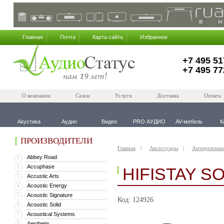
Главная
Почта
Карта сайта
Избранное
+7 495 51
+7 495 77
О компании
Салон
Услуги
Доставка
Оплата
Акустика
Аудио
Видео
PRO АУДИО
AV-мебель
К
ПРОИЗВОДИТЕЛИ
Главная
Аксессуары
Антирезонан
Abbey Road
1
Accuphase
2
HIFISTAY S
Accustic Arts
3
Acoustic Energy
4
Acoustic Signature
5
Код: 124926
Acoustic Solid
6
Acoustical Systems
7
Aesthetix
8