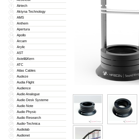
Airtech
9
Aktyna Technology
10
AMS
11
Anthem
12
Apertura
13
Apollo
14
Arcam
15
Arylic
16
AST
17
Astell&Kern
18
ATC
19
Atlas Cables
20
Audeze
21
Audia Flight
22
Audience
23
Audio Analogue
24
Audio Desk Systeme
25
Audio Note
26
Audio Physic
27
Audio Research
28
Audio-Technica
29
Audiolab
30
Audionet
31