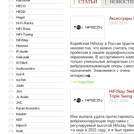
Harmonix
126
СТАТЬИ
НОВОСТИ
HECO
127
HEDD
128
Hegel
129
Аксессуары 
29.07.2024
Hi-Fi Racks
130
HiFi Rose
131
HiFi-Tuning
132
HiFiStay
133
Корейская Hifistay в России практ
Hisense
134
неизвестна, что можно считать с
iFi Audio
135
пробелом в нашем аудиофильско
образовании. В ассортименте ком
Inakustik
136
только уникальные аппаратные сто
IOTAVX
137
виброразвязывающие опоры самог
IsoAcoustics
138
назначения. Знакомимся с очень
Isol-8
139
интересн�...
IsoTek
140
Подробнее
Jadis
141
HiFiStay Stel
Jico
142
Triple Swing
JL Audio
143
28.07.2024
JVC
144
Karan Acoustics
145
Kauber
146
Мне выпала удача протестировать
KEF
147
виброизолирующие подставки с
регулируемой высотой Hifistay Hard
Klipsch
148
+α еще в 2021 году, и я был прия
Krell
149