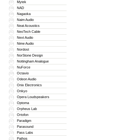
Mytek
197
NAD
198
Nagaoka
199
Naim Audio
200
Neat Acoustics
201
NeoTech Cable
202
Next Audio
203
Nime Audio
204
Nordost
205
NorStone Design
206
Nottingham Analogue
207
NuForce
208
Octavio
209
Odeon Audio
210
Onix Electronics
211
Onkyo
212
Opera Loudspeakers
213
Optoma
214
Orpheus Lab
215
Ortofon
216
Paradigm
217
Parasound
218
Pass Labs
219
Pathos
220