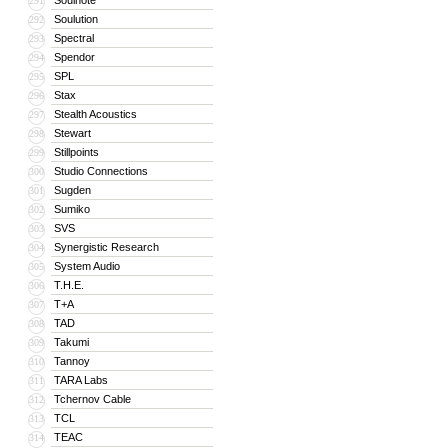
Soulnote
291
Soulution
292
Spectral
293
Spendor
294
SPL
295
Stax
296
Stealth Acoustics
297
Stewart
298
Stillpoints
299
Studio Connections
300
Sugden
301
Sumiko
302
SVS
303
Synergistic Research
304
System Audio
305
T.H.E.
306
T+A
307
TAD
308
Takumi
309
Tannoy
310
TARA Labs
311
Tchernov Cable
312
TCL
313
TEAC
314