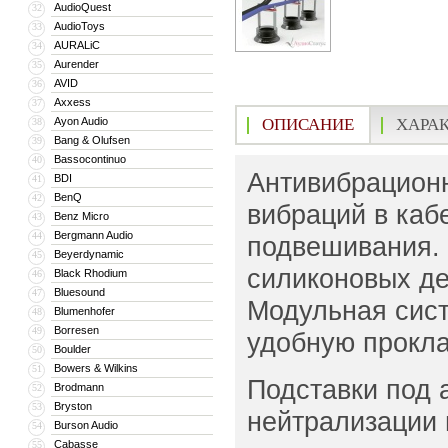
AudioQuest
32
AudioToys
33
AURALiC
34
Aurender
35
AVID
36
Axxess
37
Ayon Audio
ОПИСАНИЕ
ХАРА
38
Bang & Olufsen
39
Bassocontinuo
40
Антивибрационн
BDI
41
BenQ
42
вибраций в каб
Benz Micro
43
Bergmann Audio
44
подвешивания. 
Beyerdynamic
45
силиконовых де
Black Rhodium
46
Bluesound
47
Модульная сист
Blumenhofer
48
Borresen
49
удобную прокла
Boulder
50
Bowers & Wilkins
51
Подставки под 
Brodmann
52
Bryston
53
нейтрализации 
Burson Audio
54
Cabasse
55