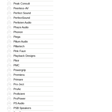
Peak Consult
221
Peerless-AV
222
Perfect Sound
223
PerfectSound
224
Perlisten Audio
225
Phaze Audio
226
Phonon
227
Piega
228
Pilium Audio
229
Pillartech
230
Pink Faun
231
Playback Designs
232
Plixir
233
PMC
234
Powergrip
235
Premiera
236
Primare
237
Pro-Ject
238
ProAc
239
Proficient
240
ProPower
241
PS Audio
242
PSB Speakers
243