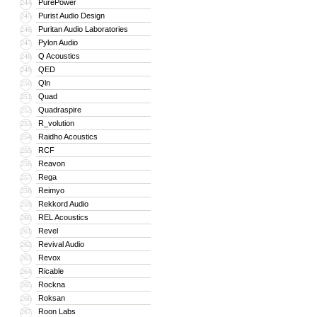
PurePower
244
Purist Audio Design
245
Puritan Audio Laboratories
246
Pylon Audio
247
Q Acoustics
248
QED
249
Qln
250
Quad
251
Quadraspire
252
R_volution
253
Raidho Acoustics
254
RCF
255
Reavon
256
Rega
257
Reimyo
258
Rekkord Audio
259
REL Acoustics
260
Revel
261
Revival Audio
262
Revox
263
Ricable
264
Rockna
265
Roksan
266
Roon Labs
267