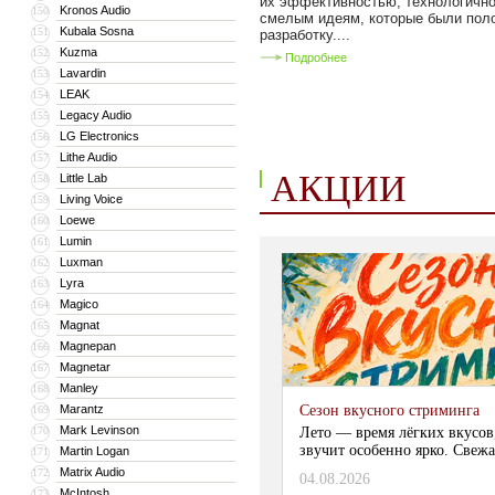
их эффективностью, технологичн
Kronos Audio
150
смелым идеям, которые были пол
Kubala Sosna
151
разработку....
Kuzma
152
Подробнее
Lavardin
153
LEAK
154
Legacy Audio
155
LG Electronics
156
Lithe Audio
157
АКЦИИ
Little Lab
158
Living Voice
159
Loewe
160
Lumin
161
Luxman
162
Lyra
163
Magico
164
Magnat
165
Magnepan
166
Magnetar
167
Manley
168
Marantz
Сезон вкусного стриминга
169
Mark Levinson
170
Лето — время лёгких вкусов
звучит особенно ярко. Свежа
Martin Logan
171
Matrix Audio
172
04.08.2026
McIntosh
173