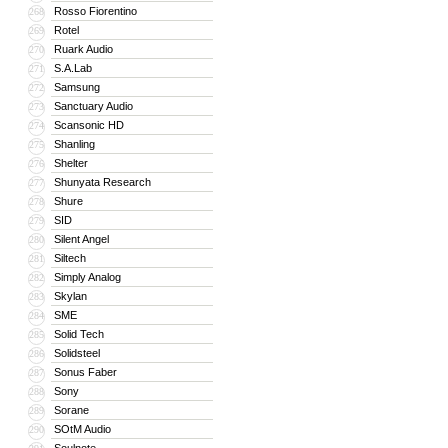
Rosso Fiorentino
268
Rotel
269
Ruark Audio
270
S.A.Lab
271
Samsung
272
Sanctuary Audio
273
Scansonic HD
274
Shanling
275
Shelter
276
Shunyata Research
277
Shure
278
SID
279
Silent Angel
280
Siltech
281
Simply Analog
282
Skylan
283
SME
284
Solid Tech
285
Solidsteel
286
Sonus Faber
287
Sony
288
Sorane
289
SOtM Audio
290