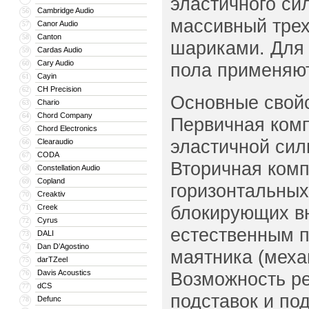
эластичного си
Cambridge Audio
56
массивный тре
Canor Audio
57
Canton
58
шариками. Для 
Cardas Audio
59
Cary Audio
60
пола применяю
Cayin
61
CH Precision
62
Основные свойс
Chario
63
Chord Company
64
Первичная комп
Chord Electronics
65
эластичной сил
Clearaudio
66
CODA
67
Вторичная комп
Constellation Audio
68
Copland
69
горизонтальны
Creaktiv
70
блокирующих в
Creek
71
Cyrus
72
естественным п
DALI
73
Dan D’Agostino
74
маятника (меха
darTZeel
75
Davis Acoustics
Возможность ре
76
dCS
77
подставок и по
Defunc
78