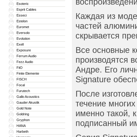
воспроизведени
Esoteric
103
Esprit Cables
104
Каждая из моде
Esseci
105
Estelon
106
частей алюмини
Euromet
107
Eversolo
скрывается пре
108
Evolution
109
Exell
110
Все основные к
Exposure
111
Ferrum Audio
112
производятся 
Fezz Audio
113
Андре. Его лич
FiiO
114
Finite Elemente
115
Signature обес
FISCH
116
Focal
117
Furutech
После изготовл
118
Gallo Acoustics
119
течение многих 
Gauder Akustik
120
Gold Note
121
именно такой, 
Goldring
122
Gryphon
123
подписанный им
HANA
124
Harbeth
125