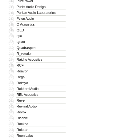
PurePower
244
Purist Audio Design
245
Puritan Audio Laboratories
246
Pylon Audio
247
Q Acoustics
248
QED
249
Qln
250
Quad
251
Quadraspire
252
R_volution
253
Raidho Acoustics
254
RCF
255
Reavon
256
Rega
257
Reimyo
258
Rekkord Audio
259
REL Acoustics
260
Revel
261
Revival Audio
262
Revox
263
Ricable
264
Rockna
265
Roksan
266
Roon Labs
267