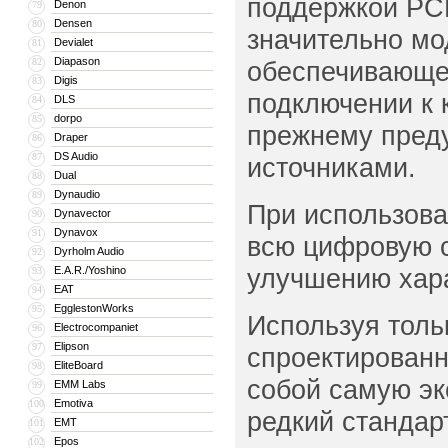
поддержкой PCM
Denon
79
Densen
80
значительно мо
Devialet
81
Diapason
82
обеспечивающе
Digis
83
подключении к 
DLS
84
dorpo
85
прежнему пред
Draper
86
DS Audio
87
источниками.
Dual
88
Dynaudio
89
При использова
Dynavector
90
Dynavox
91
всю цифровую с
Dyrholm Audio
92
улучшению хара
E.A.R./Yoshino
93
EAT
94
EgglestonWorks
95
Используя толь
Electrocompaniet
96
Elipson
97
спроектированн
EliteBoard
98
собой самую эк
EMM Labs
99
Emotiva
100
редкий стандар
EMT
101
Epos
102