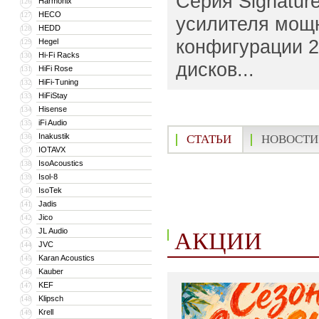
Серия Signatur
Harmonix
126
HECO
127
усилителя мощн
HEDD
128
конфигурации 2
Hegel
129
Hi-Fi Racks
130
дисков...
HiFi Rose
131
HiFi-Tuning
132
HiFiStay
133
Hisense
134
iFi Audio
135
Inakustik
136
СТАТЬИ
НОВОСТИ
IOTAVX
137
IsoAcoustics
138
Isol-8
139
IsoTek
140
Jadis
141
Jico
142
JL Audio
143
АКЦИИ
JVC
144
Karan Acoustics
145
Kauber
146
KEF
147
Klipsch
148
Krell
149