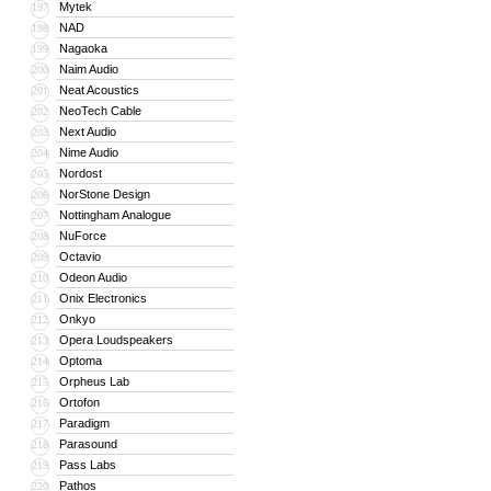
Mytek
197
NAD
198
Nagaoka
199
Naim Audio
200
Neat Acoustics
201
NeoTech Cable
202
Next Audio
203
Nime Audio
204
Nordost
205
NorStone Design
206
Nottingham Analogue
207
NuForce
208
Octavio
209
Odeon Audio
210
Onix Electronics
211
Onkyo
212
Opera Loudspeakers
213
Optoma
214
Orpheus Lab
215
Ortofon
216
Paradigm
217
Parasound
218
Pass Labs
219
Pathos
220