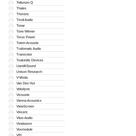
Tellurium Q
315
Thales
316
Thorens
317
Tivoli Audio
318
Tonar
319
Tone Winner
320
Torus Power
321
Totem Acoustic
322
Trafomatic Audio
323
Transrotor
324
Tsakiridis Devices
325
UandKSound
326
Unison Research
327
V-Moda
328
Van Den Hul
329
Velodyne
330
Vicoustic
331
Vienna Acoustics
332
ViewScreen
333
Vincent
334
Vitus Audio
335
Vividstorm
336
Voxmodule
337
VPI
338