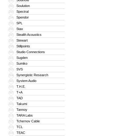
Soulnote
291
Soulution
292
Spectral
293
Spendor
294
SPL
295
Stax
296
Stealth Acoustics
297
Stewart
298
Stillpoints
299
Studio Connections
300
Sugden
301
Sumiko
302
SVS
303
Synergistic Research
304
System Audio
305
T.H.E.
306
T+A
307
TAD
308
Takumi
309
Tannoy
310
TARA Labs
311
Tchernov Cable
312
TCL
313
TEAC
314