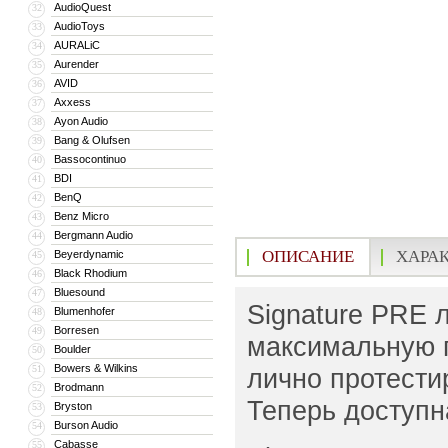
AudioQuest
32
AudioToys
33
AURALiC
34
Aurender
35
AVID
36
Axxess
37
Ayon Audio
38
Bang & Olufsen
39
Bassocontinuo
40
BDI
41
BenQ
42
Benz Micro
43
Bergmann Audio
44
ОПИСАНИЕ
ХАРА
Beyerdynamic
45
Black Rhodium
46
Bluesound
47
Signature PRE
Blumenhofer
48
Borresen
49
максимальную п
Boulder
50
Bowers & Wilkins
51
лично протести
Brodmann
52
Теперь доступн
Bryston
53
Burson Audio
54
Cabasse
55