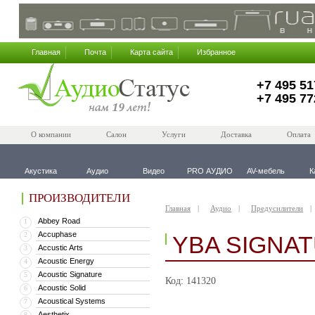
Главная
Почта
Карта сайта
Избранное
+7 495 51
+7 495 77
О компании
Салон
Услуги
Доставка
Оплата
Акустика
Аудио
Видео
PRO АУДИО
AV-мебель
К
ПРОИЗВОДИТЕЛИ
Главная
Аудио
Предусилители
Abbey Road
1
Accuphase
2
YBA SIGNA
Accustic Arts
3
Acoustic Energy
4
Acoustic Signature
5
Код: 141320
Acoustic Solid
6
Acoustical Systems
7
Aesthetix
8