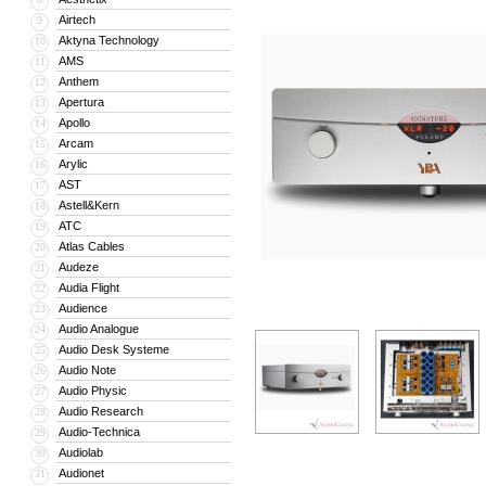
Airtech
9
Aktyna Technology
10
AMS
11
Anthem
12
Apertura
13
Apollo
14
Arcam
15
Arylic
16
AST
17
Astell&Kern
18
ATC
19
Atlas Cables
20
Audeze
21
Audia Flight
22
Audience
23
Audio Analogue
24
Audio Desk Systeme
25
Audio Note
26
Audio Physic
27
Audio Research
28
Audio-Technica
29
Audiolab
30
Audionet
31