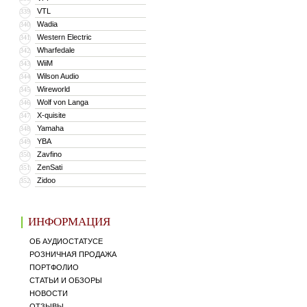
VTL
339
Wadia
340
Western Electric
341
Wharfedale
342
WiiM
343
Wilson Audio
344
Wireworld
345
Wolf von Langa
346
X-quisite
347
Yamaha
348
YBA
349
Zavfino
350
ZenSati
351
Zidoo
352
ИНФОРМАЦИЯ
ОБ АУДИОСТАТУСЕ
РОЗНИЧНАЯ ПРОДАЖА
ПОРТФОЛИО
СТАТЬИ И ОБЗОРЫ
НОВОСТИ
ОТЗЫВЫ