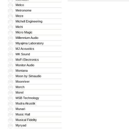
Melco
174
Metronome
175
Meze
176
Michell Engineering
177
Michi
178
Micro Magic
179
Millennium Audio
180
Miyajima Laboratory
181
MJ Acoustics
182
MK Sound
183
MoFi Electronics
184
Monitor Audio
185
Montana
186
Moon by Simaudio
187
Moonriver
188
Morch
189
Morel
190
MSB Technology
191
Mudra Akustik
192
Munari
193
Music Hall
194
Musical Fidelity
195
Myryad
196