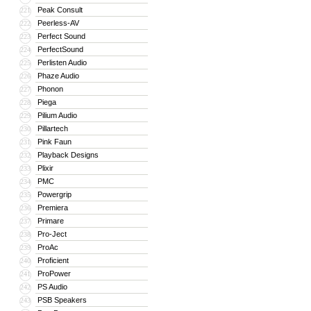
Peak Consult
221
Peerless-AV
222
Perfect Sound
223
PerfectSound
224
Perlisten Audio
225
Phaze Audio
226
Phonon
227
Piega
228
Pilium Audio
229
Pillartech
230
Pink Faun
231
Playback Designs
232
Plixir
233
PMC
234
Powergrip
235
Premiera
236
Primare
237
Pro-Ject
238
ProAc
239
Proficient
240
ProPower
241
PS Audio
242
PSB Speakers
243