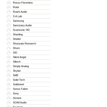
Rosso Fiorentino
268
Rotel
269
Ruark Audio
270
S.A.Lab
271
Samsung
272
Sanctuary Audio
273
Scansonic HD
274
Shanling
275
Shelter
276
Shunyata Research
277
Shure
278
SID
279
Silent Angel
280
Siltech
281
Simply Analog
282
Skylan
283
SME
284
Solid Tech
285
Solidsteel
286
Sonus Faber
287
Sony
288
Sorane
289
SOtM Audio
290