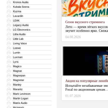
Kronos Audio
150
Kubala Sosna
151
Kuzma
152
Lavardin
153
LEAK
154
Сезон вкусного стриминга
Legacy Audio
155
Лето — время лёгких вкусов
LG Electronics
156
звучит особенно ярко. Свежа
Lithe Audio
157
04.08.2026
Little Lab
158
Living Voice
159
Loewe
160
Lumin
161
Luxman
162
Lyra
163
Magico
164
Magnat
165
Magnepan
166
Magnetar
167
Акция на популярные линейки
Manley
168
Испытайте незабываемые эм
Marantz
Focal по акционным ценам...
169
Mark Levinson
170
01.07.2026
Martin Logan
171
Matrix Audio
172
McIntosh
173