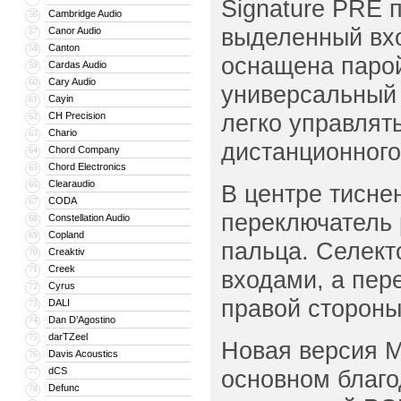
Signature PRE 
Cambridge Audio
56
выделенный вхо
Canor Audio
57
Canton
58
оснащена паро
Cardas Audio
59
Cary Audio
60
универсальный 
Cayin
61
легко управлят
CH Precision
62
Chario
63
дистанционного
Chord Company
64
Chord Electronics
65
Clearaudio
66
В центре тисне
CODA
67
переключатель
Constellation Audio
68
Copland
69
пальца. Селект
Creaktiv
70
Creek
71
входами, а пер
Cyrus
72
правой стороны
DALI
73
Dan D’Agostino
74
darTZeel
75
Новая версия M
Davis Acoustics
76
dCS
основном благо
77
Defunc
78