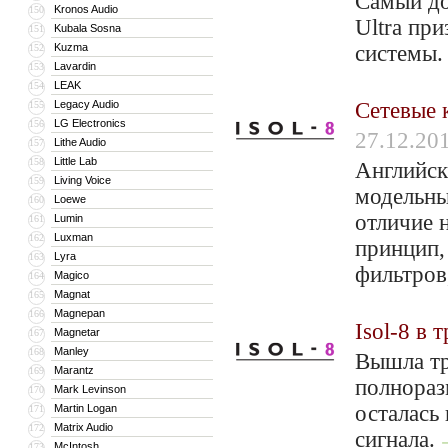
Самый до
Kronos Audio
150
Ultra при
Kubala Sosna
151
Kuzma
системы
152
Lavardin
153
LEAK
154
Legacy Audio
Cетевые 
155
LG Electronics
156
27.12.20
Lithe Audio
157
Little Lab
158
Английск
Living Voice
159
модельны
Loewe
160
отличие 
Lumin
161
Luxman
162
принцип,
Lyra
163
фильтров
Magico
164
Magnat
165
Magnepan
166
Isol-8 в 
Magnetar
167
Manley
168
Вышла тр
Marantz
169
полнораз
Mark Levinson
170
осталась
Martin Logan
171
Matrix Audio
172
сигнала.
McIntosh
173