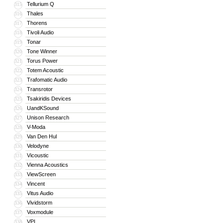
Tellurium Q
315
Thales
316
Thorens
317
Tivoli Audio
318
Tonar
319
Tone Winner
320
Torus Power
321
Totem Acoustic
322
Trafomatic Audio
323
Transrotor
324
Tsakiridis Devices
325
UandKSound
326
Unison Research
327
V-Moda
328
Van Den Hul
329
Velodyne
330
Vicoustic
331
Vienna Acoustics
332
ViewScreen
333
Vincent
334
Vitus Audio
335
Vividstorm
336
Voxmodule
337
VPI
338