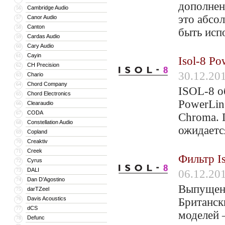
дополнен
Cambridge Audio
56
это абсо
Canor Audio
57
Canton
58
быть исп
Cardas Audio
59
Cary Audio
60
Cayin
61
Isol-8 Po
CH Precision
62
30.12.20
Chario
63
Chord Company
64
ISOL-8 о
Chord Electronics
65
PowerLin
Clearaudio
66
CODA
67
Chroma. 
Constellation Audio
68
ожидаетс
Copland
69
Creaktiv
70
Creek
71
Фильтр I
Cyrus
72
DALI
73
06.12.20
Dan D’Agostino
74
Выпущен 
darTZeel
75
Davis Acoustics
76
Британск
dCS
77
моделей 
Defunc
78