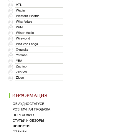
VTL
339
Wadia
340
Western Electric
341
Wharfedale
342
WiiM
343
Wilson Audio
344
Wireworld
345
Wolf von Langa
346
X-quisite
347
Yamaha
348
YBA
349
Zavfino
350
ZenSati
351
Zidoo
352
ИНФОРМАЦИЯ
ОБ АУДИОСТАТУСЕ
РОЗНИЧНАЯ ПРОДАЖА
ПОРТФОЛИО
СТАТЬИ И ОБЗОРЫ
НОВОСТИ
ОТЗЫВЫ