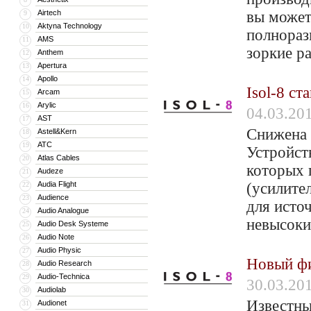
Airtech
вы может
9
Aktyna Technology
10
полнораз
AMS
11
зоркие р
Anthem
12
Apertura
13
Apollo
14
Isol-8 ст
Arcam
15
Arylic
16
04.03.20
AST
17
Снижена 
Astell&Kern
18
ATC
19
Устройст
Atlas Cables
20
которых 
Audeze
21
Audia Flight
(усилител
22
Audience
23
для исто
Audio Analogue
24
невысоки
Audio Desk Systeme
25
Audio Note
26
Audio Physic
27
Новый фи
Audio Research
28
Audio-Technica
29
30.03.20
Audiolab
30
Известны
Audionet
31