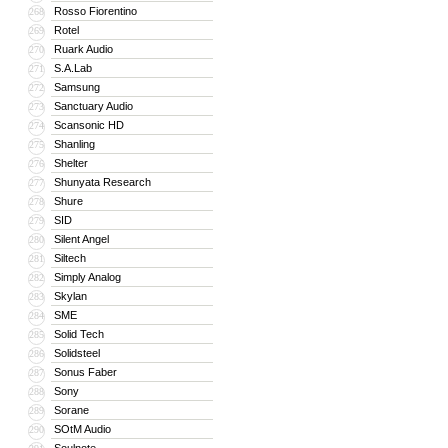
Rosso Fiorentino
268
Rotel
269
Ruark Audio
270
S.A.Lab
271
Samsung
272
Sanctuary Audio
273
Scansonic HD
274
Shanling
275
Shelter
276
Shunyata Research
277
Shure
278
SID
279
Silent Angel
280
Siltech
281
Simply Analog
282
Skylan
283
SME
284
Solid Tech
285
Solidsteel
286
Sonus Faber
287
Sony
288
Sorane
289
SOtM Audio
290