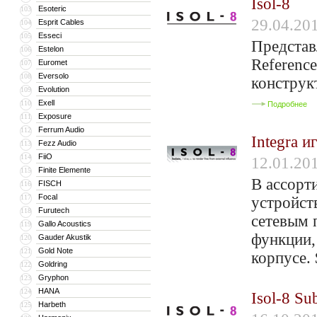
Isol-8
Esoteric
103
29.04.20
Esprit Cables
104
Esseci
105
Представ
Estelon
106
Reference
Euromet
107
Eversolo
108
конструк
Evolution
109
Exell
110
Подробнее
Exposure
111
Ferrum Audio
112
Integra и
Fezz Audio
113
FiiO
114
12.01.20
Finite Elemente
115
В ассорти
FISCH
116
Focal
117
устройст
Furutech
118
сетевым 
Gallo Acoustics
119
функции,
Gauder Akustik
120
Gold Note
121
корпусе.
Goldring
122
Gryphon
123
HANA
124
Isol-8 Su
Harbeth
125