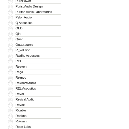
PurePower
244
Purist Audio Design
245
Puritan Audio Laboratories
246
Pylon Audio
247
Q Acoustics
248
QED
249
Qln
250
Quad
251
Quadraspire
252
R_volution
253
Raidho Acoustics
254
RCF
255
Reavon
256
Rega
257
Reimyo
258
Rekkord Audio
259
REL Acoustics
260
Revel
261
Revival Audio
262
Revox
263
Ricable
264
Rockna
265
Roksan
266
Roon Labs
267