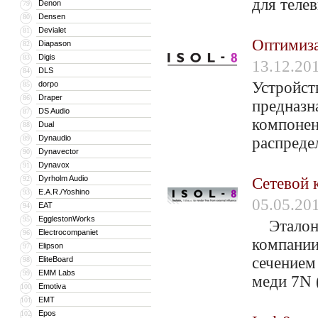
для теле
Denon
79
Densen
80
Devialet
81
Оптимиза
Diapason
82
Digis
83
13.12.20
DLS
84
Устройст
dorpo
85
Draper
86
предназн
DS Audio
87
компонен
Dual
88
Dynaudio
89
распреде
Dynavector
90
Dynavox
91
Dyrholm Audio
92
Сетевой к
E.A.R./Yoshino
93
05.05.20
EAT
94
EgglestonWorks
95
Эталонны
Electrocompaniet
96
компании
Elipson
97
сечением
EliteBoard
98
EMM Labs
99
меди 7N 
Emotiva
100
EMT
101
Epos
102