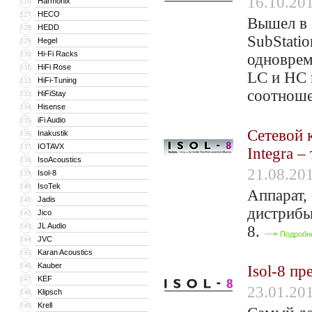
16.10.20
Harmonix
126
HECO
127
Вышел в 
HEDD
128
SubStatio
Hegel
129
Hi-Fi Racks
130
одноврем
HiFi Rose
131
LC и HC 
HiFi-Tuning
132
соотноше
HiFiStay
133
Hisense
134
iFi Audio
135
Сетевой 
Inakustik
136
IOTAVX
137
Integra –
IsoAcoustics
138
21.08.20
Isol-8
139
IsoTek
140
Аппарат,
Jadis
141
дистрибь
Jico
142
JL Audio
143
8.
Подробн
JVC
144
Karan Acoustics
145
Kauber
146
Isol-8 пр
KEF
147
23.01.20
Klipsch
148
Krell
149