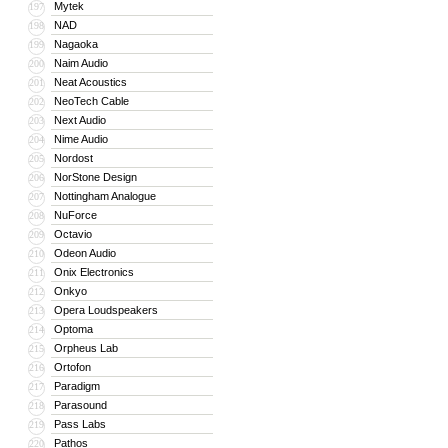
Mytek
197
NAD
198
Nagaoka
199
Naim Audio
200
Neat Acoustics
201
NeoTech Cable
202
Next Audio
203
Nime Audio
204
Nordost
205
NorStone Design
206
Nottingham Analogue
207
NuForce
208
Octavio
209
Odeon Audio
210
Onix Electronics
211
Onkyo
212
Opera Loudspeakers
213
Optoma
214
Orpheus Lab
215
Ortofon
216
Paradigm
217
Parasound
218
Pass Labs
219
Pathos
220