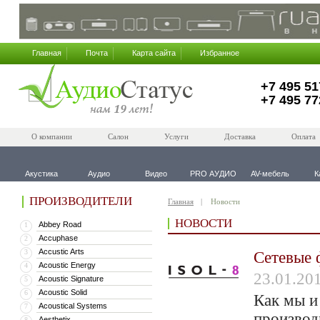
Главная
Почта
Карта сайта
Избранное
+7 495 51
+7 495 77
О компании
Салон
Услуги
Доставка
Оплата
Акустика
Аудио
Видео
PRO АУДИО
AV-мебель
К
ПРОИЗВОДИТЕЛИ
Главная
Новости
НОВОСТИ
Abbey Road
1
Accuphase
2
Accustic Arts
3
Сетевые 
Acoustic Energy
4
23.01.20
Acoustic Signature
5
Acoustic Solid
6
Как мы и
Acoustical Systems
7
производ
Aesthetix
8