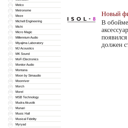
Melco
174
Metronome
175
Новый фил
Meze
176
В обойме
Michell Engineering
177
Michi
178
аксессуар
Micro Magic
179
появился
Millennium Audio
180
Miyajima Laboratory
должен ст
181
MJ Acoustics
182
MK Sound
183
MoFi Electronics
184
Monitor Audio
185
Montana
186
Moon by Simaudio
187
Moonriver
188
Morch
189
Morel
190
MSB Technology
191
Mudra Akustik
192
Munari
193
Music Hall
194
Musical Fidelity
195
Myryad
196