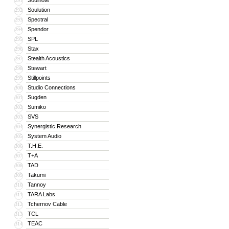
Soulnote
291
Soulution
292
Spectral
293
Spendor
294
SPL
295
Stax
296
Stealth Acoustics
297
Stewart
298
Stillpoints
299
Studio Connections
300
Sugden
301
Sumiko
302
SVS
303
Synergistic Research
304
System Audio
305
T.H.E.
306
T+A
307
TAD
308
Takumi
309
Tannoy
310
TARA Labs
311
Tchernov Cable
312
TCL
313
TEAC
314