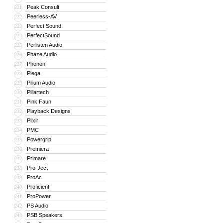
Peak Consult
221
Peerless-AV
222
Perfect Sound
223
PerfectSound
224
Perlisten Audio
225
Phaze Audio
226
Phonon
227
Piega
228
Pilium Audio
229
Pillartech
230
Pink Faun
231
Playback Designs
232
Plixir
233
PMC
234
Powergrip
235
Premiera
236
Primare
237
Pro-Ject
238
ProAc
239
Proficient
240
ProPower
241
PS Audio
242
PSB Speakers
243