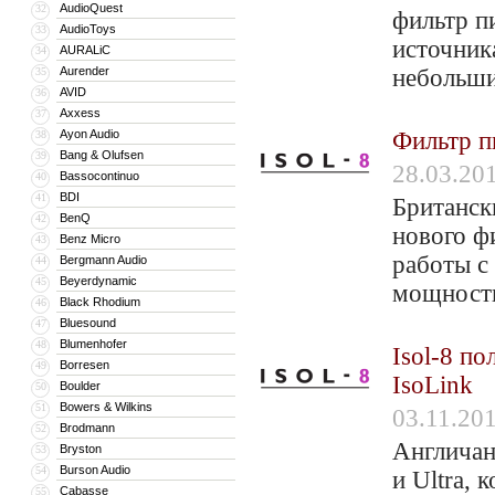
AudioQuest
32
фильтр п
AudioToys
33
источник
AURALiC
34
Aurender
небольш
35
AVID
36
Axxess
37
Ayon Audio
Фильтр пи
38
Bang & Olufsen
39
28.03.20
Bassocontinuo
40
BDI
41
Британск
BenQ
42
нового ф
Benz Micro
43
работы с
Bergmann Audio
44
Beyerdynamic
45
мощност
Black Rhodium
46
Bluesound
47
Blumenhofer
48
Isol-8 п
Borresen
49
IsoLink
Boulder
50
Bowers & Wilkins
51
03.11.20
Brodmann
52
Англичан
Bryston
53
Burson Audio
54
и Ultra, 
Cabasse
55