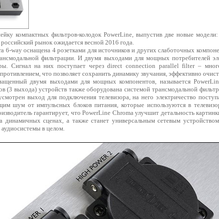
ку компактных фильтров-колодок PowerLine, выпустив две новые модели: 
 российский рынок ожидается весной 2016 года.
 6-way оснащена 4 розетками для источников и других слаботочных компон
ансмодальной фильтрации. И двумя выходами для мощных потребителей эле
ы. Сигнал на них поступает через direct connection parallel filter – мно
противлением, что позволяет сохранить динамику звучания, эффективно очист
енный двумя выходами для мощных компонентов, называется PowerLine
в (3 выхода) устройств также оборудована системой трансмодальной фильтр
смотрен выход для подключения телевизора, на него электричество поступ
щим шум от импульсных блоков питания, которые используются в телевизо
изводитель гарантирует, что PowerLine Chroma улучшит детальность картинк
а динамичных сценах, а также станет универсальным сетевым устройством
 аудиосистемы в целом.