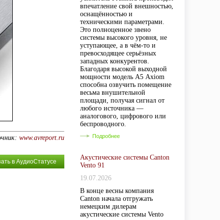
впечатление свой внешностью,
оснащённостью и
техническими параметрами.
Это полноценное звено
системы высокого уровня, не
уступающее, а в чём-то и
превосходящее серьёзных
западных конкурентов.
Благодаря высокой выходной
мощности модель А5 Axiom
способна озвучить помещение
весьма внушительной
площади, получая сигнал от
любого источника —
аналогового, цифрового или
беспроводного.
Подробнее
очник:
www.avreport.ru
Акустические системы Canton
зать в АудиоСтатусе
Vento 91
19.07.2026
В конце весны компания
Canton начала отгружать
немецким дилерам
акустические системы Vento