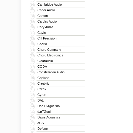
Cambridge Audio
56
Canor Audio
57
Canton
58
Cardas Audio
59
Cary Audio
60
Cayin
61
CH Precision
62
Chario
63
Chord Company
64
Chord Electronics
65
Clearaudio
66
CODA
67
Constellation Audio
68
Copland
69
Creaktiv
70
Creek
71
Cyrus
72
DALI
73
Dan D’Agostino
74
darTZeel
75
Davis Acoustics
76
dCS
77
Defunc
78