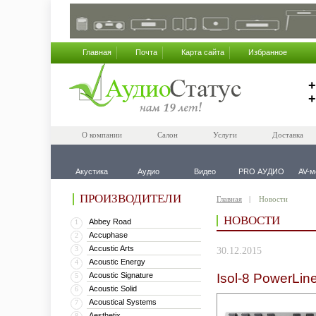
Главная
Почта
Карта сайта
Избранное
+
+
О компании
Салон
Услуги
Доставка
Акустика
Аудио
Видео
PRO АУДИО
AV-м
ПРОИЗВОДИТЕЛИ
Главная
Новости
НОВОСТИ
Abbey Road
1
Accuphase
2
Accustic Arts
3
30.12.2015
Acoustic Energy
4
Acoustic Signature
Isol-8 PowerLin
5
Acoustic Solid
6
Acoustical Systems
7
Aesthetix
8