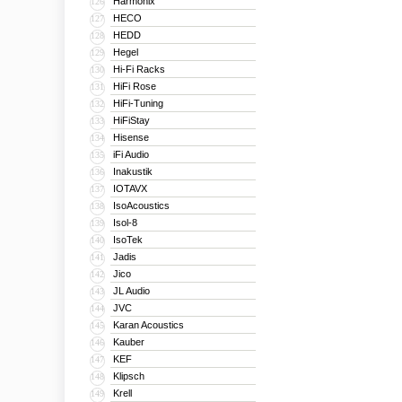
Harmonix
126
HECO
127
HEDD
128
Hegel
129
Hi-Fi Racks
130
HiFi Rose
131
HiFi-Tuning
132
HiFiStay
133
Hisense
134
iFi Audio
135
Inakustik
136
IOTAVX
137
IsoAcoustics
138
Isol-8
139
IsoTek
140
Jadis
141
Jico
142
JL Audio
143
JVC
144
Karan Acoustics
145
Kauber
146
KEF
147
Klipsch
148
Krell
149