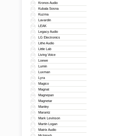
Kronos Audio
150
Kubala Sosna
151
Kuzma
152
Lavardin
153
LEAK
154
Legacy Audio
155
LG Electronics
156
Lithe Audio
157
Little Lab
158
Living Voice
159
Loewe
160
Lumin
161
Luxman
162
Lyra
163
Magico
164
Magnat
165
Magnepan
166
Magnetar
167
Manley
168
Marantz
169
Mark Levinson
170
Martin Logan
171
Matrix Audio
172
McIntosh
173