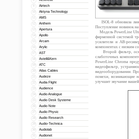
Airtech
9
Aktyna Technology
10
AMS
11
ISOL-8 обновила линей
Anthem
12
Поступление новинок на
Apertura
13
Модель PowerLine Ultra
Apollo
14
фирменной системой тр
Arcam
15
усилители и АВ-ресивер
компонентах с низким со
Arylic
16
Второй фильтр, оснащ
AST
17
слаботочных компоненто
Astell&Kern
18
PowerLine Chroma преду
ATC
19
видеофильтр, устраняю
Atlas Cables
20
видеооборудовании. Про
помехи, возникающие н
Audeze
21
улучшит звучание вашей
Audia Flight
22
Audience
23
Audio Analogue
24
Audio Desk Systeme
25
Audio Note
26
Audio Physic
27
Audio Research
28
Audio-Technica
29
Audiolab
30
Audionet
31