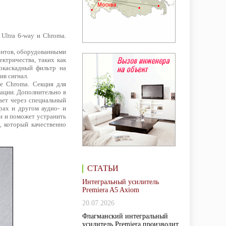
Ultra 6-way и Chroma.
ентов, оборудованными
ктричества, таких как
гокаскадный фильтр на
ив сигнал.
 Chroma. Секция для
ации. Дополнительно в
ает через специальный
рах и другом аудио- и
и и поможет устранить
, который качественно
СТАТЬИ
Интегральный усилитель
Premiera A5 Axiom
20.07.2026
Флагманский интегральный
усилитель Premiera производит