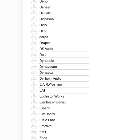
Denon
79
Densen
80
Devialet
81
Diapason
82
Digis
83
DLS
84
dorpo
85
Draper
86
DS Audio
87
Dual
88
Dynaudio
89
Dynavector
90
Dynavox
91
Dyrholm Audio
92
E.A.R./Yoshino
93
EAT
94
EgglestonWorks
95
Electrocompaniet
96
Elipson
97
EliteBoard
98
EMM Labs
99
Emotiva
100
EMT
101
Epos
102