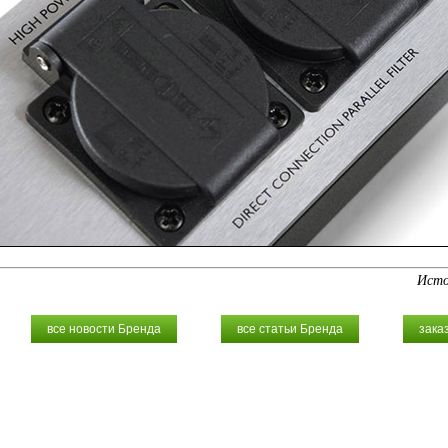
Ист
все новости Бренда
все статьи Бренда
зака