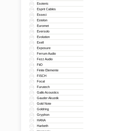
Esoteric
103
Esprit Cables
104
Esseci
105
Estelon
106
Euromet
107
Eversolo
108
Evolution
109
Exell
110
Exposure
111
Ferrum Audio
112
Fezz Audio
113
FiiO
114
Finite Elemente
115
FISCH
116
Focal
117
Furutech
118
Gallo Acoustics
119
Gauder Akustik
120
Gold Note
121
Goldring
122
Gryphon
123
HANA
124
Harbeth
125