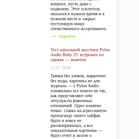
вопросе, пусть даже с
подвохом. Этот усилитель
оказался в нужное время и в
нужном месте и закрыл
пустующую нишу
отечественного ассортимента.
Подробнее
Тест напольной акустики Pylon
Audio Ruby 25: встречать по
одежке — моветон
13.07.2026
Трюки без уловок, маркетинг
без воды, картинка не для
журнала — у Pylon Audio
изначально все пошло не так,
как представляют себе
энтузиасты рыночных
отношений. Одно понятно
точно: ставка на агрессивную
пропаганду своего хайфая
будто и вовсе не
рассматривалась, а все
показательные картинки —
будто отчет в экселе о