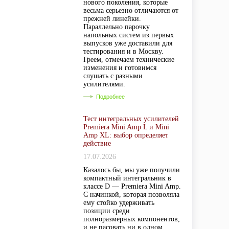
нового поколения, которые
весьма серьезно отличаются от
прежней линейки.
Параллельно парочку
напольных систем из первых
выпусков уже доставили для
тестирования и в Москву.
Греем, отмечаем технические
изменения и готовимся
слушать с разными
усилителями.
Подробнее
Тест интегральных усилителей
Premiera Mini Amp L и Mini
Amp XL: выбор определяет
действие
17.07.2026
Казалось бы, мы уже получили
компактный интегральник в
классе D — Premiera Mini Amp.
С начинкой, которая позволяла
ему стойко удерживать
позиции среди
полноразмерных компонентов,
и не пасовать ни в одном