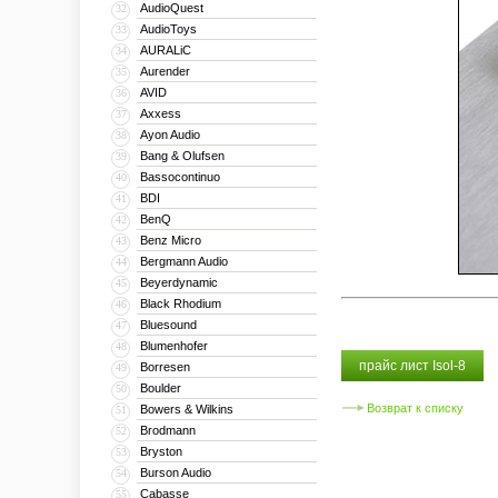
AudioQuest
32
AudioToys
33
AURALiC
34
Aurender
35
AVID
36
Axxess
37
Ayon Audio
38
Bang & Olufsen
39
Bassocontinuo
40
BDI
41
BenQ
42
Benz Micro
43
Bergmann Audio
44
Beyerdynamic
45
Black Rhodium
46
Bluesound
47
Blumenhofer
48
прайс лист Isol-8
Borresen
49
Boulder
50
Возврат к списку
Bowers & Wilkins
51
Brodmann
52
Bryston
53
Burson Audio
54
Cabasse
55