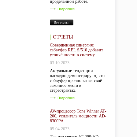
проделанной работе.
Подробнее
Все статьи
ОТЧЕТЫ
Совершенная синергия:
сабвуфер REL S/510 добавит
утончённости в систему
03.10.2023
Актуальные тенденции
наглядно демонстрируют, что
сабвуфер прочно занял своё
законное место в
стереотрактах.
Подробнее
AV-процессор Tone Winner AT-
200, усилитель мощности AD-
8300PA
05.04.2023
Так что связку AT-200/AD-