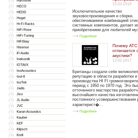
Harmonix
126
15.03.2019
HECO
127
Исключительное качество
HEDD
128
звуковоспроизведения и сборки,
Hegel
129
обеспечиваемое комбинацией этих
Hi-Fi Racks
130
системных компонентов, делает и
приобретением для любителей муз
HiFi Rose
131
HiFi-Tuning
132
Подробнее
HiFiStay
133
Почему ATC
Hisense
134
отличается 
iFi Audio
135
акустики?
Inakustik
136
13.02.2017
IOTAVX
137
IsoAcoustics
138
Британцы создали себе великоле
репутацию в области разработки и
Isol-8
139
производства HI FI громкоговорит
IsoTek
140
период с 1950 по 1970 год. Это б
Jadis
141
отточенного мастерства разработч
Jico
142
высочайшего качества изготовлен
постоянного усовершенствования 
JL Audio
143
характерист�...
JVC
144
Подробнее
Karan Acoustics
145
Kauber
146
KEF
147
Klipsch
148
Krell
149