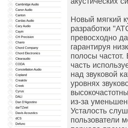
акустических с
Cambridge Audio
56
Canor Audio
57
Canton
58
Новый мягкий к
Cardas Audio
59
разработки "AT
Cary Audio
60
Cayin
61
превосходно да
CH Precision
62
Chario
63
гарантируя низ
Chord Company
64
Chord Electronics
полосы частот.
65
Clearaudio
66
часть использу
CODA
67
Constellation Audio
68
над звуковой к
Copland
69
Creaktiv
70
уровнях звуков
Creek
71
высокочастотны
Cyrus
72
DALI
73
из-за уменьшен
Dan D’Agostino
74
darTZeel
75
Усталость слуш
Davis Acoustics
76
пользователи м
dCS
77
Defunc
78