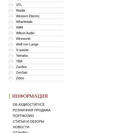
VTL
339
Wadia
340
Western Electric
341
Wharfedale
342
WiiM
343
Wilson Audio
344
Wireworld
345
Wolf von Langa
346
X-quisite
347
Yamaha
348
YBA
349
Zavfino
350
ZenSati
351
Zidoo
352
ИНФОРМАЦИЯ
ОБ АУДИОСТАТУСЕ
РОЗНИЧНАЯ ПРОДАЖА
ПОРТФОЛИО
СТАТЬИ И ОБЗОРЫ
НОВОСТИ
ОТЗЫВЫ