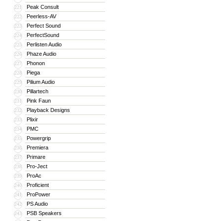
Peak Consult
221
Peerless-AV
222
Perfect Sound
223
PerfectSound
224
Perlisten Audio
225
Phaze Audio
226
Phonon
227
Piega
228
Pilium Audio
229
Pillartech
230
Pink Faun
231
Playback Designs
232
Plixir
233
PMC
234
Powergrip
235
Premiera
236
Primare
237
Pro-Ject
238
ProAc
239
Proficient
240
ProPower
241
PS Audio
242
PSB Speakers
243