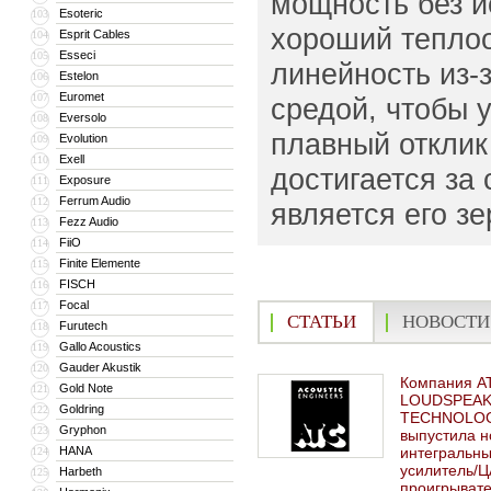
мощность без и
Esoteric
103
хороший теплоо
Esprit Cables
104
Esseci
105
линейность из-
Estelon
106
Euromet
107
средой, чтобы 
Eversolo
108
плавный отклик
Evolution
109
Exell
110
достигается за
Exposure
111
Ferrum Audio
112
является его з
Fezz Audio
113
FiiO
114
Finite Elemente
115
FISCH
116
Focal
117
СТАТЬИ
НОВОСТИ
Furutech
118
Gallo Acoustics
119
Gauder Akustik
120
Компания A
Gold Note
121
LOUDSPEA
Goldring
122
TECHNOLO
Gryphon
123
выпустила 
HANA
интегральн
124
усилитель/
Harbeth
125
проигрыват