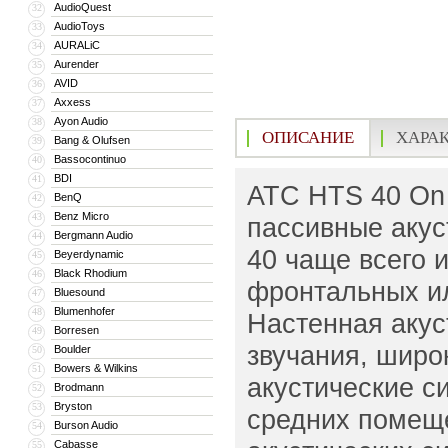
AudioQuest
32
AudioToys
33
AURALiC
34
Aurender
35
AVID
36
Axxess
37
Ayon Audio
38
ОПИСАНИЕ
ХАРА
Bang & Olufsen
39
Bassocontinuo
40
BDI
41
ATC HTS 40 On 
BenQ
42
Benz Micro
43
пассивные акус
Bergmann Audio
44
40 чаще всего 
Beyerdynamic
45
Black Rhodium
46
фронтальных ил
Bluesound
47
Blumenhofer
48
Настенная акус
Borresen
49
звучания, широ
Boulder
50
Bowers & Wilkins
51
акустические с
Brodmann
52
Bryston
53
средних помеще
Burson Audio
54
Cabasse
55