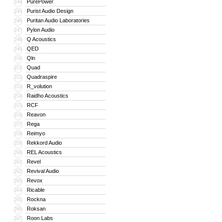
PurePower
244
Purist Audio Design
245
Puritan Audio Laboratories
246
Pylon Audio
247
Q Acoustics
248
QED
249
Qln
250
Quad
251
Quadraspire
252
R_volution
253
Raidho Acoustics
254
RCF
255
Reavon
256
Rega
257
Reimyo
258
Rekkord Audio
259
REL Acoustics
260
Revel
261
Revival Audio
262
Revox
263
Ricable
264
Rockna
265
Roksan
266
Roon Labs
267