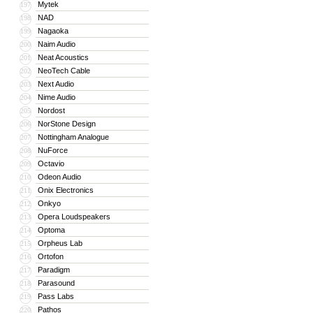
Mytek
197
NAD
198
Nagaoka
199
Naim Audio
200
Neat Acoustics
201
NeoTech Cable
202
Next Audio
203
Nime Audio
204
Nordost
205
NorStone Design
206
Nottingham Analogue
207
NuForce
208
Octavio
209
Odeon Audio
210
Onix Electronics
211
Onkyo
212
Opera Loudspeakers
213
Optoma
214
Orpheus Lab
215
Ortofon
216
Paradigm
217
Parasound
218
Pass Labs
219
Pathos
220