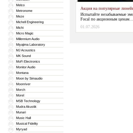
Melco
174
Акция на популярные линейки
Metronome
175
Испытайте незабываемые эм
Meze
176
Focal по акционным ценам...
Michell Engineering
177
01.07.2026
Michi
178
Micro Magic
179
Millennium Audio
180
Miyajima Laboratory
181
MJ Acoustics
182
MK Sound
183
MoFi Electronics
184
Monitor Audio
185
Montana
186
Moon by Simaudio
187
Moonriver
188
Morch
189
Morel
190
MSB Technology
191
Mudra Akustik
192
Munari
193
Music Hall
194
Musical Fidelity
195
Myryad
196