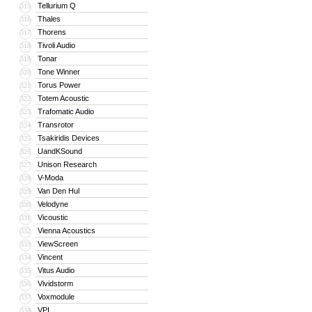
Tellurium Q
315
Thales
316
Thorens
317
Tivoli Audio
318
Tonar
319
Tone Winner
320
Torus Power
321
Totem Acoustic
322
Trafomatic Audio
323
Transrotor
324
Tsakiridis Devices
325
UandKSound
326
Unison Research
327
V-Moda
328
Van Den Hul
329
Velodyne
330
Vicoustic
331
Vienna Acoustics
332
ViewScreen
333
Vincent
334
Vitus Audio
335
Vividstorm
336
Voxmodule
337
VPI
338