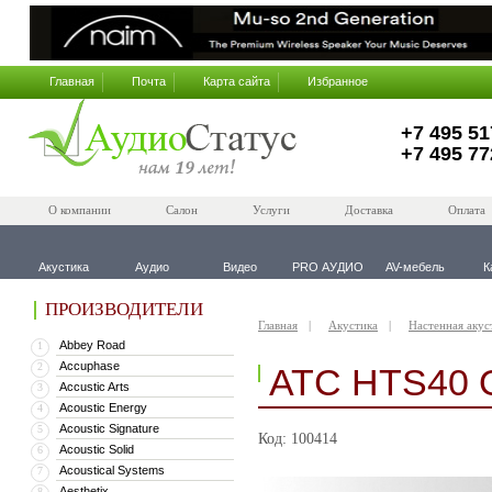
Главная
Почта
Карта сайта
Избранное
+7 495 51
+7 495 77
О компании
Салон
Услуги
Доставка
Оплата
Акустика
Аудио
Видео
PRO АУДИО
AV-мебель
К
ПРОИЗВОДИТЕЛИ
Главная
Акустика
Настенная акус
Abbey Road
1
Accuphase
2
ATC HTS40 
Accustic Arts
3
Acoustic Energy
4
Acoustic Signature
5
Код: 100414
Acoustic Solid
6
Acoustical Systems
7
Aesthetix
8