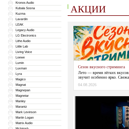
Kronos Audio
150
АКЦИИ
Kubala Sosna
151
Kuzma
152
Lavardin
153
LEAK
154
Legacy Audio
155
LG Electronics
156
Lithe Audio
157
Little Lab
158
Living Voice
159
Loewe
160
Lumin
161
Сезон вкусного стриминга
Luxman
162
Лето — время лёгких вкусов
Lyra
163
звучит особенно ярко. Свежа
Magico
164
04.08.2026
Magnat
165
Magnepan
166
Magnetar
167
Manley
168
Marantz
169
Mark Levinson
170
Martin Logan
171
Matrix Audio
172
McIntosh
173