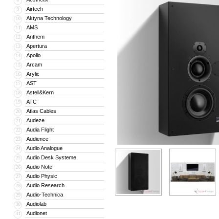
Airtech
9
Aktyna Technology
10
AMS
11
Anthem
12
Apertura
13
Apollo
14
Arcam
15
Arylic
16
AST
17
Astell&Kern
18
ATC
19
Atlas Cables
20
Audeze
21
Audia Flight
22
Audience
23
Audio Analogue
24
Audio Desk Systeme
25
Audio Note
26
Audio Physic
27
Audio Research
28
Audio-Technica
29
Audiolab
30
Audionet
31