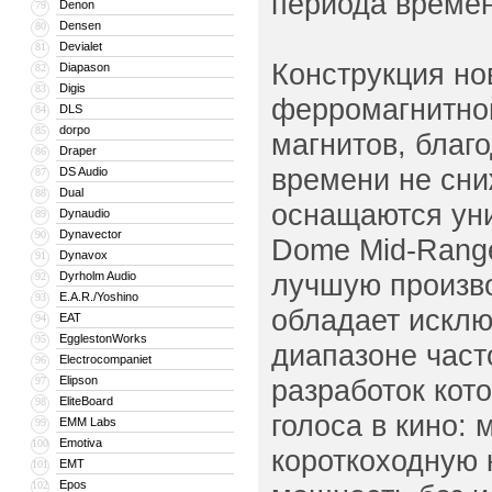
периода времен
Denon
79
Densen
80
Devialet
81
Конструкция но
Diapason
82
Digis
83
ферромагнитно
DLS
84
dorpo
85
магнитов, благ
Draper
86
времени не сни
DS Audio
87
Dual
88
оснащаются уни
Dynaudio
89
Dynavector
90
Dome Mid-Range
Dynavox
91
лучшую произво
Dyrholm Audio
92
E.A.R./Yoshino
93
обладает исклю
EAT
94
EgglestonWorks
95
диапазоне часто
Electrocompaniet
96
Elipson
разработок кот
97
EliteBoard
98
голоса в кино:
EMM Labs
99
Emotiva
100
короткоходную 
EMT
101
Epos
102