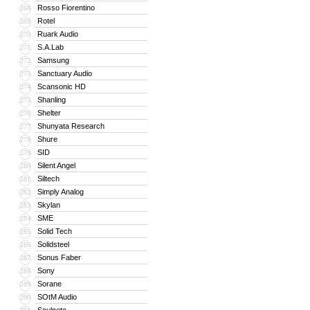
Rosso Fiorentino
268
Rotel
269
Ruark Audio
270
S.A.Lab
271
Samsung
272
Sanctuary Audio
273
Scansonic HD
274
Shanling
275
Shelter
276
Shunyata Research
277
Shure
278
SID
279
Silent Angel
280
Siltech
281
Simply Analog
282
Skylan
283
SME
284
Solid Tech
285
Solidsteel
286
Sonus Faber
287
Sony
288
Sorane
289
SOtM Audio
290