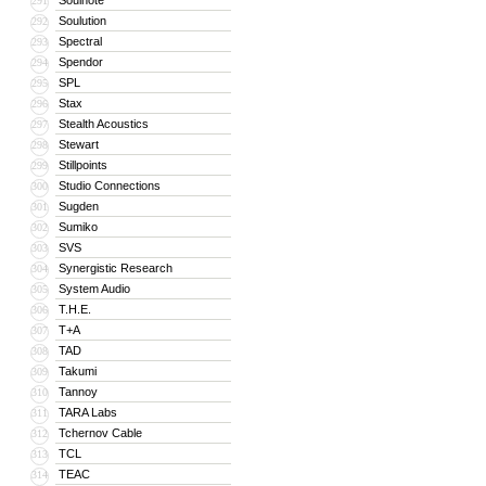
Soulnote
291
Soulution
292
Spectral
293
Spendor
294
SPL
295
Stax
296
Stealth Acoustics
297
Stewart
298
Stillpoints
299
Studio Connections
300
Sugden
301
Sumiko
302
SVS
303
Synergistic Research
304
System Audio
305
T.H.E.
306
T+A
307
TAD
308
Takumi
309
Tannoy
310
TARA Labs
311
Tchernov Cable
312
TCL
313
TEAC
314