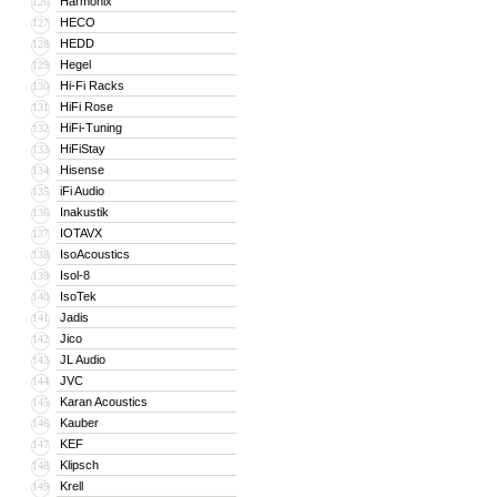
Harmonix
126
HECO
127
HEDD
128
Hegel
129
Hi-Fi Racks
130
HiFi Rose
131
HiFi-Tuning
132
HiFiStay
133
Hisense
134
iFi Audio
135
Inakustik
136
IOTAVX
137
IsoAcoustics
138
Isol-8
139
IsoTek
140
Jadis
141
Jico
142
JL Audio
143
JVC
144
Karan Acoustics
145
Kauber
146
KEF
147
Klipsch
148
Krell
149