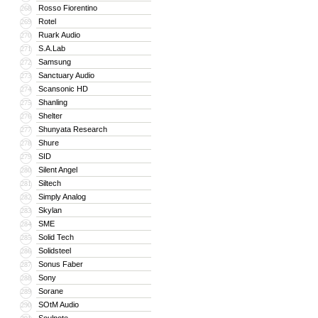
Rosso Fiorentino
268
Rotel
269
Ruark Audio
270
S.A.Lab
271
Samsung
272
Sanctuary Audio
273
Scansonic HD
274
Shanling
275
Shelter
276
Shunyata Research
277
Shure
278
SID
279
Silent Angel
280
Siltech
281
Simply Analog
282
Skylan
283
SME
284
Solid Tech
285
Solidsteel
286
Sonus Faber
287
Sony
288
Sorane
289
SOtM Audio
290