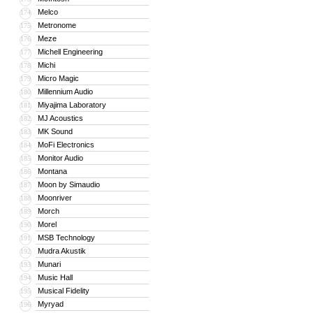
Melco
174
Metronome
175
Meze
176
Michell Engineering
177
Michi
178
Micro Magic
179
Millennium Audio
180
Miyajima Laboratory
181
MJ Acoustics
182
MK Sound
183
MoFi Electronics
184
Monitor Audio
185
Montana
186
Moon by Simaudio
187
Moonriver
188
Morch
189
Morel
190
MSB Technology
191
Mudra Akustik
192
Munari
193
Music Hall
194
Musical Fidelity
195
Myryad
196