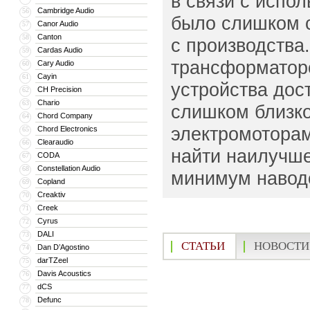
в связи с испо
Cambridge Audio
56
было слишком с
Canor Audio
57
Canton
58
с производства
Cardas Audio
59
трансформаторо
Cary Audio
60
Cayin
61
устройства дос
CH Precision
62
Chario
63
слишком близко
Chord Company
64
электромоторам
Chord Electronics
65
Clearaudio
66
найти наилучш
CODA
67
Constellation Audio
68
минимум наводо
Copland
69
Creaktiv
70
Creek
71
Cyrus
72
DALI
73
СТАТЬИ
НОВОСТИ
Dan D’Agostino
74
darTZeel
75
Davis Acoustics
76
dCS
77
Defunc
78