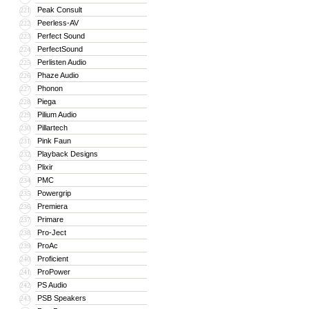
Peak Consult
221
Peerless-AV
222
Perfect Sound
223
PerfectSound
224
Perlisten Audio
225
Phaze Audio
226
Phonon
227
Piega
228
Pilium Audio
229
Pillartech
230
Pink Faun
231
Playback Designs
232
Plixir
233
PMC
234
Powergrip
235
Premiera
236
Primare
237
Pro-Ject
238
ProAc
239
Proficient
240
ProPower
241
PS Audio
242
PSB Speakers
243