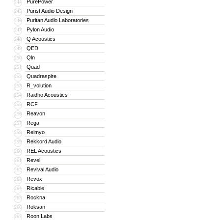
PurePower
244
Purist Audio Design
245
Puritan Audio Laboratories
246
Pylon Audio
247
Q Acoustics
248
QED
249
Qln
250
Quad
251
Quadraspire
252
R_volution
253
Raidho Acoustics
254
RCF
255
Reavon
256
Rega
257
Reimyo
258
Rekkord Audio
259
REL Acoustics
260
Revel
261
Revival Audio
262
Revox
263
Ricable
264
Rockna
265
Roksan
266
Roon Labs
267