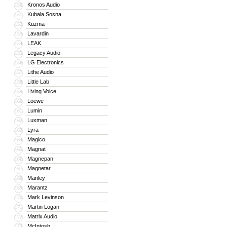
Kronos Audio
150
Kubala Sosna
151
Kuzma
152
Lavardin
153
LEAK
154
Legacy Audio
155
LG Electronics
156
Lithe Audio
157
Little Lab
158
Living Voice
159
Loewe
160
Lumin
161
Luxman
162
Lyra
163
Magico
164
Magnat
165
Magnepan
166
Magnetar
167
Manley
168
Marantz
169
Mark Levinson
170
Martin Logan
171
Matrix Audio
172
McIntosh
173