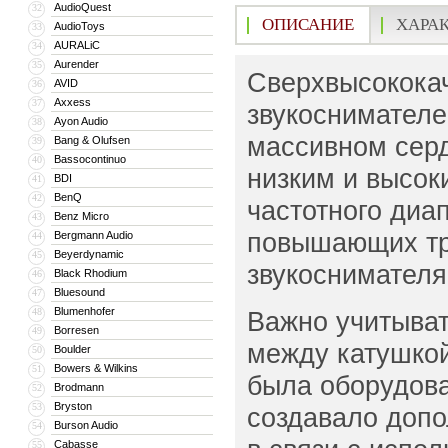
AudioQuest
32
ОПИСАНИЕ
ХАРА
AudioToys
33
AURALiC
34
Aurender
35
Сверхвысокока
AVID
36
Axxess
37
звукоснимателе
Ayon Audio
38
массивном серд
Bang & Olufsen
39
Bassocontinuo
40
низким и высок
BDI
41
BenQ
42
частотного диа
Benz Micro
43
повышающих тр
Bergmann Audio
44
Beyerdynamic
45
звукоснимателя
Black Rhodium
46
Bluesound
47
Blumenhofer
48
Важно учитыват
Borresen
49
между катушко
Boulder
50
Bowers & Wilkins
51
была оборудова
Brodmann
52
Bryston
53
создавало допо
Burson Audio
54
Cabasse
55