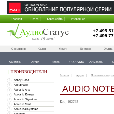
Главная
Почта
Карта сайта
Избранное
+7 495 51
+7 495 77
О компании
Салон
Услуги
Доставка
Оплата
Акустика
Аудио
Видео
PRO АУДИО
AV-мебель
К
ПРОИЗВОДИТЕЛИ
Главная
Аудио
Повышающие тран
Abbey Road
1
Accuphase
2
AUDIO NOTE
Accustic Arts
3
Acoustic Energy
4
Acoustic Signature
5
Код: 102795
Acoustic Solid
6
Acoustical Systems
7
Aesthetix
8