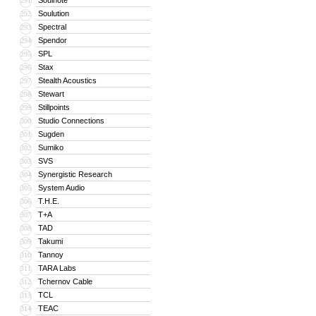
Soulnote
291
Soulution
292
Spectral
293
Spendor
294
SPL
295
Stax
296
Stealth Acoustics
297
Stewart
298
Stillpoints
299
Studio Connections
300
Sugden
301
Sumiko
302
SVS
303
Synergistic Research
304
System Audio
305
T.H.E.
306
T+A
307
TAD
308
Takumi
309
Tannoy
310
TARA Labs
311
Tchernov Cable
312
TCL
313
TEAC
314