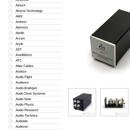
Airtech
9
Aktyna Technology
10
AMS
11
Anthem
12
Apertura
13
Apollo
14
Arcam
15
Arylic
16
AST
17
Astell&Kern
18
ATC
19
Atlas Cables
20
Audeze
21
Audia Flight
22
Audience
23
Audio Analogue
24
Audio Desk Systeme
25
Audio Note
26
Audio Physic
27
Audio Research
28
Audio-Technica
29
Audiolab
30
Audionet
31