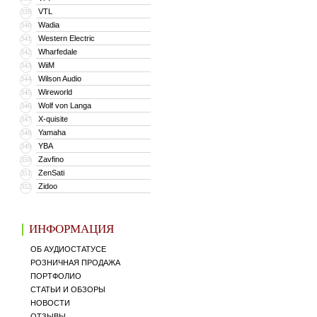
VTL
339
Wadia
340
Western Electric
341
Wharfedale
342
WiiM
343
Wilson Audio
344
Wireworld
345
Wolf von Langa
346
X-quisite
347
Yamaha
348
YBA
349
Zavfino
350
ZenSati
351
Zidoo
352
ИНФОРМАЦИЯ
ОБ АУДИОСТАТУСЕ
РОЗНИЧНАЯ ПРОДАЖА
ПОРТФОЛИО
СТАТЬИ И ОБЗОРЫ
НОВОСТИ
ОТЗЫВЫ