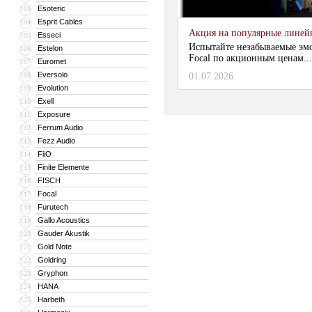
Esoteric
103
Esprit Cables
104
Акция на популярные линейки
Esseci
105
Испытайте незабываемые эм
Estelon
106
Focal по акционным ценам...
Euromet
107
Eversolo
108
01.07.2026
Evolution
109
Exell
110
Exposure
111
Ferrum Audio
112
Fezz Audio
113
FiiO
114
Finite Elemente
115
FISCH
116
Focal
117
Furutech
118
Gallo Acoustics
119
Gauder Akustik
120
Gold Note
121
Goldring
122
Gryphon
123
HANA
124
Harbeth
125