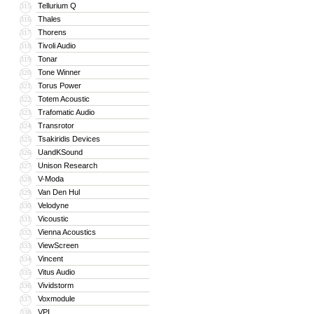
Tellurium Q
315
Thales
316
Thorens
317
Tivoli Audio
318
Tonar
319
Tone Winner
320
Torus Power
321
Totem Acoustic
322
Trafomatic Audio
323
Transrotor
324
Tsakiridis Devices
325
UandKSound
326
Unison Research
327
V-Moda
328
Van Den Hul
329
Velodyne
330
Vicoustic
331
Vienna Acoustics
332
ViewScreen
333
Vincent
334
Vitus Audio
335
Vividstorm
336
Voxmodule
337
VPI
338