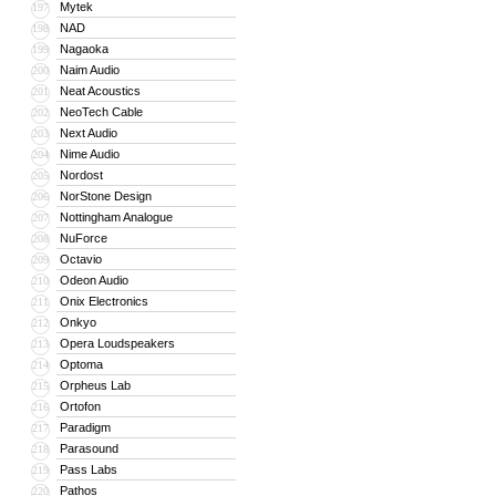
Mytek
197
NAD
198
Nagaoka
199
Naim Audio
200
Neat Acoustics
201
NeoTech Cable
202
Next Audio
203
Nime Audio
204
Nordost
205
NorStone Design
206
Nottingham Analogue
207
NuForce
208
Octavio
209
Odeon Audio
210
Onix Electronics
211
Onkyo
212
Opera Loudspeakers
213
Optoma
214
Orpheus Lab
215
Ortofon
216
Paradigm
217
Parasound
218
Pass Labs
219
Pathos
220