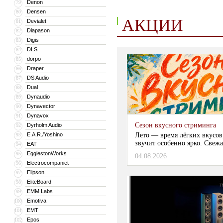
Denon
79
Densen
80
АКЦИИ
Devialet
81
Diapason
82
Digis
83
DLS
84
dorpo
85
Draper
86
DS Audio
87
Dual
88
Dynaudio
89
Dynavector
90
Dynavox
91
Сезон вкусного стриминга
Dyrholm Audio
92
E.A.R./Yoshino
Лето — время лёгких вкусов
93
звучит особенно ярко. Свежа
EAT
94
EgglestonWorks
95
04.08.2026
Electrocompaniet
96
Elipson
97
EliteBoard
98
EMM Labs
99
Emotiva
100
EMT
101
Epos
102