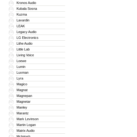
Kronos Audio
150
Kubala Sosna
151
Kuzma
152
Lavardin
153
LEAK
154
Legacy Audio
155
LG Electronics
156
Lithe Audio
157
Little Lab
158
Living Voice
159
Loewe
160
Lumin
161
Luxman
162
Lyra
163
Magico
164
Magnat
165
Magnepan
166
Magnetar
167
Manley
168
Marantz
169
Mark Levinson
170
Martin Logan
171
Matrix Audio
172
McIntosh
173