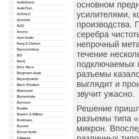
основном предн
AudioQuest
32
AudioToys
33
усилителями, к
AURALiC
34
Aurender
35
производства. 
AVID
36
серебра чистот
Axxess
37
Ayon Audio
38
непрочный мета
Bang & Olufsen
39
Bassocontinuo
40
течение нескол
BDI
41
BenQ
подключаемых к
42
Benz Micro
43
разъемы казалс
Bergmann Audio
44
Beyerdynamic
45
выглядит и прои
Black Rhodium
46
Bluesound
47
звучит ужасно.
Blumenhofer
48
Borresen
49
Решение пришло
Boulder
50
Bowers & Wilkins
51
разъемы типа «
Brodmann
52
микрон. Впосле
Bryston
53
Burson Audio
54
различных типо
Cabasse
55