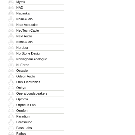
Mytek
197
NAD
198
Nagaoka
199
Naim Audio
200
Neat Acoustics
201
NeoTech Cable
202
Next Audio
203
Nime Audio
204
Nordost
205
NorStone Design
206
Nottingham Analogue
207
NuForce
208
Octavio
209
Odeon Audio
210
Onix Electronics
211
Onkyo
212
Opera Loudspeakers
213
Optoma
214
Orpheus Lab
215
Ortofon
216
Paradigm
217
Parasound
218
Pass Labs
219
Pathos
220