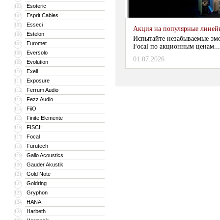
Esoteric
103
Esprit Cables
104
Esseci
105
Акция на популярные линейки
Estelon
106
Испытайте незабываемые эм
Euromet
107
Focal по акционным ценам...
Eversolo
108
01.07.2026
Evolution
109
Exell
110
Exposure
111
Ferrum Audio
112
Fezz Audio
113
FiiO
114
Finite Elemente
115
FISCH
116
Focal
117
Furutech
118
Gallo Acoustics
119
Gauder Akustik
120
Gold Note
121
Goldring
122
Gryphon
123
HANA
124
Harbeth
125