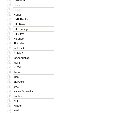
Harmonix
126
HECO
127
HEDD
128
Hegel
129
Hi-Fi Racks
130
HiFi Rose
131
HiFi-Tuning
132
HiFiStay
133
Hisense
134
iFi Audio
135
Inakustik
136
IOTAVX
137
IsoAcoustics
138
Isol-8
139
IsoTek
140
Jadis
141
Jico
142
JL Audio
143
JVC
144
Karan Acoustics
145
Kauber
146
KEF
147
Klipsch
148
Krell
149