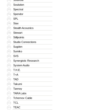
Soulnote
291
Soulution
292
Spectral
293
Spendor
294
SPL
295
Stax
296
Stealth Acoustics
297
Stewart
298
Stillpoints
299
Studio Connections
300
Sugden
301
Sumiko
302
SVS
303
Synergistic Research
304
System Audio
305
T.H.E.
306
T+A
307
TAD
308
Takumi
309
Tannoy
310
TARA Labs
311
Tchernov Cable
312
TCL
313
TEAC
314