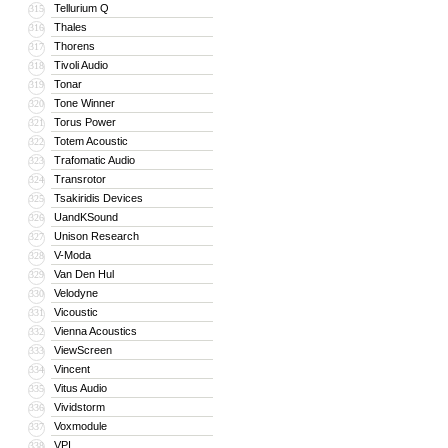
Tellurium Q
315
Thales
316
Thorens
317
Tivoli Audio
318
Tonar
319
Tone Winner
320
Torus Power
321
Totem Acoustic
322
Trafomatic Audio
323
Transrotor
324
Tsakiridis Devices
325
UandKSound
326
Unison Research
327
V-Moda
328
Van Den Hul
329
Velodyne
330
Vicoustic
331
Vienna Acoustics
332
ViewScreen
333
Vincent
334
Vitus Audio
335
Vividstorm
336
Voxmodule
337
VPI
338