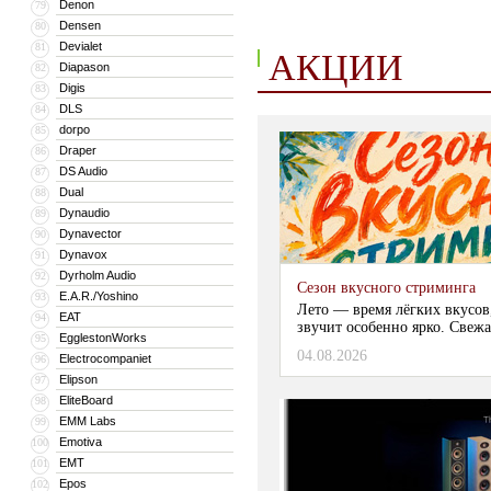
Denon
79
Densen
80
Devialet
81
АКЦИИ
Diapason
82
Digis
83
DLS
84
dorpo
85
Draper
86
DS Audio
87
Dual
88
Dynaudio
89
Dynavector
90
Dynavox
91
Dyrholm Audio
92
Сезон вкусного стриминга
E.A.R./Yoshino
93
Лето — время лёгких вкусов
EAT
94
звучит особенно ярко. Свежа
EgglestonWorks
95
04.08.2026
Electrocompaniet
96
Elipson
97
EliteBoard
98
EMM Labs
99
Emotiva
100
EMT
101
Epos
102