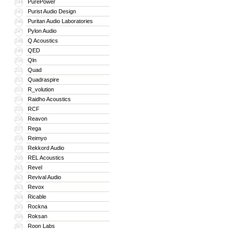
PurePower
244
Purist Audio Design
245
Puritan Audio Laboratories
246
Pylon Audio
247
Q Acoustics
248
QED
249
Qln
250
Quad
251
Quadraspire
252
R_volution
253
Raidho Acoustics
254
RCF
255
Reavon
256
Rega
257
Reimyo
258
Rekkord Audio
259
REL Acoustics
260
Revel
261
Revival Audio
262
Revox
263
Ricable
264
Rockna
265
Roksan
266
Roon Labs
267