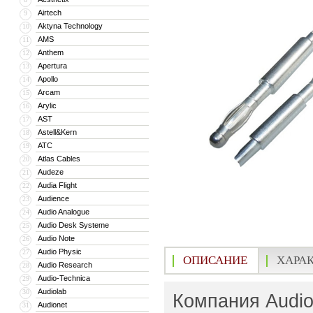
Airtech
9
Aktyna Technology
10
AMS
11
Anthem
12
Apertura
13
Apollo
14
Arcam
15
Arylic
16
AST
17
Astell&Kern
18
ATC
19
Atlas Cables
20
Audeze
21
Audia Flight
22
Audience
23
Audio Analogue
24
Audio Desk Systeme
25
Audio Note
26
Audio Physic
27
ОПИСАНИЕ
ХАРА
Audio Research
28
Audio-Technica
29
Audiolab
30
Компания Audio
Audionet
31