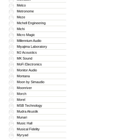
Melco
174
Metronome
175
Meze
176
Michell Engineering
177
Michi
178
Micro Magic
179
Millennium Audio
180
Miyajima Laboratory
181
MJ Acoustics
182
MK Sound
183
MoFi Electronics
184
Monitor Audio
185
Montana
186
Moon by Simaudio
187
Moonriver
188
Morch
189
Morel
190
MSB Technology
191
Mudra Akustik
192
Munari
193
Music Hall
194
Musical Fidelity
195
Myryad
196