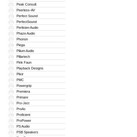
Peak Consult
221
Peerless-AV
222
Perfect Sound
223
PerfectSound
224
Perlisten Audio
225
Phaze Audio
226
Phonon
227
Piega
228
Pilium Audio
229
Pillartech
230
Pink Faun
231
Playback Designs
232
Plixir
233
PMC
234
Powergrip
235
Premiera
236
Primare
237
Pro-Ject
238
ProAc
239
Proficient
240
ProPower
241
PS Audio
242
PSB Speakers
243