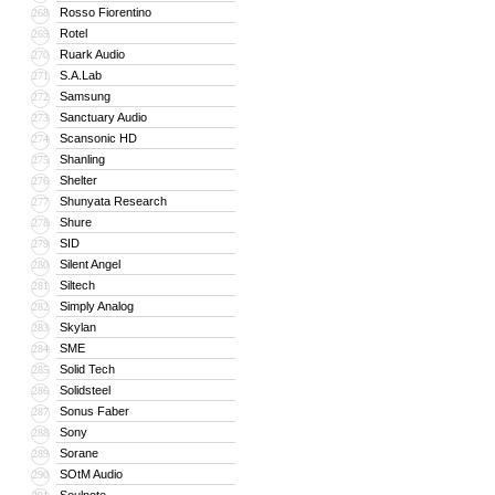
Rosso Fiorentino
268
Rotel
269
Ruark Audio
270
S.A.Lab
271
Samsung
272
Sanctuary Audio
273
Scansonic HD
274
Shanling
275
Shelter
276
Shunyata Research
277
Shure
278
SID
279
Silent Angel
280
Siltech
281
Simply Analog
282
Skylan
283
SME
284
Solid Tech
285
Solidsteel
286
Sonus Faber
287
Sony
288
Sorane
289
SOtM Audio
290