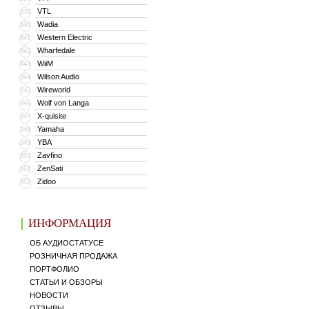
VTL
339
Wadia
340
Western Electric
341
Wharfedale
342
WiiM
343
Wilson Audio
344
Wireworld
345
Wolf von Langa
346
X-quisite
347
Yamaha
348
YBA
349
Zavfino
350
ZenSati
351
Zidoo
352
ИНФОРМАЦИЯ
ОБ АУДИОСТАТУСЕ
РОЗНИЧНАЯ ПРОДАЖА
ПОРТФОЛИО
СТАТЬИ И ОБЗОРЫ
НОВОСТИ
ОТЗЫВЫ