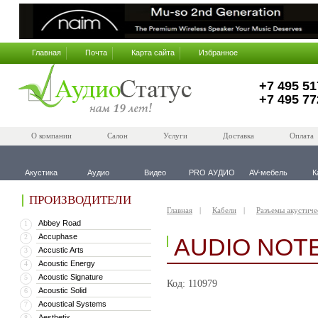
Главная
Почта
Карта сайта
Избранное
+7 495 51
+7 495 77
О компании
Салон
Услуги
Доставка
Оплата
Акустика
Аудио
Видео
PRO АУДИО
AV-мебель
К
ПРОИЗВОДИТЕЛИ
Главная
Кабели
Разъемы акустиче
Abbey Road
1
Accuphase
2
AUDIO NOTE
Accustic Arts
3
Acoustic Energy
4
Acoustic Signature
5
Код: 110979
Acoustic Solid
6
Acoustical Systems
7
Aesthetix
8