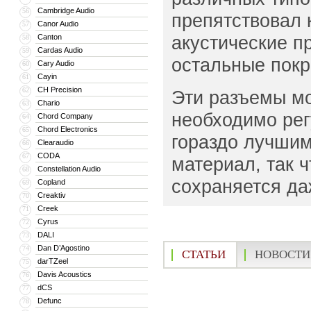
Cambridge Audio
56
препятствовал 
Canor Audio
57
акустические п
Canton
58
Cardas Audio
59
остальные покр
Cary Audio
60
Cayin
61
CH Precision
62
Эти разъемы мо
Chario
63
необходимо рег
Chord Company
64
Chord Electronics
65
гораздо лучшим
Clearaudio
66
CODA
67
материал, так 
Constellation Audio
68
сохраняется да
Copland
69
Creaktiv
70
Creek
71
Cyrus
72
DALI
73
Dan D’Agostino
74
СТАТЬИ
НОВОСТИ
darTZeel
75
Davis Acoustics
76
dCS
77
Defunc
78