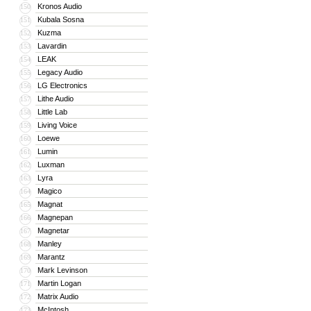
Kronos Audio
150
Kubala Sosna
151
Kuzma
152
Lavardin
153
LEAK
154
Legacy Audio
155
LG Electronics
156
Lithe Audio
157
Little Lab
158
Living Voice
159
Loewe
160
Lumin
161
Luxman
162
Lyra
163
Magico
164
Magnat
165
Magnepan
166
Magnetar
167
Manley
168
Marantz
169
Mark Levinson
170
Martin Logan
171
Matrix Audio
172
McIntosh
173