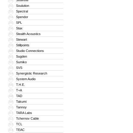
Soulnote
291
Soulution
292
Spectral
293
Spendor
294
SPL
295
Stax
296
Stealth Acoustics
297
Stewart
298
Stillpoints
299
Studio Connections
300
Sugden
301
Sumiko
302
SVS
303
Synergistic Research
304
System Audio
305
T.H.E.
306
T+A
307
TAD
308
Takumi
309
Tannoy
310
TARA Labs
311
Tchernov Cable
312
TCL
313
TEAC
314