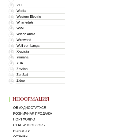
VTL
339
Wadia
340
Western Electric
341
Wharfedale
342
WiiM
343
Wilson Audio
344
Wireworld
345
Wolf von Langa
346
X-quisite
347
Yamaha
348
YBA
349
Zavfino
350
ZenSati
351
Zidoo
352
ИНФОРМАЦИЯ
ОБ АУДИОСТАТУСЕ
РОЗНИЧНАЯ ПРОДАЖА
ПОРТФОЛИО
СТАТЬИ И ОБЗОРЫ
НОВОСТИ
ОТЗЫВЫ