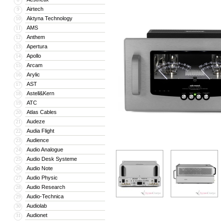
Airtech
9
Aktyna Technology
10
AMS
11
Anthem
12
Apertura
13
Apollo
14
Arcam
15
Arylic
16
AST
17
Astell&Kern
18
ATC
19
Atlas Cables
20
Audeze
21
Audia Flight
22
Audience
23
Audio Analogue
24
Audio Desk Systeme
25
Audio Note
26
Audio Physic
27
Audio Research
28
Audio-Technica
29
Audiolab
30
Audionet
31