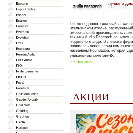
лучше и де
Esoteric
103
06.08.2016
Esprit Cables
104
Esseci
105
Estelon
106
После недавнего редизайна, сдел
Euromet
107
итальянском ателье, заслуженный
Eversolo
108
американский производитель лам
техники Audio Research решился 
Evolution
109
модельного ряда. В линейке фир
Exell
110
появилась новая серия компонент
Exposure
111
названием Foundation, которая уд
Ferrum Audio
112
уникальным сочетани�...
Fezz Audio
113
Подробнее
FiiO
114
Finite Elemente
115
FISCH
116
Focal
117
Furutech
118
АКЦИИ
Gallo Acoustics
119
Gauder Akustik
120
Gold Note
121
Goldring
122
Gryphon
123
HANA
124
Harbeth
125