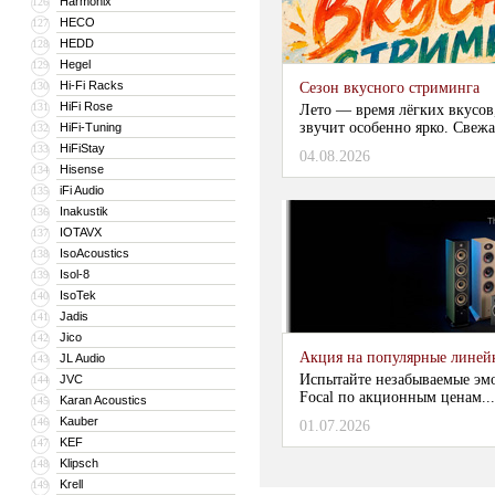
Harmonix
126
HECO
127
HEDD
128
Hegel
129
Hi-Fi Racks
130
Сезон вкусного стриминга
HiFi Rose
131
Лето — время лёгких вкусов
звучит особенно ярко. Свежа
HiFi-Tuning
132
HiFiStay
133
04.08.2026
Hisense
134
iFi Audio
135
Inakustik
136
IOTAVX
137
IsoAcoustics
138
Isol-8
139
IsoTek
140
Jadis
141
Jico
142
Акция на популярные линейки
JL Audio
143
Испытайте незабываемые эм
JVC
144
Focal по акционным ценам...
Karan Acoustics
145
Kauber
146
01.07.2026
KEF
147
Klipsch
148
Krell
149