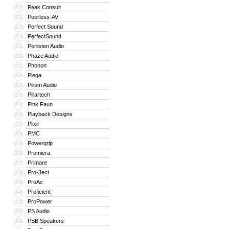
Peak Consult
221
Peerless-AV
222
Perfect Sound
223
PerfectSound
224
Perlisten Audio
225
Phaze Audio
226
Phonon
227
Piega
228
Pilium Audio
229
Pillartech
230
Pink Faun
231
Playback Designs
232
Plixir
233
PMC
234
Powergrip
235
Premiera
236
Primare
237
Pro-Ject
238
ProAc
239
Proficient
240
ProPower
241
PS Audio
242
PSB Speakers
243