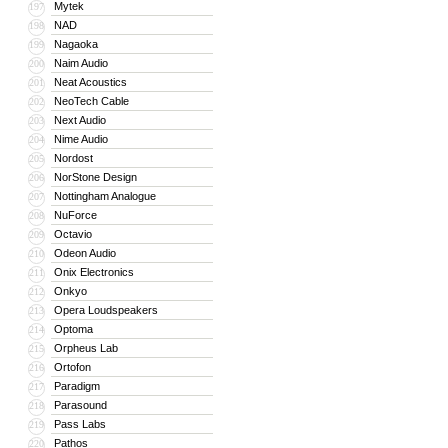
Mytek
197
NAD
198
Nagaoka
199
Naim Audio
200
Neat Acoustics
201
NeoTech Cable
202
Next Audio
203
Nime Audio
204
Nordost
205
NorStone Design
206
Nottingham Analogue
207
NuForce
208
Octavio
209
Odeon Audio
210
Onix Electronics
211
Onkyo
212
Opera Loudspeakers
213
Optoma
214
Orpheus Lab
215
Ortofon
216
Paradigm
217
Parasound
218
Pass Labs
219
Pathos
220