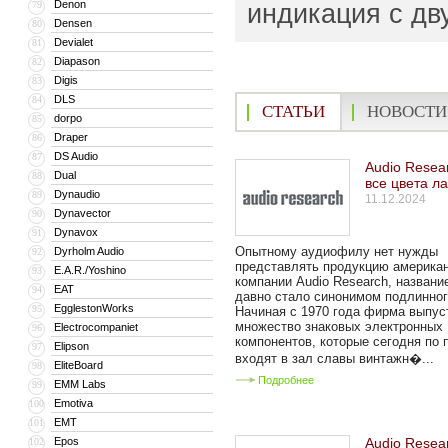
Denon
индикация с дв
79
Densen
80
Devialet
81
Diapason
82
Digis
83
DLS
84
СТАТЬИ
НОВОСТИ
dorpo
85
Draper
86
DS Audio
87
Audio Resear
Dual
88
все цвета л
Dynaudio
89
11.12.2024
Dynavector
90
Dynavox
91
Опытному аудиофилу нет нужды
Dyrholm Audio
92
представлять продукцию америка
E.A.R./Yoshino
93
компании Audio Research, названи
EAT
94
давно стало синонимом подлинног
EgglestonWorks
95
Начиная с 1970 года фирма выпус
множество знаковых электронных
Electrocompaniet
96
компонентов, которые сегодня по 
Elipson
97
входят в зал славы винтажн�...
EliteBoard
98
Подробнее
EMM Labs
99
Emotiva
100
EMT
101
Epos
Audio Resea
102