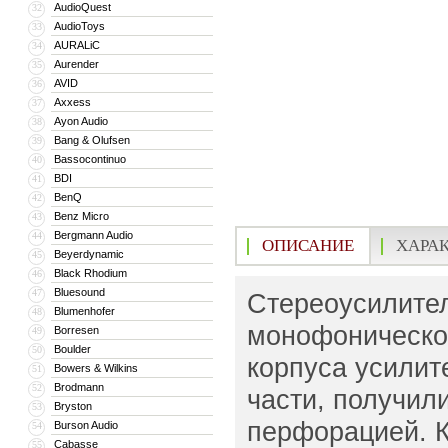
AudioQuest
32
AudioToys
33
AURALiC
34
Aurender
35
AVID
36
Axxess
37
Ayon Audio
38
Bang & Olufsen
39
Bassocontinuo
40
BDI
41
BenQ
42
Benz Micro
43
Bergmann Audio
44
ОПИСАНИЕ
ХАРА
Beyerdynamic
45
Black Rhodium
46
Bluesound
47
Стереоусилител
Blumenhofer
48
монофонической
Borresen
49
Boulder
50
корпуса усилит
Bowers & Wilkins
51
Brodmann
52
части, получил
Bryston
53
перфорацией. К
Burson Audio
54
Cabasse
55