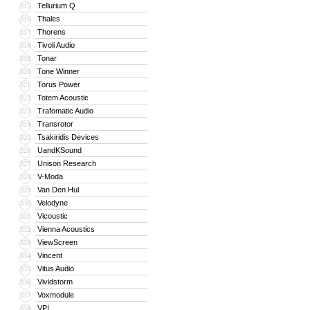
Tellurium Q
315
Thales
316
Thorens
317
Tivoli Audio
318
Tonar
319
Tone Winner
320
Torus Power
321
Totem Acoustic
322
Trafomatic Audio
323
Transrotor
324
Tsakiridis Devices
325
UandKSound
326
Unison Research
327
V-Moda
328
Van Den Hul
329
Velodyne
330
Vicoustic
331
Vienna Acoustics
332
ViewScreen
333
Vincent
334
Vitus Audio
335
Vividstorm
336
Voxmodule
337
VPI
338