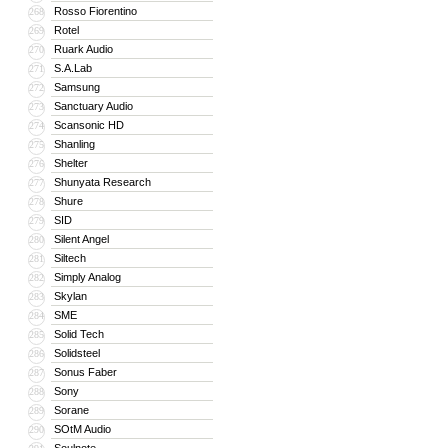
Rosso Fiorentino
268
Rotel
269
Ruark Audio
270
S.A.Lab
271
Samsung
272
Sanctuary Audio
273
Scansonic HD
274
Shanling
275
Shelter
276
Shunyata Research
277
Shure
278
SID
279
Silent Angel
280
Siltech
281
Simply Analog
282
Skylan
283
SME
284
Solid Tech
285
Solidsteel
286
Sonus Faber
287
Sony
288
Sorane
289
SOtM Audio
290