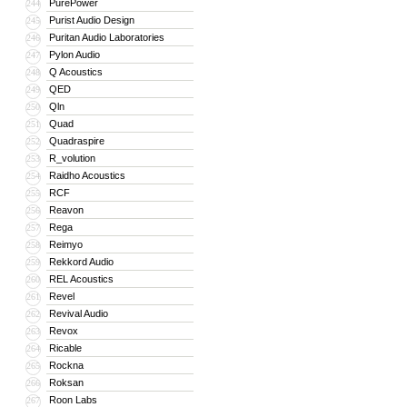
PurePower
244
Purist Audio Design
245
Puritan Audio Laboratories
246
Pylon Audio
247
Q Acoustics
248
QED
249
Qln
250
Quad
251
Quadraspire
252
R_volution
253
Raidho Acoustics
254
RCF
255
Reavon
256
Rega
257
Reimyo
258
Rekkord Audio
259
REL Acoustics
260
Revel
261
Revival Audio
262
Revox
263
Ricable
264
Rockna
265
Roksan
266
Roon Labs
267