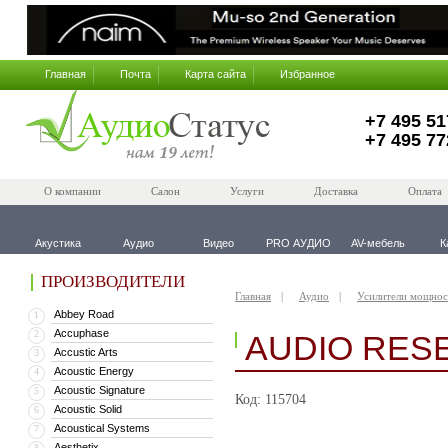
Главная
Почта
Карта сайта
Избранное
+7 495 51
+7 495 77
О компании
Салон
Услуги
Доставка
Оплата
Акустика
Аудио
Видео
PRO АУДИО
AV-мебель
К
ПРОИЗВОДИТЕЛИ
Главная
Аудио
Усилители мощнос
Abbey Road
1
Accuphase
2
AUDIO RES
Accustic Arts
3
Acoustic Energy
4
Acoustic Signature
5
Код: 115704
Acoustic Solid
6
Acoustical Systems
7
Aesthetix
8