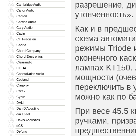
разрешение, ди
Cambridge Audio
56
Canor Audio
57
утонченность».
Canton
58
Cardas Audio
59
Как и в предше
Cary Audio
60
Cayin
61
схема автомати
CH Precision
62
Chario
63
режимы Triode и
Chord Company
64
оконечного кас
Chord Electronics
65
Clearaudio
66
лампах KT150. 
CODA
67
Constellation Audio
68
мощности (очев
Copland
69
переключить в 
Creaktiv
70
Creek
71
можно как по б
Cyrus
72
DALI
73
При весе 45.5 
Dan D’Agostino
74
darTZeel
75
ручками, призв
Davis Acoustics
76
dCS
77
предшественник
Defunc
78