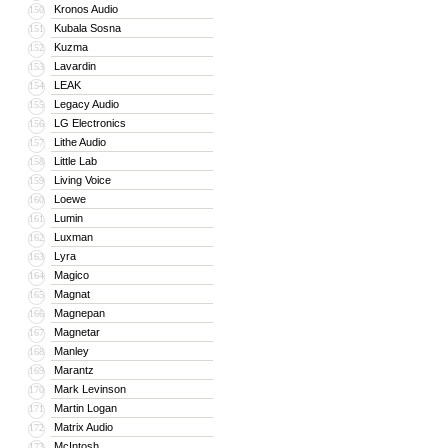
Kronos Audio
150
Kubala Sosna
151
Kuzma
152
Lavardin
153
LEAK
154
Legacy Audio
155
LG Electronics
156
Lithe Audio
157
Little Lab
158
Living Voice
159
Loewe
160
Lumin
161
Luxman
162
Lyra
163
Magico
164
Magnat
165
Magnepan
166
Magnetar
167
Manley
168
Marantz
169
Mark Levinson
170
Martin Logan
171
Matrix Audio
172
McIntosh
173