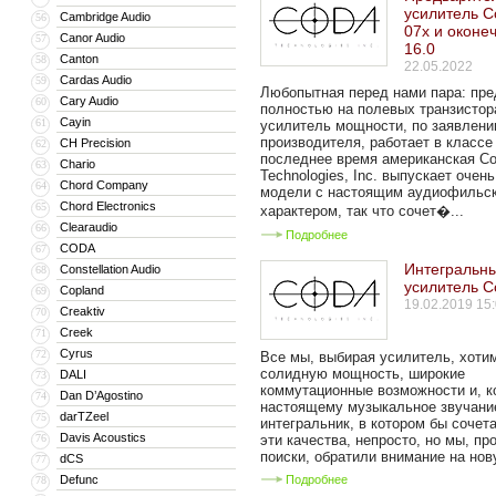
усилитель 
Cambridge Audio
56
07x и оконе
Canor Audio
57
16.0
Canton
58
22.05.2022
Cardas Audio
59
Любопытная перед нами пара: пре
Cary Audio
60
полностью на полевых транзистор
Cayin
61
усилитель мощности, по заявлен
производителя, работает в классе
CH Precision
62
последнее время американская C
Chario
63
Technologies, Inc. выпускает очен
Chord Company
64
модели с настоящим аудиофильс
Chord Electronics
65
характером, так что сочет�...
Clearaudio
66
Подробнее
CODA
67
Интегральн
Constellation Audio
68
усилитель C
Copland
69
19.02.2019 15
Creaktiv
70
Creek
71
Cyrus
72
Все мы, выбирая усилитель, хоти
солидную мощность, широкие
DALI
73
коммутационные возможности и, ко
Dan D’Agostino
74
настоящему музыкальное звучани
darTZeel
75
интегральник, в котором бы сочет
Davis Acoustics
76
эти качества, непросто, но мы, п
поиски, обратили внимание на нов
dCS
77
Defunc
Подробнее
78