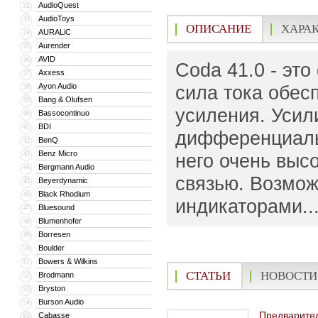
AudioQuest
32
AudioToys
33
ОПИСАНИЕ
ХАРА
AURALiC
34
Aurender
35
AVID
36
Coda 41.0 - эт
Axxess
37
Ayon Audio
сила тока обесп
38
Bang & Olufsen
39
усиления. Усил
Bassocontinuo
40
BDI
41
дифференциаль
BenQ
42
Benz Micro
43
него очень выс
Bergmann Audio
44
связью. Возмо
Beyerdynamic
45
Black Rhodium
46
индикаторами..
Bluesound
47
Blumenhofer
48
Borresen
49
Boulder
50
Bowers & Wilkins
51
СТАТЬИ
НОВОСТИ
Brodmann
52
Bryston
53
Burson Audio
54
Предварите
Cabasse
55