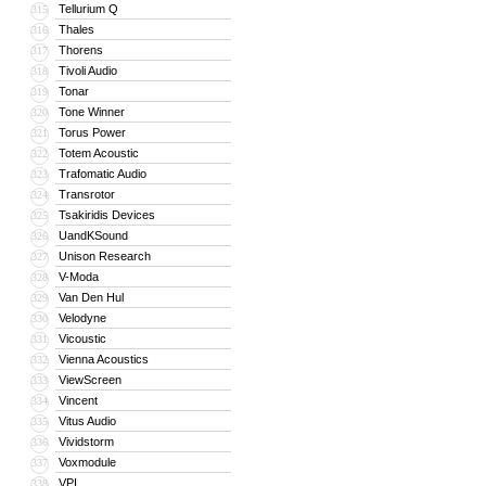
Tellurium Q
315
Thales
316
Thorens
317
Tivoli Audio
318
Tonar
319
Tone Winner
320
Torus Power
321
Totem Acoustic
322
Trafomatic Audio
323
Transrotor
324
Tsakiridis Devices
325
UandKSound
326
Unison Research
327
V-Moda
328
Van Den Hul
329
Velodyne
330
Vicoustic
331
Vienna Acoustics
332
ViewScreen
333
Vincent
334
Vitus Audio
335
Vividstorm
336
Voxmodule
337
VPI
338