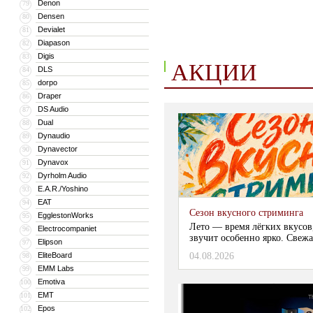
Denon
79
Densen
80
Devialet
81
Diapason
82
Digis
83
АКЦИИ
DLS
84
dorpo
85
Draper
86
DS Audio
87
Dual
88
Dynaudio
89
Dynavector
90
Dynavox
91
Dyrholm Audio
92
E.A.R./Yoshino
93
EAT
94
Сезон вкусного стриминга
EgglestonWorks
95
Лето — время лёгких вкусов
Electrocompaniet
96
звучит особенно ярко. Свежа
Elipson
97
EliteBoard
04.08.2026
98
EMM Labs
99
Emotiva
100
EMT
101
Epos
102