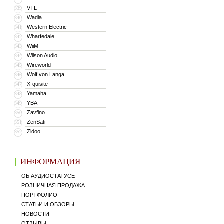
VTL
339
Wadia
340
Western Electric
341
Wharfedale
342
WiiM
343
Wilson Audio
344
Wireworld
345
Wolf von Langa
346
X-quisite
347
Yamaha
348
YBA
349
Zavfino
350
ZenSati
351
Zidoo
352
ИНФОРМАЦИЯ
ОБ АУДИОСТАТУСЕ
РОЗНИЧНАЯ ПРОДАЖА
ПОРТФОЛИО
СТАТЬИ И ОБЗОРЫ
НОВОСТИ
ОТЗЫВЫ