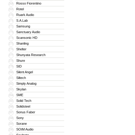
Rosso Fiorentino
268
Rotel
269
Ruark Audio
270
S.A.Lab
271
Samsung
272
Sanctuary Audio
273
Scansonic HD
274
Shanling
275
Shelter
276
Shunyata Research
277
Shure
278
SID
279
Silent Angel
280
Siltech
281
Simply Analog
282
Skylan
283
SME
284
Solid Tech
285
Solidsteel
286
Sonus Faber
287
Sony
288
Sorane
289
SOtM Audio
290