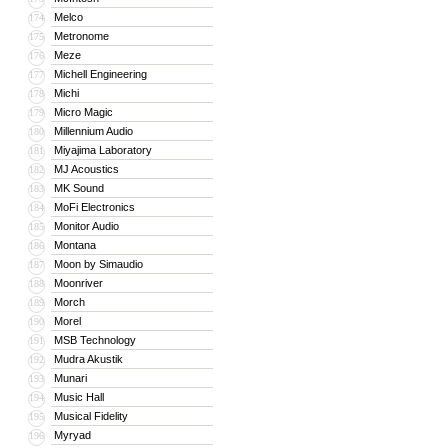
Melco
174
Metronome
175
Meze
176
Michell Engineering
177
Michi
178
Micro Magic
179
Millennium Audio
180
Miyajima Laboratory
181
MJ Acoustics
182
MK Sound
183
MoFi Electronics
184
Monitor Audio
185
Montana
186
Moon by Simaudio
187
Moonriver
188
Morch
189
Morel
190
MSB Technology
191
Mudra Akustik
192
Munari
193
Music Hall
194
Musical Fidelity
195
Myryad
196