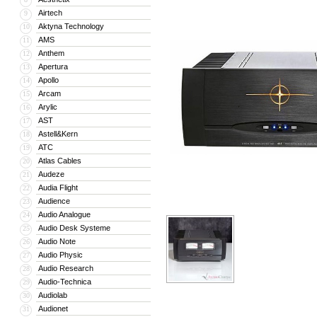
Airtech
9
Aktyna Technology
10
AMS
11
Anthem
12
Apertura
13
Apollo
14
Arcam
15
Arylic
16
AST
17
Astell&Kern
18
ATC
19
Atlas Cables
20
Audeze
21
Audia Flight
22
Audience
23
Audio Analogue
24
Audio Desk Systeme
25
Audio Note
26
Audio Physic
27
Audio Research
28
Audio-Technica
29
Audiolab
30
Audionet
31