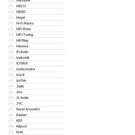
Harmonix
126
HECO
127
HEDD
128
Hegel
129
Hi-Fi Racks
130
HiFi Rose
131
HiFi-Tuning
132
HiFiStay
133
Hisense
134
iFi Audio
135
Inakustik
136
IOTAVX
137
IsoAcoustics
138
Isol-8
139
IsoTek
140
Jadis
141
Jico
142
JL Audio
143
JVC
144
Karan Acoustics
145
Kauber
146
KEF
147
Klipsch
148
Krell
149