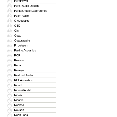
PurePower
244
Purist Audio Design
245
Puritan Audio Laboratories
246
Pylon Audio
247
Q Acoustics
248
QED
249
Qln
250
Quad
251
Quadraspire
252
R_volution
253
Raidho Acoustics
254
RCF
255
Reavon
256
Rega
257
Reimyo
258
Rekkord Audio
259
REL Acoustics
260
Revel
261
Revival Audio
262
Revox
263
Ricable
264
Rockna
265
Roksan
266
Roon Labs
267