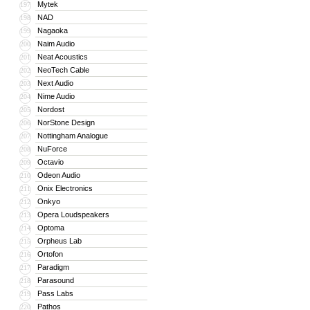
Mytek
197
NAD
198
Nagaoka
199
Naim Audio
200
Neat Acoustics
201
NeoTech Cable
202
Next Audio
203
Nime Audio
204
Nordost
205
NorStone Design
206
Nottingham Analogue
207
NuForce
208
Octavio
209
Odeon Audio
210
Onix Electronics
211
Onkyo
212
Opera Loudspeakers
213
Optoma
214
Orpheus Lab
215
Ortofon
216
Paradigm
217
Parasound
218
Pass Labs
219
Pathos
220