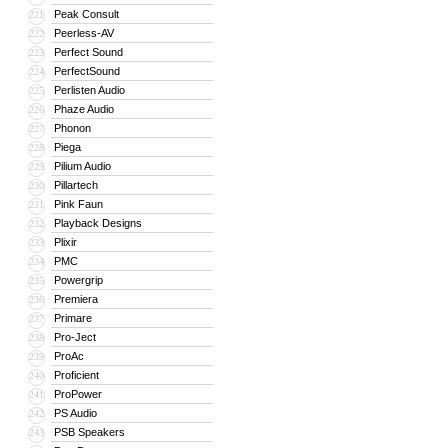
Peak Consult
221
Peerless-AV
222
Perfect Sound
223
PerfectSound
224
Perlisten Audio
225
Phaze Audio
226
Phonon
227
Piega
228
Pilium Audio
229
Pillartech
230
Pink Faun
231
Playback Designs
232
Plixir
233
PMC
234
Powergrip
235
Premiera
236
Primare
237
Pro-Ject
238
ProAc
239
Proficient
240
ProPower
241
PS Audio
242
PSB Speakers
243