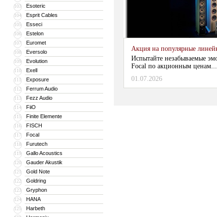
Esoteric
103
Esprit Cables
104
Esseci
105
Estelon
106
Euromet
107
Акция на популярные линейки
Eversolo
108
Испытайте незабываемые эм
Evolution
109
Focal по акционным ценам...
Exell
110
01.07.2026
Exposure
111
Ferrum Audio
112
Fezz Audio
113
FiiO
114
Finite Elemente
115
FISCH
116
Focal
117
Furutech
118
Gallo Acoustics
119
Gauder Akustik
120
Gold Note
121
Goldring
122
Gryphon
123
HANA
124
Harbeth
125