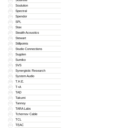
Soulnote
291
Soulution
292
Spectral
293
Spendor
294
SPL
295
Stax
296
Stealth Acoustics
297
Stewart
298
Stillpoints
299
Studio Connections
300
Sugden
301
Sumiko
302
SVS
303
Synergistic Research
304
System Audio
305
T.H.E.
306
T+A
307
TAD
308
Takumi
309
Tannoy
310
TARA Labs
311
Tchernov Cable
312
TCL
313
TEAC
314