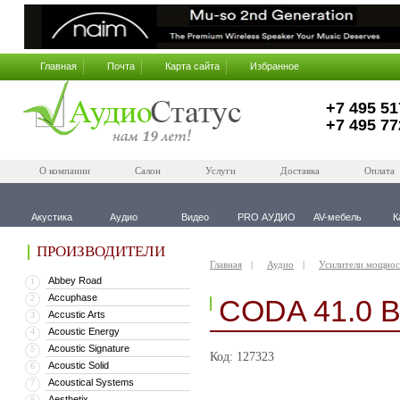
Главная
Почта
Карта сайта
Избранное
+7 495 51
+7 495 77
О компании
Салон
Услуги
Доставка
Оплата
Акустика
Аудио
Видео
PRO АУДИО
AV-мебель
К
ПРОИЗВОДИТЕЛИ
Главная
Аудио
Усилители мощнос
Abbey Road
1
Accuphase
2
CODA 41.0 
Accustic Arts
3
Acoustic Energy
4
Acoustic Signature
5
Код: 127323
Acoustic Solid
6
Acoustical Systems
7
Aesthetix
8