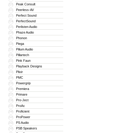
Peak Consult
221
Peerless-AV
222
Perfect Sound
223
PerfectSound
224
Perlisten Audio
225
Phaze Audio
226
Phonon
227
Piega
228
Pilium Audio
229
Pillartech
230
Pink Faun
231
Playback Designs
232
Plixir
233
PMC
234
Powergrip
235
Premiera
236
Primare
237
Pro-Ject
238
ProAc
239
Proficient
240
ProPower
241
PS Audio
242
PSB Speakers
243