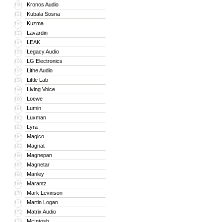
Kronos Audio
150
Kubala Sosna
151
Kuzma
152
Lavardin
153
LEAK
154
Legacy Audio
155
LG Electronics
156
Lithe Audio
157
Little Lab
158
Living Voice
159
Loewe
160
Lumin
161
Luxman
162
Lyra
163
Magico
164
Magnat
165
Magnepan
166
Magnetar
167
Manley
168
Marantz
169
Mark Levinson
170
Martin Logan
171
Matrix Audio
172
McIntosh
173