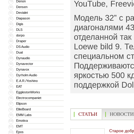
YouTube, Freev
Denon
79
Densen
80
Devialet
81
Модель 32” с р
Diapason
82
Digis
83
диагоналями 43″
DLS
84
отделанной так
dorpo
85
Draper
86
Loewe bild 9. Т
DS Audio
87
Dual
88
специальном ст
Dynaudio
89
Поддерживаются
Dynavector
90
Dynavox
91
яркостью 500 к
Dyrholm Audio
92
E.A.R./Yoshino
93
поддержкой Dol
EAT
94
EgglestonWorks
95
Electrocompaniet
96
Elipson
97
EliteBoard
98
СТАТЬИ
НОВОСТИ
EMM Labs
99
Emotiva
100
EMT
101
Старое доб
Epos
102