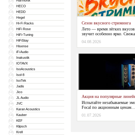
Harmonix
126
HECO
127
HEDD
128
Hegel
129
Сезон вкусного стриминга
Hi-Fi Racks
130
Лето — время лёгких вкусов
HiFi Rose
131
звучит особенно ярко. Свежа
HiFi-Tuning
132
HiFiStay
133
04.08.2026
Hisense
134
iFi Audio
135
Inakustik
136
IOTAVX
137
IsoAcoustics
138
Isol-8
139
IsoTek
140
Jadis
141
Jico
142
Акция на популярные линейки
JL Audio
143
Испытайте незабываемые эм
JVC
144
Focal по акционным ценам...
Karan Acoustics
145
Kauber
01.07.2026
146
KEF
147
Klipsch
148
Krell
149