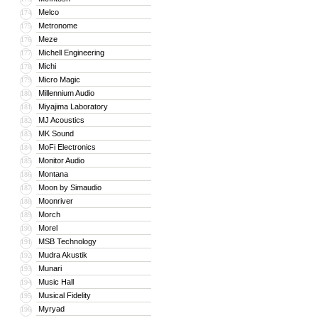
Melco
174
Metronome
175
Meze
176
Michell Engineering
177
Michi
178
Micro Magic
179
Millennium Audio
180
Miyajima Laboratory
181
MJ Acoustics
182
MK Sound
183
MoFi Electronics
184
Monitor Audio
185
Montana
186
Moon by Simaudio
187
Moonriver
188
Morch
189
Morel
190
MSB Technology
191
Mudra Akustik
192
Munari
193
Music Hall
194
Musical Fidelity
195
Myryad
196