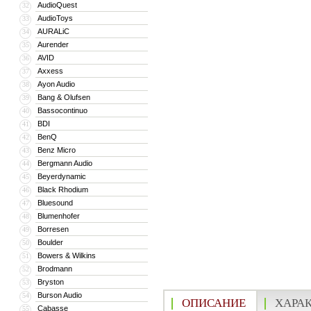
AudioQuest
32
AudioToys
33
AURALiC
34
Aurender
35
AVID
36
Axxess
37
Ayon Audio
38
Bang & Olufsen
39
Bassocontinuo
40
BDI
41
BenQ
42
Benz Micro
43
Bergmann Audio
44
Beyerdynamic
45
Black Rhodium
46
Bluesound
47
Blumenhofer
48
Borresen
49
Boulder
50
Bowers & Wilkins
51
Brodmann
52
Bryston
53
Burson Audio
54
ОПИСАНИЕ
ХАРА
Cabasse
55