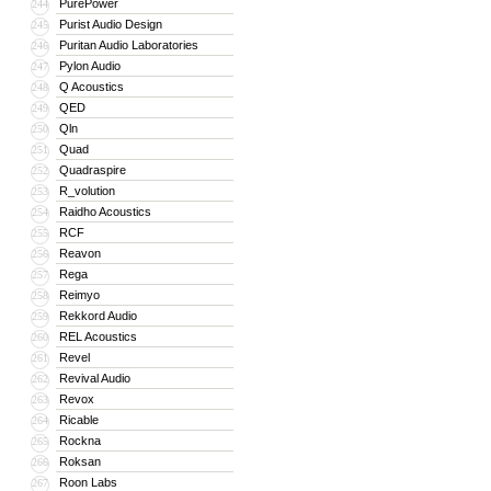
PurePower
244
Purist Audio Design
245
Puritan Audio Laboratories
246
Pylon Audio
247
Q Acoustics
248
QED
249
Qln
250
Quad
251
Quadraspire
252
R_volution
253
Raidho Acoustics
254
RCF
255
Reavon
256
Rega
257
Reimyo
258
Rekkord Audio
259
REL Acoustics
260
Revel
261
Revival Audio
262
Revox
263
Ricable
264
Rockna
265
Roksan
266
Roon Labs
267