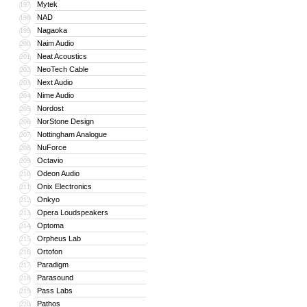
Mytek
197
NAD
198
Nagaoka
199
Naim Audio
200
Neat Acoustics
201
NeoTech Cable
202
Next Audio
203
Nime Audio
204
Nordost
205
NorStone Design
206
Nottingham Analogue
207
NuForce
208
Octavio
209
Odeon Audio
210
Onix Electronics
211
Onkyo
212
Opera Loudspeakers
213
Optoma
214
Orpheus Lab
215
Ortofon
216
Paradigm
217
Parasound
218
Pass Labs
219
Pathos
220