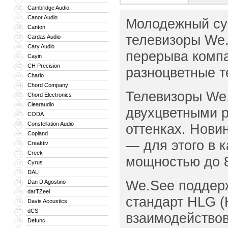
Cambridge Audio
56
Canor Audio
57
Молодежный су
Canton
58
телевизоры We.
Cardas Audio
59
Cary Audio
60
перерыва комп
Cayin
61
CH Precision
62
разноцветные т
Chario
63
Chord Company
64
Телевизоры We.
Chord Electronics
65
Clearaudio
66
двухцветными р
CODA
67
Constellation Audio
68
оттенках. Нови
Copland
69
— для этого в 
Creaktiv
70
Creek
71
мощностью до 8
Cyrus
72
DALI
73
We.See поддерж
Dan D’Agostino
74
darTZeel
75
стандарт HLG (
Davis Acoustics
76
dCS
77
взаимодействова
Defunc
78