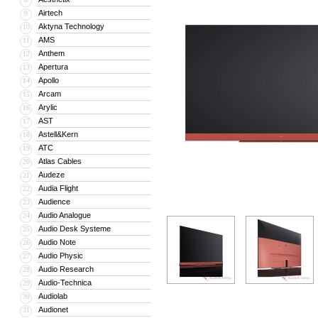
Airtech
9
Aktyna Technology
10
AMS
11
Anthem
12
Apertura
13
Apollo
14
Arcam
15
Arylic
16
AST
17
Astell&Kern
18
ATC
19
Atlas Cables
20
Audeze
21
Audia Flight
22
Audience
23
Audio Analogue
24
Audio Desk Systeme
25
Audio Note
26
Audio Physic
27
Audio Research
28
Audio-Technica
29
Audiolab
30
Audionet
31