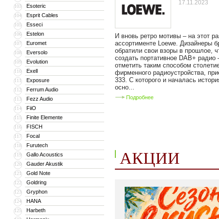
17.11.2023
Esoteric
103
Esprit Cables
104
Esseci
105
Estelon
106
И вновь ретро мотивы – на этот ра
ассортименте Loewe. Дизайнеры б
Euromet
107
обратили свои взоры в прошлое, 
Eversolo
108
создать портативное DAB+ радио 
Evolution
109
отметить таким способом столетие
Exell
110
фирменного радиоустройства, пр
333. С которого и началась истори
Exposure
111
осно...
Ferrum Audio
112
Подробнее
Fezz Audio
113
FiiO
114
Finite Elemente
115
FISCH
116
Focal
117
Furutech
118
АКЦИИ
Gallo Acoustics
119
Gauder Akustik
120
Gold Note
121
Goldring
122
Gryphon
123
HANA
124
Harbeth
125