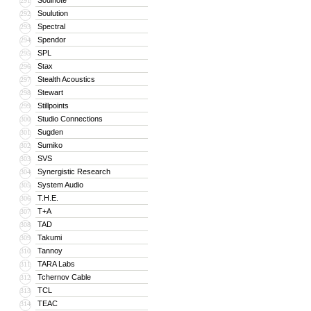
Soulnote
291
Soulution
292
Spectral
293
Spendor
294
SPL
295
Stax
296
Stealth Acoustics
297
Stewart
298
Stillpoints
299
Studio Connections
300
Sugden
301
Sumiko
302
SVS
303
Synergistic Research
304
System Audio
305
T.H.E.
306
T+A
307
TAD
308
Takumi
309
Tannoy
310
TARA Labs
311
Tchernov Cable
312
TCL
313
TEAC
314