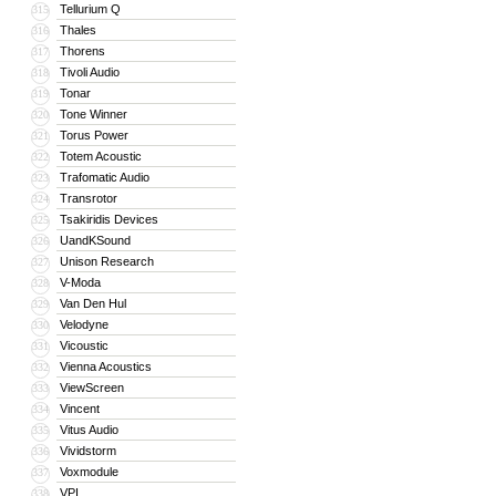
Tellurium Q
315
Thales
316
Thorens
317
Tivoli Audio
318
Tonar
319
Tone Winner
320
Torus Power
321
Totem Acoustic
322
Trafomatic Audio
323
Transrotor
324
Tsakiridis Devices
325
UandKSound
326
Unison Research
327
V-Moda
328
Van Den Hul
329
Velodyne
330
Vicoustic
331
Vienna Acoustics
332
ViewScreen
333
Vincent
334
Vitus Audio
335
Vividstorm
336
Voxmodule
337
VPI
338