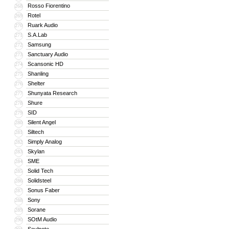
Rosso Fiorentino
268
Rotel
269
Ruark Audio
270
S.A.Lab
271
Samsung
272
Sanctuary Audio
273
Scansonic HD
274
Shanling
275
Shelter
276
Shunyata Research
277
Shure
278
SID
279
Silent Angel
280
Siltech
281
Simply Analog
282
Skylan
283
SME
284
Solid Tech
285
Solidsteel
286
Sonus Faber
287
Sony
288
Sorane
289
SOtM Audio
290