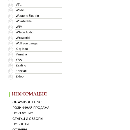
VTL
339
Wadia
340
Western Electric
341
Wharfedale
342
WiiM
343
Wilson Audio
344
Wireworld
345
Wolf von Langa
346
X-quisite
347
Yamaha
348
YBA
349
Zavfino
350
ZenSati
351
Zidoo
352
ИНФОРМАЦИЯ
ОБ АУДИОСТАТУСЕ
РОЗНИЧНАЯ ПРОДАЖА
ПОРТФОЛИО
СТАТЬИ И ОБЗОРЫ
НОВОСТИ
ОТЗЫВЫ