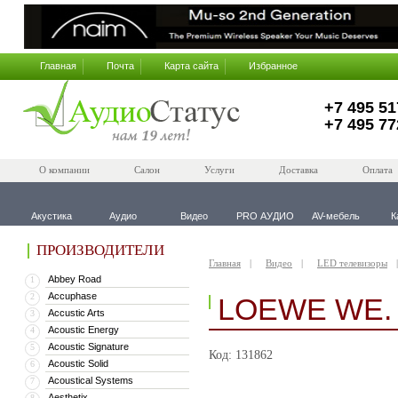
Главная
Почта
Карта сайта
Избранное
+7 495 51
+7 495 77
О компании
Салон
Услуги
Доставка
Оплата
Акустика
Аудио
Видео
PRO АУДИО
AV-мебель
К
ПРОИЗВОДИТЕЛИ
Главная
Видео
LED телевизоры
Abbey Road
1
Accuphase
2
LOEWE WE.
Accustic Arts
3
Acoustic Energy
4
Acoustic Signature
5
Код: 131862
Acoustic Solid
6
Acoustical Systems
7
Aesthetix
8