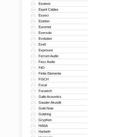
Esoteric
103
Esprit Cables
104
Esseci
105
Estelon
106
Euromet
107
Eversolo
108
Evolution
109
Exell
110
Exposure
111
Ferrum Audio
112
Fezz Audio
113
FiiO
114
Finite Elemente
115
FISCH
116
Focal
117
Furutech
118
Gallo Acoustics
119
Gauder Akustik
120
Gold Note
121
Goldring
122
Gryphon
123
HANA
124
Harbeth
125