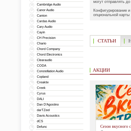
могут отправлять до
Cambridge Audio
56
Canor Audio
Конфигурирование и
57
опциональной карты
Canton
58
Cardas Audio
59
Cary Audio
60
Cayin
61
CH Precision
62
СТАТЬИ
Chario
63
Chord Company
64
Chord Electronics
65
Clearaudio
66
CODA
67
АКЦИИ
Constellation Audio
68
Copland
69
Creaktiv
70
Creek
71
Cyrus
72
DALI
73
Dan D’Agostino
74
darTZeel
75
Davis Acoustics
76
dCS
77
Сезон вкусного 
Defunc
78