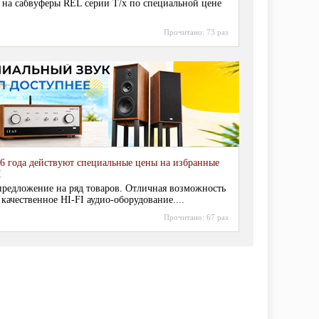
 на сабвуферы REL серии T/x по специальной цене
Прочитано:
73 раз
6 года действуют специальные цены на избранные
I
редложение на ряд товаров. Отличная возможность
 качественное HI-FI аудио-оборудование....
Прочитано:
67 раз