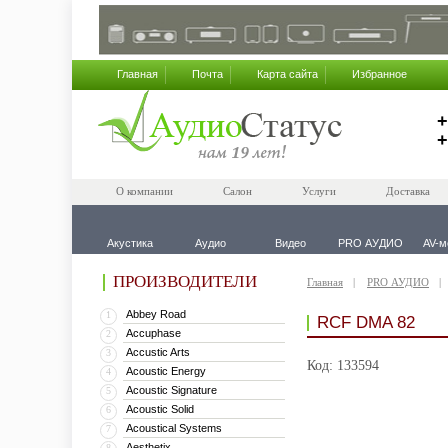
Главная
Почта
Карта сайта
Избранное
+
+
О компании
Салон
Услуги
Доставка
Акустика
Аудио
Видео
PRO АУДИО
AV-м
ПРОИЗВОДИТЕЛИ
Главная
PRO АУДИО
Abbey Road
1
RCF DMA 82
Accuphase
2
Accustic Arts
3
Код: 133594
Acoustic Energy
4
Acoustic Signature
5
Acoustic Solid
6
Acoustical Systems
7
Aesthetix
8