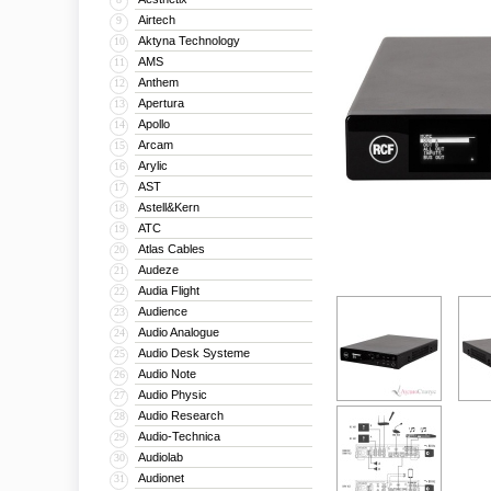
Airtech
9
Aktyna Technology
10
AMS
11
Anthem
12
Apertura
13
Apollo
14
Arcam
15
Arylic
16
AST
17
Astell&Kern
18
ATC
19
Atlas Cables
20
Audeze
21
Audia Flight
22
Audience
23
Audio Analogue
24
Audio Desk Systeme
25
Audio Note
26
Audio Physic
27
Audio Research
28
Audio-Technica
29
Audiolab
30
Audionet
31