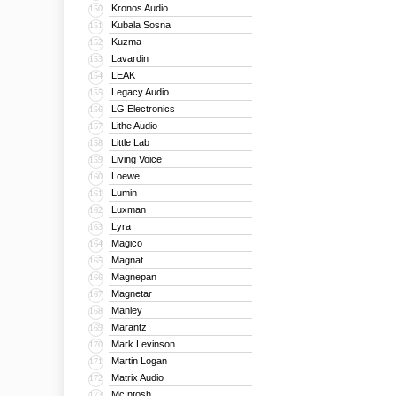
Kronos Audio
150
Kubala Sosna
151
Kuzma
152
Lavardin
153
LEAK
154
Legacy Audio
155
LG Electronics
156
Lithe Audio
157
Little Lab
158
Living Voice
159
Loewe
160
Lumin
161
Luxman
162
Lyra
163
Magico
164
Magnat
165
Magnepan
166
Magnetar
167
Manley
168
Marantz
169
Mark Levinson
170
Martin Logan
171
Matrix Audio
172
McIntosh
173