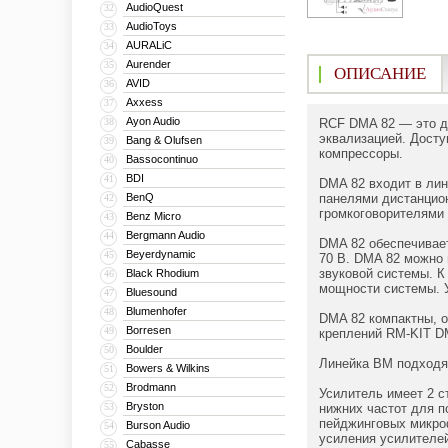
AudioQuest
32
AudioToys
33
AURALiC
34
Aurender
35
ОПИСАНИЕ
AVID
36
Axxess
37
Ayon Audio
38
RCF DMA 82 — это д
эквализацией. Досту
Bang & Olufsen
39
компрессоры.
Bassocontinuo
40
BDI
41
DMA 82 входит в ли
BenQ
панелями дистанцио
42
громкоговорителями
Benz Micro
43
Bergmann Audio
44
DMA 82 обеспечивает
Beyerdynamic
45
70 В. DMA 82 можно 
звуковой системы. 
Black Rhodium
46
мощности системы. 
Bluesound
47
Blumenhofer
48
DMA 82 компактны, о
Borresen
49
креплений RM-KIT D
Boulder
50
Линейка BM подходят
Bowers & Wilkins
51
Brodmann
52
Усилитель имеет 2 
Bryston
53
нижних частот для 
пейджинговых микро
Burson Audio
54
усиления усилителе
Cabasse
55