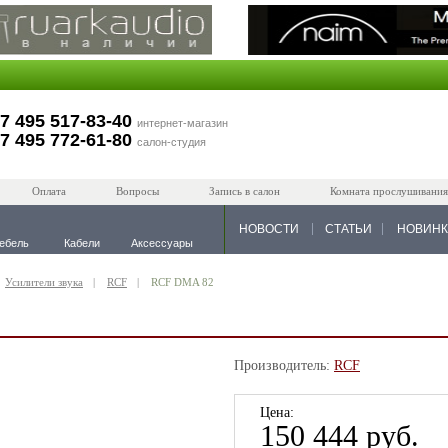
7 495 517-83-40
интернет-магазин
7 495 772-61-80
салон-студия
Оплата
Вопросы
Запись в салон
Комната прослушивания
НОВОСТИ
СТАТЬИ
НОВИН
ебель
Кабели
Аксессуары
Усилители звука
RCF
RCF DMA 82
Производитель:
RCF
Цена:
150 444 руб.