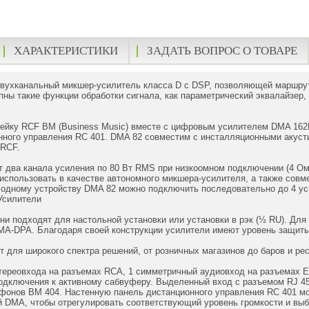
ХАРАКТЕРИСТИКИ
ЗАДАТЬ ВОПРОС О ТОВАРЕ
вухканальный микшер-усилитель класса D с DSP, позволяющей маршрут
пны такие функции обработки сигнала, как параметрический эквалайзер,
нейку RCF BM (Business Music) вместе с цифровым усилителем DMA 16
нного управления RC 401. DMA 82 совместим с инсталляционными акус
 RCF.
 два канала усиления по 80 Вт RMS при низкоомном подключении (4 Ом
использовать в качестве автономного микшера-усилителя, а также сов
К одному устройству DMA 82 можно подключить последовательно до 4 у
Усилители
ни подходят для настольной установки или установки в рэк (½ RU). Для
MA-DPA. Благодаря своей конструкции усилители имеют уровень защиты
 для широкого спектра решений, от розничных магазинов до баров и рес
стереовхода на разъемах RCA, 1 симметричный аудиовход на разъемах 
подключения к активному сабвуферу. Выделенный вход с разъемом RJ 4
фонов BM 404. Настенную панель дистанционного управления RC 401 м
й DMA, чтобы отрегулировать соответствующий уровень громкости и в