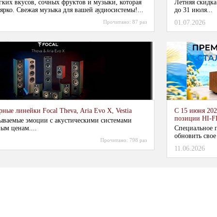
гких вкусов, сочных фруктов и музыки, которая
Летняя скидка
ярко. Свежая музыка для вашей аудиосистемы!...
до 31 июля...
Прочитано:
87 раз
01.07.2026
ные линейки Focal Theva, Aria Evo X, Vestia
С 15 июня 202
позиции HI-F
ываемые эмоции с акустическими системами
ым ценам....
Специальное п
обновить свое
Прочитано:
798 раз
11.06.2026