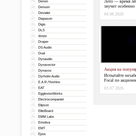
Лето — время лё
Denon
79
звучит особенно 
Densen
80
Devialet
81
04.08.2026
Diapason
82
Digis
83
DLS
84
dorpo
85
Draper
86
DS Audio
87
Dual
88
Dynaudio
89
Dynavector
90
Акция на популяр
Dynavox
91
Испытайте незаб
Dyrholm Audio
92
Focal по акционн
E.A.R./Yoshino
93
EAT
01.07.2026
94
EgglestonWorks
95
Electrocompaniet
96
Elipson
97
EliteBoard
98
EMM Labs
99
Emotiva
100
EMT
101
Epos
102