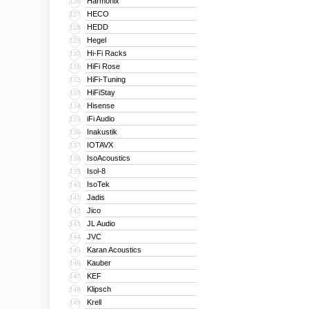
Harmonix
126
HECO
127
HEDD
128
Hegel
129
Hi-Fi Racks
130
HiFi Rose
131
HiFi-Tuning
132
HiFiStay
133
Hisense
134
iFi Audio
135
Inakustik
136
IOTAVX
137
IsoAcoustics
138
Isol-8
139
IsoTek
140
Jadis
141
Jico
142
JL Audio
143
JVC
144
Karan Acoustics
145
Kauber
146
KEF
147
Klipsch
148
Krell
149