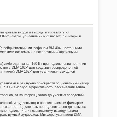
изировать входы и выходы и управлять их
 FIR-фильтры, усиление низких частот, лимитеры и
2P, пейджинговым микрофоном BM 404, настенными
тическими системами и потолочными/корпусными
а) либо один канал 160 Вт при подключении по линии
местно с DMA 162P для создания распределенной
силителей DMA 162P для увеличения выходной
 установки в рэк нужно приобрести опциональный набор
 IP 30 и высокую эффективность рассеивания тепла.
торанов, от конференц-залов до учебных заведений.
Euroblock и аудиовыход с переключаемым фильтром
5 позволяет подключать последовательно до четырех
ожно подключить к независимому выходу канала
ыбрать нужный аудиовход. Микшеры-усилители DMA