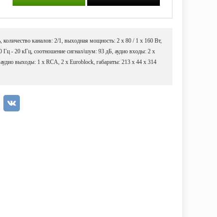
оличество каналов: 2/1, выходная мощность: 2 х 80 / 1 х 160 Вт,
0 Гц - 20 кГц, соотношение сигнал/шум: 93 дБ, аудио входы: 2 х
, аудио выходы: 1 х RCA, 2 х Euroblock, габариты: 213 х 44 х 314