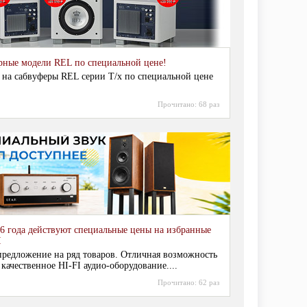
рные модели REL по специальной цене!
 на сабвуферы REL серии T/x по специальной цене
Прочитано:
68 раз
6 года действуют специальные цены на избранные
I
редложение на ряд товаров. Отличная возможность
 качественное HI-FI аудио-оборудование....
Прочитано:
62 раз