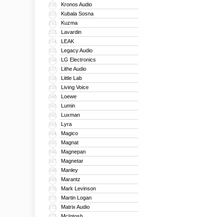
Kronos Audio
150
Kubala Sosna
151
Kuzma
152
Lavardin
153
LEAK
154
Legacy Audio
155
LG Electronics
156
Lithe Audio
157
Little Lab
158
Living Voice
159
Loewe
160
Lumin
161
Luxman
162
Lyra
163
Magico
164
Magnat
165
Magnepan
166
Magnetar
167
Manley
168
Marantz
169
Mark Levinson
170
Martin Logan
171
Matrix Audio
172
McIntosh
173