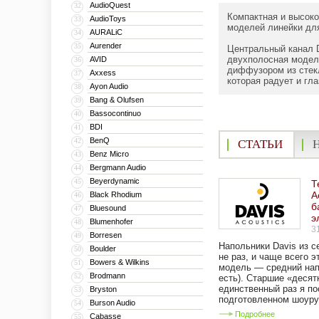
AudioQuest
32
Компактная и высоко
AudioToys
33
моделей линейки для
AURALiC
34
Aurender
35
Центральный канал D
двухполосная модел
AVID
36
диффузором из стекл
Axxess
37
которая радует и глаз
Ayon Audio
38
Bang & Olufsen
39
Bassocontinuo
40
BDI
41
BenQ
42
СТАТЬИ
Benz Micro
43
Bergmann Audio
44
Beyerdynamic
45
Т
A
Black Rhodium
46
б
Bluesound
47
э
Blumenhofer
48
3
Borresen
49
Напольники Davis из с
Boulder
50
не раз, и чаще всего 
Bowers & Wilkins
51
модель — средний напо
Brodmann
52
есть). Старшие «десят
единственный раз я п
Bryston
53
подготовленном шоурум
Burson Audio
54
Подробнее
Cabasse
55