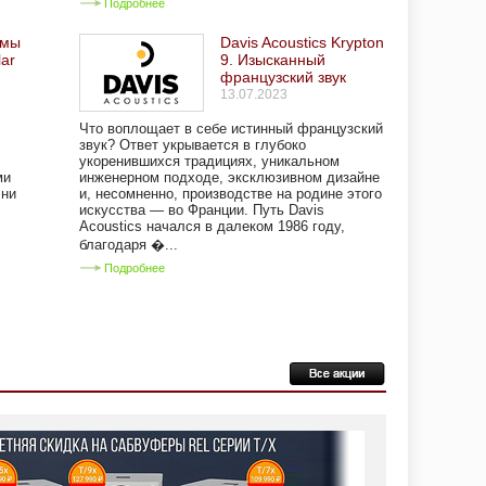
Подробнее
емы
Davis Acoustics Krypton
lar
9. Изысканный
французский звук
13.07.2023
Что воплощает в себе истинный французский
звук? Ответ укрывается в глубоко
укоренившихся традициях, уникальном
ми
инженерном подходе, эксклюзивном дизайне
 ни
и, несомненно, производстве на родине этого
искусства — во Франции. Путь Davis
Acoustics начался в далеком 1986 году,
благодаря �...
Подробнее