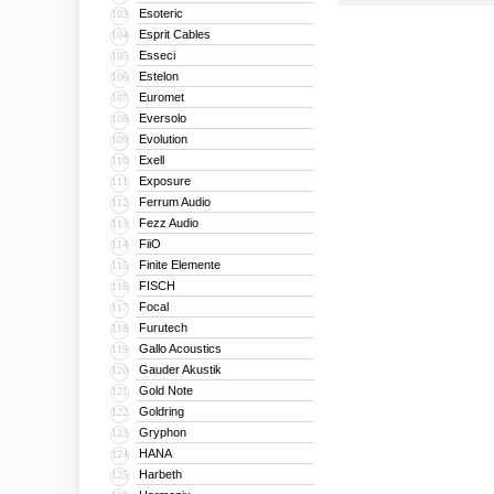
Esoteric
103
Esprit Cables
104
Esseci
105
Estelon
106
Euromet
107
Eversolo
108
Evolution
109
Exell
110
Exposure
111
Ferrum Audio
112
Fezz Audio
113
FiiO
114
Finite Elemente
115
FISCH
116
Focal
117
Furutech
118
Gallo Acoustics
119
Gauder Akustik
120
Gold Note
121
Goldring
122
Gryphon
123
HANA
124
Harbeth
125