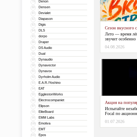
Denon
79
Densen
80
Devialet
81
Diapason
82
Digis
83
Сезон вкусного 
DLS
84
Лето — время лё
dorpo
85
звучит особенно 
Draper
86
04.08.2026
DS Audio
87
Dual
88
Dynaudio
89
Dynavector
90
Dynavox
91
Dyrholm Audio
92
E.A.R./Yoshino
93
EAT
94
EgglestonWorks
95
Electrocompaniet
96
Акция на популяр
Elipson
97
Испытайте незаб
EliteBoard
98
Focal по акционн
EMM Labs
99
01.07.2026
Emotiva
100
EMT
101
Epos
102