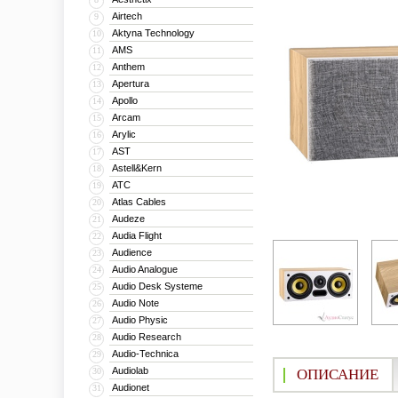
Airtech
9
Aktyna Technology
10
AMS
11
Anthem
12
Apertura
13
Apollo
14
Arcam
15
Arylic
16
AST
17
Astell&Kern
18
ATC
19
Atlas Cables
20
Audeze
21
Audia Flight
22
Audience
23
Audio Analogue
24
Audio Desk Systeme
25
Audio Note
26
Audio Physic
27
Audio Research
28
Audio-Technica
29
Audiolab
30
ОПИСАНИЕ
Audionet
31