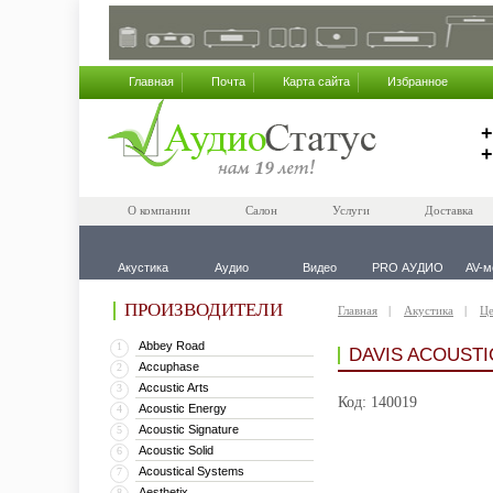
Главная
Почта
Карта сайта
Избранное
+
+
О компании
Салон
Услуги
Доставка
Акустика
Аудио
Видео
PRO АУДИО
AV-м
ПРОИЗВОДИТЕЛИ
Главная
Акустика
Це
Abbey Road
1
DAVIS ACOUSTI
Accuphase
2
Accustic Arts
3
Код: 140019
Acoustic Energy
4
Acoustic Signature
5
Acoustic Solid
6
Acoustical Systems
7
Aesthetix
8