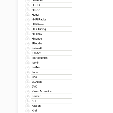
Harmonix
126
HECO
127
HEDD
128
Hegel
129
Hi-Fi Racks
130
HiFi Rose
131
HiFi-Tuning
132
HiFiStay
133
Hisense
134
iFi Audio
135
Inakustik
136
IOTAVX
137
IsoAcoustics
138
Isol-8
139
IsoTek
140
Jadis
141
Jico
142
JL Audio
143
JVC
144
Karan Acoustics
145
Kauber
146
KEF
147
Klipsch
148
Krell
149