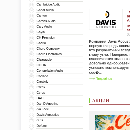
Cambridge Audio
56
Canor Audio
57
Т
Canton
а
58
A
Cardas Audio
59
п
Cary Audio
60
з
Cayin
61
0
CH Precision
62
Компания Davis Acoust
Chario
63
первую очередь своим
Chord Company
64
что разработчики всег
Chord Electronics
главу угла. Наверное,
65
классических колонок
Clearaudio
66
довольно однообразен
CODA
67
успешно компенсирует
Constellation Audio
68
соо�...
Copland
69
Подробнее
Creaktiv
70
Creek
71
Cyrus
72
DALI
73
АКЦИИ
Dan D’Agostino
74
darTZeel
75
Davis Acoustics
76
dCS
77
Defunc
78