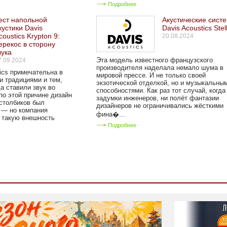
Подробнее
ест напольной
Акустические сист
кустики Davis
Davis Acoustics Stel
coustics Krypton 9:
20.08.2024
ерекос в сторону
вука
Эта модель известного французского
7.09.2024
производителя наделала немало шума в
ics примечательна в
мировой прессе. И не только своей
и традициями и тем,
экзотической отделкой, но и музыкальны
да ставили звук во
способностями. Как раз тот случай, когда
 по этой причине дизайн
задумки инженеров, ни полёт фантазии
-столбиков был
дизайнеров не ограничивались жёсткими
 — но компания
фина�...
 такую внешность
Подробнее