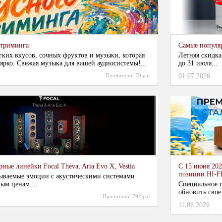
стриминга
Самые популя
гких вкусов, сочных фруктов и музыки, которая
Летняя скидка
ярко. Свежая музыка для вашей аудиосистемы!...
до 31 июля...
Прочитано:
79 раз
01.07.2026
ные линейки Focal Theva, Aria Evo X, Vestia
С 15 июня 202
позиции HI-F
ываемые эмоции с акустическими системами
ым ценам....
Специальное п
обновить свое
Прочитано:
792 раз
11.06.2026