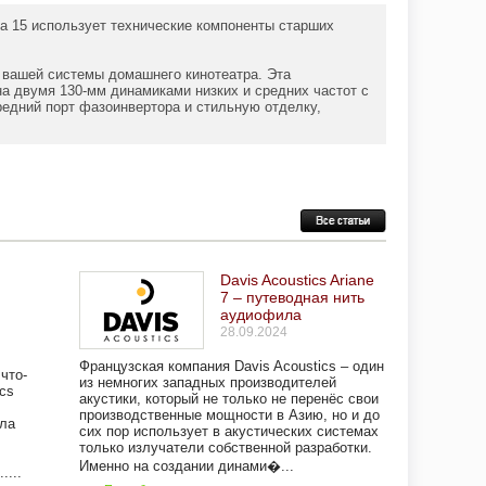
ia 15 использует технические компоненты старших
е вашей системы домашнего кинотеатра. Эта
а двумя 130-мм динамиками низких и средних частот с
редний порт фазоинвертора и стильную отделку,
Davis Acoustics Ariane
7 – путеводная нить
аудиофила
28.09.2024
Французская компания Davis Acoustics – один
что-
из немногих западных производителей
cs
акустики, который не только не перенёс свои
производственные мощности в Азию, но и до
ла
сих пор использует в акустических системах
только излучатели собственной разработки.
Именно на создании динами�...
....