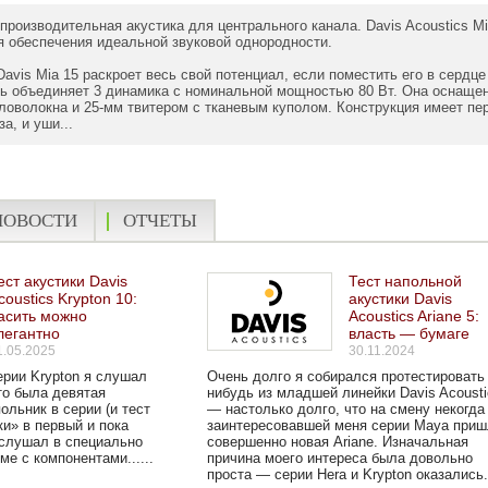
производительная акустика для центрального канала. Davis Acoustics M
 обеспечения идеальной звуковой однородности.
avis Mia 15 раскроет весь свой потенциал, если поместить его в сердц
ь объединяет 3 динамика с номинальной мощностью 80 Вт. Она оснащен
оволокна и 25-мм твитером с тканевым куполом. Конструкция имеет пе
а, и уши...
НОВОСТИ
ОТЧЕТЫ
ест акустики Davis
Тест напольной
coustics Krypton 10:
акустики Davis
асить можно
Acoustics Ariane 5:
легантно
власть — бумаге
1.05.2025
30.11.2024
ерии Krypton я слушал
Очень долго я собирался протестировать 
это была девятая
нибудь из младшей линейки Davis Acousti
льник в серии (и тест
— настолько долго, что на смену некогда
ки» в первый и пока
заинтересовавшей меня серии Maya приш
ослушал в специально
совершенно новая Ariane. Изначальная
е с компонентами......
причина моего интереса была довольно
проста — серии Hera и Krypton оказались..