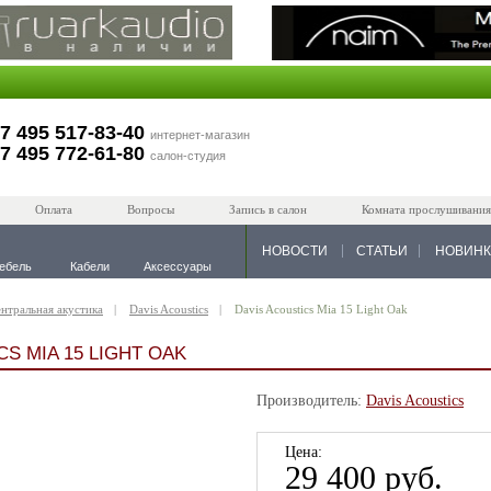
7 495 517-83-40
интернет-магазин
7 495 772-61-80
салон-студия
Оплата
Вопросы
Запись в салон
Комната прослушивания
НОВОСТИ
СТАТЬИ
НОВИН
ебель
Кабели
Аксессуары
нтральная акустика
Davis Acoustics
Davis Acoustics Mia 15 Light Oak
CS MIA 15 LIGHT OAK
Производитель:
Davis Acoustics
Цена:
29 400 руб.