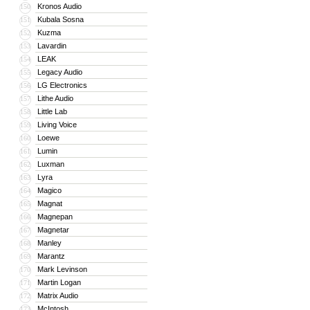
Kronos Audio
150
Kubala Sosna
151
Kuzma
152
Lavardin
153
LEAK
154
Legacy Audio
155
LG Electronics
156
Lithe Audio
157
Little Lab
158
Living Voice
159
Loewe
160
Lumin
161
Luxman
162
Lyra
163
Magico
164
Magnat
165
Magnepan
166
Magnetar
167
Manley
168
Marantz
169
Mark Levinson
170
Martin Logan
171
Matrix Audio
172
McIntosh
173