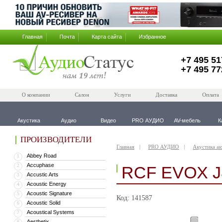
Главная
Почта
Карта сайта
Избранное
+7 495 51
+7 495 77
О компании
Салон
Услуги
Доставка
Оплата
Акустика
Аудио
Видео
PRO АУДИО
AV-мебель
К
ПРОИЗВОДИТЕЛИ
Главная
PRO АУДИО
Акустика ак
Abbey Road
1
Accuphase
2
RCF EVOX J
Accustic Arts
3
Acoustic Energy
4
Acoustic Signature
5
Код: 141587
Acoustic Solid
6
Acoustical Systems
7
Aesthetix
8