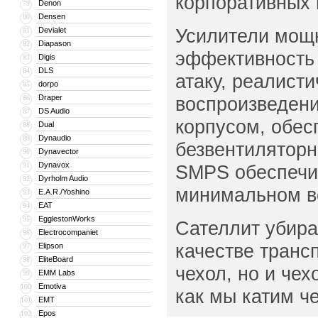
корпоративных 
Denon
79
Densen
80
Усилители мощ
Devialet
81
Diapason
82
эффективность
Digis
83
DLS
84
атаку, реалист
dorpo
85
Draper
воспроизведен
86
DS Audio
87
корпусом, обе
Dual
88
Dynaudio
89
безвентиляторн
Dynavector
90
Dynavox
91
SMPS обеспечи
Dyrholm Audio
92
минимальном ве
E.A.R./Yoshino
93
EAT
94
EgglestonWorks
95
Сателлит убира
Electrocompaniet
96
качестве транс
Elipson
97
EliteBoard
98
чехол, но и че
EMM Labs
99
Emotiva
100
как мы катим че
EMT
101
Epos
102