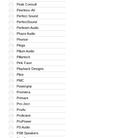
Peak Consult
221
Peerless-AV
222
Perfect Sound
223
PerfectSound
224
Perlisten Audio
225
Phaze Audio
226
Phonon
227
Piega
228
Pilium Audio
229
Pillartech
230
Pink Faun
231
Playback Designs
232
Plixir
233
PMC
234
Powergrip
235
Premiera
236
Primare
237
Pro-Ject
238
ProAc
239
Proficient
240
ProPower
241
PS Audio
242
PSB Speakers
243