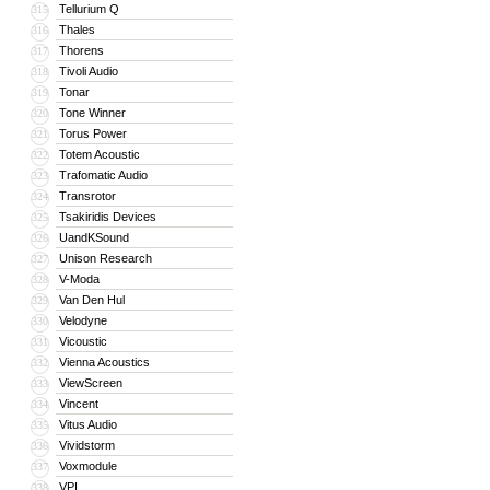
Tellurium Q
315
Thales
316
Thorens
317
Tivoli Audio
318
Tonar
319
Tone Winner
320
Torus Power
321
Totem Acoustic
322
Trafomatic Audio
323
Transrotor
324
Tsakiridis Devices
325
UandKSound
326
Unison Research
327
V-Moda
328
Van Den Hul
329
Velodyne
330
Vicoustic
331
Vienna Acoustics
332
ViewScreen
333
Vincent
334
Vitus Audio
335
Vividstorm
336
Voxmodule
337
VPI
338