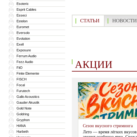
Esoteric
103
Esprit Cables
104
Esseci
105
СТАТЬИ
НОВОСТИ
Estelon
106
Euromet
107
Eversolo
108
Evolution
109
Exell
110
Exposure
111
Ferrum Audio
112
АКЦИИ
Fezz Audio
113
FiiO
114
Finite Elemente
115
FISCH
116
Focal
117
Furutech
118
Gallo Acoustics
119
Gauder Akustik
120
Gold Note
121
Goldring
122
Gryphon
123
Сезон вкусного стриминга
HANA
124
Harbeth
Лето — время лёгких вкусов
125
звучит особенно ярко. Свежа