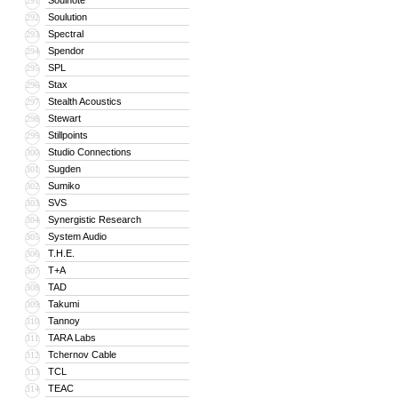
Soulnote
291
Soulution
292
Spectral
293
Spendor
294
SPL
295
Stax
296
Stealth Acoustics
297
Stewart
298
Stillpoints
299
Studio Connections
300
Sugden
301
Sumiko
302
SVS
303
Synergistic Research
304
System Audio
305
T.H.E.
306
T+A
307
TAD
308
Takumi
309
Tannoy
310
TARA Labs
311
Tchernov Cable
312
TCL
313
TEAC
314