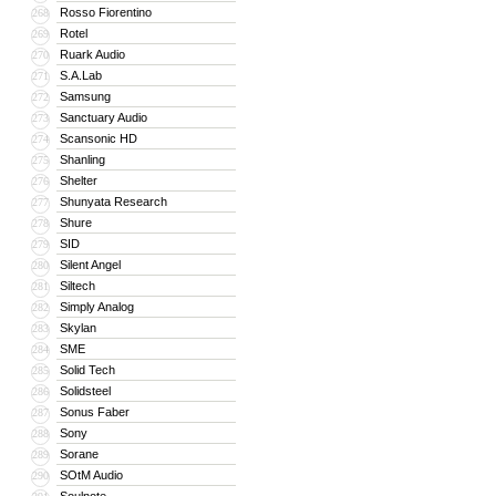
Rosso Fiorentino
268
Rotel
269
Ruark Audio
270
S.A.Lab
271
Samsung
272
Sanctuary Audio
273
Scansonic HD
274
Shanling
275
Shelter
276
Shunyata Research
277
Shure
278
SID
279
Silent Angel
280
Siltech
281
Simply Analog
282
Skylan
283
SME
284
Solid Tech
285
Solidsteel
286
Sonus Faber
287
Sony
288
Sorane
289
SOtM Audio
290