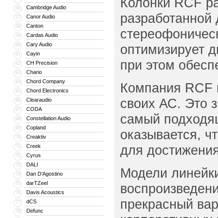
Колонки RCF р
Cambridge Audio
56
разработанной 
Canor Audio
57
Canton
58
стереофоничес
Cardas Audio
59
Cary Audio
60
оптимизирует д
Cayin
61
при этом обесп
CH Precision
62
Chario
63
Chord Company
64
Компания RCF и
Chord Electronics
65
своих АС. Это 
Clearaudio
66
CODA
67
самый подходящ
Constellation Audio
68
Copland
69
оказывается, ч
Creaktiv
70
для достижения
Creek
71
Cyrus
72
DALI
73
Модели линейк
Dan D’Agostino
74
darTZeel
75
воспроизведени
Davis Acoustics
76
прекрасный вар
dCS
77
Defunc
78