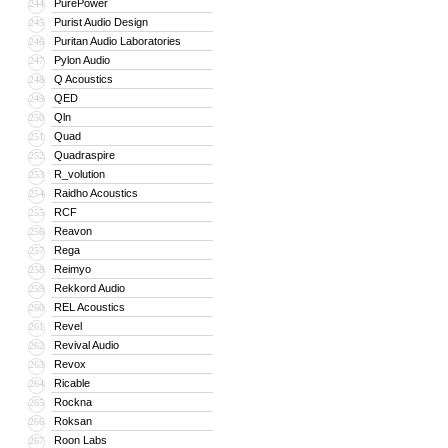
PurePower
244
Purist Audio Design
245
Puritan Audio Laboratories
246
Pylon Audio
247
Q Acoustics
248
QED
249
Qln
250
Quad
251
Quadraspire
252
R_volution
253
Raidho Acoustics
254
RCF
255
Reavon
256
Rega
257
Reimyo
258
Rekkord Audio
259
REL Acoustics
260
Revel
261
Revival Audio
262
Revox
263
Ricable
264
Rockna
265
Roksan
266
Roon Labs
267