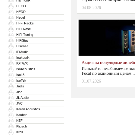
Harmonix
126
HECO
127
04.08.2026
HEDD
128
Hegel
129
Hi-Fi Racks
130
HiFi Rose
131
HiFi-Tuning
132
HiFiStay
133
Hisense
134
iFi Audio
135
Inakustik
136
Акция на популярные линейки
IOTAVX
137
Испытайте незабываемые эм
IsoAcoustics
138
Focal по акционным ценам...
Isol-8
139
IsoTek
140
01.07.2026
Jadis
141
Jico
142
JL Audio
143
JVC
144
Karan Acoustics
145
Kauber
146
KEF
147
Klipsch
148
Krell
149