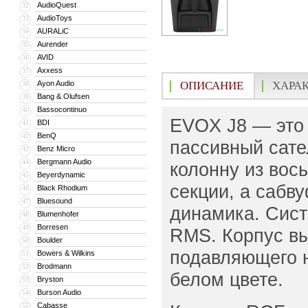
AudioQuest
32
AudioToys
33
AURALiC
34
Aurender
35
AVID
36
Axxess
37
Ayon Audio
ОПИСАНИЕ
ХАРА
38
Bang & Olufsen
39
Bassocontinuo
40
EVOX J8 — это 
BDI
41
BenQ
42
пассивный сате
Benz Micro
43
Bergmann Audio
44
колонну из вос
Beyerdynamic
45
секции, а сабв
Black Rhodium
46
Bluesound
47
динамика. Сис
Blumenhofer
48
Borresen
49
RMS. Корпус вы
Boulder
50
подавляющего н
Bowers & Wilkins
51
Brodmann
52
белом цвете.
Bryston
53
Burson Audio
54
Cabasse
55