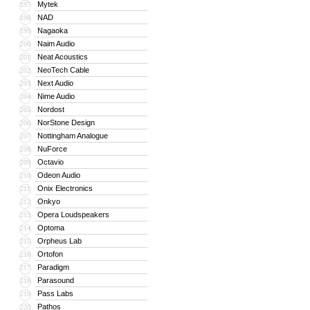
Mytek
197
NAD
198
Nagaoka
199
Naim Audio
200
Neat Acoustics
201
NeoTech Cable
202
Next Audio
203
Nime Audio
204
Nordost
205
NorStone Design
206
Nottingham Analogue
207
NuForce
208
Octavio
209
Odeon Audio
210
Onix Electronics
211
Onkyo
212
Opera Loudspeakers
213
Optoma
214
Orpheus Lab
215
Ortofon
216
Paradigm
217
Parasound
218
Pass Labs
219
Pathos
220