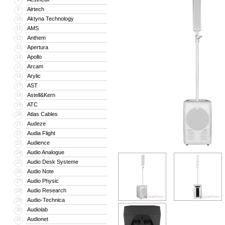
Airtech
9
Aktyna Technology
10
AMS
11
Anthem
12
Apertura
13
Apollo
14
Arcam
15
Arylic
16
AST
17
Astell&Kern
18
ATC
19
Atlas Cables
20
Audeze
21
Audia Flight
22
Audience
23
Audio Analogue
24
Audio Desk Systeme
25
Audio Note
26
Audio Physic
27
Audio Research
28
Audio-Technica
29
Audiolab
30
Audionet
31