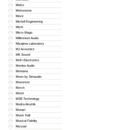
Melco
174
Metronome
175
Meze
176
Michell Engineering
177
Michi
178
Micro Magic
179
Millennium Audio
180
Miyajima Laboratory
181
MJ Acoustics
182
MK Sound
183
MoFi Electronics
184
Monitor Audio
185
Montana
186
Moon by Simaudio
187
Moonriver
188
Morch
189
Morel
190
MSB Technology
191
Mudra Akustik
192
Munari
193
Music Hall
194
Musical Fidelity
195
Myryad
196