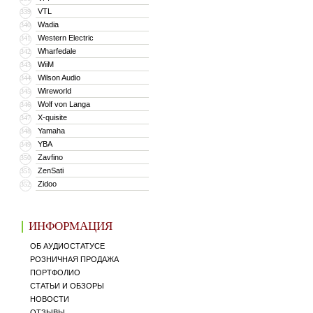
VTL
339
Wadia
340
Western Electric
341
Wharfedale
342
WiiM
343
Wilson Audio
344
Wireworld
345
Wolf von Langa
346
X-quisite
347
Yamaha
348
YBA
349
Zavfino
350
ZenSati
351
Zidoo
352
ИНФОРМАЦИЯ
ОБ АУДИОСТАТУСЕ
РОЗНИЧНАЯ ПРОДАЖА
ПОРТФОЛИО
СТАТЬИ И ОБЗОРЫ
НОВОСТИ
ОТЗЫВЫ