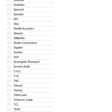
Soulnote
291
Soulution
292
Spectral
293
Spendor
294
SPL
295
Stax
296
Stealth Acoustics
297
Stewart
298
Stillpoints
299
Studio Connections
300
Sugden
301
Sumiko
302
SVS
303
Synergistic Research
304
System Audio
305
T.H.E.
306
T+A
307
TAD
308
Takumi
309
Tannoy
310
TARA Labs
311
Tchernov Cable
312
TCL
313
TEAC
314