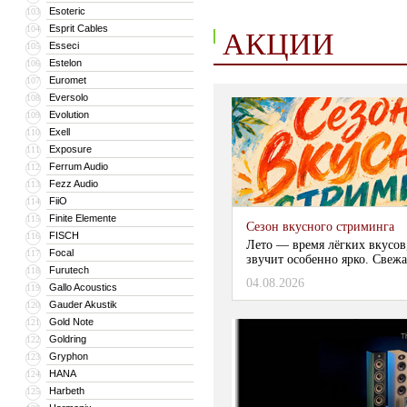
Esoteric
103
Esprit Cables
104
АКЦИИ
Esseci
105
Estelon
106
Euromet
107
Eversolo
108
Evolution
109
Exell
110
Exposure
111
Ferrum Audio
112
Fezz Audio
113
FiiO
114
Finite Elemente
115
Сезон вкусного стриминга
FISCH
116
Лето — время лёгких вкусов
Focal
117
звучит особенно ярко. Свежа
Furutech
118
04.08.2026
Gallo Acoustics
119
Gauder Akustik
120
Gold Note
121
Goldring
122
Gryphon
123
HANA
124
Harbeth
125