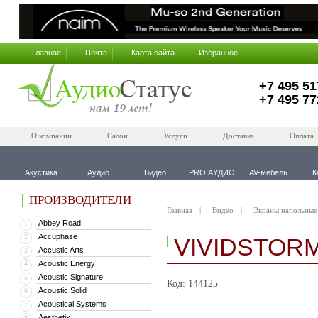
Главная
Почта
Карта сайта
Избранное
+7 495 51
+7 495 77
О компании
Салон
Услуги
Доставка
Оплата
Акустика
Аудио
Видео
PRO АУДИО
AV-мебель
К
ПРОИЗВОДИТЕЛИ
Главная
Видео
Экраны напольные
Abbey Road
1
Accuphase
2
VIVIDSTORM
Accustic Arts
3
Acoustic Energy
4
Acoustic Signature
5
Код: 144125
Acoustic Solid
6
Acoustical Systems
7
Aesthetix
8