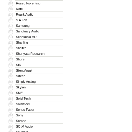
Rosso Fiorentino
268
Rotel
269
Ruark Audio
270
S.A.Lab
271
Samsung
272
Sanctuary Audio
273
Scansonic HD
274
Shanling
275
Shelter
276
Shunyata Research
277
Shure
278
SID
279
Silent Angel
280
Siltech
281
Simply Analog
282
Skylan
283
SME
284
Solid Tech
285
Solidsteel
286
Sonus Faber
287
Sony
288
Sorane
289
SOtM Audio
290