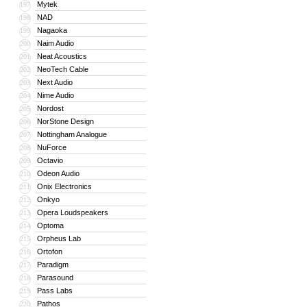
Mytek
197
NAD
198
Nagaoka
199
Naim Audio
200
Neat Acoustics
201
NeoTech Cable
202
Next Audio
203
Nime Audio
204
Nordost
205
NorStone Design
206
Nottingham Analogue
207
NuForce
208
Octavio
209
Odeon Audio
210
Onix Electronics
211
Onkyo
212
Opera Loudspeakers
213
Optoma
214
Orpheus Lab
215
Ortofon
216
Paradigm
217
Parasound
218
Pass Labs
219
Pathos
220