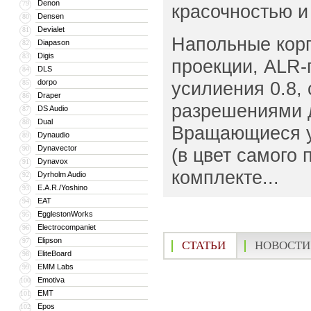
Denon
79
красочностью и
Densen
80
Devialet
81
Напольные кор
Diapason
82
Digis
83
проекции, ALR
DLS
84
dorpo
усилиения 0.8,
85
Draper
86
разрешениями д
DS Audio
87
Dual
88
Вращающиеся у
Dynaudio
89
Dynavector
90
(в цвет самого 
Dynavox
91
комплекте...
Dyrholm Audio
92
E.A.R./Yoshino
93
EAT
94
EgglestonWorks
95
Electrocompaniet
96
Elipson
97
СТАТЬИ
НОВОСТИ
EliteBoard
98
EMM Labs
99
Emotiva
100
EMT
101
Epos
102