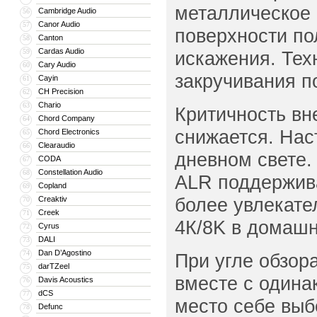
металлическое 
Cambridge Audio
56
Canor Audio
57
поверхности по
Canton
58
Cardas Audio
59
искажения. Тех
Cary Audio
60
закручивания п
Cayin
61
CH Precision
62
Chario
63
Критичность вн
Chord Company
64
снижается. Нас
Chord Electronics
65
Clearaudio
66
дневном свете.
CODA
67
Constellation Audio
68
ALR поддержив
Copland
69
более увлекате
Creaktiv
70
Creek
71
4К/8K в домашн
Cyrus
72
DALI
73
Dan D’Agostino
74
При угле обзор
darTZeel
75
вместе с одинак
Davis Acoustics
76
dCS
77
место себе выб
Defunc
78