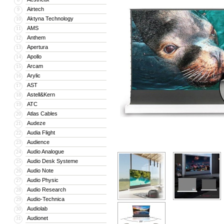
Airtech
9
Aktyna Technology
10
AMS
11
Anthem
12
Apertura
13
Apollo
14
Arcam
15
Arylic
16
AST
17
Astell&Kern
18
ATC
19
Atlas Cables
20
Audeze
21
Audia Flight
22
Audience
23
Audio Analogue
24
Audio Desk Systeme
25
Audio Note
26
Audio Physic
27
Audio Research
28
Audio-Technica
29
Audiolab
30
Audionet
31