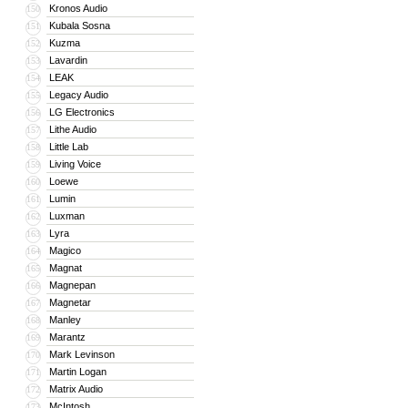
Kronos Audio
150
Kubala Sosna
151
Kuzma
152
Lavardin
153
LEAK
154
Legacy Audio
155
LG Electronics
156
Lithe Audio
157
Little Lab
158
Living Voice
159
Loewe
160
Lumin
161
Luxman
162
Lyra
163
Magico
164
Magnat
165
Magnepan
166
Magnetar
167
Manley
168
Marantz
169
Mark Levinson
170
Martin Logan
171
Matrix Audio
172
McIntosh
173