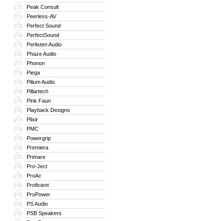
Peak Consult
221
Peerless-AV
222
Perfect Sound
223
PerfectSound
224
Perlisten Audio
225
Phaze Audio
226
Phonon
227
Piega
228
Pilium Audio
229
Pillartech
230
Pink Faun
231
Playback Designs
232
Plixir
233
PMC
234
Powergrip
235
Premiera
236
Primare
237
Pro-Ject
238
ProAc
239
Proficient
240
ProPower
241
PS Audio
242
PSB Speakers
243