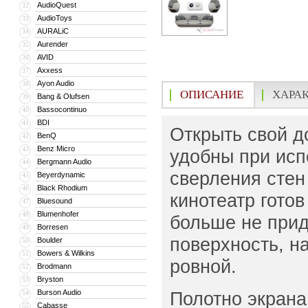
AudioQuest
32
AudioToys
33
AURALiC
34
Aurender
35
AVID
36
Axxess
37
Ayon Audio
38
ОПИСАНИЕ
ХАРА
Bang & Olufsen
39
Bassocontinuo
40
BDI
41
Открыть свой д
BenQ
42
Benz Micro
43
удобны при исп
Bergmann Audio
44
сверления сте
Beyerdynamic
45
Black Rhodium
46
кинотеатр гото
Bluesound
47
Blumenhofer
48
больше не прид
Borresen
49
поверхность, н
Boulder
50
Bowers & Wilkins
51
ровной.
Brodmann
52
Bryston
53
Burson Audio
Полотно экрана
54
Cabasse
55