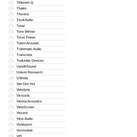
Tellurium Q
315
Thales
316
Thorens
317
Tivoli Audio
318
Tonar
319
Tone Winner
320
Torus Power
321
Totem Acoustic
322
Trafomatic Audio
323
Transrotor
324
Tsakiridis Devices
325
UandKSound
326
Unison Research
327
V-Moda
328
Van Den Hul
329
Velodyne
330
Vicoustic
331
Vienna Acoustics
332
ViewScreen
333
Vincent
334
Vitus Audio
335
Vividstorm
336
Voxmodule
337
VPI
338