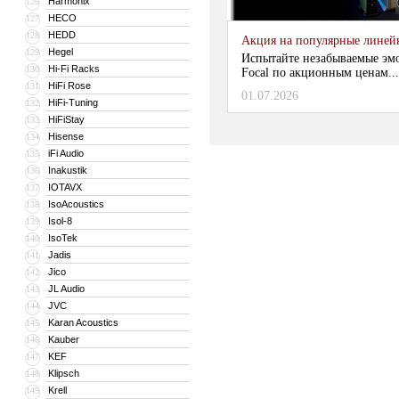
Harmonix
126
HECO
127
HEDD
128
Акция на популярные линейки
Hegel
129
Испытайте незабываемые эм
Hi-Fi Racks
130
Focal по акционным ценам...
HiFi Rose
131
01.07.2026
HiFi-Tuning
132
HiFiStay
133
Hisense
134
iFi Audio
135
Inakustik
136
IOTAVX
137
IsoAcoustics
138
Isol-8
139
IsoTek
140
Jadis
141
Jico
142
JL Audio
143
JVC
144
Karan Acoustics
145
Kauber
146
KEF
147
Klipsch
148
Krell
149