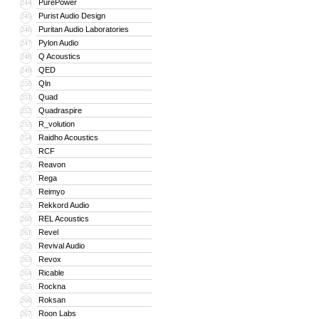
PurePower
244
Purist Audio Design
245
Puritan Audio Laboratories
246
Pylon Audio
247
Q Acoustics
248
QED
249
Qln
250
Quad
251
Quadraspire
252
R_volution
253
Raidho Acoustics
254
RCF
255
Reavon
256
Rega
257
Reimyo
258
Rekkord Audio
259
REL Acoustics
260
Revel
261
Revival Audio
262
Revox
263
Ricable
264
Rockna
265
Roksan
266
Roon Labs
267