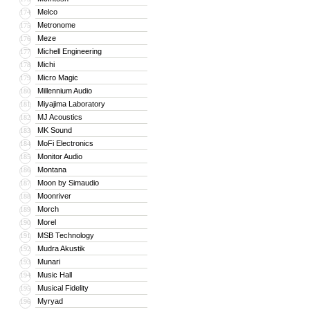
Melco
174
Metronome
175
Meze
176
Michell Engineering
177
Michi
178
Micro Magic
179
Millennium Audio
180
Miyajima Laboratory
181
MJ Acoustics
182
MK Sound
183
MoFi Electronics
184
Monitor Audio
185
Montana
186
Moon by Simaudio
187
Moonriver
188
Morch
189
Morel
190
MSB Technology
191
Mudra Akustik
192
Munari
193
Music Hall
194
Musical Fidelity
195
Myryad
196