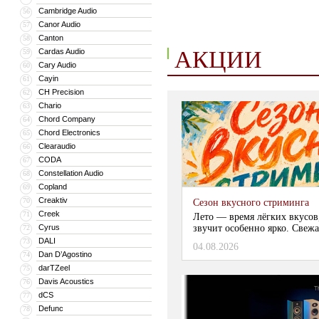
Cambridge Audio
56
Canor Audio
57
Canton
58
АКЦИИ
Cardas Audio
59
Cary Audio
60
Cayin
61
CH Precision
62
Chario
63
Chord Company
64
Chord Electronics
65
Clearaudio
66
CODA
67
Constellation Audio
68
Copland
69
Creaktiv
70
Сезон вкусного стриминга
Creek
71
Лето — время лёгких вкусов
Cyrus
звучит особенно ярко. Свежа
72
DALI
73
04.08.2026
Dan D’Agostino
74
darTZeel
75
Davis Acoustics
76
dCS
77
Defunc
78