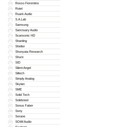
Rosso Fiorentino
268
Rotel
269
Ruark Audio
270
S.A.Lab
271
Samsung
272
Sanctuary Audio
273
Scansonic HD
274
Shanling
275
Shelter
276
Shunyata Research
277
Shure
278
SID
279
Silent Angel
280
Siltech
281
Simply Analog
282
Skylan
283
SME
284
Solid Tech
285
Solidsteel
286
Sonus Faber
287
Sony
288
Sorane
289
SOtM Audio
290