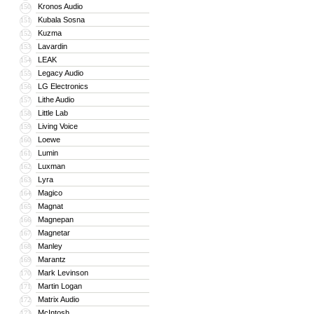
Kronos Audio
150
Kubala Sosna
151
Kuzma
152
Lavardin
153
LEAK
154
Legacy Audio
155
LG Electronics
156
Lithe Audio
157
Little Lab
158
Living Voice
159
Loewe
160
Lumin
161
Luxman
162
Lyra
163
Magico
164
Magnat
165
Magnepan
166
Magnetar
167
Manley
168
Marantz
169
Mark Levinson
170
Martin Logan
171
Matrix Audio
172
McIntosh
173