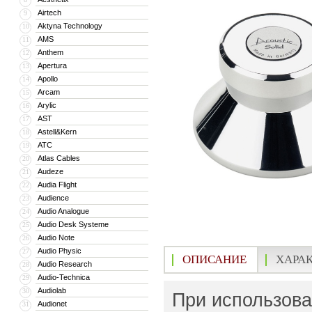
Airtech
9
Aktyna Technology
10
AMS
11
Anthem
12
Apertura
13
Apollo
14
Arcam
15
Arylic
16
AST
17
Astell&Kern
18
ATC
19
Atlas Cables
20
Audeze
21
Audia Flight
22
Audience
23
Audio Analogue
24
Audio Desk Systeme
25
Audio Note
26
Audio Physic
27
ОПИСАНИЕ
ХАРА
Audio Research
28
Audio-Technica
29
Audiolab
30
При использова
Audionet
31