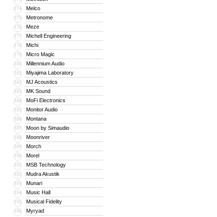
Melco
174
Metronome
175
Meze
176
Michell Engineering
177
Michi
178
Micro Magic
179
Millennium Audio
180
Miyajima Laboratory
181
MJ Acoustics
182
MK Sound
183
MoFi Electronics
184
Monitor Audio
185
Montana
186
Moon by Simaudio
187
Moonriver
188
Morch
189
Morel
190
MSB Technology
191
Mudra Akustik
192
Munari
193
Music Hall
194
Musical Fidelity
195
Myryad
196