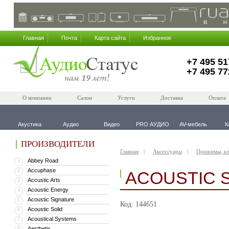
Главная
Почта
Карта сайта
Избранное
+7 495 51
+7 495 77
О компании
Салон
Услуги
Доставка
Оплата
Акустика
Аудио
Видео
PRO АУДИО
AV-мебель
К
ПРОИЗВОДИТЕЛИ
Главная
Аксессуары
Прижимы, к
Abbey Road
1
Accuphase
2
ACOUSTIC S
Accustic Arts
3
Acoustic Energy
4
Acoustic Signature
5
Код: 144651
Acoustic Solid
6
Acoustical Systems
7
Aesthetix
8