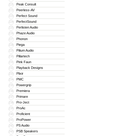
Peak Consult
221
Peerless-AV
222
Perfect Sound
223
PerfectSound
224
Perlisten Audio
225
Phaze Audio
226
Phonon
227
Piega
228
Pilium Audio
229
Pillartech
230
Pink Faun
231
Playback Designs
232
Plixir
233
PMC
234
Powergrip
235
Premiera
236
Primare
237
Pro-Ject
238
ProAc
239
Proficient
240
ProPower
241
PS Audio
242
PSB Speakers
243