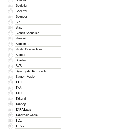
Soulnote
291
Soulution
292
Spectral
293
Spendor
294
SPL
295
Stax
296
Stealth Acoustics
297
Stewart
298
Stillpoints
299
Studio Connections
300
Sugden
301
Sumiko
302
SVS
303
Synergistic Research
304
System Audio
305
T.H.E.
306
T+A
307
TAD
308
Takumi
309
Tannoy
310
TARA Labs
311
Tchernov Cable
312
TCL
313
TEAC
314