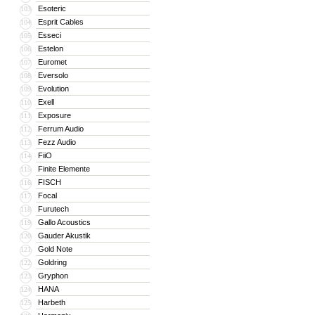
Esoteric
103
Esprit Cables
104
Esseci
105
Estelon
106
Euromet
107
Eversolo
108
Evolution
109
Exell
110
Exposure
111
Ferrum Audio
112
Fezz Audio
113
FiiO
114
Finite Elemente
115
FISCH
116
Focal
117
Furutech
118
Gallo Acoustics
119
Gauder Akustik
120
Gold Note
121
Goldring
122
Gryphon
123
HANA
124
Harbeth
125