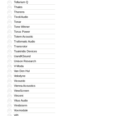
Tellurium Q
315
Thales
316
Thorens
317
Tivoli Audio
318
Tonar
319
Tone Winner
320
Torus Power
321
Totem Acoustic
322
Trafomatic Audio
323
Transrotor
324
Tsakiridis Devices
325
UandKSound
326
Unison Research
327
V-Moda
328
Van Den Hul
329
Velodyne
330
Vicoustic
331
Vienna Acoustics
332
ViewScreen
333
Vincent
334
Vitus Audio
335
Vividstorm
336
Voxmodule
337
VPI
338