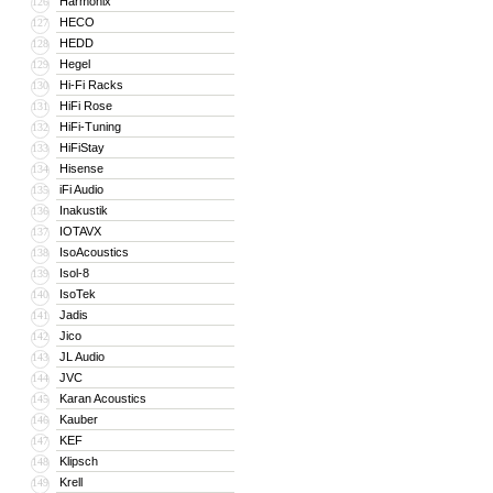
Harmonix
126
HECO
127
HEDD
128
Hegel
129
Hi-Fi Racks
130
HiFi Rose
131
HiFi-Tuning
132
HiFiStay
133
Hisense
134
iFi Audio
135
Inakustik
136
IOTAVX
137
IsoAcoustics
138
Isol-8
139
IsoTek
140
Jadis
141
Jico
142
JL Audio
143
JVC
144
Karan Acoustics
145
Kauber
146
KEF
147
Klipsch
148
Krell
149