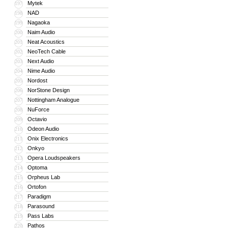
Mytek
197
NAD
198
Nagaoka
199
Naim Audio
200
Neat Acoustics
201
NeoTech Cable
202
Next Audio
203
Nime Audio
204
Nordost
205
NorStone Design
206
Nottingham Analogue
207
NuForce
208
Octavio
209
Odeon Audio
210
Onix Electronics
211
Onkyo
212
Opera Loudspeakers
213
Optoma
214
Orpheus Lab
215
Ortofon
216
Paradigm
217
Parasound
218
Pass Labs
219
Pathos
220