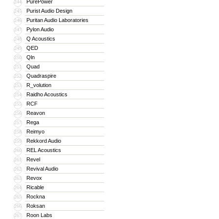
PurePower
244
Purist Audio Design
245
Puritan Audio Laboratories
246
Pylon Audio
247
Q Acoustics
248
QED
249
Qln
250
Quad
251
Quadraspire
252
R_volution
253
Raidho Acoustics
254
RCF
255
Reavon
256
Rega
257
Reimyo
258
Rekkord Audio
259
REL Acoustics
260
Revel
261
Revival Audio
262
Revox
263
Ricable
264
Rockna
265
Roksan
266
Roon Labs
267