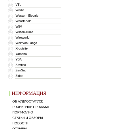
VTL
339
Wadia
340
Western Electric
341
Wharfedale
342
WiiM
343
Wilson Audio
344
Wireworld
345
Wolf von Langa
346
X-quisite
347
Yamaha
348
YBA
349
Zavfino
350
ZenSati
351
Zidoo
352
ИНФОРМАЦИЯ
ОБ АУДИОСТАТУСЕ
РОЗНИЧНАЯ ПРОДАЖА
ПОРТФОЛИО
СТАТЬИ И ОБЗОРЫ
НОВОСТИ
ОТЗЫВЫ