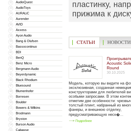
пластинку, нап
AudioQuest
32
AudioToys
33
прижима к диск
AURALiC
34
Aurender
35
AVID
36
Axxess
37
Ayon Audio
38
Bang & Olufsen
39
СТАТЬИ
НОВОСТИ
Bassocontinuo
40
BDI
41
BenQ
42
Проигрыват
Acoustic Sol
Benz Micro
43
Round
Bergmann Audio
44
30.10.2025
Beyerdynamic
45
Black Rhodium
46
Модель, которую вы видите на фо
Bluesound
47
эксклюзивная, созданная немецки
Blumenhofer
48
конструкторами для любителей ви
особыми запросами. В этом конте
Borresen
49
отметим две особенности: чрезвы
Boulder
50
толстый плинт, набранный из мно
Bowers & Wilkins
51
фанеры, и внешнюю отделку,
Brodmann
52
предусматривающую неск�...
Bryston
53
Подробнее
Burson Audio
54
Cabasse
55