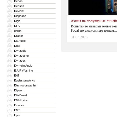
Denon
79
Densen
80
Devialet
81
Diapason
82
Акция на популярные линейки
Digis
83
DLS
Испытайте незабываемые эм
84
Focal по акционным ценам...
dorpo
85
Draper
86
01.07.2026
DS Audio
87
Dual
88
Dynaudio
89
Dynavector
90
Dynavox
91
Dyrholm Audio
92
E.A.R./Yoshino
93
EAT
94
EgglestonWorks
95
Electrocompaniet
96
Elipson
97
EliteBoard
98
EMM Labs
99
Emotiva
100
EMT
101
Epos
102