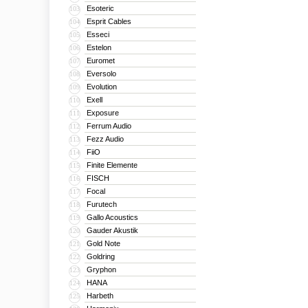
Esoteric
103
Esprit Cables
104
Esseci
105
Estelon
106
Euromet
107
Eversolo
108
Evolution
109
Exell
110
Exposure
111
Ferrum Audio
112
Fezz Audio
113
FiiO
114
Finite Elemente
115
FISCH
116
Focal
117
Furutech
118
Gallo Acoustics
119
Gauder Akustik
120
Gold Note
121
Goldring
122
Gryphon
123
HANA
124
Harbeth
125