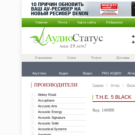
Главная
Почта
Карта сайта
Избранное
+
+
О компании
Салон
Услуги
Доставка
Акустика
Аудио
Видео
PRO АУДИО
AV-м
ПРОИЗВОДИТЕЛИ
Главная
Аудио
Инте
Abbey Road
1
T.H.E. 5 BLACK
Accuphase
2
Accustic Arts
3
Код: 146888
Acoustic Energy
4
Acoustic Signature
5
Acoustic Solid
6
Acoustical Systems
7
Aesthetix
8