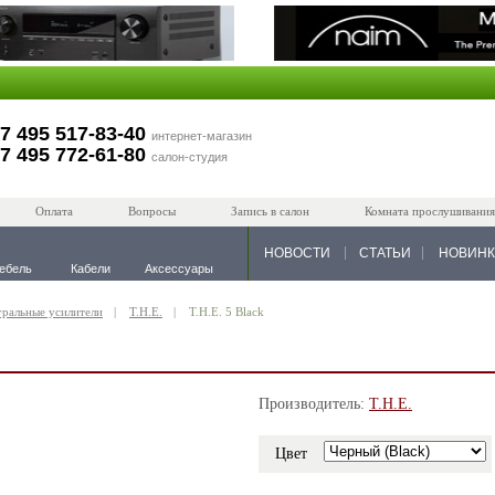
7 495 517-83-40
интернет-магазин
7 495 772-61-80
салон-студия
Оплата
Вопросы
Запись в салон
Комната прослушивания
НОВОСТИ
СТАТЬИ
НОВИН
ебель
Кабели
Аксессуары
гральные усилители
T.H.E.
T.H.E. 5 Black
Производитель:
T.H.E.
Цвет