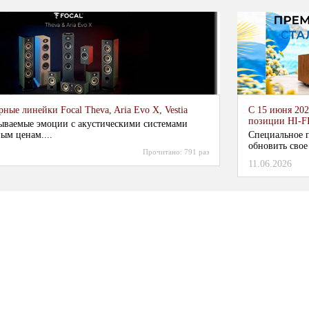
ные линейки Focal Theva, Aria Evo X, Vestia
С 15 июня 202
позиции HI-F
ываемые эмоции с акустическими системами
ым ценам....
Специальное п
обновить свое
Прочитано:
791 раз
11.06.2026