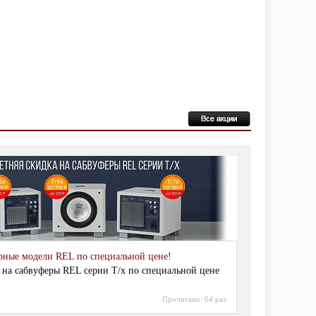
рные модели REL по специальной цене!
 на сабвуферы REL серии T/x по специальной цене
Прочитано:
64 раз