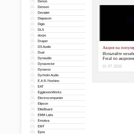
Denon
79
Densen
80
Devialet
81
Diapason
82
Digis
83
DLS
84
dorpo
85
Draper
86
DS Audio
87
Акция на популяр
Dual
88
Испытайте незаб
Dynaudio
Focal по акционн
89
Dynavector
90
01.07.2026
Dynavox
91
Dyrholm Audio
92
E.A.R./Yoshino
93
EAT
94
EgglestonWorks
95
Electrocompaniet
96
Elipson
97
EliteBoard
98
EMM Labs
99
Emotiva
100
EMT
101
Epos
102