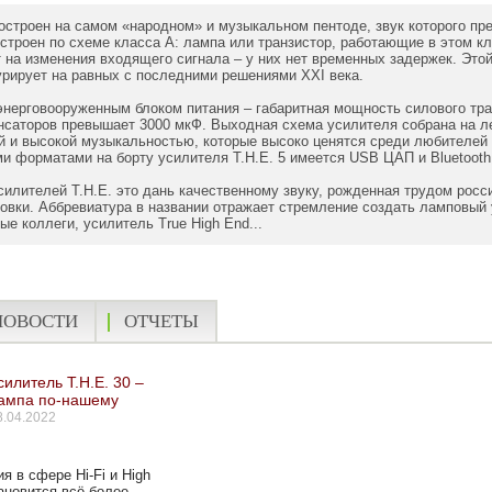
построен на самом «народном» и музыкальном пентоде, звук которого пр
строен по схеме класса А: лампа или транзистор, работающие в этом кл
 на изменения входящего сигнала – у них нет временных задержек. Этой
урирует на равных с последними решениями XXI века.
нерговооруженным блоком питания – габаритная мощность силового тра
саторов превышает 3000 мкФ. Выходная схема усилителя собрана на ле
й и высокой музыкальностью, которые высоко ценятся среди любителей 
и форматами на борту усилителя T.H.E. 5 имеется USB ЦАП и Bluetooth
илителей T.H.E. это дань качественному звуку, рожденная трудом росс
овки. Аббревиатура в названии отражает стремление создать ламповый 
ые коллеги, усилитель True High End...
НОВОСТИ
ОТЧЕТЫ
силитель T.H.E. 30 –
ампа по-нашему
8.04.2022
 в сфере Hi-Fi и High
ановится всё более