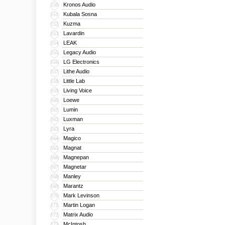
Kronos Audio
150
Kubala Sosna
151
Kuzma
152
Lavardin
153
LEAK
154
Legacy Audio
155
LG Electronics
156
Lithe Audio
157
Little Lab
158
Living Voice
159
Loewe
160
Lumin
161
Luxman
162
Lyra
163
Magico
164
Magnat
165
Magnepan
166
Magnetar
167
Manley
168
Marantz
169
Mark Levinson
170
Martin Logan
171
Matrix Audio
172
McIntosh
173