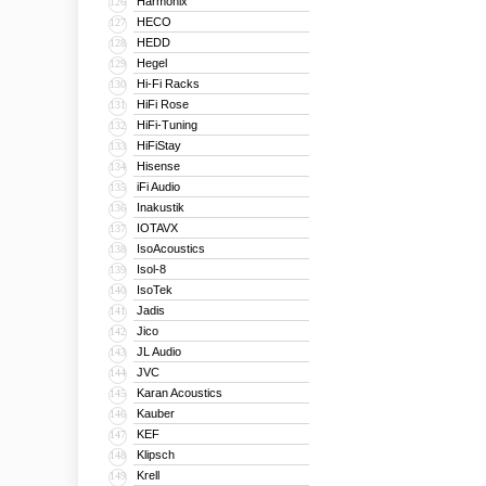
Harmonix
126
HECO
127
HEDD
128
Hegel
129
Hi-Fi Racks
130
HiFi Rose
131
HiFi-Tuning
132
HiFiStay
133
Hisense
134
iFi Audio
135
Inakustik
136
IOTAVX
137
IsoAcoustics
138
Isol-8
139
IsoTek
140
Jadis
141
Jico
142
JL Audio
143
JVC
144
Karan Acoustics
145
Kauber
146
KEF
147
Klipsch
148
Krell
149