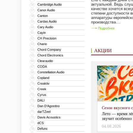
актуальной. Ведь слу
Cambridge Audio
56
качестве хочется всег
Canor Audio
57
степени доступности 
Canton
58
аппаратуры европейско
Cardas Audio
59
производства....
Cary Audio
60
Подробнее
Cayin
61
CH Precision
62
Chario
63
Chord Company
АКЦИИ
64
Chord Electronics
65
Clearaudio
66
CODA
67
Constellation Audio
68
Copland
69
Creaktiv
70
Creek
71
Cyrus
72
DALI
73
Dan D’Agostino
74
Сезон вкусного 
darTZeel
75
Лето — время лё
Davis Acoustics
76
звучит особенно 
dCS
77
04.08.2026
Defunc
78