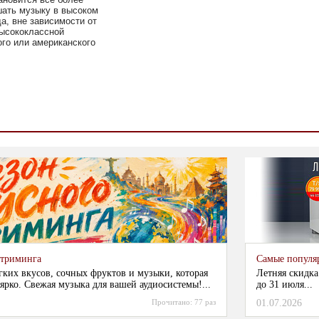
шать музыку в высоком
да, вне зависимости от
высококлассной
го или американского
стриминга
Самые популя
гких вкусов, сочных фруктов и музыки, которая
Летняя скидка
ярко. Свежая музыка для вашей аудиосистемы!...
до 31 июля...
Прочитано:
77 раз
01.07.2026