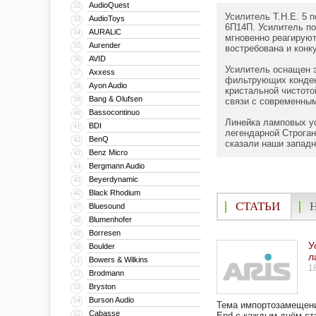
AudioQuest
32
Усилитель T.H.E. 5 
AudioToys
33
6П14П. Усилитель по
AURALiC
34
мгновенно реагируют
Aurender
35
востребована и конк
AVID
36
Усилитель оснащен э
Axxess
37
фильтрующих конден
Ayon Audio
38
кристальной чистото
Bang & Olufsen
39
связи с современным
Bassocontinuo
40
Линейка ламповых ус
BDI
41
легендарной Строган
BenQ
42
сказали наши западн
Benz Micro
43
Bergmann Audio
44
Beyerdynamic
45
Black Rhodium
46
СТАТЬИ
Bluesound
47
Blumenhofer
48
Borresen
49
У
Boulder
50
л
Bowers & Wilkins
51
1
Brodmann
52
Bryston
53
Burson Audio
54
Тема импортозамещения
Cabasse
55
End с каждым днём ст