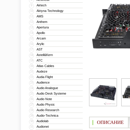
Airtech
9
Aktyna Technology
10
AMS
11
Anthem
12
Apertura
13
Apollo
14
Arcam
15
Arylic
16
AST
17
Astell&Kern
18
ATC
19
Atlas Cables
20
Audeze
21
Audia Flight
22
Audience
23
Audio Analogue
24
Audio Desk Systeme
25
Audio Note
26
Audio Physic
27
Audio Research
28
Audio-Technica
29
Audiolab
30
ОПИСАНИЕ
Audionet
31