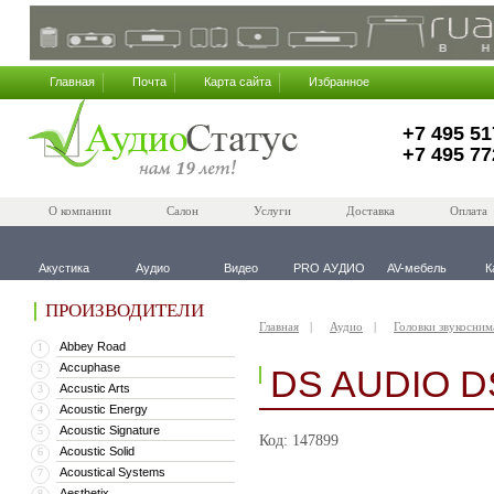
Главная
Почта
Карта сайта
Избранное
+7 495 51
+7 495 77
О компании
Салон
Услуги
Доставка
Оплата
Акустика
Аудио
Видео
PRO АУДИО
AV-мебель
К
ПРОИЗВОДИТЕЛИ
Главная
Аудио
Головки звукосним
Abbey Road
1
Accuphase
2
DS AUDIO D
Accustic Arts
3
Acoustic Energy
4
Acoustic Signature
5
Код: 147899
Acoustic Solid
6
Acoustical Systems
7
Aesthetix
8