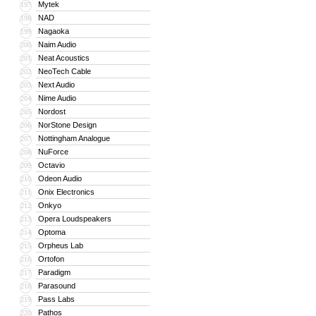
Mytek
197
NAD
198
Nagaoka
199
Naim Audio
200
Neat Acoustics
201
NeoTech Cable
202
Next Audio
203
Nime Audio
204
Nordost
205
NorStone Design
206
Nottingham Analogue
207
NuForce
208
Octavio
209
Odeon Audio
210
Onix Electronics
211
Onkyo
212
Opera Loudspeakers
213
Optoma
214
Orpheus Lab
215
Ortofon
216
Paradigm
217
Parasound
218
Pass Labs
219
Pathos
220