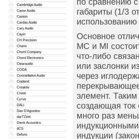
по сравнению с
Cambridge Audio
56
габариты (1/3 
Canor Audio
57
Canton
58
использованию 
Cardas Audio
59
Cary Audio
60
Основное отлич
Cayin
61
CH Precision
62
MC и MI состоит
Chario
63
Chord Company
64
что-либо связа
Chord Electronics
65
или заслонки и
Clearaudio
66
CODA
67
через иглодерж
Constellation Audio
68
Copland
69
перекрывающее
Creaktiv
70
элемент. Таким
Creek
71
Cyrus
72
создающая ток 
DALI
73
Dan D’Agostino
74
много раз мень
darTZeel
75
Davis Acoustics
индукционными
76
dCS
77
индукции (зако
Defunc
78