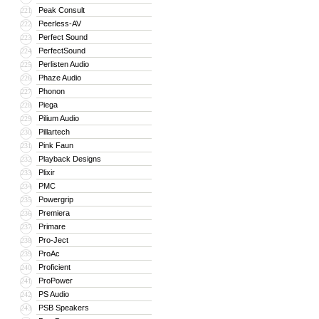
Peak Consult
221
Peerless-AV
222
Perfect Sound
223
PerfectSound
224
Perlisten Audio
225
Phaze Audio
226
Phonon
227
Piega
228
Pilium Audio
229
Pillartech
230
Pink Faun
231
Playback Designs
232
Plixir
233
PMC
234
Powergrip
235
Premiera
236
Primare
237
Pro-Ject
238
ProAc
239
Proficient
240
ProPower
241
PS Audio
242
PSB Speakers
243