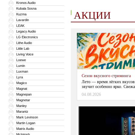
Kronos Audio
150
Kubala Sosna
151
АКЦИИ
Kuzma
152
Lavardin
153
LEAK
154
Legacy Audio
155
LG Electronics
156
Lithe Audio
157
Little Lab
158
Living Voice
159
Loewe
160
Lumin
161
Luxman
162
Сезон вкусного стриминга
Lyra
163
Лето — время лёгких вкусов
Magico
164
звучит особенно ярко. Свежа
Magnat
165
04.08.2026
Magnepan
166
Magnetar
167
Manley
168
Marantz
169
Mark Levinson
170
Martin Logan
171
Matrix Audio
172
McIntosh
173