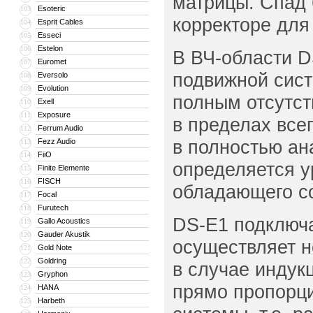
матрицы. Спад 
Esoteric
103
корректоре для
Esprit Cables
104
Esseci
105
Estelon
106
В ВЧ-области D
Euromet
107
подвижной сист
Eversolo
108
Evolution
109
полным отсутст
Exell
110
Exposure
111
в пределах все
Ferrum Audio
112
в полностью ан
Fezz Audio
113
FiiO
114
определяется у
Finite Elemente
115
FISCH
116
обладающего со
Focal
117
Furutech
118
DS-E1 подключа
Gallo Acoustics
119
Gauder Akustik
120
осуществляет н
Gold Note
121
Goldring
122
в случае индук
Gryphon
123
прямо пропорци
HANA
124
Harbeth
125