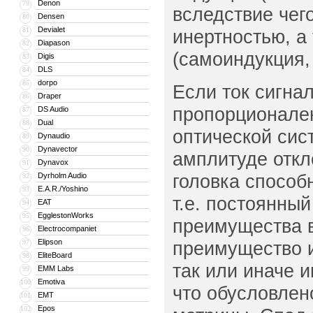
Denon
79
вследствие чег
Densen
80
Devialet
81
инертностью, а
Diapason
82
(самоиндукция,
Digis
83
DLS
84
dorpo
85
Если ток сигна
Draper
86
пропорционален
DS Audio
87
Dual
88
оптической сис
Dynaudio
89
Dynavector
90
амплитуде откл
Dynavox
91
головка способ
Dyrholm Audio
92
E.A.R./Yoshino
93
т.е. постоянны
EAT
94
EgglestonWorks
95
преимущества в 
Electrocompaniet
96
Elipson
преимущество и
97
EliteBoard
98
так или иначе и
EMM Labs
99
Emotiva
100
что обусловлен
EMT
101
Epos
102