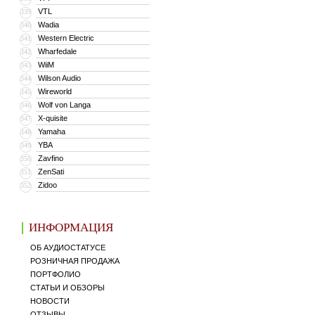
VTL
339
Wadia
340
Western Electric
341
Wharfedale
342
WiiM
343
Wilson Audio
344
Wireworld
345
Wolf von Langa
346
X-quisite
347
Yamaha
348
YBA
349
Zavfino
350
ZenSati
351
Zidoo
352
ИНФОРМАЦИЯ
ОБ АУДИОСТАТУСЕ
РОЗНИЧНАЯ ПРОДАЖА
ПОРТФОЛИО
СТАТЬИ И ОБЗОРЫ
НОВОСТИ
ОТЗЫВЫ