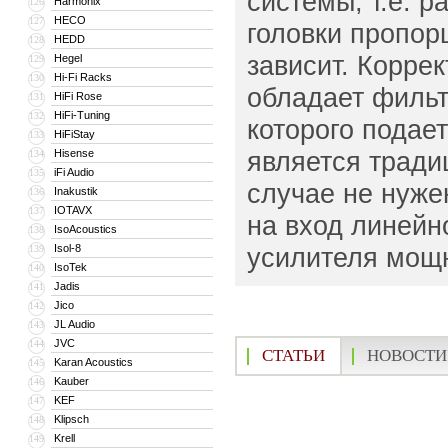
системы, т.е. р
Harmonix
126
HECO
127
головки пропор
HEDD
128
зависит. Корре
Hegel
129
Hi-Fi Racks
130
обладает фильт
HiFi Rose
131
HiFi-Tuning
132
которого подае
HiFiStay
133
является тради
Hisense
134
iFi Audio
135
случае не нуже
Inakustik
136
IOTAVX
137
на вход линейн
IsoAcoustics
138
Isol-8
усилителя мощн
139
IsoTek
140
Jadis
141
Jico
142
JL Audio
143
JVC
144
СТАТЬИ
НОВОСТИ
Karan Acoustics
145
Kauber
146
KEF
147
Klipsch
148
Krell
149