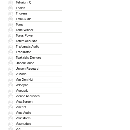
Tellurium Q
315
Thales
316
Thorens
317
Tivoli Audio
318
Tonar
319
Tone Winner
320
Torus Power
321
Totem Acoustic
322
Trafomatic Audio
323
Transrotor
324
Tsakiridis Devices
325
UandKSound
326
Unison Research
327
V-Moda
328
Van Den Hul
329
Velodyne
330
Vicoustic
331
Vienna Acoustics
332
ViewScreen
333
Vincent
334
Vitus Audio
335
Vividstorm
336
Voxmodule
337
VPI
338