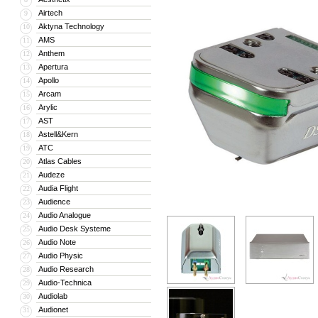
Airtech
9
Aktyna Technology
10
AMS
11
Anthem
12
Apertura
13
Apollo
14
Arcam
15
Arylic
16
AST
17
Astell&Kern
18
ATC
19
Atlas Cables
20
Audeze
21
Audia Flight
22
Audience
23
Audio Analogue
24
Audio Desk Systeme
25
Audio Note
26
Audio Physic
27
Audio Research
28
Audio-Technica
29
Audiolab
30
Audionet
31