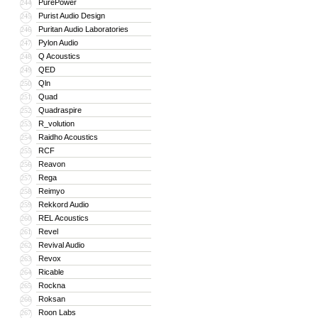
PurePower
244
Purist Audio Design
245
Puritan Audio Laboratories
246
Pylon Audio
247
Q Acoustics
248
QED
249
Qln
250
Quad
251
Quadraspire
252
R_volution
253
Raidho Acoustics
254
RCF
255
Reavon
256
Rega
257
Reimyo
258
Rekkord Audio
259
REL Acoustics
260
Revel
261
Revival Audio
262
Revox
263
Ricable
264
Rockna
265
Roksan
266
Roon Labs
267