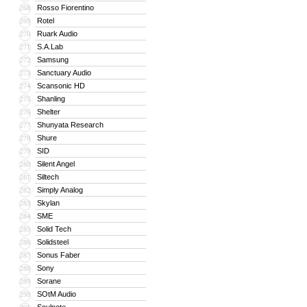
Rosso Fiorentino
268
Rotel
269
Ruark Audio
270
S.A.Lab
271
Samsung
272
Sanctuary Audio
273
Scansonic HD
274
Shanling
275
Shelter
276
Shunyata Research
277
Shure
278
SID
279
Silent Angel
280
Siltech
281
Simply Analog
282
Skylan
283
SME
284
Solid Tech
285
Solidsteel
286
Sonus Faber
287
Sony
288
Sorane
289
SOtM Audio
290