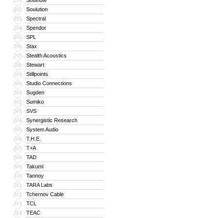
Soulnote
291
Soulution
292
Spectral
293
Spendor
294
SPL
295
Stax
296
Stealth Acoustics
297
Stewart
298
Stillpoints
299
Studio Connections
300
Sugden
301
Sumiko
302
SVS
303
Synergistic Research
304
System Audio
305
T.H.E.
306
T+A
307
TAD
308
Takumi
309
Tannoy
310
TARA Labs
311
Tchernov Cable
312
TCL
313
TEAC
314