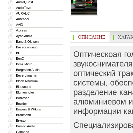
AudioQuest
32
AudioToys
33
AURALiC
34
Aurender
35
AVID
36
Axxess
37
Ayon Audio
ОПИСАНИЕ
ХАРА
38
Bang & Olufsen
39
Bassocontinuo
40
Оптическоая го
BDI
41
BenQ
42
звукоснимателя
Benz Micro
43
Bergmann Audio
44
оптический тра
Beyerdynamic
45
системы, обесп
Black Rhodium
46
Bluesound
47
разделение кан
Blumenhofer
48
Borresen
49
алюминиевом иг
Boulder
50
информации кан
Bowers & Wilkins
51
Brodmann
52
Bryston
53
Специализирова
Burson Audio
54
Cabasse
55