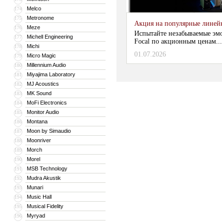
Melco
174
Metronome
175
Акция на популярные линейки
Meze
176
Испытайте незабываемые эм
Michell Engineering
177
Focal по акционным ценам...
Michi
178
01.07.2026
Micro Magic
179
Millennium Audio
180
Miyajima Laboratory
181
MJ Acoustics
182
MK Sound
183
MoFi Electronics
184
Monitor Audio
185
Montana
186
Moon by Simaudio
187
Moonriver
188
Morch
189
Morel
190
MSB Technology
191
Mudra Akustik
192
Munari
193
Music Hall
194
Musical Fidelity
195
Myryad
196