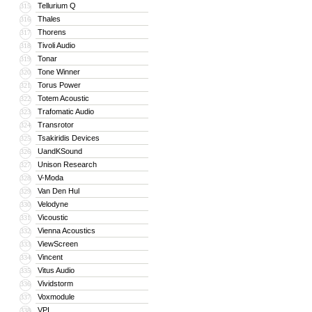
Tellurium Q
315
Thales
316
Thorens
317
Tivoli Audio
318
Tonar
319
Tone Winner
320
Torus Power
321
Totem Acoustic
322
Trafomatic Audio
323
Transrotor
324
Tsakiridis Devices
325
UandKSound
326
Unison Research
327
V-Moda
328
Van Den Hul
329
Velodyne
330
Vicoustic
331
Vienna Acoustics
332
ViewScreen
333
Vincent
334
Vitus Audio
335
Vividstorm
336
Voxmodule
337
VPI
338