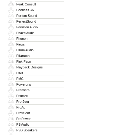
Peak Consult
221
Peerless-AV
222
Perfect Sound
223
PerfectSound
224
Perlisten Audio
225
Phaze Audio
226
Phonon
227
Piega
228
Pilium Audio
229
Pillartech
230
Pink Faun
231
Playback Designs
232
Plixir
233
PMC
234
Powergrip
235
Premiera
236
Primare
237
Pro-Ject
238
ProAc
239
Proficient
240
ProPower
241
PS Audio
242
PSB Speakers
243