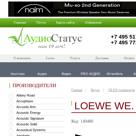
Главная
Почта
Карта сайта
Избранное
+7 495 51
+7 495 77
О компании
Салон
Услуги
Доставка
Оплата
Акустика
Аудио
Видео
PRO АУДИО
AV-мебель
К
ПРОИЗВОДИТЕЛИ
Главная
Видео
OLED телевизоры
Abbey Road
1
Accuphase
2
LOEWE WE.
Accustic Arts
3
Acoustic Energy
4
Acoustic Signature
5
Код: 149480
Acoustic Solid
6
Acoustical Systems
7
Aesthetix
8