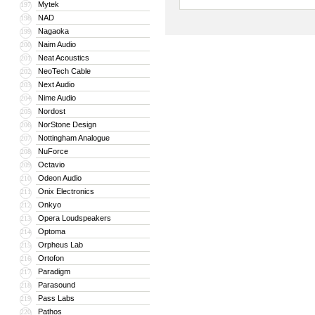
Mytek
197
NAD
198
Nagaoka
199
Naim Audio
200
Neat Acoustics
201
NeoTech Cable
202
Next Audio
203
Nime Audio
204
Nordost
205
NorStone Design
206
Nottingham Analogue
207
NuForce
208
Octavio
209
Odeon Audio
210
Onix Electronics
211
Onkyo
212
Opera Loudspeakers
213
Optoma
214
Orpheus Lab
215
Ortofon
216
Paradigm
217
Parasound
218
Pass Labs
219
Pathos
220