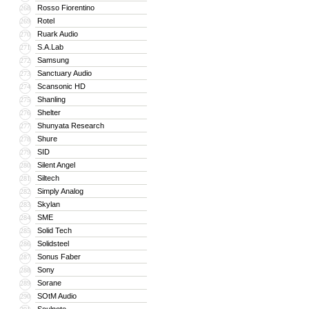
Rosso Fiorentino
268
Rotel
269
Ruark Audio
270
S.A.Lab
271
Samsung
272
Sanctuary Audio
273
Scansonic HD
274
Shanling
275
Shelter
276
Shunyata Research
277
Shure
278
SID
279
Silent Angel
280
Siltech
281
Simply Analog
282
Skylan
283
SME
284
Solid Tech
285
Solidsteel
286
Sonus Faber
287
Sony
288
Sorane
289
SOtM Audio
290