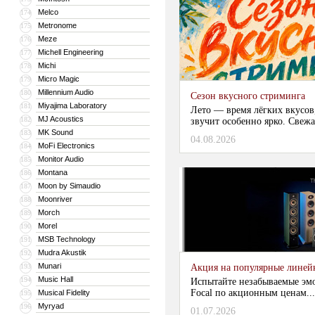
Melco
174
Metronome
175
Meze
176
Michell Engineering
177
Michi
178
Micro Magic
179
Millennium Audio
180
Сезон вкусного стриминга
Miyajima Laboratory
181
Лето — время лёгких вкусов
MJ Acoustics
182
звучит особенно ярко. Свежа
MK Sound
183
04.08.2026
MoFi Electronics
184
Monitor Audio
185
Montana
186
Moon by Simaudio
187
Moonriver
188
Morch
189
Morel
190
MSB Technology
191
Mudra Akustik
192
Munari
193
Акция на популярные линейки
Music Hall
194
Испытайте незабываемые эм
Focal по акционным ценам...
Musical Fidelity
195
Myryad
196
01.07.2026