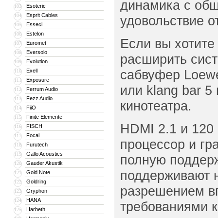
динамика с общ
Esoteric
103
Esprit Cables
104
удовольствие о
Esseci
105
Estelon
106
Если вы хотите
Euromet
107
Eversolo
108
расширить сист
Evolution
109
сабвуфер Loewe
Exell
110
Exposure
111
или klang bar 
Ferrum Audio
112
Fezz Audio
113
кинотеатра.
FiiO
114
Finite Elemente
115
HDMI 2.1 и 120
FISCH
116
Focal
117
процессор и гр
Furutech
118
Gallo Acoustics
119
полную поддерж
Gauder Akustik
120
поддерживают 
Gold Note
121
Goldring
122
разрешением вп
Gryphon
123
HANA
124
требованиями к
Harbeth
125