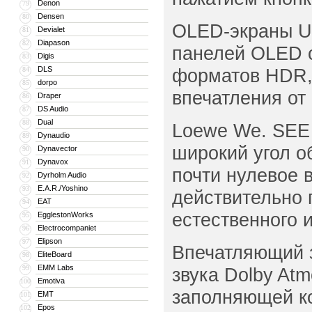
Denon
79
Densen
80
OLED-экраны Ul
Devialet
81
Diapason
82
панелей OLED с
Digis
83
DLS
форматов HDR, 
84
dorpo
85
впечатления от
Draper
86
DS Audio
87
Dual
88
Loewe We. SEE 
Dynaudio
89
широкий угол о
Dynavector
90
Dynavox
91
почти нулевое 
Dyrholm Audio
92
E.A.R./Yoshino
93
действительно 
EAT
94
естественного 
EgglestonWorks
95
Electrocompaniet
96
Elipson
97
Впечатляющий з
EliteBoard
98
EMM Labs
99
звука Dolby At
Emotiva
100
заполняющей ко
EMT
101
Epos
102