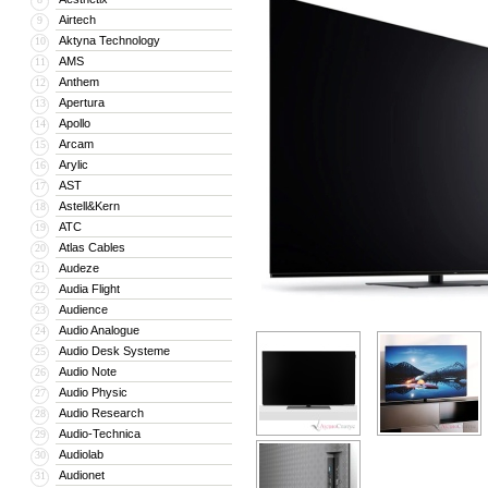
Airtech
9
Aktyna Technology
10
AMS
11
Anthem
12
Apertura
13
Apollo
14
Arcam
15
Arylic
16
AST
17
Astell&Kern
18
ATC
19
Atlas Cables
20
Audeze
21
Audia Flight
22
Audience
23
Audio Analogue
24
Audio Desk Systeme
25
Audio Note
26
Audio Physic
27
Audio Research
28
Audio-Technica
29
Audiolab
30
Audionet
31