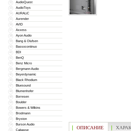
AudioQuest
32
AudioToys
33
AURALiC
34
Aurender
35
AVID
36
Axxess
37
Ayon Audio
38
Bang & Olufsen
39
Bassocontinuo
40
BDI
41
BenQ
42
Benz Micro
43
Bergmann Audio
44
Beyerdynamic
45
Black Rhodium
46
Bluesound
47
Blumenhofer
48
Borresen
49
Boulder
50
Bowers & Wilkins
51
Brodmann
52
Bryston
53
Burson Audio
54
ОПИСАНИЕ
ХАРА
Cabasse
55