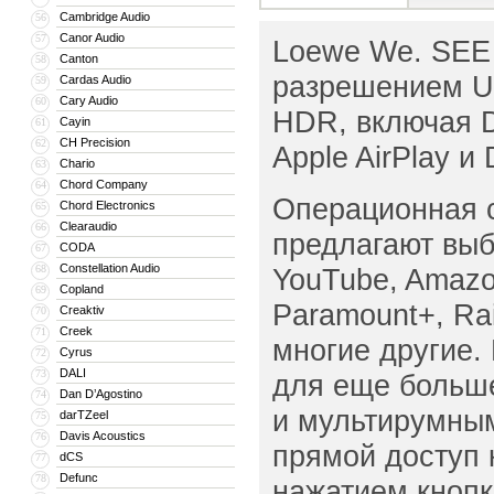
Cambridge Audio
56
Canor Audio
57
Loewe We. SEE 
Canton
58
разрешением Ul
Cardas Audio
59
Cary Audio
60
HDR, включая D
Cayin
61
CH Precision
62
Apple AirPlay и
Chario
63
Chord Company
64
Операционная с
Chord Electronics
65
Clearaudio
66
предлагают выбо
CODA
67
Constellation Audio
68
YouTube, Amazon
Copland
69
Paramount+, Rai
Creaktiv
70
Creek
71
многие другие. 
Cyrus
72
DALI
73
для еще больш
Dan D’Agostino
74
и мультирумным
darTZeel
75
Davis Acoustics
76
прямой доступ
dCS
77
Defunc
78
нажатием кнопк