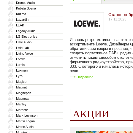
Kronos Audio
150
Kubala Sosna
151
Kuzma
Старое доб
152
17.11.2023
Lavardin
153
LEAK
154
Legacy Audio
155
LG Electronics
156
И вновь ретро мотивы – на этот ра
Lithe Audio
157
ассортименте Loewe. Дизайнеры б
Little Lab
158
обратили свои взоры в прошлое, 
создать портативное DAB+ радио 
Living Voice
159
отметить таким способом столетие
Loewe
160
фирменного радиоустройства, пр
Lumin
161
333. С которого и началась истори
Luxman
осно...
162
Lyra
163
Подробнее
Magico
164
Magnat
165
Magnepan
166
Magnetar
167
Manley
168
Marantz
АКЦИИ
169
Mark Levinson
170
Martin Logan
171
Matrix Audio
172
McIntosh
173