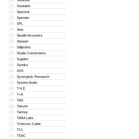
Soulnote
291
Soulution
292
Spectral
293
Spendor
294
SPL
295
Stax
296
Stealth Acoustics
297
Stewart
298
Stillpoints
299
Studio Connections
300
Sugden
301
Sumiko
302
SVS
303
Synergistic Research
304
System Audio
305
T.H.E.
306
T+A
307
TAD
308
Takumi
309
Tannoy
310
TARA Labs
311
Tchernov Cable
312
TCL
313
TEAC
314