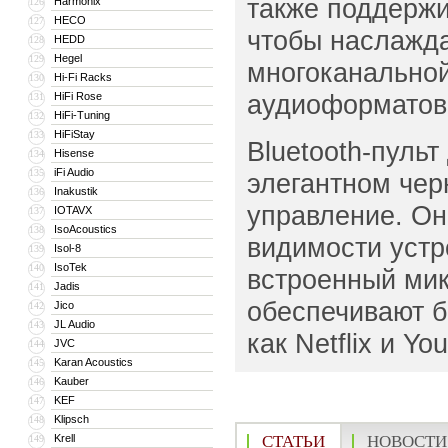
также поддержи
Harmonix
126
HECO
127
чтобы наслажда
HEDD
128
Hegel
129
многоканально
Hi-Fi Racks
130
аудиоформатов,
HiFi Rose
131
HiFi-Tuning
132
HiFiStay
133
Bluetooth-пуль
Hisense
134
iFi Audio
135
элегантном чер
Inakustik
136
управление. Он
IOTAVX
137
IsoAcoustics
138
видимости устр
Isol-8
139
IsoTek
140
встроенный мик
Jadis
141
обеспечивают б
Jico
142
JL Audio
143
как Netflix и Yo
JVC
144
Karan Acoustics
145
Kauber
146
KEF
147
Klipsch
148
Krell
СТАТЬИ
НОВОСТИ
149