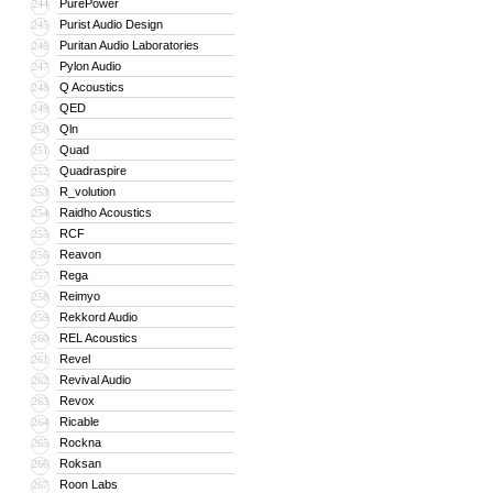
PurePower
244
Purist Audio Design
245
Puritan Audio Laboratories
246
Pylon Audio
247
Q Acoustics
248
QED
249
Qln
250
Quad
251
Quadraspire
252
R_volution
253
Raidho Acoustics
254
RCF
255
Reavon
256
Rega
257
Reimyo
258
Rekkord Audio
259
REL Acoustics
260
Revel
261
Revival Audio
262
Revox
263
Ricable
264
Rockna
265
Roksan
266
Roon Labs
267