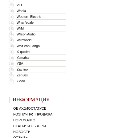
VTL
339
Wadia
340
Western Electric
341
Wharfedale
342
WiiM
343
Wilson Audio
344
Wireworld
345
Wolf von Langa
346
X-quisite
347
Yamaha
348
YBA
349
Zavfino
350
ZenSati
351
Zidoo
352
ИНФОРМАЦИЯ
ОБ АУДИОСТАТУСЕ
РОЗНИЧНАЯ ПРОДАЖА
ПОРТФОЛИО
СТАТЬИ И ОБЗОРЫ
НОВОСТИ
ОТЗЫВЫ