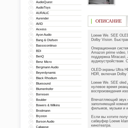
AudioQuest
32
AudioToys
33
AURALiC
34
Aurender
35
ОПИСАНИЕ
AVID
36
Axxess
37
Ayon Audio
38
Loewe We. SEE OLED
Dolby Vision. Быстра
Bang & Olufsen
39
Bassocontinuo
40
Операционная систем
BDI
41
Amazon prime video, 
BenQ
поддержка Miracast,
42
аудиоустройствам. 
Benz Micro
43
Bergmann Audio
44
OLED-экраны Ultra H
Beyerdynamic
45
HDR, включая Dolby 
Black Rhodium
46
Loewe We. SEE oled 
Bluesound
47
нулевое время реакц
Blumenhofer
48
воспроизведения из
Borresen
49
Впечатляющий звук с
Boulder
50
заполняющей комнату
Bowers & Wilkins
51
фильмов, музыки и и
Brodmann
52
Bryston
53
Если вы хотите полу
сабвуфер Loewe klan
Burson Audio
54
кинотеатра.
Cabasse
55