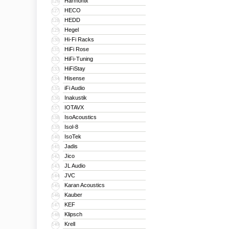
Harmonix
126
HECO
127
HEDD
128
Hegel
129
Hi-Fi Racks
130
HiFi Rose
131
HiFi-Tuning
132
HiFiStay
133
Hisense
134
iFi Audio
135
Inakustik
136
IOTAVX
137
IsoAcoustics
138
Isol-8
139
IsoTek
140
Jadis
141
Jico
142
JL Audio
143
JVC
144
Karan Acoustics
145
Kauber
146
KEF
147
Klipsch
148
Krell
149