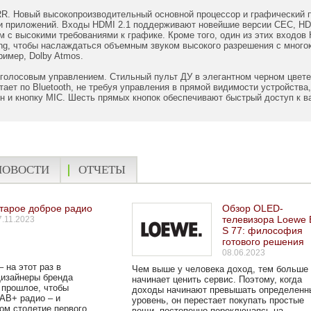
RR. Новый высокопроизводительный основной процессор и графический 
и приложений. Входы HDMI 2.1 поддерживают новейшие версии CEC, HDC
ам с высокими требованиями к графике. Кроме того, один из этих вход
ang, чтобы наслаждаться объемным звуком высокого разрешения с мног
имер, Dolby Atmos.
с голосовым управлением. Стильный пульт ДУ в элегантном черном цвет
тает по Bluetooth, не требуя управления в прямой видимости устройства
 и кнопку MIC. Шесть прямых кнопок обеспечивают быстрый доступ к ва
НОВОСТИ
ОТЧЕТЫ
тарое доброе радио
Обзор OLED-
телевизора Loewe B
7.11.2023
S 77: философия
готового решения
08.06.2023
 на этот раз в
Чем выше у человека доход, тем больше
Дизайнеры бренда
начинает ценить сервис. Поэтому, когда
 прошлое, чтобы
доходы начинают превышать определенн
AB+ радио – и
уровень, он перестает покупать простые
ом столетие первого
вещи, постепенно переключаясь на