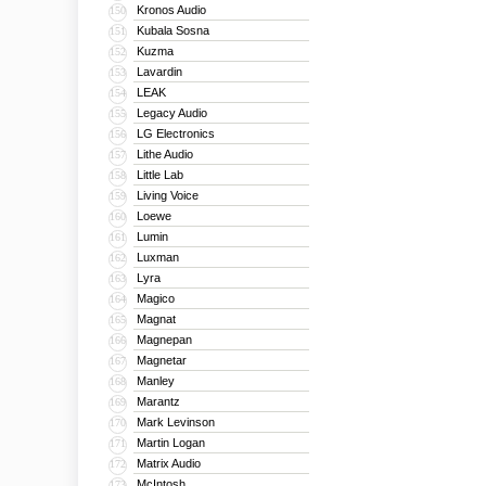
Kronos Audio
150
Kubala Sosna
151
Kuzma
152
Lavardin
153
LEAK
154
Legacy Audio
155
LG Electronics
156
Lithe Audio
157
Little Lab
158
Living Voice
159
Loewe
160
Lumin
161
Luxman
162
Lyra
163
Magico
164
Magnat
165
Magnepan
166
Magnetar
167
Manley
168
Marantz
169
Mark Levinson
170
Martin Logan
171
Matrix Audio
172
McIntosh
173