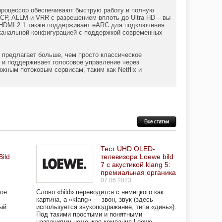
процессор обеспечивают быструю работу и полную
P, ALLM и VRR с разрешением вплоть до Ultra HD – вы
ов HDMI 2.1 также поддерживает eARC для подключения
оканальной конфигурацией с поддержкой современных
е предлагает больше, чем просто классическое
, и поддерживает голосовое управление через
жным потоковым сервисам, таким как Netflix и
Тест UHD OLED-
ild
телевизора Loewe bild
7 с акустикой klang 5:
премиальная органика
07.06.2023
 он
Слово «bild» переводится с немецкого как
картина, а «klang» — звон, звук (здесь
ый
используется звукоподражание, типа «динь»).
Под такими простыми и понятными
названиями немецкая компания Loewe