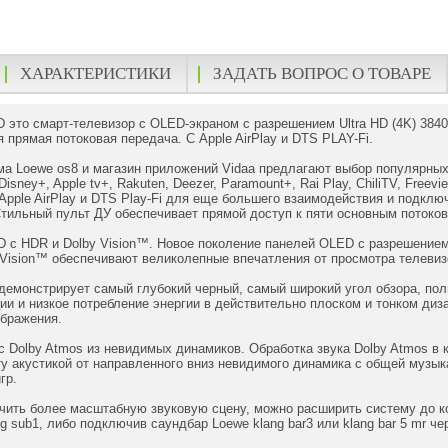
ХАРАКТЕРИСТИКИ
ЗАДАТЬ ВОПРОС О ТОВАРЕ
 это смарт-телевизор с OLED-экраном с разрешением Ultra HD (4K) 38
я прямая потоковая передача. С Apple AirPlay и DTS PLAY-Fi.
а Loewe os8 и магазин приложений Vidaa предлагают выбор популярных п
Disney+, Apple tv+, Rakuten, Deezer, Paramount+, Rai Play, ChiliTV, Freev
 Apple AirPlay и DTS Play-Fi для еще большего взаимодействия и подк
Стильный пульт ДУ обеспечивает прямой доступ к пяти основным поток
D с HDR и Dolby Vision™. Новое поколение панелей OLED с разрешением
Vision™ обеспечивают великолепные впечатления от просмотра телевиз
демонстрирует самый глубокий черный, самый широкий угол обзора, полн
ии и низкое потребление энергии в действительно плоском и тонком диз
ображения.
 Dolby Atmos из невидимых динамиков. Обработка звука Dolby Atmos в 
 акустикой от направленного вниз невидимого динамика с общей музык
гр.
чить более масштабную звуковую сцену, можно расширить систему до к
g sub1, либо подключив саундбар Loewe klang bar3 или klang bar 5 mr