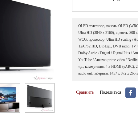
OLED телевизор, панель: OLED (WRGB)
Ultra HD (3840 x 2160), яркость: 800
WCG, процессор: Ultra HD scaling / Au
T2/C/S2 HD, DiSEqC, DVB radio, TV+, Z
Dolby Audio / Digital / Digital Plus /
YouTube / Amazon prime video / Netfli
т.д., коммутация: 4 х HDMI (eARC), 2 
audio out, габариты: 1457 x 872 x 265 
Сравнить
Поделиться