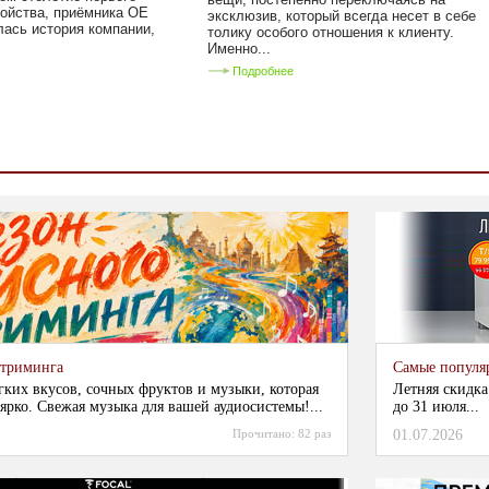
ойства, приёмника OE
эксклюзив, который всегда несет в себе
алась история компании,
толику особого отношения к клиенту.
Именно...
Подробнее
стриминга
Самые популя
гких вкусов, сочных фруктов и музыки, которая
Летняя скидка
ярко. Свежая музыка для вашей аудиосистемы!...
до 31 июля...
Прочитано:
82 раз
01.07.2026