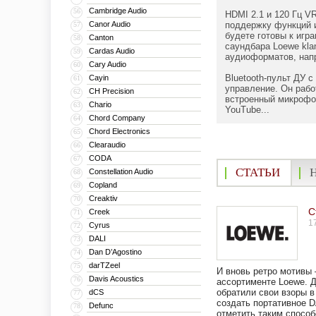
Cambridge Audio
56
HDMI 2.1 и 120 Гц V
Canor Audio
поддержку функций 
57
будете готовы к игр
Canton
58
саундбара Loewe kl
Cardas Audio
59
аудиоформатов, напр
Cary Audio
60
Bluetooth-пульт ДУ 
Cayin
61
управление. Он рабо
CH Precision
62
встроенный микрофон
Chario
63
YouTube...
Chord Company
64
Chord Electronics
65
Clearaudio
66
CODA
67
СТАТЬИ
Constellation Audio
68
Copland
69
Creaktiv
70
С
Creek
71
1
Cyrus
72
DALI
73
Dan D’Agostino
74
darTZeel
75
И вновь ретро мотивы –
Davis Acoustics
76
ассортименте Loewe. 
обратили свои взоры в
dCS
77
создать портативное D
Defunc
78
отметить таким способ