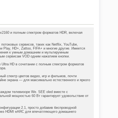
40х2160 и полным спектром форматов HDR, включая
отоковых сервисов, таких как Netflix, YouTube,
iew Play, HD+, Zattoo, FIFA+ и многие другие. Имеется
лючения к умным домашним и мультирумным
овым сервисам VOD одним нажатием кнопки.
 Ultra HD в сочетании с полным спектром форматов
ора.
ый спектр цветов видео, игр и фильмов, почти
айне экрана — для максимально естественного и яркого
каждом телевизоре We. SEE oled вместе с
альной мощностью 60 Вт гарантирует удовольствие от
онфигурации 2.1, просто добавив беспроводной
 через HDMI eARC для впечатляющего домашнего