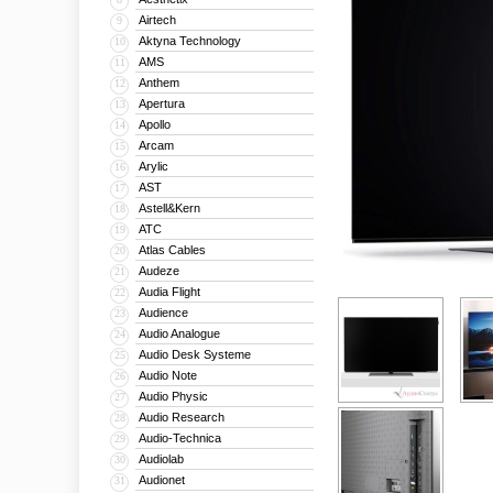
Airtech
9
Aktyna Technology
10
AMS
11
Anthem
12
Apertura
13
Apollo
14
Arcam
15
Arylic
16
AST
17
Astell&Kern
18
ATC
19
Atlas Cables
20
Audeze
21
Audia Flight
22
Audience
23
Audio Analogue
24
Audio Desk Systeme
25
Audio Note
26
Audio Physic
27
Audio Research
28
Audio-Technica
29
Audiolab
30
Audionet
31