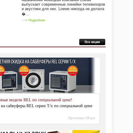
выпускает современные линейки телевизоров
и акустики для них. Loewe никогда не делала
�...
Подробнее
рные модели REL по специальной цене!
 на сабвуферы REL серии T/x по специальной цене
Прочитано:
68 раз