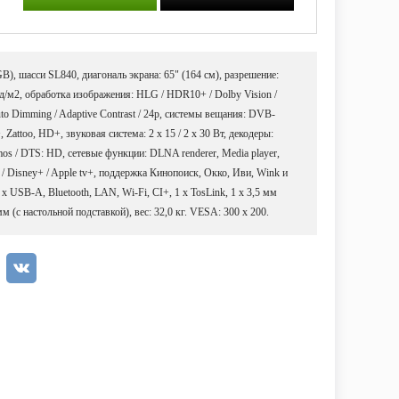
, шасси SL840, диагональ экрана: 65" (164 см), разрешение:
 кд/м2, обработка изображения: HLG / HDR10+ / Dolby Vision /
to Dimming / Adaptive Contrast / 24p, системы вещания: DVB-
attoo, HD+, звуковая система: 2 x 15 / 2 x 30 Вт, декодеры:
 Atmos / DTS: HD, сетевые функции: DLNA renderer, Media player,
x / Disney+ / Apple tv+, поддержка Кинопоиск, Окко, Иви, Wink и
х USB-А, Bluetooth, LAN, Wi-Fi, CI+, 1 х TosLink, 1 х 3,5 мм
мм (с настольной подставкой), вес: 32,0 кг. VESA: 300 x 200.