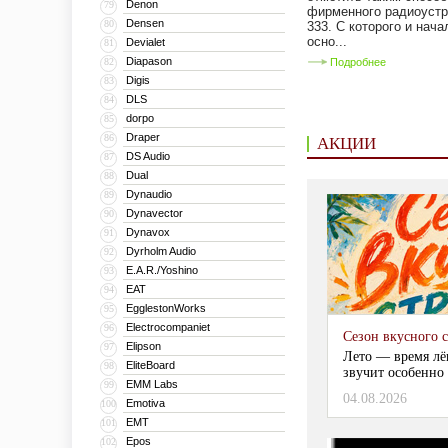
Denon
79
фирменного радиоустр
Densen
80
333. С которого и нач
осно...
Devialet
81
Diapason
82
Подробнее
Digis
83
DLS
84
dorpo
85
Draper
86
АКЦИИ
DS Audio
87
Dual
88
Dynaudio
89
Dynavector
90
Dynavox
91
Dyrholm Audio
92
E.A.R./Yoshino
93
EAT
94
EgglestonWorks
95
Electrocompaniet
96
Сезон вкусного 
Elipson
97
Лето — время лё
EliteBoard
98
звучит особенно 
EMM Labs
99
04.08.2026
Emotiva
100
EMT
101
Epos
102