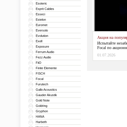
Esoteric
103
Esprit Cables
104
Esseci
105
Estelon
106
Euromet
107
Eversolo
108
Evolution
109
Акция на популяр
Exell
110
Испытайте незаб
Exposure
111
Focal по акционн
Ferrum Audio
112
01.07.2026
Fezz Audio
113
FiiO
114
Finite Elemente
115
FISCH
116
Focal
117
Furutech
118
Gallo Acoustics
119
Gauder Akustik
120
Gold Note
121
Goldring
122
Gryphon
123
HANA
124
Harbeth
125