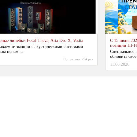
ные линейки Focal Theva, Aria Evo X, Vestia
С 15 июня 202
позиции HI-F
ываемые эмоции с акустическими системами
ым ценам....
Специальное п
обновить свое
Прочитано:
794 раз
11.06.2026