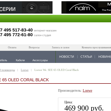
7 495 517-83-40
интернет-магазин
7 495 772-61-80
салон-студия
Оплата
Вопросы
Запись в салон
Комната прослушивания
НОВОСТИ
СТАТЬИ
НОВИН
ебель
Кабели
Аксессуары
 телевизоры
Loewe
Loewe We. SEE 65 OLED Coral Black
 65 OLED CORAL BLACK
Производитель:
Loewe
Цена:
469 900 руб.