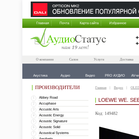
Главная
Почта
Карта сайта
Избранное
+
+
О компании
Салон
Услуги
Доставка
Акустика
Аудио
Видео
PRO АУДИО
AV-м
ПРОИЗВОДИТЕЛИ
Главная
Видео
OLED
Abbey Road
1
LOEWE WE. SEE
Accuphase
2
Accustic Arts
3
Код: 149482
Acoustic Energy
4
Acoustic Signature
5
Acoustic Solid
6
Acoustical Systems
7
Aesthetix
8