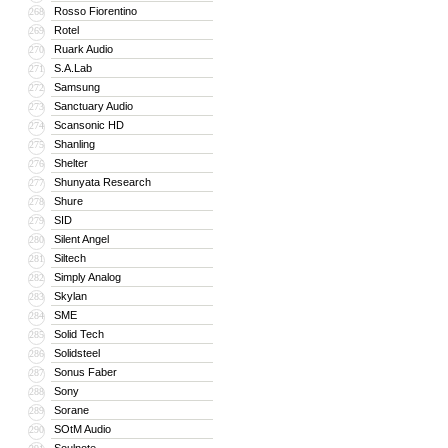
Rosso Fiorentino
268
Rotel
269
Ruark Audio
270
S.A.Lab
271
Samsung
272
Sanctuary Audio
273
Scansonic HD
274
Shanling
275
Shelter
276
Shunyata Research
277
Shure
278
SID
279
Silent Angel
280
Siltech
281
Simply Analog
282
Skylan
283
SME
284
Solid Tech
285
Solidsteel
286
Sonus Faber
287
Sony
288
Sorane
289
SOtM Audio
290