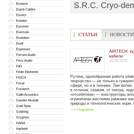
S.R.C. Cryo-dem
Esoteric
103
Esprit Cables
104
Esseci
105
Estelon
106
Euromet
107
Eversolo
108
СТАТЬИ
НОВОСТИ
Evolution
109
Exell
110
Exposure
111
AIRTECH: ку
Ferrum Audio
112
кабели
Fezz Audio
20.08.2025
113
FiiO
114
Finite Elemente
115
Рутина, однообразная работа уби
FISCH
116
творчество — не только в гуманит
Focal
117
сфере, но и в технике. Тем более,
Furutech
118
в отличие, скажем, от театра, не
«отсебятина» — конструкторы апп
Gallo Acoustics
119
ограничены жесткими рамками зак
Gauder Akustik
120
природы и технологических норм. 
Gold Note
121
Подробнее
Goldring
122
Gryphon
123
HANA
124
Harbeth
125