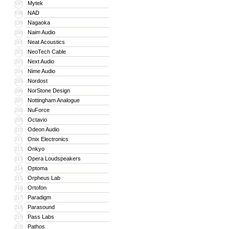
Mytek
197
NAD
198
Nagaoka
199
Naim Audio
200
Neat Acoustics
201
NeoTech Cable
202
Next Audio
203
Nime Audio
204
Nordost
205
NorStone Design
206
Nottingham Analogue
207
NuForce
208
Octavio
209
Odeon Audio
210
Onix Electronics
211
Onkyo
212
Opera Loudspeakers
213
Optoma
214
Orpheus Lab
215
Ortofon
216
Paradigm
217
Parasound
218
Pass Labs
219
Pathos
220