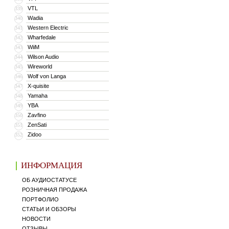
VTL
339
Wadia
340
Western Electric
341
Wharfedale
342
WiiM
343
Wilson Audio
344
Wireworld
345
Wolf von Langa
346
X-quisite
347
Yamaha
348
YBA
349
Zavfino
350
ZenSati
351
Zidoo
352
ИНФОРМАЦИЯ
ОБ АУДИОСТАТУСЕ
РОЗНИЧНАЯ ПРОДАЖА
ПОРТФОЛИО
СТАТЬИ И ОБЗОРЫ
НОВОСТИ
ОТЗЫВЫ