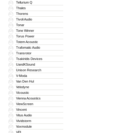
Tellurium Q
315
Thales
316
Thorens
317
Tivoli Audio
318
Tonar
319
Tone Winner
320
Torus Power
321
Totem Acoustic
322
Trafomatic Audio
323
Transrotor
324
Tsakiridis Devices
325
UandKSound
326
Unison Research
327
V-Moda
328
Van Den Hul
329
Velodyne
330
Vicoustic
331
Vienna Acoustics
332
ViewScreen
333
Vincent
334
Vitus Audio
335
Vividstorm
336
Voxmodule
337
VPI
338