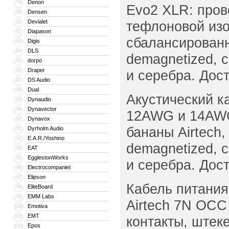
Denon
79
Evo2 XLR: пров
Densen
80
Devialet
тефлоновой изо
81
Diapason
82
сбалансированна
Digis
83
DLS
84
demagnetized, 
dorpo
85
Draper
86
и серебра. Дос
DS Audio
87
Dual
88
Акустический к
Dynaudio
89
Dynavector
90
12AWG и 14AWG
Dynavox
91
бананы Airtech,
Dyrholm Audio
92
E.A.R./Yoshino
93
demagnetized, 
EAT
94
EgglestonWorks
95
и серебра. Дос
Electrocompaniet
96
Elipson
97
Кабель питания
EliteBoard
98
EMM Labs
99
Airtech 7N OCC
Emotiva
100
EMT
101
контакты, штеке
Epos
102