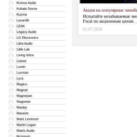
Kronos Audio
150
Kubala Sosna
151
Акция на популярные линейки
Kuzma
152
Испытайте незабываемые эм
Lavardin
153
Focal по акционным ценам...
LEAK
154
01.07.2026
Legacy Audio
155
LG Electronics
156
Lithe Audio
157
Little Lab
158
Living Voice
159
Loewe
160
Lumin
161
Luxman
162
Lyra
163
Magico
164
Magnat
165
Magnepan
166
Magnetar
167
Manley
168
Marantz
169
Mark Levinson
170
Martin Logan
171
Matrix Audio
172
McIntosh
173