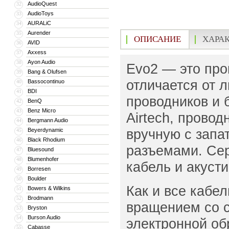
AudioQuest
32
AudioToys
33
AURALiC
34
Aurender
35
ОПИСАНИЕ
ХАРА
AVID
36
Axxess
37
Ayon Audio
38
Evo2 — это про
Bang & Olufsen
39
отличается от 
Bassocontinuo
40
BDI
41
проводников и 
BenQ
42
Benz Micro
43
Airtech, прово
Bergmann Audio
44
вручную с запа
Beyerdynamic
45
Black Rhodium
46
разъемами. Сер
Bluesound
47
Blumenhofer
48
кабель и акусти
Borresen
49
Boulder
50
Как и все кабе
Bowers & Wilkins
51
Brodmann
52
вращением со с
Bryston
53
Burson Audio
54
электронной обр
Cabasse
55