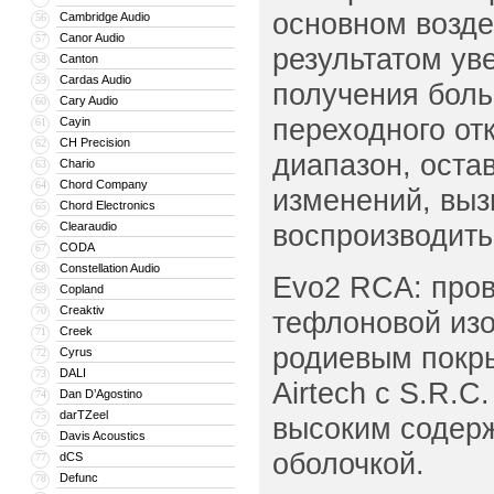
основном возде
Cambridge Audio
56
Canor Audio
57
результатом ув
Canton
58
Cardas Audio
59
получения боль
Cary Audio
60
переходного от
Cayin
61
CH Precision
62
диапазон, оста
Chario
63
Chord Company
64
изменений, выз
Chord Electronics
65
воспроизводить
Clearaudio
66
CODA
67
Constellation Audio
68
Evo2 RCA: пров
Copland
69
Creaktiv
70
тефлоновой изо
Creek
71
родиевым покр
Cyrus
72
DALI
73
Airtech с S.R.C
Dan D’Agostino
74
darTZeel
75
высоким содерж
Davis Acoustics
76
оболочкой.
dCS
77
Defunc
78