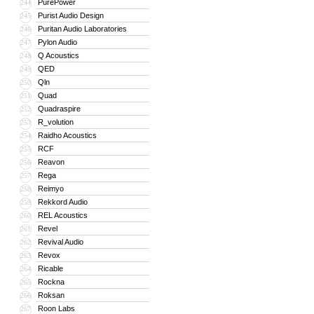
PurePower
244
Purist Audio Design
245
Puritan Audio Laboratories
246
Pylon Audio
247
Q Acoustics
248
QED
249
Qln
250
Quad
251
Quadraspire
252
R_volution
253
Raidho Acoustics
254
RCF
255
Reavon
256
Rega
257
Reimyo
258
Rekkord Audio
259
REL Acoustics
260
Revel
261
Revival Audio
262
Revox
263
Ricable
264
Rockna
265
Roksan
266
Roon Labs
267