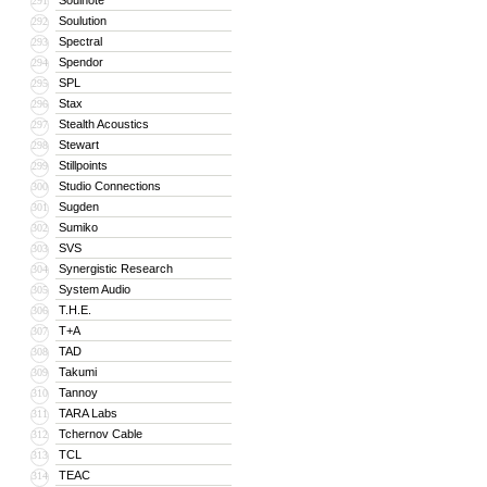
Soulnote
291
Soulution
292
Spectral
293
Spendor
294
SPL
295
Stax
296
Stealth Acoustics
297
Stewart
298
Stillpoints
299
Studio Connections
300
Sugden
301
Sumiko
302
SVS
303
Synergistic Research
304
System Audio
305
T.H.E.
306
T+A
307
TAD
308
Takumi
309
Tannoy
310
TARA Labs
311
Tchernov Cable
312
TCL
313
TEAC
314