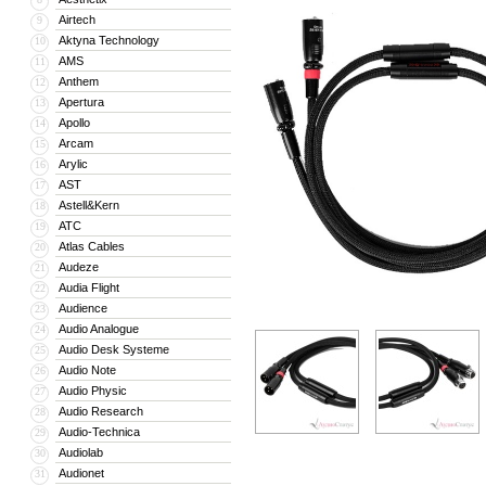
Airtech
9
Aktyna Technology
10
AMS
11
Anthem
12
Apertura
13
Apollo
14
Arcam
15
Arylic
16
AST
17
Astell&Kern
18
ATC
19
Atlas Cables
20
Audeze
21
Audia Flight
22
Audience
23
Audio Analogue
24
Audio Desk Systeme
25
Audio Note
26
Audio Physic
27
Audio Research
28
Audio-Technica
29
Audiolab
30
Audionet
31