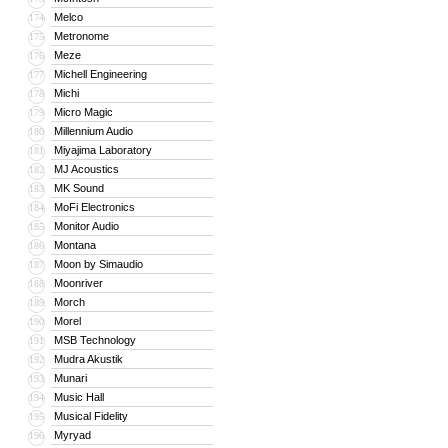
Melco
174
Metronome
175
Meze
176
Michell Engineering
177
Michi
178
Micro Magic
179
Millennium Audio
180
Miyajima Laboratory
181
MJ Acoustics
182
MK Sound
183
MoFi Electronics
184
Monitor Audio
185
Montana
186
Moon by Simaudio
187
Moonriver
188
Morch
189
Morel
190
MSB Technology
191
Mudra Akustik
192
Munari
193
Music Hall
194
Musical Fidelity
195
Myryad
196