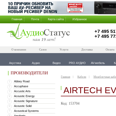
Главная
Почта
Карта сайта
Избранное
+7 495 51
+7 495 77
О компании
Салон
Услуги
Доставка
Оплата
Акустика
Аудио
Видео
PRO АУДИО
AV-мебель
К
ПРОИЗВОДИТЕЛИ
Главная
Кабели
Межблочные каб
Abbey Road
1
Accuphase
2
AIRTECH EV
Accustic Arts
3
Acoustic Energy
4
Acoustic Signature
5
Код: 153704
Acoustic Solid
6
Acoustical Systems
7
Aesthetix
8