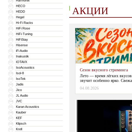
Harmonix
126
HECO
127
АКЦИИ
HEDD
128
Hegel
129
Hi-Fi Racks
130
HiFi Rose
131
HiFi-Tuning
132
HiFiStay
133
Hisense
134
iFi Audio
135
Inakustik
136
IOTAVX
137
IsoAcoustics
138
Сезон вкусного стриминга
Isol-8
139
Лето — время лёгких вкусов
IsoTek
140
звучит особенно ярко. Свежа
Jadis
141
04.08.2026
Jico
142
JL Audio
143
JVC
144
Karan Acoustics
145
Kauber
146
KEF
147
Klipsch
148
Krell
149