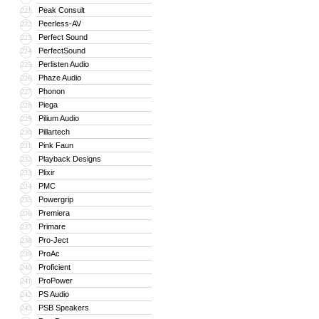
Peak Consult
221
Peerless-AV
222
Perfect Sound
223
PerfectSound
224
Perlisten Audio
225
Phaze Audio
226
Phonon
227
Piega
228
Pilium Audio
229
Pillartech
230
Pink Faun
231
Playback Designs
232
Plixir
233
PMC
234
Powergrip
235
Premiera
236
Primare
237
Pro-Ject
238
ProAc
239
Proficient
240
ProPower
241
PS Audio
242
PSB Speakers
243