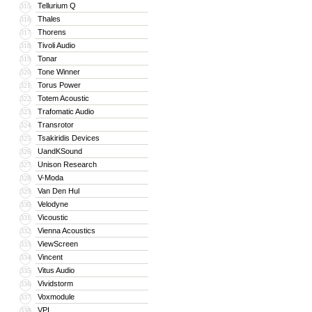
Tellurium Q
315
Thales
316
Thorens
317
Tivoli Audio
318
Tonar
319
Tone Winner
320
Torus Power
321
Totem Acoustic
322
Trafomatic Audio
323
Transrotor
324
Tsakiridis Devices
325
UandKSound
326
Unison Research
327
V-Moda
328
Van Den Hul
329
Velodyne
330
Vicoustic
331
Vienna Acoustics
332
ViewScreen
333
Vincent
334
Vitus Audio
335
Vividstorm
336
Voxmodule
337
VPI
338