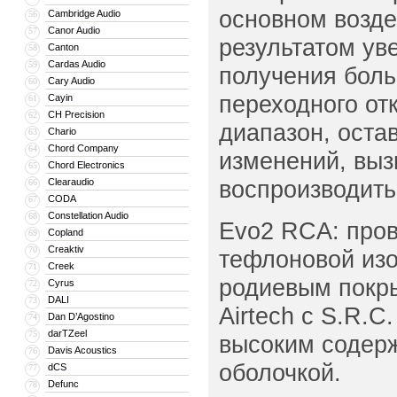
основном возде
Cambridge Audio
56
Canor Audio
57
результатом ув
Canton
58
Cardas Audio
59
получения боль
Cary Audio
60
переходного от
Cayin
61
CH Precision
62
диапазон, оста
Chario
63
Chord Company
64
изменений, выз
Chord Electronics
65
воспроизводить
Clearaudio
66
CODA
67
Constellation Audio
68
Evo2 RCA: пров
Copland
69
Creaktiv
70
тефлоновой изо
Creek
71
родиевым покр
Cyrus
72
DALI
73
Airtech с S.R.C
Dan D’Agostino
74
darTZeel
75
высоким содерж
Davis Acoustics
76
оболочкой.
dCS
77
Defunc
78