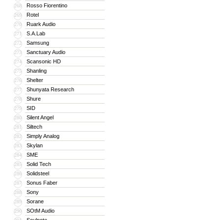
Rosso Fiorentino
268
Rotel
269
Ruark Audio
270
S.A.Lab
271
Samsung
272
Sanctuary Audio
273
Scansonic HD
274
Shanling
275
Shelter
276
Shunyata Research
277
Shure
278
SID
279
Silent Angel
280
Siltech
281
Simply Analog
282
Skylan
283
SME
284
Solid Tech
285
Solidsteel
286
Sonus Faber
287
Sony
288
Sorane
289
SOtM Audio
290