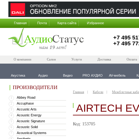
Главная
Почта
Карта сайта
Избранное
+7 495 51
+7 495 77
О компании
Салон
Услуги
Доставка
Оплата
Акустика
Аудио
Видео
PRO АУДИО
AV-мебель
К
ПРОИЗВОДИТЕЛИ
Главная
Кабели
Межблочные каб
Abbey Road
1
Accuphase
2
AIRTECH EV
Accustic Arts
3
Acoustic Energy
4
Acoustic Signature
5
Код: 153705
Acoustic Solid
6
Acoustical Systems
7
Aesthetix
8