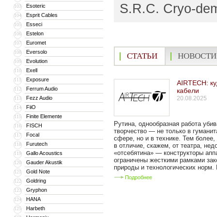
S.R.C. Cryo-dem
Esoteric
103
Esprit Cables
104
Esseci
105
Estelon
106
Euromet
107
Eversolo
108
СТАТЬИ
НОВОСТИ
Evolution
109
Exell
110
Exposure
111
AIRTECH: ку
Ferrum Audio
112
кабели
Fezz Audio
20.08.2025
113
FiiO
114
Finite Elemente
115
Рутина, однообразная работа уби
FISCH
116
творчество — не только в гуманит
Focal
117
сфере, но и в технике. Тем более,
Furutech
118
в отличие, скажем, от театра, не
«отсебятина» — конструкторы апп
Gallo Acoustics
119
ограничены жесткими рамками зак
Gauder Akustik
120
природы и технологических норм. 
Gold Note
121
Подробнее
Goldring
122
Gryphon
123
HANA
124
Harbeth
125