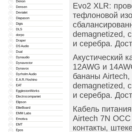
Denon
79
Evo2 XLR: пров
Densen
80
Devialet
тефлоновой изо
81
Diapason
82
сбалансированна
Digis
83
DLS
84
demagnetized, 
dorpo
85
Draper
86
и серебра. Дос
DS Audio
87
Dual
88
Акустический к
Dynaudio
89
Dynavector
90
12AWG и 14AWG
Dynavox
91
бананы Airtech,
Dyrholm Audio
92
E.A.R./Yoshino
93
demagnetized, 
EAT
94
EgglestonWorks
95
и серебра. Дос
Electrocompaniet
96
Elipson
97
Кабель питания
EliteBoard
98
EMM Labs
99
Airtech 7N OCC
Emotiva
100
EMT
101
контакты, штеке
Epos
102