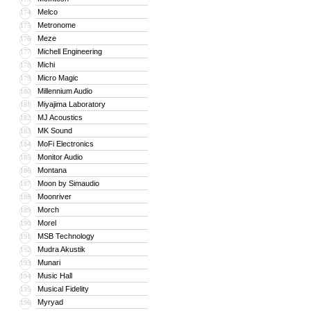
Melco
174
Metronome
175
Meze
176
Michell Engineering
177
Michi
178
Micro Magic
179
Millennium Audio
180
Miyajima Laboratory
181
MJ Acoustics
182
MK Sound
183
MoFi Electronics
184
Monitor Audio
185
Montana
186
Moon by Simaudio
187
Moonriver
188
Morch
189
Morel
190
MSB Technology
191
Mudra Akustik
192
Munari
193
Music Hall
194
Musical Fidelity
195
Myryad
196