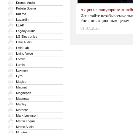
Kronos Audio
150
Kubala Sosna
151
Акция на популярные линейки
Kuzma
152
Испытайте незабываемые эм
Lavardin
153
Focal по акционным ценам...
LEAK
154
01.07.2026
Legacy Audio
155
LG Electronics
156
Lithe Audio
157
Little Lab
158
Living Voice
159
Loewe
160
Lumin
161
Luxman
162
Lyra
163
Magico
164
Magnat
165
Magnepan
166
Magnetar
167
Manley
168
Marantz
169
Mark Levinson
170
Martin Logan
171
Matrix Audio
172
McIntosh
173