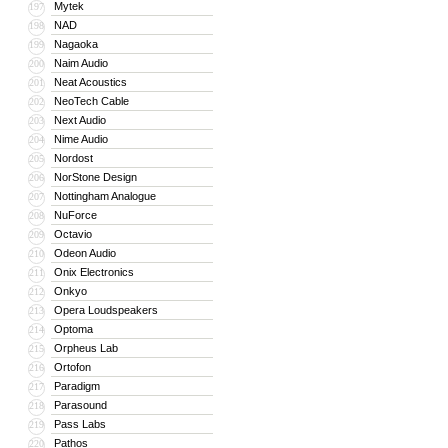
Mytek
197
NAD
198
Nagaoka
199
Naim Audio
200
Neat Acoustics
201
NeoTech Cable
202
Next Audio
203
Nime Audio
204
Nordost
205
NorStone Design
206
Nottingham Analogue
207
NuForce
208
Octavio
209
Odeon Audio
210
Onix Electronics
211
Onkyo
212
Opera Loudspeakers
213
Optoma
214
Orpheus Lab
215
Ortofon
216
Paradigm
217
Parasound
218
Pass Labs
219
Pathos
220