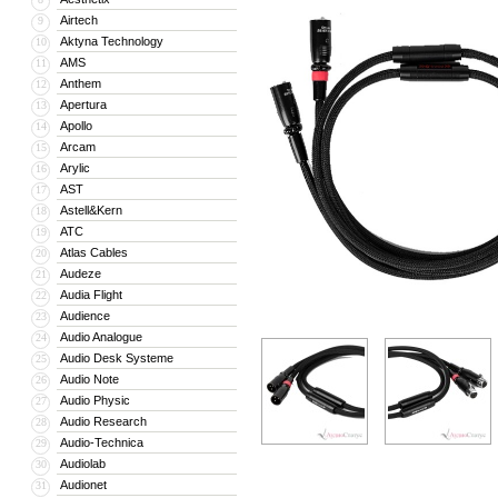
Airtech
9
Aktyna Technology
10
AMS
11
Anthem
12
Apertura
13
Apollo
14
Arcam
15
Arylic
16
AST
17
Astell&Kern
18
ATC
19
Atlas Cables
20
Audeze
21
Audia Flight
22
Audience
23
Audio Analogue
24
Audio Desk Systeme
25
Audio Note
26
Audio Physic
27
Audio Research
28
Audio-Technica
29
Audiolab
30
Audionet
31