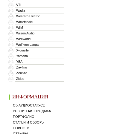
VTL
339
Wadia
340
Western Electric
341
Wharfedale
342
WiiM
343
Wilson Audio
344
Wireworld
345
Wolf von Langa
346
X-quisite
347
Yamaha
348
YBA
349
Zavfino
350
ZenSati
351
Zidoo
352
ИНФОРМАЦИЯ
ОБ АУДИОСТАТУСЕ
РОЗНИЧНАЯ ПРОДАЖА
ПОРТФОЛИО
СТАТЬИ И ОБЗОРЫ
НОВОСТИ
ОТЗЫВЫ