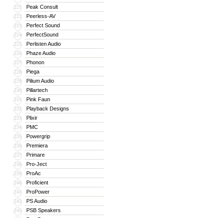
Peak Consult
221
Peerless-AV
222
Perfect Sound
223
PerfectSound
224
Perlisten Audio
225
Phaze Audio
226
Phonon
227
Piega
228
Pilium Audio
229
Pillartech
230
Pink Faun
231
Playback Designs
232
Plixir
233
PMC
234
Powergrip
235
Premiera
236
Primare
237
Pro-Ject
238
ProAc
239
Proficient
240
ProPower
241
PS Audio
242
PSB Speakers
243