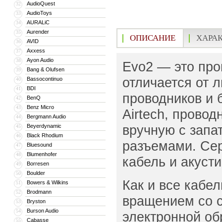
AudioQuest
32
AudioToys
33
AURALiC
34
Aurender
35
ОПИСАНИЕ
ХАРА
AVID
36
Axxess
37
Ayon Audio
38
Evo2 — это про
Bang & Olufsen
39
отличается от 
Bassocontinuo
40
BDI
41
проводников и 
BenQ
42
Benz Micro
43
Airtech, прово
Bergmann Audio
44
вручную с запа
Beyerdynamic
45
Black Rhodium
46
разъемами. Сер
Bluesound
47
Blumenhofer
48
кабель и акусти
Borresen
49
Boulder
50
Как и все кабе
Bowers & Wilkins
51
Brodmann
52
вращением со с
Bryston
53
Burson Audio
54
электронной обр
Cabasse
55