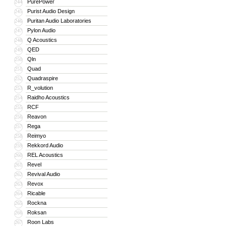
PurePower
244
Purist Audio Design
245
Puritan Audio Laboratories
246
Pylon Audio
247
Q Acoustics
248
QED
249
Qln
250
Quad
251
Quadraspire
252
R_volution
253
Raidho Acoustics
254
RCF
255
Reavon
256
Rega
257
Reimyo
258
Rekkord Audio
259
REL Acoustics
260
Revel
261
Revival Audio
262
Revox
263
Ricable
264
Rockna
265
Roksan
266
Roon Labs
267