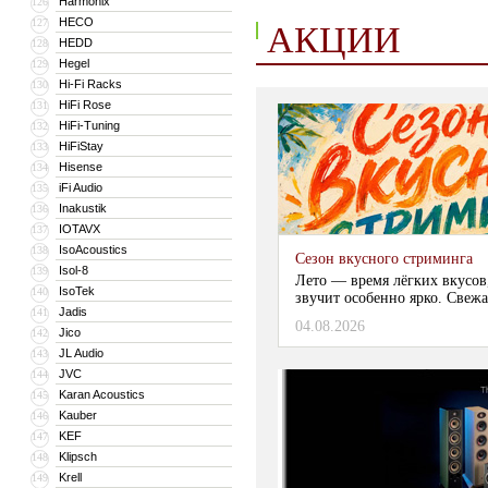
Harmonix
126
HECO
127
АКЦИИ
HEDD
128
Hegel
129
Hi-Fi Racks
130
HiFi Rose
131
HiFi-Tuning
132
HiFiStay
133
Hisense
134
iFi Audio
135
Inakustik
136
IOTAVX
137
IsoAcoustics
138
Сезон вкусного стриминга
Isol-8
139
Лето — время лёгких вкусов
IsoTek
140
звучит особенно ярко. Свежа
Jadis
141
04.08.2026
Jico
142
JL Audio
143
JVC
144
Karan Acoustics
145
Kauber
146
KEF
147
Klipsch
148
Krell
149