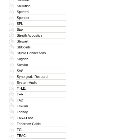
Soulnote
291
Soulution
292
Spectral
293
Spendor
294
SPL
295
Stax
296
Stealth Acoustics
297
Stewart
298
Stillpoints
299
Studio Connections
300
Sugden
301
Sumiko
302
SVS
303
Synergistic Research
304
System Audio
305
T.H.E.
306
T+A
307
TAD
308
Takumi
309
Tannoy
310
TARA Labs
311
Tchernov Cable
312
TCL
313
TEAC
314