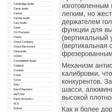
изготовленным 
Cambridge Audio
56
Canor Audio
57
легким, но же
Canton
58
Cardas Audio
59
держателем гол
Cary Audio
60
функции для вы
Cayin
61
CH Precision
62
(вертикальный 
Chario
63
Chord Company
64
(вертикальная 
Chord Electronics
65
Clearaudio
фрезерованным
66
CODA
67
Constellation Audio
68
Механизм антис
Copland
69
Creaktiv
70
калибровки, чт
Creek
71
конкурентов. 
Cyrus
72
DALI
73
шасси, алюмин
Dan D’Agostino
74
darTZeel
75
высокой плотно
Davis Acoustics
76
dCS
77
Как и более до
Defunc
78