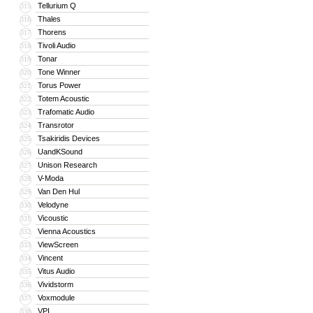
Tellurium Q
315
Thales
316
Thorens
317
Tivoli Audio
318
Tonar
319
Tone Winner
320
Torus Power
321
Totem Acoustic
322
Trafomatic Audio
323
Transrotor
324
Tsakiridis Devices
325
UandKSound
326
Unison Research
327
V-Moda
328
Van Den Hul
329
Velodyne
330
Vicoustic
331
Vienna Acoustics
332
ViewScreen
333
Vincent
334
Vitus Audio
335
Vividstorm
336
Voxmodule
337
VPI
338