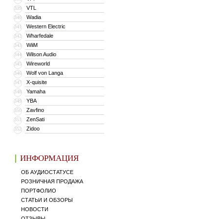
VTL
339
Wadia
340
Western Electric
341
Wharfedale
342
WiiM
343
Wilson Audio
344
Wireworld
345
Wolf von Langa
346
X-quisite
347
Yamaha
348
YBA
349
Zavfino
350
ZenSati
351
Zidoo
352
ИНФОРМАЦИЯ
ОБ АУДИОСТАТУСЕ
РОЗНИЧНАЯ ПРОДАЖА
ПОРТФОЛИО
СТАТЬИ И ОБЗОРЫ
НОВОСТИ
ОТЗЫВЫ