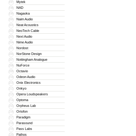
Mytek
197
NAD
198
Nagaoka
199
Naim Audio
200
Neat Acoustics
201
NeoTech Cable
202
Next Audio
203
Nime Audio
204
Nordost
205
NorStone Design
206
Nottingham Analogue
207
NuForce
208
Octavio
209
Odeon Audio
210
Onix Electronics
211
Onkyo
212
Opera Loudspeakers
213
Optoma
214
Orpheus Lab
215
Ortofon
216
Paradigm
217
Parasound
218
Pass Labs
219
Pathos
220