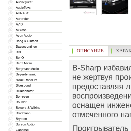
AudioQuest
32
AudioToys
33
AURALiC
34
Aurender
35
AVID
36
Axxess
37
Ayon Audio
38
Bang & Olufsen
39
Bassocontinuo
40
ОПИСАНИЕ
ХАРА
BDI
41
BenQ
42
Benz Micro
43
B-Sharp избави
Bergmann Audio
44
Beyerdynamic
не жертвуя про
45
Black Rhodium
46
предоставляя 
Bluesound
47
Blumenhofer
48
воспроизведени
Borresen
49
Boulder
50
оснащен инжен
Bowers & Wilkins
51
отмеченного на
Brodmann
52
Bryston
53
Burson Audio
54
Проигрыватель 
Cabasse
55