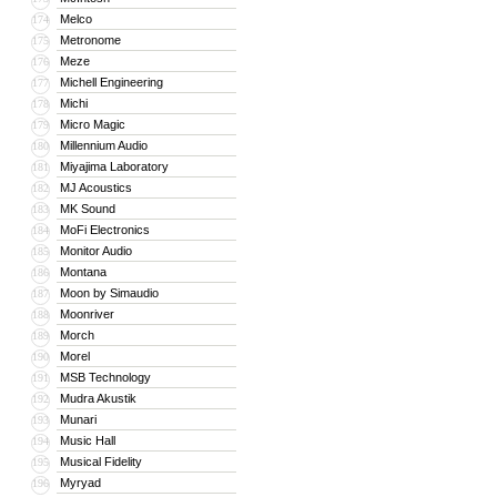
Melco
174
Metronome
175
Meze
176
Michell Engineering
177
Michi
178
Micro Magic
179
Millennium Audio
180
Miyajima Laboratory
181
MJ Acoustics
182
MK Sound
183
MoFi Electronics
184
Monitor Audio
185
Montana
186
Moon by Simaudio
187
Moonriver
188
Morch
189
Morel
190
MSB Technology
191
Mudra Akustik
192
Munari
193
Music Hall
194
Musical Fidelity
195
Myryad
196