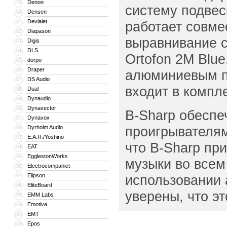
Denon
79
систему подвес
Densen
80
Devialet
81
работает совм
Diapason
82
выравнивание с
Digis
83
DLS
84
Ortofon 2M Blu
dorpo
85
Draper
86
алюминиевым пр
DS Audio
87
входит в компл
Dual
88
Dynaudio
89
Dynavector
90
B-Sharp обеспе
Dynavox
91
проигрывателям
Dyrholm Audio
92
E.A.R./Yoshino
93
что B-Sharp пр
EAT
94
EgglestonWorks
95
музыки во всем
Electrocompaniet
96
Elipson
использовании а
97
EliteBoard
98
уверены, что эт
EMM Labs
99
Emotiva
100
EMT
101
Epos
102