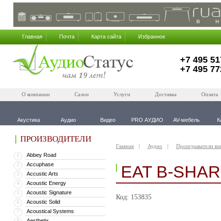
Главная
Почта
Карта сайта
Избранное
+7 495 51
+7 495 77
О компании
Салон
Услуги
Доставка
Оплата
Акустика
Аудио
Видео
PRO АУДИО
AV-мебель
К
ПРОИЗВОДИТЕЛИ
Главная
Аудио
Проигрыватели ви
Abbey Road
1
Accuphase
2
EAT B-SHAR
Accustic Arts
3
Acoustic Energy
4
Acoustic Signature
5
Код: 153835
Acoustic Solid
6
Acoustical Systems
7
Aesthetix
8