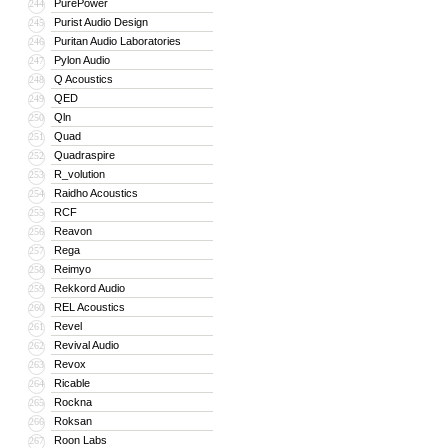
PurePower
244
Purist Audio Design
245
Puritan Audio Laboratories
246
Pylon Audio
247
Q Acoustics
248
QED
249
Qln
250
Quad
251
Quadraspire
252
R_volution
253
Raidho Acoustics
254
RCF
255
Reavon
256
Rega
257
Reimyo
258
Rekkord Audio
259
REL Acoustics
260
Revel
261
Revival Audio
262
Revox
263
Ricable
264
Rockna
265
Roksan
266
Roon Labs
267