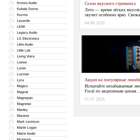
Kronos Audio
150
Сезон вкусного стриминга
Kubala Sosna
151
Лето — время лёгких вкусов
звучит особенно ярко. Свежа
Kuzma
152
Lavardin
153
04.08.2026
LEAK
154
Legacy Audio
155
LG Electronics
156
Lithe Audio
157
Little Lab
158
Living Voice
159
Loewe
160
Lumin
161
Luxman
162
Акция на популярные линейки
Lyra
163
Испытайте незабываемые эм
Magico
164
Focal по акционным ценам...
Magnat
165
Magnepan
166
01.07.2026
Magnetar
167
Manley
168
Marantz
169
Mark Levinson
170
Martin Logan
171
Matrix Audio
172
McIntosh
173