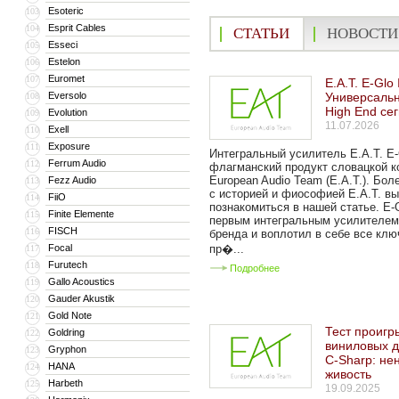
Esoteric
103
Esprit Cables
104
СТАТЬИ
НОВОСТИ
Esseci
105
Estelon
106
Euromet
107
E.A.T. E-Glo 
Eversolo
Универсальн
108
High End се
Evolution
109
11.07.2026
Exell
110
Exposure
111
Интегральный усилитель E.A.T. E-
Ferrum Audio
112
флагманский продукт словацкой к
European Audio Team (E.A.T.). Бол
Fezz Audio
113
с историей и фиософией E.A.T. в
FiiO
114
познакомиться в нашей статье. E-G
Finite Elemente
115
первым интегральным усилителем
FISCH
116
бренда и воплотил в себе все кл
Focal
пр�...
117
Furutech
118
Подробнее
Gallo Acoustics
119
Gauder Akustik
120
Gold Note
121
Тест проигр
Goldring
122
виниловых д
Gryphon
123
C-Sharp: не
HANA
124
живость
Harbeth
125
19.09.2025