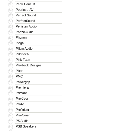
Peak Consult
221
Peerless-AV
222
Perfect Sound
223
PerfectSound
224
Perlisten Audio
225
Phaze Audio
226
Phonon
227
Piega
228
Pilium Audio
229
Pillartech
230
Pink Faun
231
Playback Designs
232
Plixir
233
PMC
234
Powergrip
235
Premiera
236
Primare
237
Pro-Ject
238
ProAc
239
Proficient
240
ProPower
241
PS Audio
242
PSB Speakers
243