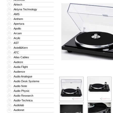
Airtech
9
Aktyna Technology
10
AMS
11
Anthem
12
Apertura
13
Apollo
14
Arcam
15
Arylic
16
AST
17
Astell&Kern
18
ATC
19
Atlas Cables
20
Audeze
21
Audia Flight
22
Audience
23
Audio Analogue
24
Audio Desk Systeme
25
Audio Note
26
Audio Physic
27
Audio Research
28
Audio-Technica
29
Audiolab
30
Audionet
31