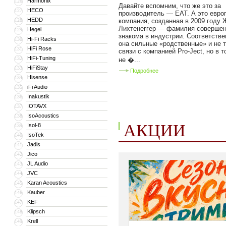
Harmonix
126
Давайте вспомним, что же это за
HECO
127
производитель — EAT. А это евро
HEDD
128
компания, созданная в 2009 году
Лихтенеггер — фамилия совершен
Hegel
129
знакома в индустрии. Соответстве
Hi-Fi Racks
130
она сильные «родственные» и не 
HiFi Rose
131
связи с компанией Pro-Ject, но в 
HiFi-Tuning
132
не �...
HiFiStay
133
Подробнее
Hisense
134
iFi Audio
135
Inakustik
136
IOTAVX
137
IsoAcoustics
138
АКЦИИ
Isol-8
139
IsoTek
140
Jadis
141
Jico
142
JL Audio
143
JVC
144
Karan Acoustics
145
Kauber
146
KEF
147
Klipsch
148
Krell
149