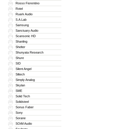
Rosso Fiorentino
268
Rotel
269
Ruark Audio
270
S.A.Lab
271
Samsung
272
Sanctuary Audio
273
Scansonic HD
274
Shanling
275
Shelter
276
Shunyata Research
277
Shure
278
SID
279
Silent Angel
280
Siltech
281
Simply Analog
282
Skylan
283
SME
284
Solid Tech
285
Solidsteel
286
Sonus Faber
287
Sony
288
Sorane
289
SOtM Audio
290