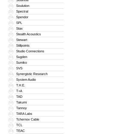
Soulnote
291
Soulution
292
Spectral
293
Spendor
294
SPL
295
Stax
296
Stealth Acoustics
297
Stewart
298
Stillpoints
299
Studio Connections
300
Sugden
301
Sumiko
302
SVS
303
Synergistic Research
304
System Audio
305
T.H.E.
306
T+A
307
TAD
308
Takumi
309
Tannoy
310
TARA Labs
311
Tchernov Cable
312
TCL
313
TEAC
314