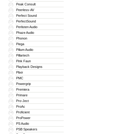
Peak Consult
221
Peerless-AV
222
Perfect Sound
223
PerfectSound
224
Perlisten Audio
225
Phaze Audio
226
Phonon
227
Piega
228
Pilium Audio
229
Pillartech
230
Pink Faun
231
Playback Designs
232
Plixir
233
PMC
234
Powergrip
235
Premiera
236
Primare
237
Pro-Ject
238
ProAc
239
Proficient
240
ProPower
241
PS Audio
242
PSB Speakers
243