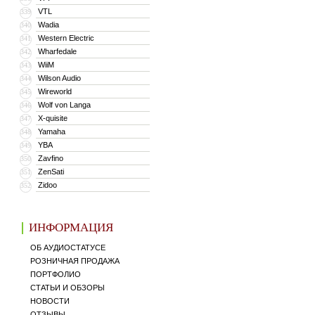
VTL
339
Wadia
340
Western Electric
341
Wharfedale
342
WiiM
343
Wilson Audio
344
Wireworld
345
Wolf von Langa
346
X-quisite
347
Yamaha
348
YBA
349
Zavfino
350
ZenSati
351
Zidoo
352
ИНФОРМАЦИЯ
ОБ АУДИОСТАТУСЕ
РОЗНИЧНАЯ ПРОДАЖА
ПОРТФОЛИО
СТАТЬИ И ОБЗОРЫ
НОВОСТИ
ОТЗЫВЫ