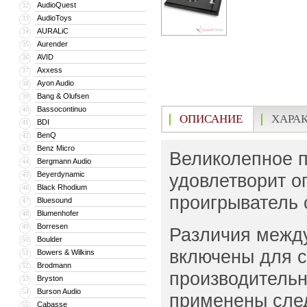
AudioQuest
32
AudioToys
33
AURALiC
34
Aurender
35
AVID
36
Axxess
37
Ayon Audio
38
Bang & Olufsen
39
Bassocontinuo
40
ОПИСАНИЕ
ХАРА
BDI
41
BenQ
42
Benz Micro
43
Великолепное п
Bergmann Audio
44
Beyerdynamic
удовлетворит о
45
Black Rhodium
46
проигрыватель 
Bluesound
47
Blumenhofer
48
Borresen
49
Различия между
Boulder
50
включены для с
Bowers & Wilkins
51
Brodmann
52
производительн
Bryston
53
Burson Audio
54
применены сле
Cabasse
55