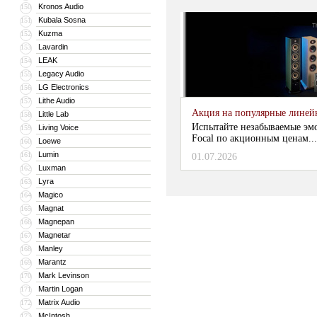
Kronos Audio
150
Kubala Sosna
151
Kuzma
152
Lavardin
153
LEAK
154
Legacy Audio
155
LG Electronics
156
Lithe Audio
157
Акция на популярные линейки
Little Lab
158
Испытайте незабываемые эм
Living Voice
159
Focal по акционным ценам...
Loewe
160
Lumin
161
01.07.2026
Luxman
162
Lyra
163
Magico
164
Magnat
165
Magnepan
166
Magnetar
167
Manley
168
Marantz
169
Mark Levinson
170
Martin Logan
171
Matrix Audio
172
McIntosh
173