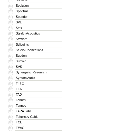
Soulnote
291
Soulution
292
Spectral
293
Spendor
294
SPL
295
Stax
296
Stealth Acoustics
297
Stewart
298
Stillpoints
299
Studio Connections
300
Sugden
301
Sumiko
302
SVS
303
Synergistic Research
304
System Audio
305
T.H.E.
306
T+A
307
TAD
308
Takumi
309
Tannoy
310
TARA Labs
311
Tchernov Cable
312
TCL
313
TEAC
314