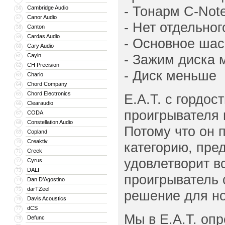
- Тонарм C-Not
Cambridge Audio
56
Canor Audio
57
- Нет отдельно
Canton
58
Cardas Audio
59
- Основное шас
Cary Audio
60
- Зажим диска
Cayin
61
CH Precision
62
- Диск меньше
Chario
63
Chord Company
64
Chord Electronics
65
E.A.T. с гордос
Clearaudio
66
проигрывателя 
CODA
67
Constellation Audio
68
Потому что он 
Copland
69
Creaktiv
70
категорию, пред
Creek
71
удовлетворит в
Cyrus
72
DALI
73
проигрыватель 
Dan D’Agostino
74
darTZeel
75
решение для но
Davis Acoustics
76
dCS
77
Мы в E.A.T. опр
Defunc
78