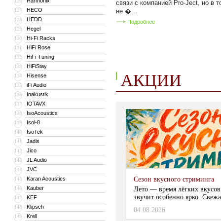
Harmonix
126
связи с компанией Pro-Ject, но в 
HECO
127
не �...
HEDD
128
Подробнее
Hegel
129
Hi-Fi Racks
130
HiFi Rose
131
HiFi-Tuning
132
HiFiStay
133
АКЦИИ
Hisense
134
iFi Audio
135
Inakustik
136
IOTAVX
137
IsoAcoustics
138
Isol-8
139
IsoTek
140
Jadis
141
Jico
142
JL Audio
143
JVC
144
Karan Acoustics
Сезон вкусного стриминга
145
Kauber
146
Лето — время лёгких вкусов
звучит особенно ярко. Свежа
KEF
147
Klipsch
148
04.08.2026
Krell
149