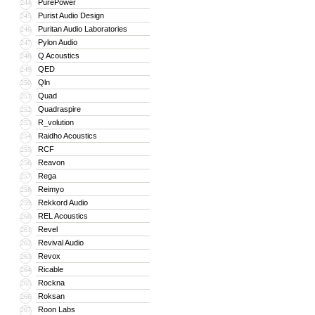
PurePower
244
Purist Audio Design
245
Puritan Audio Laboratories
246
Pylon Audio
247
Q Acoustics
248
QED
249
Qln
250
Quad
251
Quadraspire
252
R_volution
253
Raidho Acoustics
254
RCF
255
Reavon
256
Rega
257
Reimyo
258
Rekkord Audio
259
REL Acoustics
260
Revel
261
Revival Audio
262
Revox
263
Ricable
264
Rockna
265
Roksan
266
Roon Labs
267