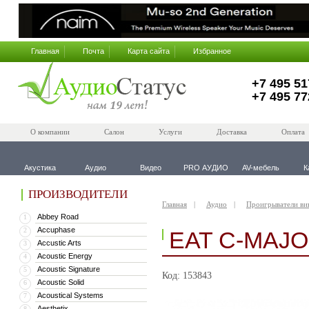
Главная
Почта
Карта сайта
Избранное
+7 495 51
+7 495 77
О компании
Салон
Услуги
Доставка
Оплата
Акустика
Аудио
Видео
PRO АУДИО
AV-мебель
К
ПРОИЗВОДИТЕЛИ
Главная
Аудио
Проигрыватели ви
Abbey Road
1
Accuphase
2
EAT C-MAJO
Accustic Arts
3
Acoustic Energy
4
Acoustic Signature
5
Код: 153843
Acoustic Solid
6
Acoustical Systems
7
Aesthetix
8