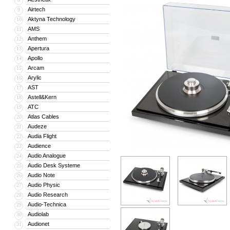
Airtech
9
Aktyna Technology
10
AMS
11
Anthem
12
Apertura
13
Apollo
14
Arcam
15
Arylic
16
AST
17
Astell&Kern
18
ATC
19
Atlas Cables
20
Audeze
21
Audia Flight
22
Audience
23
Audio Analogue
24
Audio Desk Systeme
25
Audio Note
26
Audio Physic
27
Audio Research
28
Audio-Technica
29
Audiolab
30
Audionet
31