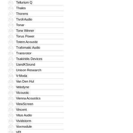
Tellurium Q
315
Thales
316
Thorens
317
Tivoli Audio
318
Tonar
319
Tone Winner
320
Torus Power
321
Totem Acoustic
322
Trafomatic Audio
323
Transrotor
324
Tsakiridis Devices
325
UandKSound
326
Unison Research
327
V-Moda
328
Van Den Hul
329
Velodyne
330
Vicoustic
331
Vienna Acoustics
332
ViewScreen
333
Vincent
334
Vitus Audio
335
Vividstorm
336
Voxmodule
337
VPI
338