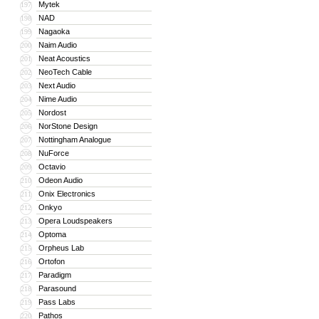
Mytek
197
NAD
198
Nagaoka
199
Naim Audio
200
Neat Acoustics
201
NeoTech Cable
202
Next Audio
203
Nime Audio
204
Nordost
205
NorStone Design
206
Nottingham Analogue
207
NuForce
208
Octavio
209
Odeon Audio
210
Onix Electronics
211
Onkyo
212
Opera Loudspeakers
213
Optoma
214
Orpheus Lab
215
Ortofon
216
Paradigm
217
Parasound
218
Pass Labs
219
Pathos
220