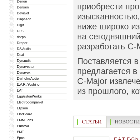
Denon
79
приобрести про
Densen
80
Devialet
81
изысканностью,
Diapason
82
ниже широко из
Digis
83
DLS
84
на сегодняшний
dorpo
85
Draper
86
разработать C-M
DS Audio
87
Dual
88
Поставляется в
Dynaudio
89
Dynavector
90
предлагается в 
Dynavox
91
C-Major извлеч
Dyrholm Audio
92
E.A.R./Yoshino
93
из прошлого, ко
EAT
94
EgglestonWorks
95
Electrocompaniet
96
Elipson
97
EliteBoard
98
EMM Labs
99
СТАТЬИ
НОВОСТИ
Emotiva
100
EMT
101
Epos
102
E.A.T. E-Glo 