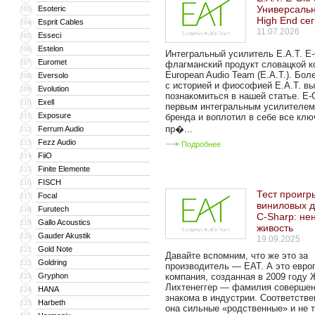
Универсальн
Esoteric
103
High End се
Esprit Cables
104
11.07.2026
Esseci
105
Estelon
106
Интегральный усилитель E.A.T. E-
Euromet
107
флагманский продукт словацкой к
European Audio Team (E.A.T.). Бол
Eversolo
108
с историей и фиософией E.A.T. в
Evolution
109
познакомиться в нашей статье. E-G
Exell
110
первым интегральным усилителем
Exposure
111
бренда и воплотил в себе все кл
пр�...
Ferrum Audio
112
Fezz Audio
113
Подробнее
FiiO
114
Finite Elemente
115
FISCH
116
Тест проигр
Focal
117
виниловых д
Furutech
118
C-Sharp: не
Gallo Acoustics
119
живость
Gauder Akustik
120
19.09.2025
Gold Note
121
Давайте вспомним, что же это за
Goldring
122
производитель — EAT. А это евро
Gryphon
компания, созданная в 2009 году
123
Лихтенеггер — фамилия совершен
HANA
124
знакома в индустрии. Соответстве
Harbeth
125
она сильные «родственные» и не 