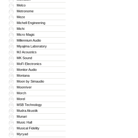
Melco
174
Metronome
175
Meze
176
Michell Engineering
177
Michi
178
Micro Magic
179
Millennium Audio
180
Miyajima Laboratory
181
MJ Acoustics
182
MK Sound
183
MoFi Electronics
184
Monitor Audio
185
Montana
186
Moon by Simaudio
187
Moonriver
188
Morch
189
Morel
190
MSB Technology
191
Mudra Akustik
192
Munari
193
Music Hall
194
Musical Fidelity
195
Myryad
196