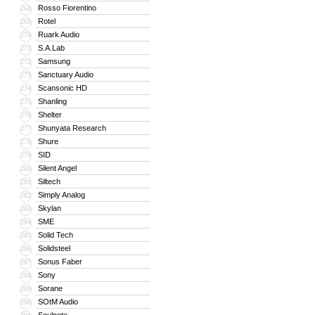
Rosso Fiorentino
268
Rotel
269
Ruark Audio
270
S.A.Lab
271
Samsung
272
Sanctuary Audio
273
Scansonic HD
274
Shanling
275
Shelter
276
Shunyata Research
277
Shure
278
SID
279
Silent Angel
280
Siltech
281
Simply Analog
282
Skylan
283
SME
284
Solid Tech
285
Solidsteel
286
Sonus Faber
287
Sony
288
Sorane
289
SOtM Audio
290