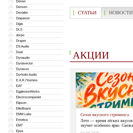
Denon
79
Densen
80
СТАТЬИ
НОВОСТИ
Devialet
81
Diapason
82
Digis
83
DLS
84
dorpo
85
Draper
86
DS Audio
87
АКЦИИ
Dual
88
Dynaudio
89
Dynavector
90
Dynavox
91
Dyrholm Audio
92
E.A.R./Yoshino
93
EAT
94
EgglestonWorks
95
Electrocompaniet
96
Elipson
97
EliteBoard
98
EMM Labs
99
Сезон вкусного стриминга
Emotiva
100
Лето — время лёгких вкусов
звучит особенно ярко. Свежа
EMT
101
Epos
102