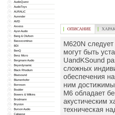
AudioQuest
32
AudioToys
33
AURALiC
34
Aurender
35
AVID
36
Axxess
37
ОПИСАНИЕ
ХАРА
Ayon Audio
38
Bang & Olufsen
39
Bassocontinuo
40
M620N следует 
BDI
41
могут быть уста
BenQ
42
Benz Micro
43
UandKSound раз
Bergmann Audio
44
Beyerdynamic
45
сложных индив
Black Rhodium
46
обеспечения на
Bluesound
47
Blumenhofer
48
ним достижимы 
Borresen
49
Boulder
50
M6 обладает б
Bowers & Wilkins
51
акустическим х
Brodmann
52
Bryston
53
техническая на
Burson Audio
54
Cabasse
55