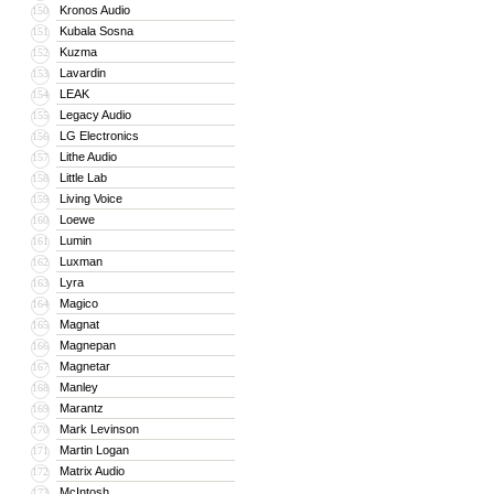
Kronos Audio
150
Kubala Sosna
151
Kuzma
152
Lavardin
153
LEAK
154
Legacy Audio
155
LG Electronics
156
Lithe Audio
157
Little Lab
158
Living Voice
159
Loewe
160
Lumin
161
Luxman
162
Lyra
163
Magico
164
Magnat
165
Magnepan
166
Magnetar
167
Manley
168
Marantz
169
Mark Levinson
170
Martin Logan
171
Matrix Audio
172
McIntosh
173