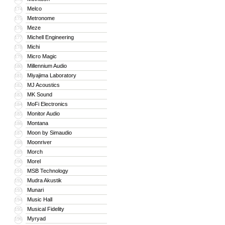
Melco
174
Metronome
175
Meze
176
Michell Engineering
177
Michi
178
Micro Magic
179
Millennium Audio
180
Miyajima Laboratory
181
MJ Acoustics
182
MK Sound
183
MoFi Electronics
184
Monitor Audio
185
Montana
186
Moon by Simaudio
187
Moonriver
188
Morch
189
Morel
190
MSB Technology
191
Mudra Akustik
192
Munari
193
Music Hall
194
Musical Fidelity
195
Myryad
196