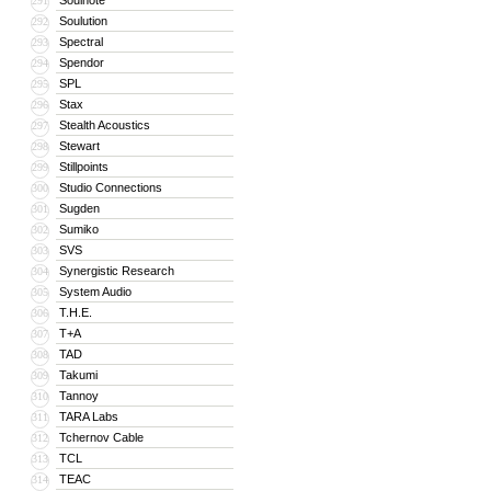
Soulnote
291
Soulution
292
Spectral
293
Spendor
294
SPL
295
Stax
296
Stealth Acoustics
297
Stewart
298
Stillpoints
299
Studio Connections
300
Sugden
301
Sumiko
302
SVS
303
Synergistic Research
304
System Audio
305
T.H.E.
306
T+A
307
TAD
308
Takumi
309
Tannoy
310
TARA Labs
311
Tchernov Cable
312
TCL
313
TEAC
314