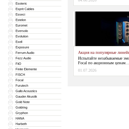
04.08.2026
Esoteric
103
Esprit Cables
104
Esseci
105
Estelon
106
Euromet
107
Eversolo
108
Evolution
109
Exell
110
Exposure
111
Акция на популярные линейки
Ferrum Audio
112
Испытайте незабываемые эм
Fezz Audio
113
Focal по акционным ценам...
FiiO
114
Finite Elemente
115
01.07.2026
FISCH
116
Focal
117
Furutech
118
Gallo Acoustics
119
Gauder Akustik
120
Gold Note
121
Goldring
122
Gryphon
123
HANA
124
Harbeth
125