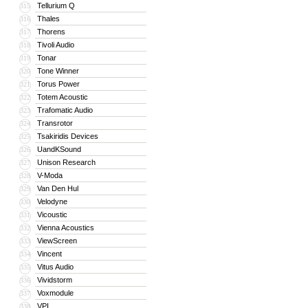
Tellurium Q
315
Thales
316
Thorens
317
Tivoli Audio
318
Tonar
319
Tone Winner
320
Torus Power
321
Totem Acoustic
322
Trafomatic Audio
323
Transrotor
324
Tsakiridis Devices
325
UandKSound
326
Unison Research
327
V-Moda
328
Van Den Hul
329
Velodyne
330
Vicoustic
331
Vienna Acoustics
332
ViewScreen
333
Vincent
334
Vitus Audio
335
Vividstorm
336
Voxmodule
337
VPI
338