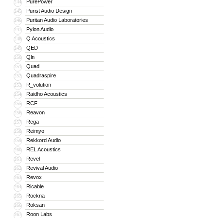
PurePower
244
Purist Audio Design
245
Puritan Audio Laboratories
246
Pylon Audio
247
Q Acoustics
248
QED
249
Qln
250
Quad
251
Quadraspire
252
R_volution
253
Raidho Acoustics
254
RCF
255
Reavon
256
Rega
257
Reimyo
258
Rekkord Audio
259
REL Acoustics
260
Revel
261
Revival Audio
262
Revox
263
Ricable
264
Rockna
265
Roksan
266
Roon Labs
267