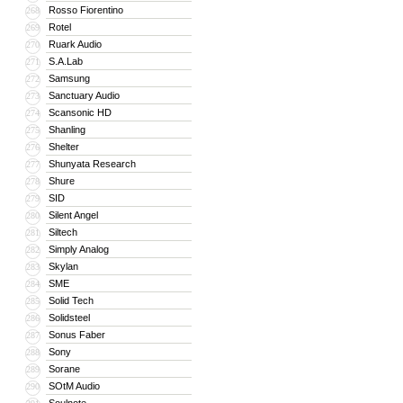
Rosso Fiorentino
268
Rotel
269
Ruark Audio
270
S.A.Lab
271
Samsung
272
Sanctuary Audio
273
Scansonic HD
274
Shanling
275
Shelter
276
Shunyata Research
277
Shure
278
SID
279
Silent Angel
280
Siltech
281
Simply Analog
282
Skylan
283
SME
284
Solid Tech
285
Solidsteel
286
Sonus Faber
287
Sony
288
Sorane
289
SOtM Audio
290