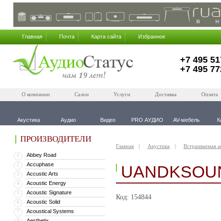
Главная
Почта
Карта сайта
Избранное
+7 495 51
+7 495 77
О компании
Салон
Услуги
Доставка
Оплата
Акустика
Аудио
Видео
PRO АУДИО
AV-мебель
К
ПРОИЗВОДИТЕЛИ
Главная
Акустика
Встраиваемая а
Abbey Road
1
Accuphase
2
UANDKSOU
Accustic Arts
3
Acoustic Energy
4
Acoustic Signature
5
Код: 154844
Acoustic Solid
6
Acoustical Systems
7
Aesthetix
8