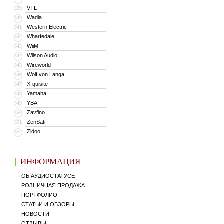
VTL
339
Wadia
340
Western Electric
341
Wharfedale
342
WiiM
343
Wilson Audio
344
Wireworld
345
Wolf von Langa
346
X-quisite
347
Yamaha
348
YBA
349
Zavfino
350
ZenSati
351
Zidoo
352
ИНФОРМАЦИЯ
ОБ АУДИОСТАТУСЕ
РОЗНИЧНАЯ ПРОДАЖА
ПОРТФОЛИО
СТАТЬИ И ОБЗОРЫ
НОВОСТИ
ОТЗЫВЫ