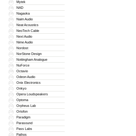
Mytek
197
NAD
198
Nagaoka
199
Naim Audio
200
Neat Acoustics
201
NeoTech Cable
202
Next Audio
203
Nime Audio
204
Nordost
205
NorStone Design
206
Nottingham Analogue
207
NuForce
208
Octavio
209
Odeon Audio
210
Onix Electronics
211
Onkyo
212
Opera Loudspeakers
213
Optoma
214
Orpheus Lab
215
Ortofon
216
Paradigm
217
Parasound
218
Pass Labs
219
Pathos
220