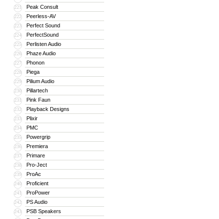
Peak Consult
221
Peerless-AV
222
Perfect Sound
223
PerfectSound
224
Perlisten Audio
225
Phaze Audio
226
Phonon
227
Piega
228
Pilium Audio
229
Pillartech
230
Pink Faun
231
Playback Designs
232
Plixir
233
PMC
234
Powergrip
235
Premiera
236
Primare
237
Pro-Ject
238
ProAc
239
Proficient
240
ProPower
241
PS Audio
242
PSB Speakers
243