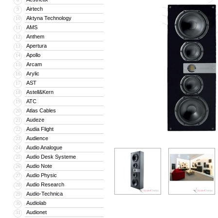
Airtech
9
Aktyna Technology
10
AMS
11
Anthem
12
Apertura
13
Apollo
14
Arcam
15
Arylic
16
AST
17
Astell&Kern
18
ATC
19
Atlas Cables
20
Audeze
21
Audia Flight
22
Audience
23
Audio Analogue
24
Audio Desk Systeme
25
Audio Note
26
Audio Physic
27
Audio Research
28
Audio-Technica
29
Audiolab
30
Audionet
31