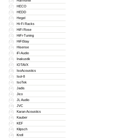
Harmonix
126
HECO
127
HEDD
128
Hegel
129
Hi-Fi Racks
130
HiFi Rose
131
HiFi-Tuning
132
HiFiStay
133
Hisense
134
iFi Audio
135
Inakustik
136
IOTAVX
137
IsoAcoustics
138
Isol-8
139
IsoTek
140
Jadis
141
Jico
142
JL Audio
143
JVC
144
Karan Acoustics
145
Kauber
146
KEF
147
Klipsch
148
Krell
149