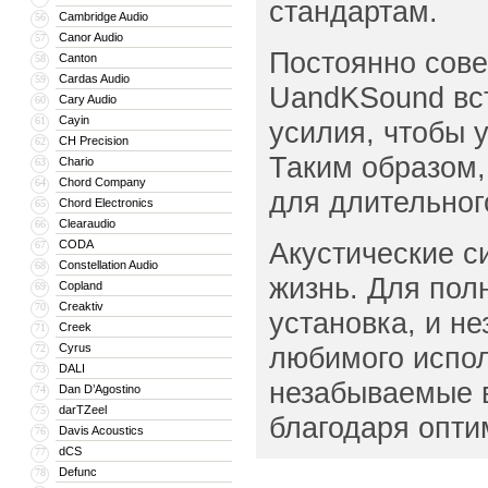
стандартам.
Cambridge Audio
56
Canor Audio
57
Постоянно сове
Canton
58
Cardas Audio
59
UandKSound вст
Cary Audio
60
Cayin
61
усилия, чтобы 
CH Precision
62
Таким образом,
Chario
63
Chord Company
64
для длительног
Chord Electronics
65
Clearaudio
66
Акустические с
CODA
67
Constellation Audio
68
жизнь. Для пол
Copland
69
Creaktiv
70
установка, и н
Creek
71
Cyrus
любимого испол
72
DALI
73
незабываемые в
Dan D’Agostino
74
darTZeel
75
благодаря опти
Davis Acoustics
76
dCS
77
Defunc
78