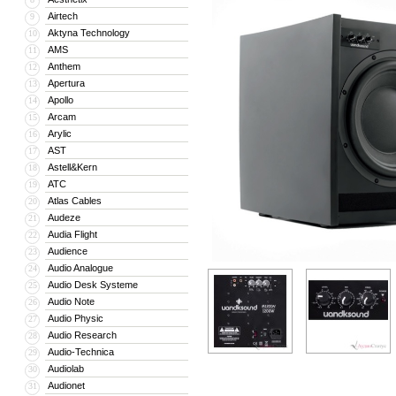
Airtech
9
Aktyna Technology
10
AMS
11
Anthem
12
Apertura
13
Apollo
14
Arcam
15
Arylic
16
AST
17
Astell&Kern
18
ATC
19
Atlas Cables
20
Audeze
21
Audia Flight
22
Audience
23
Audio Analogue
24
Audio Desk Systeme
25
Audio Note
26
Audio Physic
27
Audio Research
28
Audio-Technica
29
Audiolab
30
Audionet
31