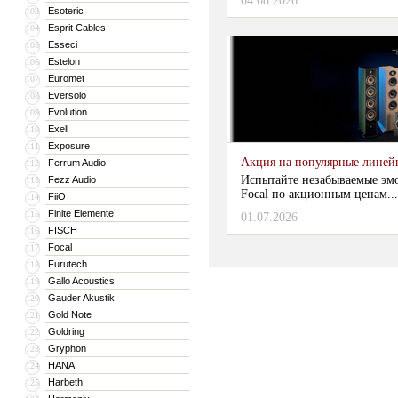
04.08.2026
Esoteric
103
Esprit Cables
104
Esseci
105
Estelon
106
Euromet
107
Eversolo
108
Evolution
109
Exell
110
Exposure
111
Акция на популярные линейки
Ferrum Audio
112
Испытайте незабываемые эм
Fezz Audio
113
Focal по акционным ценам...
FiiO
114
Finite Elemente
115
01.07.2026
FISCH
116
Focal
117
Furutech
118
Gallo Acoustics
119
Gauder Akustik
120
Gold Note
121
Goldring
122
Gryphon
123
HANA
124
Harbeth
125