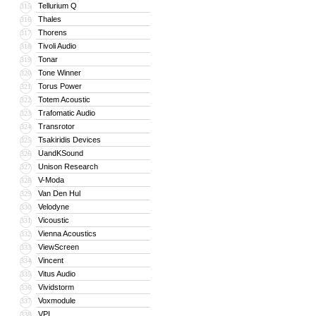
Tellurium Q
315
Thales
316
Thorens
317
Tivoli Audio
318
Tonar
319
Tone Winner
320
Torus Power
321
Totem Acoustic
322
Trafomatic Audio
323
Transrotor
324
Tsakiridis Devices
325
UandKSound
326
Unison Research
327
V-Moda
328
Van Den Hul
329
Velodyne
330
Vicoustic
331
Vienna Acoustics
332
ViewScreen
333
Vincent
334
Vitus Audio
335
Vividstorm
336
Voxmodule
337
VPI
338