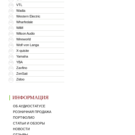
VTL
339
Wadia
340
Western Electric
341
Wharfedale
342
WiiM
343
Wilson Audio
344
Wireworld
345
Wolf von Langa
346
X-quisite
347
Yamaha
348
YBA
349
Zavfino
350
ZenSati
351
Zidoo
352
ИНФОРМАЦИЯ
ОБ АУДИОСТАТУСЕ
РОЗНИЧНАЯ ПРОДАЖА
ПОРТФОЛИО
СТАТЬИ И ОБЗОРЫ
НОВОСТИ
ОТЗЫВЫ