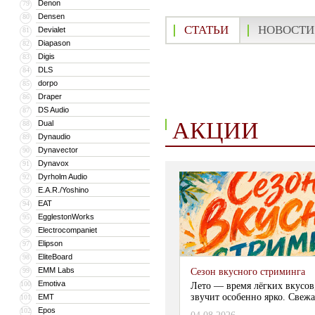
Denon
79
Densen
80
СТАТЬИ
НОВОСТИ
Devialet
81
Diapason
82
Digis
83
DLS
84
dorpo
85
Draper
86
DS Audio
87
АКЦИИ
Dual
88
Dynaudio
89
Dynavector
90
Dynavox
91
Dyrholm Audio
92
E.A.R./Yoshino
93
EAT
94
EgglestonWorks
95
Electrocompaniet
96
Elipson
97
EliteBoard
98
EMM Labs
99
Сезон вкусного стриминга
Emotiva
100
Лето — время лёгких вкусов
звучит особенно ярко. Свежа
EMT
101
Epos
102