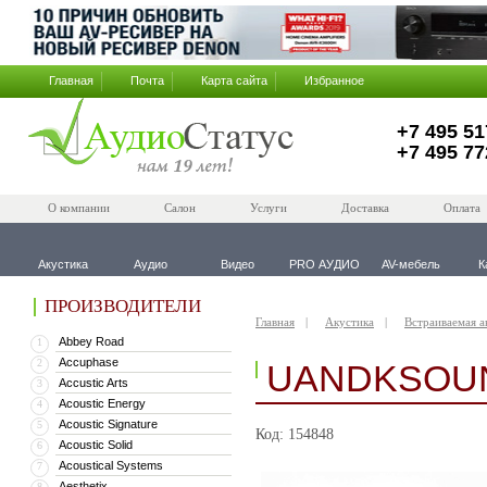
Главная
Почта
Карта сайта
Избранное
+7 495 51
+7 495 77
О компании
Салон
Услуги
Доставка
Оплата
Акустика
Аудио
Видео
PRO АУДИО
AV-мебель
К
ПРОИЗВОДИТЕЛИ
Главная
Акустика
Встраиваемая а
Abbey Road
1
Accuphase
2
UANDKSOUN
Accustic Arts
3
Acoustic Energy
4
Acoustic Signature
5
Код: 154848
Acoustic Solid
6
Acoustical Systems
7
Aesthetix
8