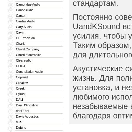
стандартам.
Cambridge Audio
56
Canor Audio
57
Постоянно сове
Canton
58
Cardas Audio
59
UandKSound вст
Cary Audio
60
Cayin
61
усилия, чтобы 
CH Precision
62
Таким образом,
Chario
63
Chord Company
64
для длительног
Chord Electronics
65
Clearaudio
66
Акустические с
CODA
67
Constellation Audio
68
жизнь. Для пол
Copland
69
Creaktiv
70
установка, и н
Creek
71
Cyrus
любимого испол
72
DALI
73
незабываемые в
Dan D’Agostino
74
darTZeel
75
благодаря опти
Davis Acoustics
76
dCS
77
Defunc
78