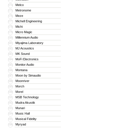
Melco
174
Metronome
175
Meze
176
Michell Engineering
177
Michi
178
Micro Magic
179
Millennium Audio
180
Miyajima Laboratory
181
MJ Acoustics
182
MK Sound
183
MoFi Electronics
184
Monitor Audio
185
Montana
186
Moon by Simaudio
187
Moonriver
188
Morch
189
Morel
190
MSB Technology
191
Mudra Akustik
192
Munari
193
Music Hall
194
Musical Fidelity
195
Myryad
196