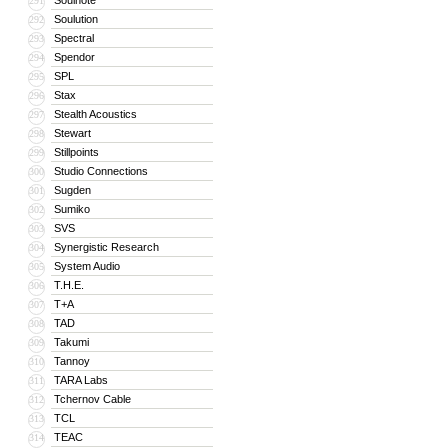
Soulnote
291
Soulution
292
Spectral
293
Spendor
294
SPL
295
Stax
296
Stealth Acoustics
297
Stewart
298
Stillpoints
299
Studio Connections
300
Sugden
301
Sumiko
302
SVS
303
Synergistic Research
304
System Audio
305
T.H.E.
306
T+A
307
TAD
308
Takumi
309
Tannoy
310
TARA Labs
311
Tchernov Cable
312
TCL
313
TEAC
314