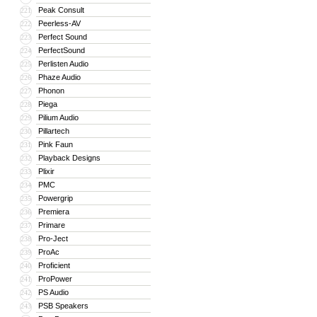
Peak Consult
221
Peerless-AV
222
Perfect Sound
223
PerfectSound
224
Perlisten Audio
225
Phaze Audio
226
Phonon
227
Piega
228
Pilium Audio
229
Pillartech
230
Pink Faun
231
Playback Designs
232
Plixir
233
PMC
234
Powergrip
235
Premiera
236
Primare
237
Pro-Ject
238
ProAc
239
Proficient
240
ProPower
241
PS Audio
242
PSB Speakers
243