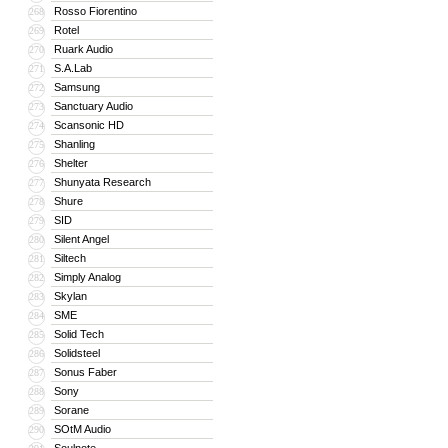
Rosso Fiorentino
268
Rotel
269
Ruark Audio
270
S.A.Lab
271
Samsung
272
Sanctuary Audio
273
Scansonic HD
274
Shanling
275
Shelter
276
Shunyata Research
277
Shure
278
SID
279
Silent Angel
280
Siltech
281
Simply Analog
282
Skylan
283
SME
284
Solid Tech
285
Solidsteel
286
Sonus Faber
287
Sony
288
Sorane
289
SOtM Audio
290