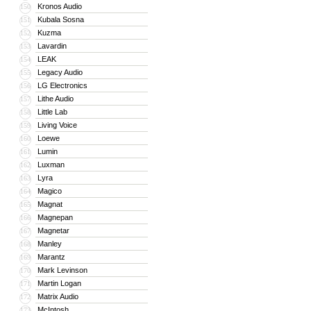
Kronos Audio
150
Kubala Sosna
151
Kuzma
152
Lavardin
153
LEAK
154
Legacy Audio
155
LG Electronics
156
Lithe Audio
157
Little Lab
158
Living Voice
159
Loewe
160
Lumin
161
Luxman
162
Lyra
163
Magico
164
Magnat
165
Magnepan
166
Magnetar
167
Manley
168
Marantz
169
Mark Levinson
170
Martin Logan
171
Matrix Audio
172
McIntosh
173