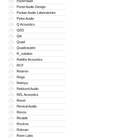
PurePower
244
Purist Audio Design
245
Puritan Audio Laboratories
246
Pylon Audio
247
Q Acoustics
248
QED
249
Qln
250
Quad
251
Quadraspire
252
R_volution
253
Raidho Acoustics
254
RCF
255
Reavon
256
Rega
257
Reimyo
258
Rekkord Audio
259
REL Acoustics
260
Revel
261
Revival Audio
262
Revox
263
Ricable
264
Rockna
265
Roksan
266
Roon Labs
267