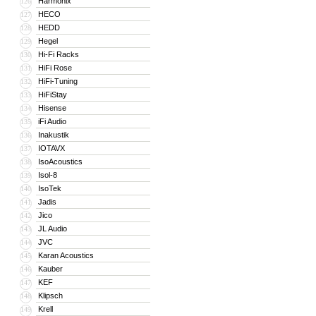
Harmonix
126
HECO
127
HEDD
128
Hegel
129
Hi-Fi Racks
130
HiFi Rose
131
HiFi-Tuning
132
HiFiStay
133
Hisense
134
iFi Audio
135
Inakustik
136
IOTAVX
137
IsoAcoustics
138
Isol-8
139
IsoTek
140
Jadis
141
Jico
142
JL Audio
143
JVC
144
Karan Acoustics
145
Kauber
146
KEF
147
Klipsch
148
Krell
149