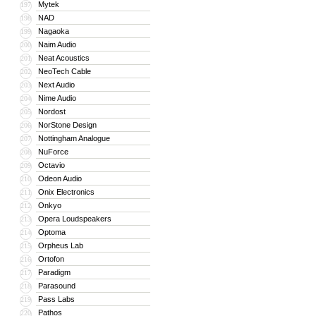
Mytek
197
NAD
198
Nagaoka
199
Naim Audio
200
Neat Acoustics
201
NeoTech Cable
202
Next Audio
203
Nime Audio
204
Nordost
205
NorStone Design
206
Nottingham Analogue
207
NuForce
208
Octavio
209
Odeon Audio
210
Onix Electronics
211
Onkyo
212
Opera Loudspeakers
213
Optoma
214
Orpheus Lab
215
Ortofon
216
Paradigm
217
Parasound
218
Pass Labs
219
Pathos
220