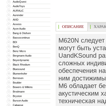
AudioQuest
32
AudioToys
33
AURALiC
34
Aurender
35
AVID
36
Axxess
37
ОПИСАНИЕ
ХАРА
Ayon Audio
38
Bang & Olufsen
39
Bassocontinuo
40
M620N следует 
BDI
41
могут быть уста
BenQ
42
Benz Micro
43
UandKSound раз
Bergmann Audio
44
Beyerdynamic
45
сложных индив
Black Rhodium
46
обеспечения на
Bluesound
47
Blumenhofer
48
ним достижимы 
Borresen
49
Boulder
50
M6 обладает б
Bowers & Wilkins
51
акустическим х
Brodmann
52
Bryston
53
техническая на
Burson Audio
54
Cabasse
55