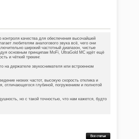
ер контроля качества для обеспечения высочайшей
лагает любителям аналогового звука всё, чего они
ключительно широкий частотный диапазон, чистые
дуя основным принципам MoFi, UltraGold MC идёт ещё
ть и чёткий трекинг.
его на держателе звукоснимателя или встроенном
ведение низких частот, высокую скорость отклика и
, отличающегося глубиной, погружением и полнотой
ушность, но с такой точностью, что нам кажется, будто