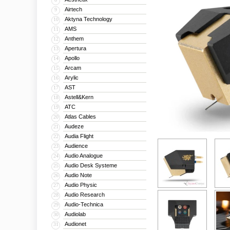
Airtech
9
Aktyna Technology
10
AMS
11
Anthem
12
Apertura
13
Apollo
14
Arcam
15
Arylic
16
AST
17
Astell&Kern
18
ATC
19
Atlas Cables
20
Audeze
21
Audia Flight
22
Audience
23
Audio Analogue
24
Audio Desk Systeme
25
Audio Note
26
Audio Physic
27
Audio Research
28
Audio-Technica
29
Audiolab
30
Audionet
31