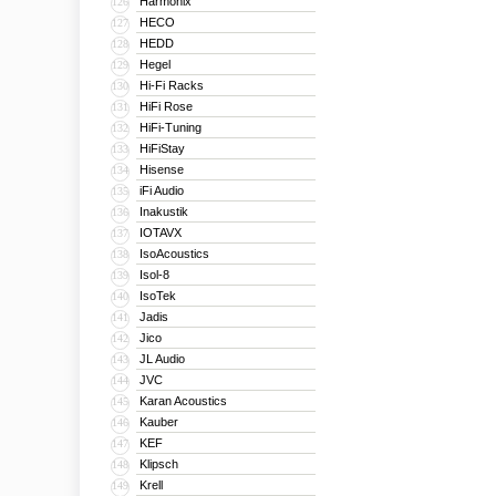
Harmonix
126
HECO
127
HEDD
128
Hegel
129
Hi-Fi Racks
130
HiFi Rose
131
HiFi-Tuning
132
HiFiStay
133
Hisense
134
iFi Audio
135
Inakustik
136
IOTAVX
137
IsoAcoustics
138
Isol-8
139
IsoTek
140
Jadis
141
Jico
142
JL Audio
143
JVC
144
Karan Acoustics
145
Kauber
146
KEF
147
Klipsch
148
Krell
149