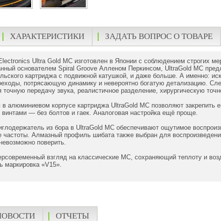
ХАРАКТЕРИСТИКИ
ЗАДАТЬ ВОПРОС О ТОВАРЕ
lectronics Ultra Gold MC изготовлен в Японии с соблюдением строгих м
анный основателем Spiral Groove Алленом Перкинсом, UltraGold MC пред
ьского картриджа с подвижной катушкой, и даже больше. А именно: ис
реходы, потрясающую динамику и невероятно богатую детализацию. Сле
 точную передачу звука, реалистичное разделение, хирургическую точнос
 в алюминиевом корпусе картриджа UltraGold MC позволяют закрепить 
 винтами — без болтов и гаек. Аналоговая настройка ещё проще.
 иглодержатель из бора в UltraGold MC обеспечивают ощутимое воспроиз
 частоты. Алмазный профиль шибата также выбран для воспроизведения
 невозможно поверить.
персовременный взгляд на классические MC, сохраняющий теплоту и возд
ть маркировка «V15».
НОВОСТИ
ОТЧЕТЫ