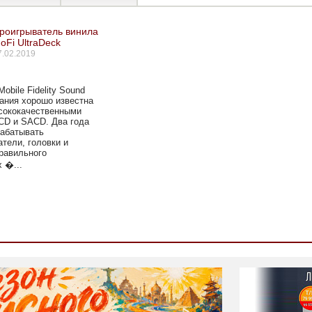
роигрыватель винила
oFi UltraDeck
7.02.2019
obile Fidelity Sound
пания хорошо известна
сококачественными
 CD и SACD. Два года
рабатывать
тели, головки и
равильного
 �...