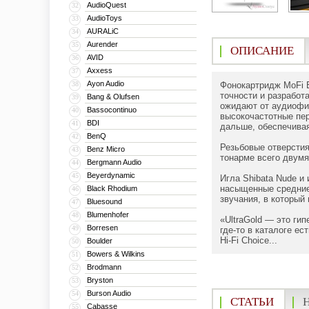
AudioQuest
32
AudioToys
33
AURALiC
34
Aurender
35
ОПИСАНИЕ
AVID
36
Axxess
37
Ayon Audio
38
Фонокартридж MoFi E
точности и разработ
Bang & Olufsen
39
ожидают от аудиофил
Bassocontinuo
40
высокочастотные пе
BDI
41
дальше, обеспечивая
BenQ
42
Резьбовые отверстия
Benz Micro
43
тонарме всего двумя
Bergmann Audio
44
Beyerdynamic
45
Игла Shibata Nude и
насыщенные средние
Black Rhodium
46
звучания, в который
Bluesound
47
Blumenhofer
48
«UltraGold — это ги
Borresen
49
где-то в каталоге ес
Hi-Fi Choice...
Boulder
50
Bowers & Wilkins
51
Brodmann
52
Bryston
53
Burson Audio
54
СТАТЬИ
Cabasse
55