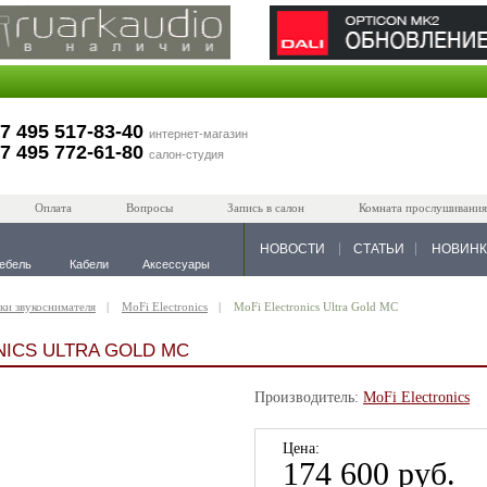
7 495 517-83-40
интернет-магазин
7 495 772-61-80
салон-студия
Оплата
Вопросы
Запись в салон
Комната прослушивания
НОВОСТИ
СТАТЬИ
НОВИН
ебель
Кабели
Аксессуары
ки звукоснимателя
MoFi Electronics
MoFi Electronics Ultra Gold MC
NICS ULTRA GOLD MC
Производитель:
MoFi Electronics
Цена:
174 600 руб.