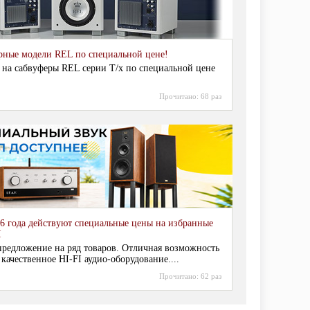
рные модели REL по специальной цене!
 на сабвуферы REL серии T/x по специальной цене
Прочитано:
68 раз
6 года действуют специальные цены на избранные
I
редложение на ряд товаров. Отличная возможность
 качественное HI-FI аудио-оборудование....
Прочитано:
62 раз