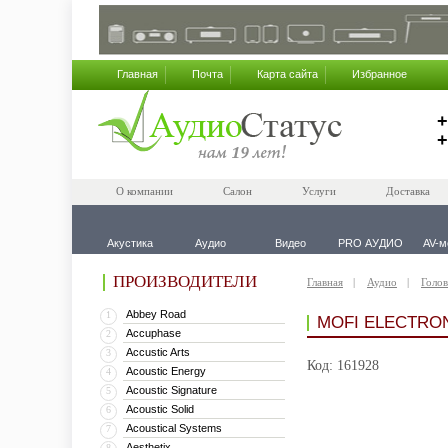
Главная
Почта
Карта сайта
Избранное
+
+
О компании
Салон
Услуги
Доставка
Акустика
Аудио
Видео
PRO АУДИО
AV-м
ПРОИЗВОДИТЕЛИ
Главная
Аудио
Голов
Abbey Road
1
MOFI ELECTRO
Accuphase
2
Accustic Arts
3
Код: 161928
Acoustic Energy
4
Acoustic Signature
5
Acoustic Solid
6
Acoustical Systems
7
Aesthetix
8