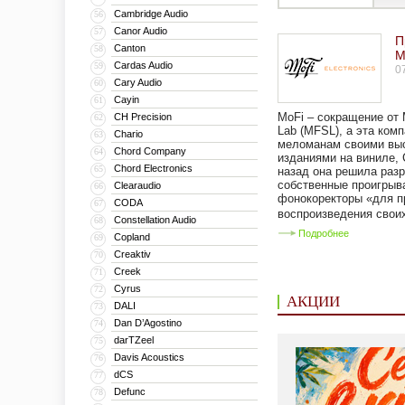
Cambridge Audio
56
Canor Audio
57
П
Canton
58
M
Cardas Audio
59
0
Cary Audio
60
Cayin
61
MoFi – сокращение от M
CH Precision
62
Lab (MFSL), а эта ком
Chario
63
меломанам своими вы
Chord Company
64
изданиями на виниле,
Chord Electronics
65
назад она решила раз
собственные проигрыва
Clearaudio
66
фонокоректоры «для п
CODA
67
воспроизведения своих
Constellation Audio
68
Подробнее
Copland
69
Creaktiv
70
Creek
71
Cyrus
72
АКЦИИ
DALI
73
Dan D’Agostino
74
darTZeel
75
Davis Acoustics
76
dCS
77
Defunc
78