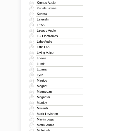
Kronos Audio
150
Kubala Sosna
151
Kuzma
152
Lavardin
153
LEAK
154
Legacy Audio
155
LG Electronics
156
Lithe Audio
157
Little Lab
158
Living Voice
159
Loewe
160
Lumin
161
Luxman
162
Lyra
163
Magico
164
Magnat
165
Magnepan
166
Magnetar
167
Manley
168
Marantz
169
Mark Levinson
170
Martin Logan
171
Matrix Audio
172
McIntosh
173