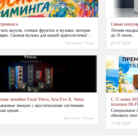
стриминга
Самые популя
гких вкусов, сочных фруктов и музыки, которая
Летняя скидка
ярко. Свежая музыка для вашей аудиосистемы!...
до 31 июля...
Прочитано:
79 раз
01.07.2026
ные линейки Focal Theva, Aria Evo X, Vestia
С 15 июня 202
позиции HI-F
ываемые эмоции с акустическими системами
ым ценам....
Специальное п
обновить свое
Прочитано:
792 раз
11.06.2026