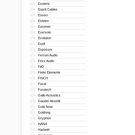
Esoteric
103
Esprit Cables
104
Esseci
105
Estelon
106
Euromet
107
Eversolo
108
Evolution
109
Exell
110
Exposure
111
Ferrum Audio
112
Fezz Audio
113
FiiO
114
Finite Elemente
115
FISCH
116
Focal
117
Furutech
118
Gallo Acoustics
119
Gauder Akustik
120
Gold Note
121
Goldring
122
Gryphon
123
HANA
124
Harbeth
125