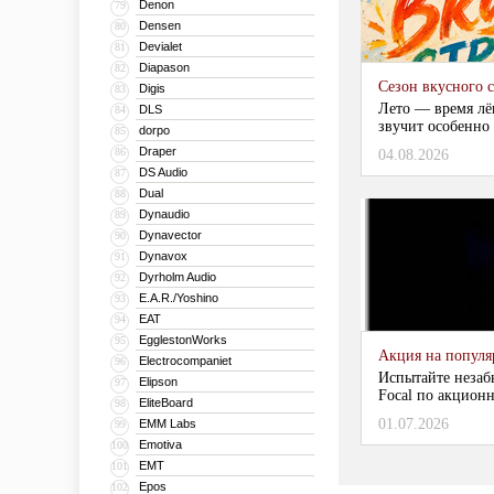
Denon
79
Densen
80
Devialet
81
Diapason
82
Сезон вкусного 
Digis
83
Лето — время лё
DLS
84
звучит особенно 
dorpo
85
Draper
86
04.08.2026
DS Audio
87
Dual
88
Dynaudio
89
Dynavector
90
Dynavox
91
Dyrholm Audio
92
E.A.R./Yoshino
93
EAT
94
EgglestonWorks
95
Акция на популяр
Electrocompaniet
96
Испытайте незаб
Elipson
97
Focal по акционн
EliteBoard
98
01.07.2026
EMM Labs
99
Emotiva
100
EMT
101
Epos
102