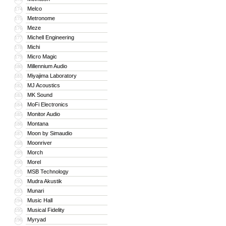
Melco
174
Metronome
175
Meze
176
Michell Engineering
177
Michi
178
Micro Magic
179
Millennium Audio
180
Miyajima Laboratory
181
MJ Acoustics
182
MK Sound
183
MoFi Electronics
184
Monitor Audio
185
Montana
186
Moon by Simaudio
187
Moonriver
188
Morch
189
Morel
190
MSB Technology
191
Mudra Akustik
192
Munari
193
Music Hall
194
Musical Fidelity
195
Myryad
196