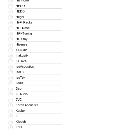
Harmonix
126
HECO
127
HEDD
128
Hegel
129
Hi-Fi Racks
130
HiFi Rose
131
HiFi-Tuning
132
HiFiStay
133
Hisense
134
iFi Audio
135
Inakustik
136
IOTAVX
137
IsoAcoustics
138
Isol-8
139
IsoTek
140
Jadis
141
Jico
142
JL Audio
143
JVC
144
Karan Acoustics
145
Kauber
146
KEF
147
Klipsch
148
Krell
149