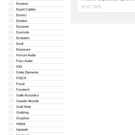
Esoteric
103
01.07.2026
Esprit Cables
104
Esseci
105
Estelon
106
Euromet
107
Eversolo
108
Evolution
109
Exell
110
Exposure
111
Ferrum Audio
112
Fezz Audio
113
FiiO
114
Finite Elemente
115
FISCH
116
Focal
117
Furutech
118
Gallo Acoustics
119
Gauder Akustik
120
Gold Note
121
Goldring
122
Gryphon
123
HANA
124
Harbeth
125