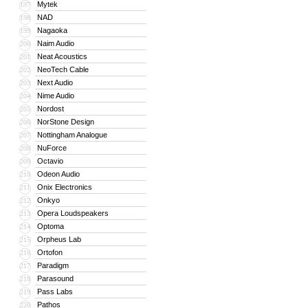
Mytek
197
NAD
198
Nagaoka
199
Naim Audio
200
Neat Acoustics
201
NeoTech Cable
202
Next Audio
203
Nime Audio
204
Nordost
205
NorStone Design
206
Nottingham Analogue
207
NuForce
208
Octavio
209
Odeon Audio
210
Onix Electronics
211
Onkyo
212
Opera Loudspeakers
213
Optoma
214
Orpheus Lab
215
Ortofon
216
Paradigm
217
Parasound
218
Pass Labs
219
Pathos
220