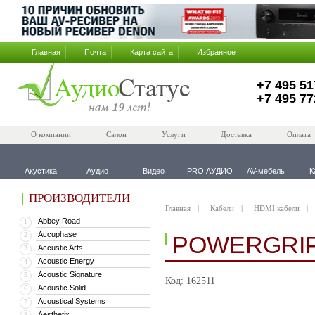
Главная
Почта
Карта сайта
Избранное
+7 495 51
+7 495 77
О компании
Салон
Услуги
Доставка
Оплата
Акустика
Аудио
Видео
PRO АУДИО
AV-мебель
К
ПРОИЗВОДИТЕЛИ
Главная
Кабели
HDMI кабели
Abbey Road
1
Accuphase
2
POWERGRIP 
Accustic Arts
3
Acoustic Energy
4
Acoustic Signature
5
Код: 162511
Acoustic Solid
6
Acoustical Systems
7
Aesthetix
8