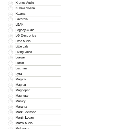
Kronos Audio
150
Kubala Sosna
151
Kuzma
152
Lavardin
153
LEAK
154
Legacy Audio
155
LG Electronics
156
Lithe Audio
157
Little Lab
158
Living Voice
159
Loewe
160
Lumin
161
Luxman
162
Lyra
163
Magico
164
Magnat
165
Magnepan
166
Magnetar
167
Manley
168
Marantz
169
Mark Levinson
170
Martin Logan
171
Matrix Audio
172
McIntosh
173