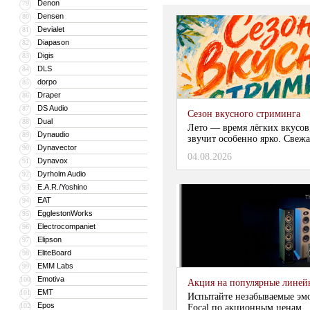
Denon
79
Densen
80
Devialet
81
Diapason
82
Digis
83
DLS
84
dorpo
85
Draper
86
DS Audio
87
Сезон вкусного стриминга
Dual
88
Лето — время лёгких вкусов
Dynaudio
89
звучит особенно ярко. Свежа
Dynavector
90
04.08.2026
Dynavox
91
Dyrholm Audio
92
E.A.R./Yoshino
93
EAT
94
EgglestonWorks
95
Electrocompaniet
96
Elipson
97
EliteBoard
98
EMM Labs
99
Emotiva
100
Акция на популярные линейки
EMT
101
Испытайте незабываемые эм
Epos
102
Focal по акционным ценам...