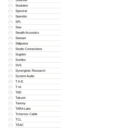
Soulnote
291
Soulution
292
Spectral
293
Spendor
294
SPL
295
Stax
296
Stealth Acoustics
297
Stewart
298
Stillpoints
299
Studio Connections
300
Sugden
301
Sumiko
302
SVS
303
Synergistic Research
304
System Audio
305
T.H.E.
306
T+A
307
TAD
308
Takumi
309
Tannoy
310
TARA Labs
311
Tchernov Cable
312
TCL
313
TEAC
314