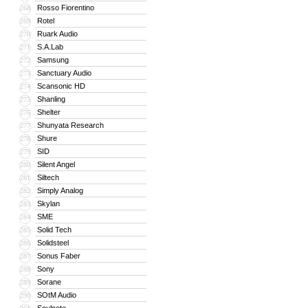
Rosso Fiorentino
268
Rotel
269
Ruark Audio
270
S.A.Lab
271
Samsung
272
Sanctuary Audio
273
Scansonic HD
274
Shanling
275
Shelter
276
Shunyata Research
277
Shure
278
SID
279
Silent Angel
280
Siltech
281
Simply Analog
282
Skylan
283
SME
284
Solid Tech
285
Solidsteel
286
Sonus Faber
287
Sony
288
Sorane
289
SOtM Audio
290