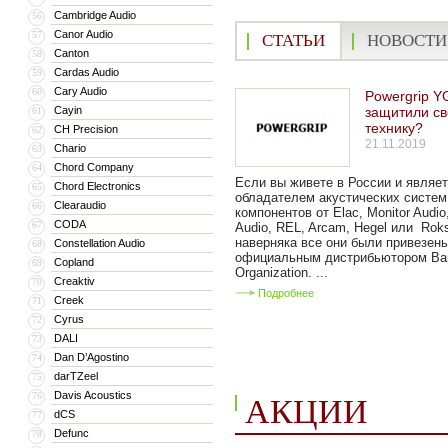
Cambridge Audio
56
Canor Audio
57
СТАТЬИ
НОВОСТИ
Canton
58
Cardas Audio
59
Cary Audio
60
Powergrip Y
Cayin
защитили с
61
технику?
CH Precision
62
21.11.2019
Chario
63
Chord Company
64
Если вы живете в России и являе
Chord Electronics
65
обладателем акустических систем
Clearaudio
66
компонентов от Elac, Monitor Audi
CODA
67
Audio, REL, Arcam, Hegel или Rok
наверняка все они были привезен
Constellation Audio
68
официальным дистрибьютором Bar
Copland
69
Organization. ...
Creaktiv
70
Подробнее
Creek
71
Cyrus
72
DALI
73
Dan D’Agostino
74
darTZeel
75
Davis Acoustics
76
АКЦИИ
dCS
77
Defunc
78