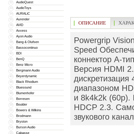
AudioQuest
32
AudioToys
33
AURALiC
34
Aurender
35
ОПИСАНИЕ
ХАРА
AVID
36
Axxess
37
Ayon Audio
38
Powergrip Visio
Bang & Olufsen
39
Speed Обеспечи
Bassocontinuo
40
BDI
41
коннектор А-ти
BenQ
42
Benz Micro
43
Версия HDMI 2.
Bergmann Audio
44
дискретизация 
Beyerdynamic
45
Black Rhodium
46
диапазоном HD
Bluesound
47
Blumenhofer
48
и 8k4k2k (60p)
Borresen
49
Boulder
HDCP 2.3. Сам
50
Bowers & Wilkins
51
звукового канал
Brodmann
52
Bryston
53
Burson Audio
54
Cabasse
55