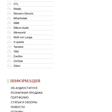
VTL
339
Wadia
340
Western Electric
341
Wharfedale
342
WiiM
343
Wilson Audio
344
Wireworld
345
Wolf von Langa
346
X-quisite
347
Yamaha
348
YBA
349
Zavfino
350
ZenSati
351
Zidoo
352
ИНФОРМАЦИЯ
ОБ АУДИОСТАТУСЕ
РОЗНИЧНАЯ ПРОДАЖА
ПОРТФОЛИО
СТАТЬИ И ОБЗОРЫ
НОВОСТИ
ОТЗЫВЫ