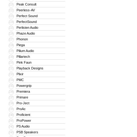
Peak Consult
221
Peerless-AV
222
Perfect Sound
223
PerfectSound
224
Perlisten Audio
225
Phaze Audio
226
Phonon
227
Piega
228
Pilium Audio
229
Pillartech
230
Pink Faun
231
Playback Designs
232
Plixir
233
PMC
234
Powergrip
235
Premiera
236
Primare
237
Pro-Ject
238
ProAc
239
Proficient
240
ProPower
241
PS Audio
242
PSB Speakers
243