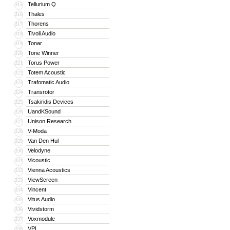
Tellurium Q
315
Thales
316
Thorens
317
Tivoli Audio
318
Tonar
319
Tone Winner
320
Torus Power
321
Totem Acoustic
322
Trafomatic Audio
323
Transrotor
324
Tsakiridis Devices
325
UandKSound
326
Unison Research
327
V-Moda
328
Van Den Hul
329
Velodyne
330
Vicoustic
331
Vienna Acoustics
332
ViewScreen
333
Vincent
334
Vitus Audio
335
Vividstorm
336
Voxmodule
337
VPI
338