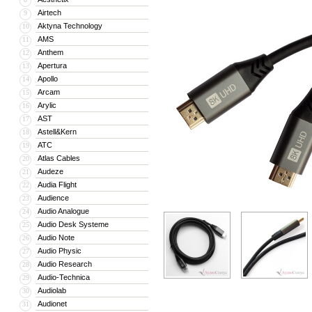
Airtech
9
Aktyna Technology
10
AMS
11
Anthem
12
Apertura
13
Apollo
14
Arcam
15
Arylic
16
AST
17
Astell&Kern
18
ATC
19
Atlas Cables
20
Audeze
21
Audia Flight
22
Audience
23
Audio Analogue
24
Audio Desk Systeme
25
Audio Note
26
Audio Physic
27
Audio Research
28
Audio-Technica
29
Audiolab
30
Audionet
31