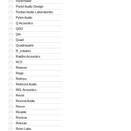
PurePower
244
Purist Audio Design
245
Puritan Audio Laboratories
246
Pylon Audio
247
Q Acoustics
248
QED
249
Qln
250
Quad
251
Quadraspire
252
R_volution
253
Raidho Acoustics
254
RCF
255
Reavon
256
Rega
257
Reimyo
258
Rekkord Audio
259
REL Acoustics
260
Revel
261
Revival Audio
262
Revox
263
Ricable
264
Rockna
265
Roksan
266
Roon Labs
267