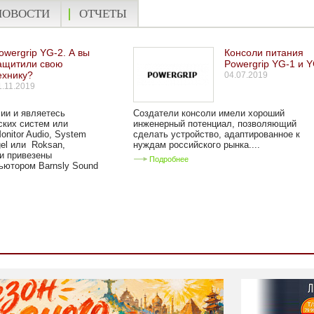
НОВОСТИ
ОТЧЕТЫ
owergrip YG-2. А вы
Консоли питания
ащитили свою
Powergrip YG-1 и 
ехнику?
04.07.2019
1.11.2019
ии и являетесь
Создатели консоли имели хороший
ских систем или
инженерный потенциал, позволяющий
onitor Audio, System
сделать устройство, адаптированное к
gel или Roksan,
нуждам российского рынка....
ли привезены
Подробнее
ютором Barnsly Sound