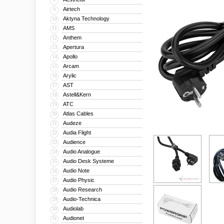
Airtech
9
Aktyna Technology
10
AMS
11
Anthem
12
Apertura
13
Apollo
14
Arcam
15
Arylic
16
AST
17
Astell&Kern
18
ATC
19
Atlas Cables
20
Audeze
21
Audia Flight
22
Audience
23
Audio Analogue
24
Audio Desk Systeme
25
Audio Note
26
Audio Physic
27
Audio Research
28
Audio-Technica
29
Audiolab
30
Audionet
31