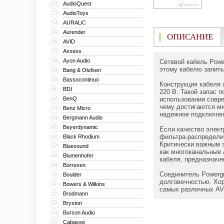
AudioQuest
32
AudioToys
33
AURALiC
34
Aurender
35
ОПИСАНИЕ
AVID
36
Axxess
37
Ayon Audio
38
Сетевой кабель Powe
этому кабелю запиты
Bang & Olufsen
39
Bassocontinuo
40
Конструкция кабеля 
BDI
41
220 В. Такой запас 
BenQ
использовании совре
42
чему достигаются м
Benz Micro
43
надежное подключен
Bergmann Audio
44
Beyerdynamic
45
Если качество элект
фильтра-распределит
Black Rhodium
46
Критически важным з
Bluesound
47
как многоканальные 
Blumenhofer
48
кабеля, предназначе
Borresen
49
Соединитель Powerg
Boulder
50
долговечностью. Хор
Bowers & Wilkins
51
самых различных AV-
Brodmann
52
Bryston
53
Burson Audio
54
Cabasse
55