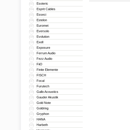
Esoteric
103
Esprit Cables
104
Esseci
105
Estelon
106
Euromet
107
Eversolo
108
Evolution
109
Exell
110
Exposure
111
Ferrum Audio
112
Fezz Audio
113
FiiO
114
Finite Elemente
115
FISCH
116
Focal
117
Furutech
118
Gallo Acoustics
119
Gauder Akustik
120
Gold Note
121
Goldring
122
Gryphon
123
HANA
124
Harbeth
125