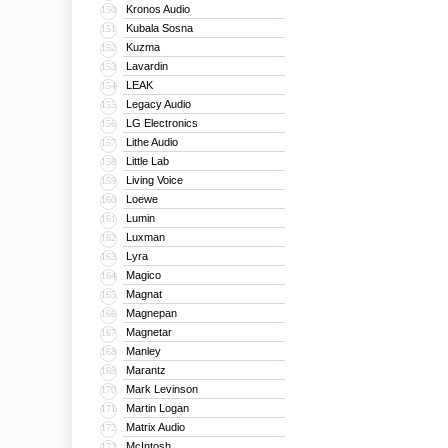
Kronos Audio
150
Kubala Sosna
151
Kuzma
152
Lavardin
153
LEAK
154
Legacy Audio
155
LG Electronics
156
Lithe Audio
157
Little Lab
158
Living Voice
159
Loewe
160
Lumin
161
Luxman
162
Lyra
163
Magico
164
Magnat
165
Magnepan
166
Magnetar
167
Manley
168
Marantz
169
Mark Levinson
170
Martin Logan
171
Matrix Audio
172
McIntosh
173