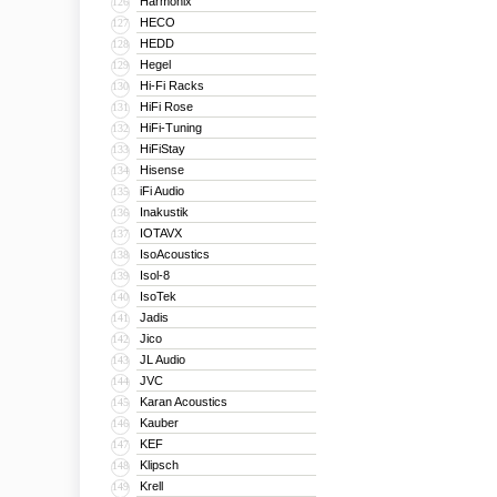
Harmonix
126
HECO
127
HEDD
128
Hegel
129
Hi-Fi Racks
130
HiFi Rose
131
HiFi-Tuning
132
HiFiStay
133
Hisense
134
iFi Audio
135
Inakustik
136
IOTAVX
137
IsoAcoustics
138
Isol-8
139
IsoTek
140
Jadis
141
Jico
142
JL Audio
143
JVC
144
Karan Acoustics
145
Kauber
146
KEF
147
Klipsch
148
Krell
149