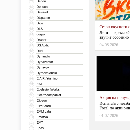
Denon
79
Densen
80
Devialet
81
Diapason
82
Digis
83
Сезон вкусного 
DLS
84
Лето — время лё
dorpo
85
звучит особенно 
Draper
86
04.08.2026
DS Audio
87
Dual
88
Dynaudio
89
Dynavector
90
Dynavox
91
Dyrholm Audio
92
E.A.R./Yoshino
93
EAT
94
EgglestonWorks
95
Electrocompaniet
96
Акция на популяр
Elipson
97
Испытайте незаб
EliteBoard
98
Focal по акционн
EMM Labs
99
01.07.2026
Emotiva
100
EMT
101
Epos
102