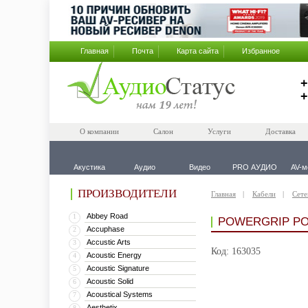
Главная
Почта
Карта сайта
Избранное
+
+
О компании
Салон
Услуги
Доставка
Акустика
Аудио
Видео
PRO АУДИО
AV-м
ПРОИЗВОДИТЕЛИ
Главная
Кабели
Сете
Abbey Road
1
POWERGRIP PO
Accuphase
2
Accustic Arts
3
Код: 163035
Acoustic Energy
4
Acoustic Signature
5
Acoustic Solid
6
Acoustical Systems
7
Aesthetix
8