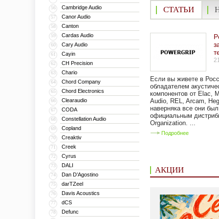
Cambridge Audio
56
СТАТЬИ
Canor Audio
57
Canton
58
Cardas Audio
59
P
з
Cary Audio
60
т
Cayin
61
2
CH Precision
62
Chario
63
Если вы живете в Росс
Chord Company
64
обладателем акустиче
Chord Electronics
65
компонентов от Elac, M
Clearaudio
Audio, REL, Arcam, He
66
наверняка все они бы
CODA
67
официальным дистрибь
Constellation Audio
68
Organization. ...
Copland
69
Подробнее
Creaktiv
70
Creek
71
Cyrus
72
DALI
73
АКЦИИ
Dan D’Agostino
74
darTZeel
75
Davis Acoustics
76
dCS
77
Defunc
78