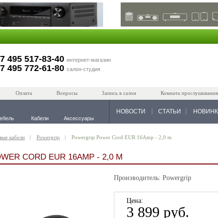
7 495 517-83-40
интернет-магазин
7 495 772-61-80
салон-студия
Оплата
Вопросы
Запись в салон
Комната прослушивания
НОВОСТИ
СТАТЬИ
НОВИН
ебель
Кабели
Аксессуары
вые кабели
Powergrip
Powergrip Power Cord EUR 16Amp - 2,0 m
WER CORD EUR 16AMP - 2,0 M
Производитель: Powergrip
Цена:
3 899 руб.