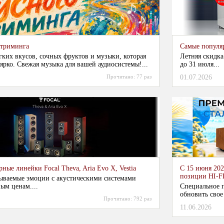
стриминга
Самые популя
гких вкусов, сочных фруктов и музыки, которая
Летняя скидка
ярко. Свежая музыка для вашей аудиосистемы!...
до 31 июля...
Прочитано:
77 раз
01.07.2026
ные линейки Focal Theva, Aria Evo X, Vestia
С 15 июня 202
позиции HI-F
ываемые эмоции с акустическими системами
ым ценам....
Специальное п
обновить свое
Прочитано:
792 раз
11.06.2026