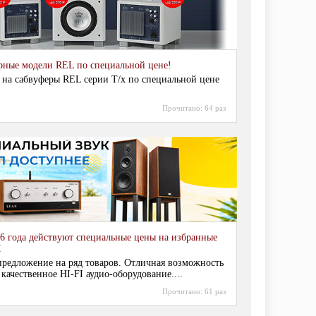
рные модели REL по специальной цене!
 на сабвуферы REL серии T/x по специальной цене
Прочитано:
64 раз
6 года действуют специальные цены на избранные
I
редложение на ряд товаров. Отличная возможность
 качественное HI-FI аудио-оборудование....
Прочитано:
61 раз