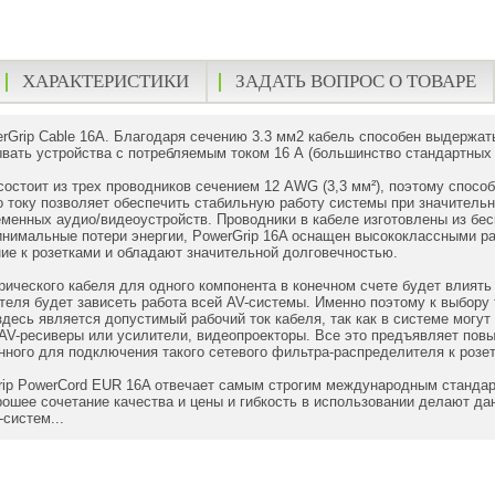
ХАРАКТЕРИСТИКИ
ЗАДАТЬ ВОПРОС О ТОВАРЕ
rGrip Cable 16A. Благодаря сечению 3.3 мм2 кабель способен выдержат
вать устройства с потребляемым током 16 А (большинство стандартных 
состоит из трех проводников сечением 12 AWG (3,3 мм²), поэтому спосо
по току позволяет обеспечить стабильную работу системы при значительн
менных аудио/видеоустройств. Проводники в кабеле изготовлены из бес
инимальные потери энергии, PowerGrip 16A оснащен высококлассными р
ие к розетками и обладают значительной долговечностью.
рического кабеля для одного компонента в конечном счете будет влиять 
еля будет зависеть работа всей AV-системы. Именно поэтому к выбору 
десь является допустимый рабочий ток кабеля, так как в системе могут
AV-ресиверы или усилители, видеопроекторы. Все это предъявляет пов
нного для подключения такого сетевого фильтра-распределителя к розет
rip PowerCord EUR 16A отвечает самым строгим международным стандар
ошее сочетание качества и цены и гибкость в использовании делают д
систем...