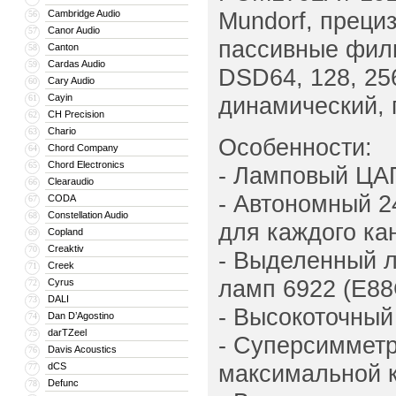
Mundorf, преци
Cambridge Audio
56
Canor Audio
57
пассивные филь
Canton
58
Cardas Audio
59
DSD64, 128, 25
Cary Audio
60
Cayin
динамический, 
61
CH Precision
62
Chario
63
Особенности:
Chord Company
64
Chord Electronics
65
- Ламповый ЦА
Clearaudio
66
- Автономный 2
CODA
67
Constellation Audio
68
для каждого ка
Copland
69
Creaktiv
70
- Выделенный л
Creek
71
ламп 6922 (E88
Cyrus
72
DALI
73
- Высокоточный
Dan D’Agostino
74
darTZeel
75
- Суперсиммет
Davis Acoustics
76
максимальной 
dCS
77
Defunc
78