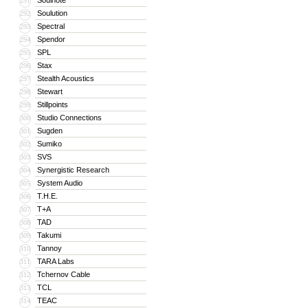
Soulnote
291
Soulution
292
Spectral
293
Spendor
294
SPL
295
Stax
296
Stealth Acoustics
297
Stewart
298
Stillpoints
299
Studio Connections
300
Sugden
301
Sumiko
302
SVS
303
Synergistic Research
304
System Audio
305
T.H.E.
306
T+A
307
TAD
308
Takumi
309
Tannoy
310
TARA Labs
311
Tchernov Cable
312
TCL
313
TEAC
314