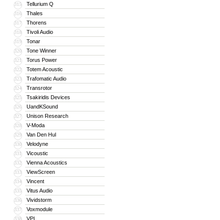
Tellurium Q
315
Thales
316
Thorens
317
Tivoli Audio
318
Tonar
319
Tone Winner
320
Torus Power
321
Totem Acoustic
322
Trafomatic Audio
323
Transrotor
324
Tsakiridis Devices
325
UandKSound
326
Unison Research
327
V-Moda
328
Van Den Hul
329
Velodyne
330
Vicoustic
331
Vienna Acoustics
332
ViewScreen
333
Vincent
334
Vitus Audio
335
Vividstorm
336
Voxmodule
337
VPI
338