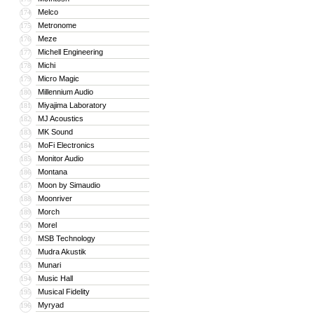
Melco
174
Metronome
175
Meze
176
Michell Engineering
177
Michi
178
Micro Magic
179
Millennium Audio
180
Miyajima Laboratory
181
MJ Acoustics
182
MK Sound
183
MoFi Electronics
184
Monitor Audio
185
Montana
186
Moon by Simaudio
187
Moonriver
188
Morch
189
Morel
190
MSB Technology
191
Mudra Akustik
192
Munari
193
Music Hall
194
Musical Fidelity
195
Myryad
196