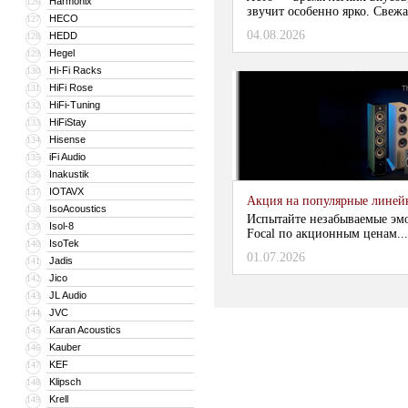
Harmonix
126
звучит особенно ярко. Свежа
HECO
127
04.08.2026
HEDD
128
Hegel
129
Hi-Fi Racks
130
HiFi Rose
131
HiFi-Tuning
132
HiFiStay
133
Hisense
134
iFi Audio
135
Inakustik
136
IOTAVX
137
Акция на популярные линейки
IsoAcoustics
138
Испытайте незабываемые эм
Isol-8
139
Focal по акционным ценам...
IsoTek
140
01.07.2026
Jadis
141
Jico
142
JL Audio
143
JVC
144
Karan Acoustics
145
Kauber
146
KEF
147
Klipsch
148
Krell
149