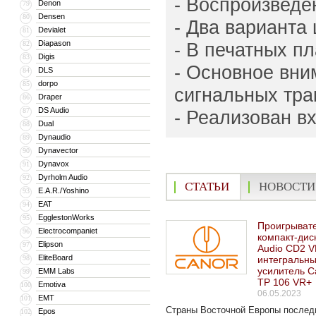
- Воспроизведе
Denon
79
Densen
80
- Два варианта
Devialet
81
Diapason
- В печатных п
82
Digis
83
- Основное вн
DLS
84
dorpo
85
сигнальных тра
Draper
86
DS Audio
87
- Реализован в
Dual
88
Dynaudio
89
Dynavector
90
Dynavox
91
Dyrholm Audio
92
СТАТЬИ
НОВОСТИ
E.A.R./Yoshino
93
EAT
94
EgglestonWorks
95
Проигрыват
Electrocompaniet
96
компакт-дис
Elipson
97
Audio CD2 V
EliteBoard
98
интегральн
усилитель C
EMM Labs
99
TP 106 VR+
Emotiva
100
06.05.2023
EMT
101
Страны Восточной Европы послед
Epos
102