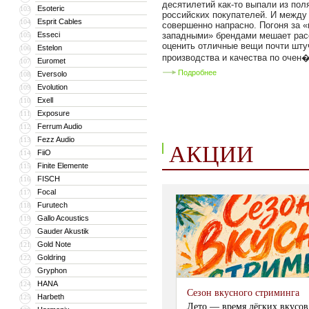
десятилетий как-то выпали из пол
Esoteric
103
российских покупателей. И между
Esprit Cables
104
совершенно напрасно. Погоня за «
Esseci
западными» брендами мешает рас
105
оценить отличные вещи почти шту
Estelon
106
производства и качества по очен�
Euromet
107
Подробнее
Eversolo
108
Evolution
109
Exell
110
Exposure
111
Ferrum Audio
112
Fezz Audio
113
АКЦИИ
FiiO
114
Finite Elemente
115
FISCH
116
Focal
117
Furutech
118
Gallo Acoustics
119
Gauder Akustik
120
Gold Note
121
Goldring
122
Gryphon
123
HANA
124
Сезон вкусного стриминга
Harbeth
125
Лето — время лёгких вкусов