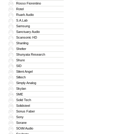
Rosso Fiorentino
268
Rotel
269
Ruark Audio
270
S.A.Lab
271
Samsung
272
Sanctuary Audio
273
Scansonic HD
274
Shanling
275
Shelter
276
Shunyata Research
277
Shure
278
SID
279
Silent Angel
280
Siltech
281
Simply Analog
282
Skylan
283
SME
284
Solid Tech
285
Solidsteel
286
Sonus Faber
287
Sony
288
Sorane
289
SOtM Audio
290