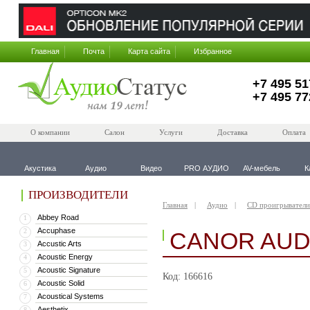
Главная
Почта
Карта сайта
Избранное
+7 495 51
+7 495 77
О компании
Салон
Услуги
Доставка
Оплата
Акустика
Аудио
Видео
PRO АУДИО
AV-мебель
К
ПРОИЗВОДИТЕЛИ
Главная
Аудио
CD проигрыватели
Abbey Road
1
Accuphase
2
CANOR AUDI
Accustic Arts
3
Acoustic Energy
4
Acoustic Signature
5
Код: 166616
Acoustic Solid
6
Acoustical Systems
7
Aesthetix
8