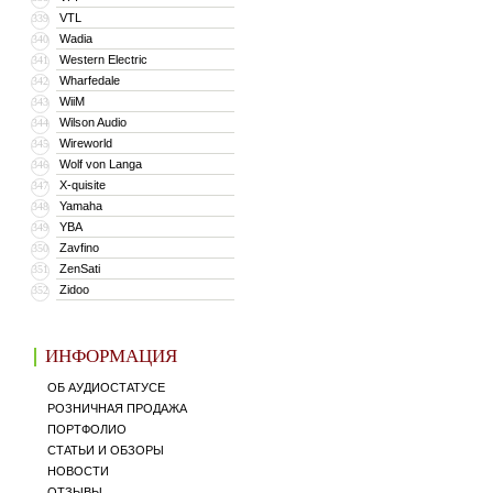
VTL
339
Wadia
340
Western Electric
341
Wharfedale
342
WiiM
343
Wilson Audio
344
Wireworld
345
Wolf von Langa
346
X-quisite
347
Yamaha
348
YBA
349
Zavfino
350
ZenSati
351
Zidoo
352
ИНФОРМАЦИЯ
ОБ АУДИОСТАТУСЕ
РОЗНИЧНАЯ ПРОДАЖА
ПОРТФОЛИО
СТАТЬИ И ОБЗОРЫ
НОВОСТИ
ОТЗЫВЫ