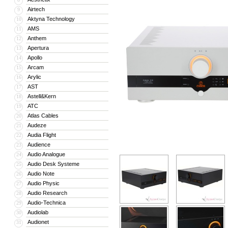
Airtech
9
Aktyna Technology
10
AMS
11
Anthem
12
Apertura
13
Apollo
14
Arcam
15
Arylic
16
AST
17
Astell&Kern
18
ATC
19
Atlas Cables
20
Audeze
21
Audia Flight
22
Audience
23
Audio Analogue
24
Audio Desk Systeme
25
Audio Note
26
Audio Physic
27
Audio Research
28
Audio-Technica
29
Audiolab
30
Audionet
31