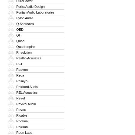
PurePower
244
Purist Audio Design
245
Puritan Audio Laboratories
246
Pylon Audio
247
Q Acoustics
248
QED
249
Qln
250
Quad
251
Quadraspire
252
R_volution
253
Raidho Acoustics
254
RCF
255
Reavon
256
Rega
257
Reimyo
258
Rekkord Audio
259
REL Acoustics
260
Revel
261
Revival Audio
262
Revox
263
Ricable
264
Rockna
265
Roksan
266
Roon Labs
267