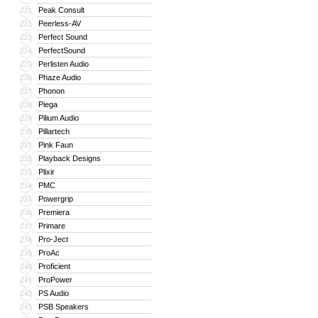
Peak Consult
221
Peerless-AV
222
Perfect Sound
223
PerfectSound
224
Perlisten Audio
225
Phaze Audio
226
Phonon
227
Piega
228
Pilium Audio
229
Pillartech
230
Pink Faun
231
Playback Designs
232
Plixir
233
PMC
234
Powergrip
235
Premiera
236
Primare
237
Pro-Ject
238
ProAc
239
Proficient
240
ProPower
241
PS Audio
242
PSB Speakers
243