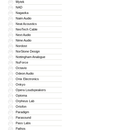
Mytek
197
NAD
198
Nagaoka
199
Naim Audio
200
Neat Acoustics
201
NeoTech Cable
202
Next Audio
203
Nime Audio
204
Nordost
205
NorStone Design
206
Nottingham Analogue
207
NuForce
208
Octavio
209
Odeon Audio
210
Onix Electronics
211
Onkyo
212
Opera Loudspeakers
213
Optoma
214
Orpheus Lab
215
Ortofon
216
Paradigm
217
Parasound
218
Pass Labs
219
Pathos
220