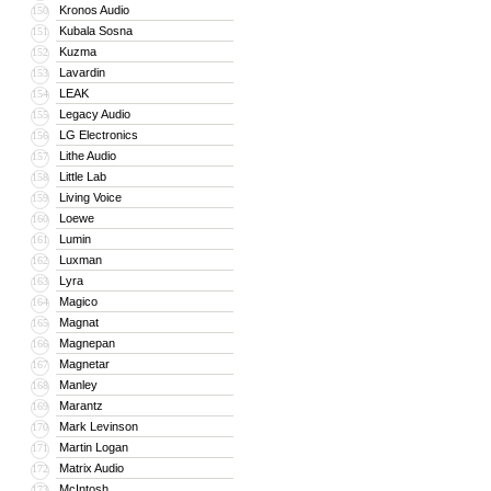
Kronos Audio
150
Kubala Sosna
151
Kuzma
152
Lavardin
153
LEAK
154
Legacy Audio
155
LG Electronics
156
Lithe Audio
157
Little Lab
158
Living Voice
159
Loewe
160
Lumin
161
Luxman
162
Lyra
163
Magico
164
Magnat
165
Magnepan
166
Magnetar
167
Manley
168
Marantz
169
Mark Levinson
170
Martin Logan
171
Matrix Audio
172
McIntosh
173