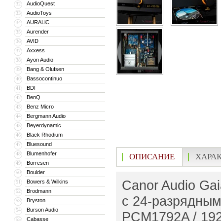
AudioQuest
32
AudioToys
33
AURALiC
34
Aurender
35
AVID
36
Axxess
37
Ayon Audio
38
Bang & Olufsen
39
Bassocontinuo
40
BDI
41
BenQ
42
Benz Micro
43
Bergmann Audio
44
Beyerdynamic
45
Black Rhodium
46
Bluesound
47
Blumenhofer
48
ОПИСАНИЕ
ХАРА
Borresen
49
Boulder
50
Canor Audio Ga
Bowers & Wilkins
51
Brodmann
52
с 24-разрядным
Bryston
53
Burson Audio
54
PCM1792A / 192
Cabasse
55