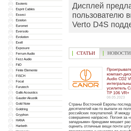
Дисплей предла
Esoteric
103
Esprit Cables
104
пользователю в
Esseci
105
Estelon
106
Verto D4S подд
Euromet
107
Eversolo
108
Evolution
109
Exell
110
Exposure
111
СТАТЬИ
НОВОСТИ
Ferrum Audio
112
Fezz Audio
113
FiiO
114
Проигрыват
Finite Elemente
115
компакт-дис
FISCH
116
Audio CD2 V
Focal
117
интегральн
Furutech
118
усилитель C
TP 106 VR+
Gallo Acoustics
119
06.05.2023
Gauder Akustik
120
Gold Note
121
Страны Восточной Европы послед
десятилетий как-то выпали из пол
Goldring
122
российских покупателей. И между
Gryphon
123
совершенно напрасно. Погоня за «
HANA
124
западными» брендами мешает рас
Harbeth
оценить отличные вещи почти шту
125