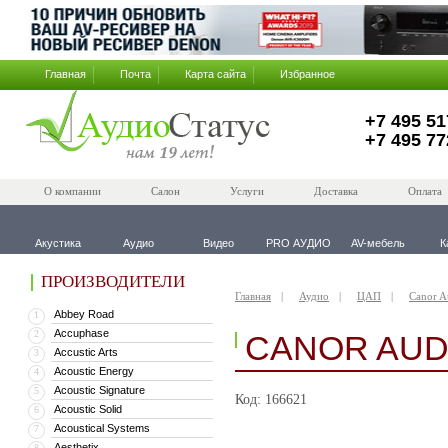
Главная
Почта
Карта сайта
Избранное
+7 495 51
+7 495 77
О компании
Салон
Услуги
Доставка
Оплата
Акустика
Аудио
Видео
PRO АУДИО
AV-мебель
К
ПРОИЗВОДИТЕЛИ
Главная
Аудио
ЦАП
Canor A
Abbey Road
1
Accuphase
2
CANOR AUDI
Accustic Arts
3
Acoustic Energy
4
Acoustic Signature
5
Код: 166621
Acoustic Solid
6
Acoustical Systems
7
Aesthetix
8