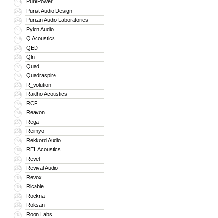
PurePower
244
Purist Audio Design
245
Puritan Audio Laboratories
246
Pylon Audio
247
Q Acoustics
248
QED
249
Qln
250
Quad
251
Quadraspire
252
R_volution
253
Raidho Acoustics
254
RCF
255
Reavon
256
Rega
257
Reimyo
258
Rekkord Audio
259
REL Acoustics
260
Revel
261
Revival Audio
262
Revox
263
Ricable
264
Rockna
265
Roksan
266
Roon Labs
267