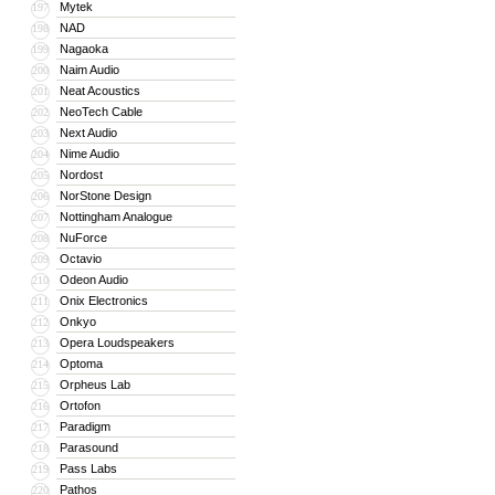
Mytek
197
NAD
198
Nagaoka
199
Naim Audio
200
Neat Acoustics
201
NeoTech Cable
202
Next Audio
203
Nime Audio
204
Nordost
205
NorStone Design
206
Nottingham Analogue
207
NuForce
208
Octavio
209
Odeon Audio
210
Onix Electronics
211
Onkyo
212
Opera Loudspeakers
213
Optoma
214
Orpheus Lab
215
Ortofon
216
Paradigm
217
Parasound
218
Pass Labs
219
Pathos
220