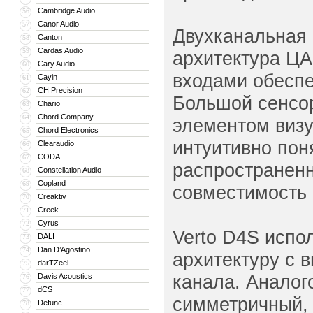
Cambridge Audio
56
Canor Audio
57
Двухканальная
Canton
58
Cardas Audio
59
архитектура Ц
Cary Audio
60
входами обеспе
Cayin
61
CH Precision
62
Большой сенсо
Chario
63
Chord Company
64
элементом визу
Chord Electronics
65
интуитивно пон
Clearaudio
66
CODA
67
распространен
Constellation Audio
68
Copland
69
совместимость 
Creaktiv
70
Creek
71
Cyrus
72
Verto D4S испо
DALI
73
Dan D’Agostino
74
архитектуру с 
darTZeel
75
канала. Аналог
Davis Acoustics
76
dCS
77
симметричный, 
Defunc
78