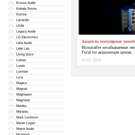
Kronos Audio
150
Kubala Sosna
151
Kuzma
152
Lavardin
153
LEAK
154
Legacy Audio
155
LG Electronics
156
Акция на популярные линейки
Lithe Audio
157
Испытайте незабываемые эм
Little Lab
158
Focal по акционным ценам...
Living Voice
159
01.07.2026
Loewe
160
Lumin
161
Luxman
162
Lyra
163
Magico
164
Magnat
165
Magnepan
166
Magnetar
167
Manley
168
Marantz
169
Mark Levinson
170
Martin Logan
171
Matrix Audio
172
McIntosh
173