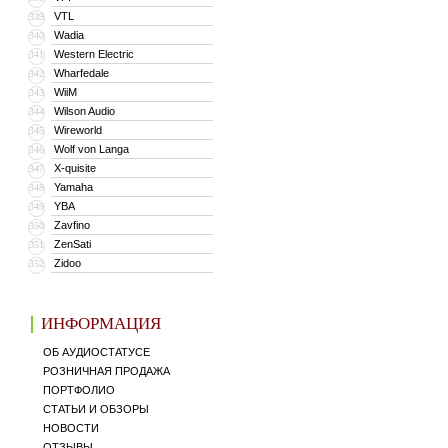
VTL
339
Wadia
340
Western Electric
341
Wharfedale
342
WiiM
343
Wilson Audio
344
Wireworld
345
Wolf von Langa
346
X-quisite
347
Yamaha
348
YBA
349
Zavfino
350
ZenSati
351
Zidoo
352
ИНФОРМАЦИЯ
ОБ АУДИОСТАТУСЕ
РОЗНИЧНАЯ ПРОДАЖА
ПОРТФОЛИО
СТАТЬИ И ОБЗОРЫ
НОВОСТИ
ОТЗЫВЫ