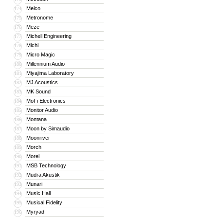
Melco
174
Metronome
175
Meze
176
Michell Engineering
177
Michi
178
Micro Magic
179
Millennium Audio
180
Miyajima Laboratory
181
MJ Acoustics
182
MK Sound
183
MoFi Electronics
184
Monitor Audio
185
Montana
186
Moon by Simaudio
187
Moonriver
188
Morch
189
Morel
190
MSB Technology
191
Mudra Akustik
192
Munari
193
Music Hall
194
Musical Fidelity
195
Myryad
196