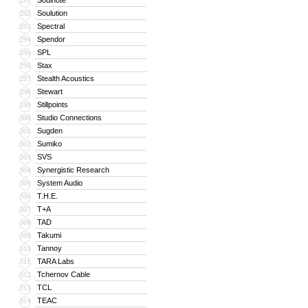
Soulnote
291
Soulution
292
Spectral
293
Spendor
294
SPL
295
Stax
296
Stealth Acoustics
297
Stewart
298
Stillpoints
299
Studio Connections
300
Sugden
301
Sumiko
302
SVS
303
Synergistic Research
304
System Audio
305
T.H.E.
306
T+A
307
TAD
308
Takumi
309
Tannoy
310
TARA Labs
311
Tchernov Cable
312
TCL
313
TEAC
314