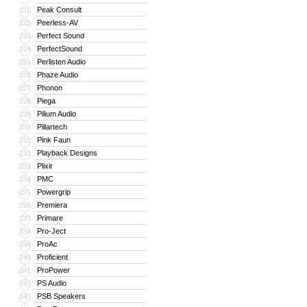
Peak Consult
221
Peerless-AV
222
Perfect Sound
223
PerfectSound
224
Perlisten Audio
225
Phaze Audio
226
Phonon
227
Piega
228
Pilium Audio
229
Pillartech
230
Pink Faun
231
Playback Designs
232
Plixir
233
PMC
234
Powergrip
235
Premiera
236
Primare
237
Pro-Ject
238
ProAc
239
Proficient
240
ProPower
241
PS Audio
242
PSB Speakers
243