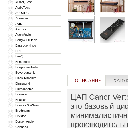
AudioQuest
32
AudioToys
33
AURALiC
34
Aurender
35
AVID
36
Axxess
37
Ayon Audio
38
Bang & Olufsen
39
Bassocontinuo
40
BDI
41
BenQ
42
Benz Micro
43
Bergmann Audio
44
Beyerdynamic
45
Black Rhodium
46
ОПИСАНИЕ
ХАРА
Bluesound
47
Blumenhofer
48
Borresen
ЦАП Canor Vert
49
Boulder
50
это базовый ци
Bowers & Wilkins
51
Brodmann
52
минималистичн
Bryston
53
Burson Audio
54
производительн
Cabasse
55