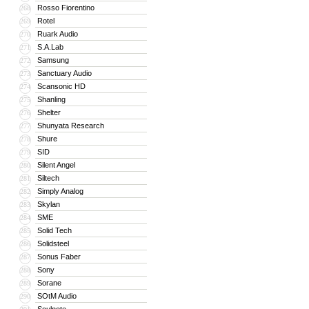
Rosso Fiorentino
268
Rotel
269
Ruark Audio
270
S.A.Lab
271
Samsung
272
Sanctuary Audio
273
Scansonic HD
274
Shanling
275
Shelter
276
Shunyata Research
277
Shure
278
SID
279
Silent Angel
280
Siltech
281
Simply Analog
282
Skylan
283
SME
284
Solid Tech
285
Solidsteel
286
Sonus Faber
287
Sony
288
Sorane
289
SOtM Audio
290