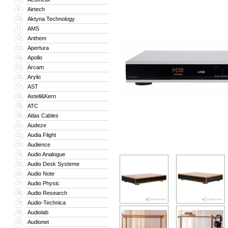
Airtech
9
Aktyna Technology
10
AMS
11
Anthem
12
Apertura
13
Apollo
14
Arcam
15
Arylic
16
AST
17
Astell&Kern
18
ATC
19
Atlas Cables
20
Audeze
21
Audia Flight
22
Audience
23
Audio Analogue
24
Audio Desk Systeme
25
Audio Note
26
Audio Physic
27
Audio Research
28
Audio-Technica
29
Audiolab
30
Audionet
31