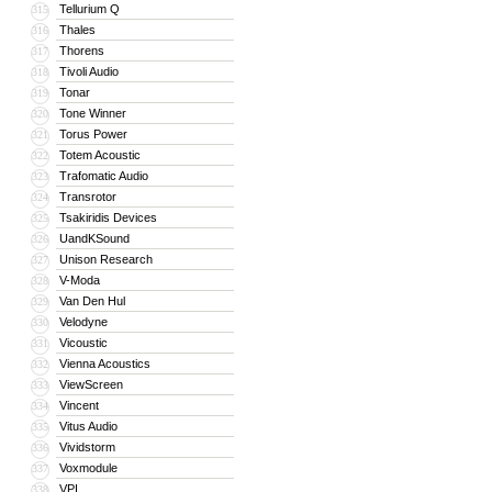
Tellurium Q
315
Thales
316
Thorens
317
Tivoli Audio
318
Tonar
319
Tone Winner
320
Torus Power
321
Totem Acoustic
322
Trafomatic Audio
323
Transrotor
324
Tsakiridis Devices
325
UandKSound
326
Unison Research
327
V-Moda
328
Van Den Hul
329
Velodyne
330
Vicoustic
331
Vienna Acoustics
332
ViewScreen
333
Vincent
334
Vitus Audio
335
Vividstorm
336
Voxmodule
337
VPI
338