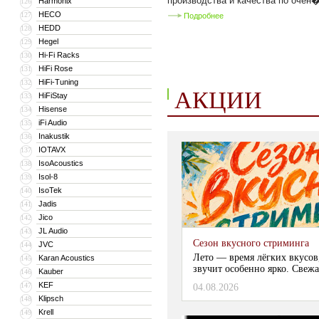
производства и качества по очен�
Harmonix
126
HECO
127
Подробнее
HEDD
128
Hegel
129
Hi-Fi Racks
130
HiFi Rose
131
HiFi-Tuning
132
АКЦИИ
HiFiStay
133
Hisense
134
iFi Audio
135
Inakustik
136
IOTAVX
137
IsoAcoustics
138
Isol-8
139
IsoTek
140
Jadis
141
Jico
142
JL Audio
143
Сезон вкусного стриминга
JVC
144
Лето — время лёгких вкусов
Karan Acoustics
145
звучит особенно ярко. Свежа
Kauber
146
KEF
147
04.08.2026
Klipsch
148
Krell
149