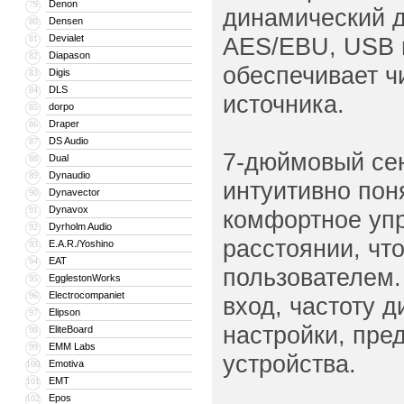
Denon
79
динамический д
Densen
80
Devialet
AES/EBU, USB и
81
Diapason
82
обеспечивает ч
Digis
83
DLS
84
источника.
dorpo
85
Draper
86
DS Audio
87
7-дюймовый сен
Dual
88
Dynaudio
89
интуитивно пон
Dynavector
90
Dynavox
91
комфортное упр
Dyrholm Audio
92
расстоянии, чт
E.A.R./Yoshino
93
EAT
94
пользователем
EgglestonWorks
95
Electrocompaniet
96
вход, частоту 
Elipson
97
настройки, пре
EliteBoard
98
EMM Labs
99
устройства.
Emotiva
100
EMT
101
Epos
102