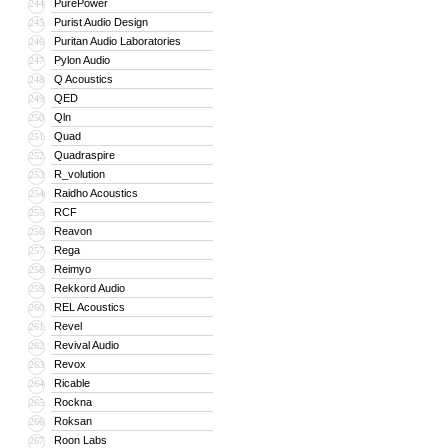
PurePower
244
Purist Audio Design
245
Puritan Audio Laboratories
246
Pylon Audio
247
Q Acoustics
248
QED
249
Qln
250
Quad
251
Quadraspire
252
R_volution
253
Raidho Acoustics
254
RCF
255
Reavon
256
Rega
257
Reimyo
258
Rekkord Audio
259
REL Acoustics
260
Revel
261
Revival Audio
262
Revox
263
Ricable
264
Rockna
265
Roksan
266
Roon Labs
267