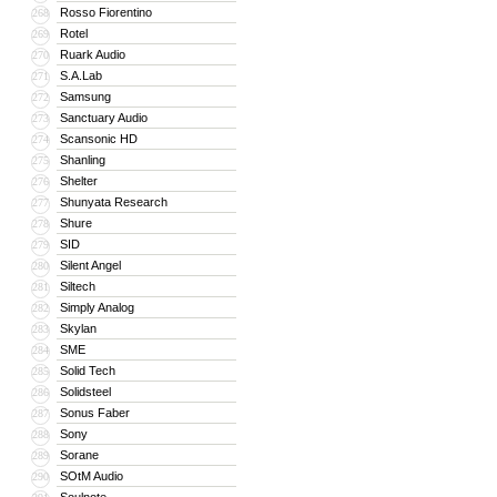
Rosso Fiorentino
268
Rotel
269
Ruark Audio
270
S.A.Lab
271
Samsung
272
Sanctuary Audio
273
Scansonic HD
274
Shanling
275
Shelter
276
Shunyata Research
277
Shure
278
SID
279
Silent Angel
280
Siltech
281
Simply Analog
282
Skylan
283
SME
284
Solid Tech
285
Solidsteel
286
Sonus Faber
287
Sony
288
Sorane
289
SOtM Audio
290