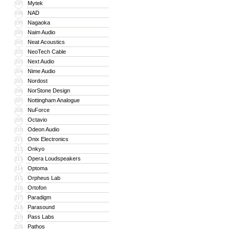
Mytek
197
NAD
198
Nagaoka
199
Naim Audio
200
Neat Acoustics
201
NeoTech Cable
202
Next Audio
203
Nime Audio
204
Nordost
205
NorStone Design
206
Nottingham Analogue
207
NuForce
208
Octavio
209
Odeon Audio
210
Onix Electronics
211
Onkyo
212
Opera Loudspeakers
213
Optoma
214
Orpheus Lab
215
Ortofon
216
Paradigm
217
Parasound
218
Pass Labs
219
Pathos
220