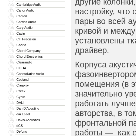
другие колонки
Cambridge Audio
56
настройку, что
Canor Audio
57
Canton
58
пары во всей а
Cardas Audio
59
Cary Audio
60
кривой и между 
Cayin
61
установлены тк
CH Precision
62
Chario
63
драйвер.
Chord Company
64
Chord Electronics
65
Корпуса акусти
Clearaudio
66
CODA
67
фазоинвертором
Constellation Audio
68
Copland
69
помещения (в э
Creaktiv
70
значительно ув
Creek
71
Cyrus
72
работать лучше
DALI
73
Dan D’Agostino
74
авторства, в т
darTZeel
75
Davis Acoustics
фронтальной п
76
dCS
77
работы — как е
Defunc
78