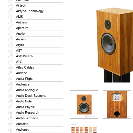
Airtech
9
Aktyna Technology
10
AMS
11
Anthem
12
Apertura
13
Apollo
14
Arcam
15
Arylic
16
AST
17
Astell&Kern
18
ATC
19
Atlas Cables
20
Audeze
21
Audia Flight
22
Audience
23
Audio Analogue
24
Audio Desk Systeme
25
Audio Note
26
Audio Physic
27
Audio Research
28
Audio-Technica
29
Audiolab
30
Audionet
31