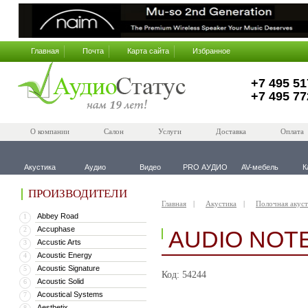
Главная
Почта
Карта сайта
Избранное
+7 495 51
+7 495 77
О компании
Салон
Услуги
Доставка
Оплата
Акустика
Аудио
Видео
PRO АУДИО
AV-мебель
К
ПРОИЗВОДИТЕЛИ
Главная
Акустика
Полочная акуст
Abbey Road
1
Accuphase
2
AUDIO NOTE
Accustic Arts
3
Acoustic Energy
4
Acoustic Signature
5
Код: 54244
Acoustic Solid
6
Acoustical Systems
7
Aesthetix
8