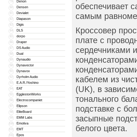
Denon
79
обеспечивает с
Densen
80
Devialet
81
самым равноме
Diapason
82
Digis
83
Кроссовер прос
DLS
84
dorpo
85
плате с провод
Draper
86
сердечниками 
DS Audio
87
Dual
88
конденсаторам
Dynaudio
89
Dynavector
90
конденсаторами
Dynavox
91
кабелем из чис
Dyrholm Audio
92
E.A.R./Yoshino
93
(UK), в зависи
EAT
94
EgglestonWorks
95
тонального бал
Electrocompaniet
96
Elipson
подставке с бо
97
EliteBoard
98
засыпные подст
EMM Labs
99
Emotiva
100
белого цвета.
EMT
101
Epos
102