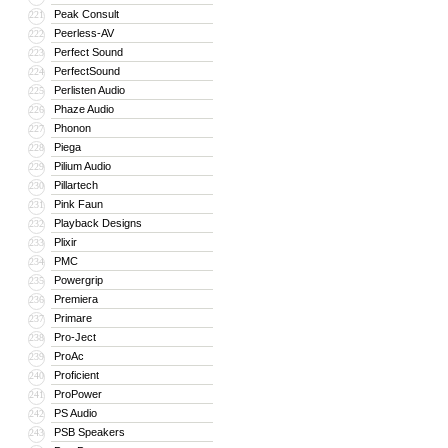
Peak Consult
221
Peerless-AV
222
Perfect Sound
223
PerfectSound
224
Perlisten Audio
225
Phaze Audio
226
Phonon
227
Piega
228
Pilium Audio
229
Pillartech
230
Pink Faun
231
Playback Designs
232
Plixir
233
PMC
234
Powergrip
235
Premiera
236
Primare
237
Pro-Ject
238
ProAc
239
Proficient
240
ProPower
241
PS Audio
242
PSB Speakers
243