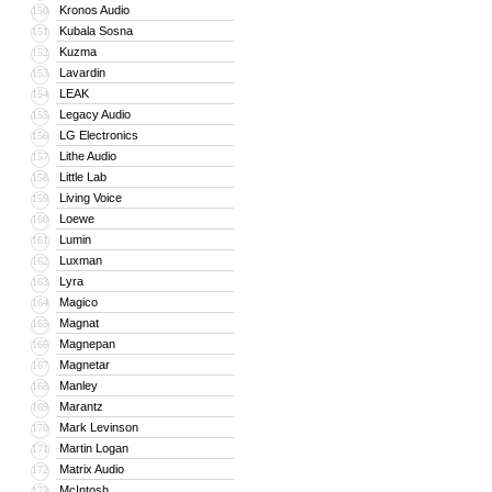
Kronos Audio
150
Kubala Sosna
151
Kuzma
152
Lavardin
153
LEAK
154
Legacy Audio
155
LG Electronics
156
Lithe Audio
157
Little Lab
158
Living Voice
159
Loewe
160
Lumin
161
Luxman
162
Lyra
163
Magico
164
Magnat
165
Magnepan
166
Magnetar
167
Manley
168
Marantz
169
Mark Levinson
170
Martin Logan
171
Matrix Audio
172
McIntosh
173