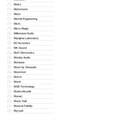
Melco
174
Metronome
175
Meze
176
Michell Engineering
177
Michi
178
Micro Magic
179
Millennium Audio
180
Miyajima Laboratory
181
MJ Acoustics
182
MK Sound
183
MoFi Electronics
184
Monitor Audio
185
Montana
186
Moon by Simaudio
187
Moonriver
188
Morch
189
Morel
190
MSB Technology
191
Mudra Akustik
192
Munari
193
Music Hall
194
Musical Fidelity
195
Myryad
196