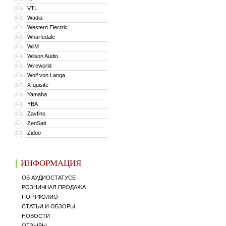
VTL
339
Wadia
340
Western Electric
341
Wharfedale
342
WiiM
343
Wilson Audio
344
Wireworld
345
Wolf von Langa
346
X-quisite
347
Yamaha
348
YBA
349
Zavfino
350
ZenSati
351
Zidoo
352
ИНФОРМАЦИЯ
ОБ АУДИОСТАТУСЕ
РОЗНИЧНАЯ ПРОДАЖА
ПОРТФОЛИО
СТАТЬИ И ОБЗОРЫ
НОВОСТИ
ОТЗЫВЫ