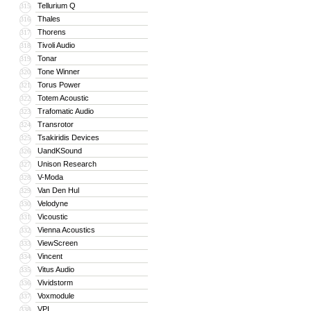
Tellurium Q
315
Thales
316
Thorens
317
Tivoli Audio
318
Tonar
319
Tone Winner
320
Torus Power
321
Totem Acoustic
322
Trafomatic Audio
323
Transrotor
324
Tsakiridis Devices
325
UandKSound
326
Unison Research
327
V-Moda
328
Van Den Hul
329
Velodyne
330
Vicoustic
331
Vienna Acoustics
332
ViewScreen
333
Vincent
334
Vitus Audio
335
Vividstorm
336
Voxmodule
337
VPI
338