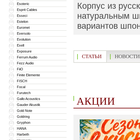
Корпус из русс
Esoteric
103
Esprit Cables
104
натуральным шп
Esseci
105
Estelon
106
вариантов шпон
Euromet
107
Eversolo
108
Evolution
109
Exell
110
Exposure
111
СТАТЬИ
НОВОСТИ
Ferrum Audio
112
Fezz Audio
113
FiiO
114
Finite Elemente
115
FISCH
116
Focal
117
Furutech
118
АКЦИИ
Gallo Acoustics
119
Gauder Akustik
120
Gold Note
121
Goldring
122
Gryphon
123
HANA
124
Harbeth
125