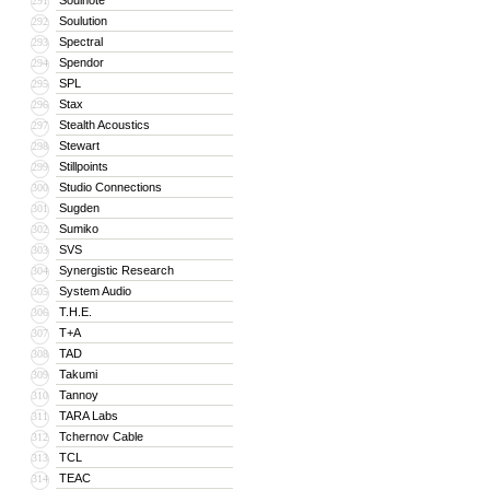
Soulnote
291
Soulution
292
Spectral
293
Spendor
294
SPL
295
Stax
296
Stealth Acoustics
297
Stewart
298
Stillpoints
299
Studio Connections
300
Sugden
301
Sumiko
302
SVS
303
Synergistic Research
304
System Audio
305
T.H.E.
306
T+A
307
TAD
308
Takumi
309
Tannoy
310
TARA Labs
311
Tchernov Cable
312
TCL
313
TEAC
314