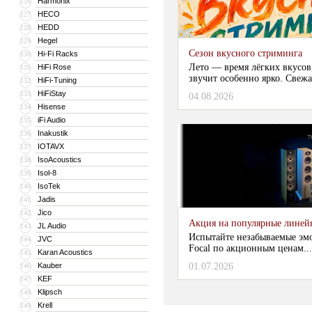
Harmonix
126
HECO
127
HEDD
128
Hegel
129
Сезон вкусного стриминга
Hi-Fi Racks
130
Лето — время лёгких вкусов
HiFi Rose
131
звучит особенно ярко. Свежа
HiFi-Tuning
132
HiFiStay
133
04.08.2026
Hisense
134
iFi Audio
135
Inakustik
136
IOTAVX
137
IsoAcoustics
138
Isol-8
139
IsoTek
140
Jadis
141
Jico
142
Акция на популярные линейки
JL Audio
143
Испытайте незабываемые эм
JVC
144
Focal по акционным ценам...
Karan Acoustics
145
Kauber
01.07.2026
146
KEF
147
Klipsch
148
Krell
149