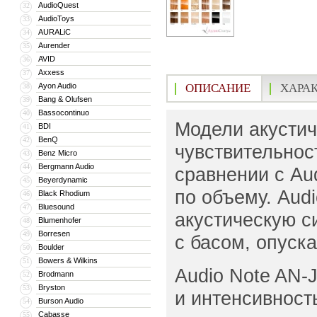
AudioQuest
32
AudioToys
33
AURALiC
34
Aurender
35
AVID
36
Axxess
37
Ayon Audio
ОПИСАНИЕ
ХАРА
38
Bang & Olufsen
39
Bassocontinuo
40
Модели акустич
BDI
41
BenQ
42
чувствительнос
Benz Micro
43
Bergmann Audio
44
сравнении с Au
Beyerdynamic
45
по объему. Aud
Black Rhodium
46
Bluesound
47
акустическую с
Blumenhofer
48
Borresen
49
с басом, опуска
Boulder
50
Bowers & Wilkins
51
Audio Note AN-
Brodmann
52
Bryston
53
и интенсивност
Burson Audio
54
Cabasse
55