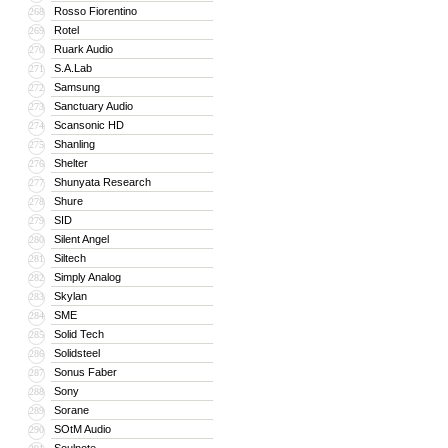
Rosso Fiorentino
268
Rotel
269
Ruark Audio
270
S.A.Lab
271
Samsung
272
Sanctuary Audio
273
Scansonic HD
274
Shanling
275
Shelter
276
Shunyata Research
277
Shure
278
SID
279
Silent Angel
280
Siltech
281
Simply Analog
282
Skylan
283
SME
284
Solid Tech
285
Solidsteel
286
Sonus Faber
287
Sony
288
Sorane
289
SOtM Audio
290