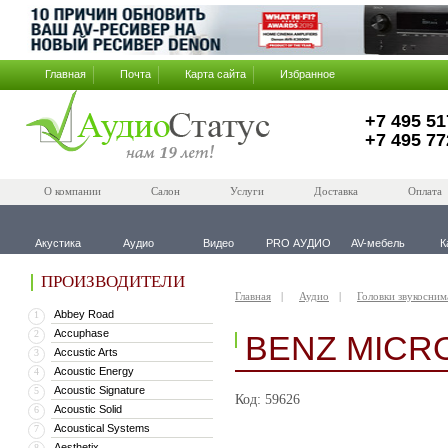
Главная
Почта
Карта сайта
Избранное
+7 495 51
+7 495 77
О компании
Салон
Услуги
Доставка
Оплата
Акустика
Аудио
Видео
PRO АУДИО
AV-мебель
К
ПРОИЗВОДИТЕЛИ
Главная
Аудио
Головки звукосним
Abbey Road
1
Accuphase
2
BENZ MICR
Accustic Arts
3
Acoustic Energy
4
Acoustic Signature
5
Код: 59626
Acoustic Solid
6
Acoustical Systems
7
Aesthetix
8