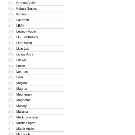
Kronos Audio
150
Kubala Sosna
151
Kuzma
152
Lavardin
153
LEAK
154
Legacy Audio
155
LG Electronics
156
Lithe Audio
157
Little Lab
158
Living Voice
159
Loewe
160
Lumin
161
Luxman
162
Lyra
163
Magico
164
Magnat
165
Magnepan
166
Magnetar
167
Manley
168
Marantz
169
Mark Levinson
170
Martin Logan
171
Matrix Audio
172
McIntosh
173