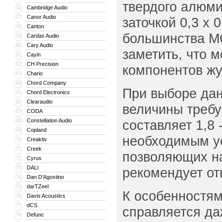
твердого алюми
Cambridge Audio
56
Canor Audio
57
заточкой 0,3 x
Canton
58
большинства MC
Cardas Audio
59
Cary Audio
60
заметить, что 
Cayin
61
CH Precision
62
компонентов жу
Chario
63
Chord Company
64
При выборе дан
Chord Electronics
65
Clearaudio
66
величины требу
CODA
67
Constellation Audio
составляет 1,8 
68
Copland
69
необходимым ус
Creaktiv
70
Creek
71
позволяющих на
Cyrus
72
DALI
73
рекомендует от
Dan D’Agostino
74
darTZeel
75
К особенностям
Davis Acoustics
76
dCS
77
справляется да
Defunc
78