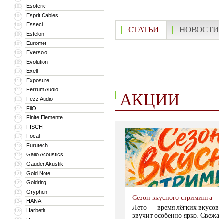
Esoteric
103
Esprit Cables
104
Esseci
105
СТАТЬИ
НОВОСТИ
Estelon
106
Euromet
107
Eversolo
108
Evolution
109
Exell
110
Exposure
111
Ferrum Audio
112
АКЦИИ
Fezz Audio
113
FiiO
114
Finite Elemente
115
FISCH
116
Focal
117
Furutech
118
Gallo Acoustics
119
Gauder Akustik
120
Gold Note
121
Goldring
122
Gryphon
123
Сезон вкусного стриминга
HANA
124
Лето — время лёгких вкусов
Harbeth
125
звучит особенно ярко. Свежа