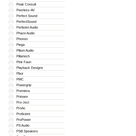
Peak Consult
221
Peerless-AV
222
Perfect Sound
223
PerfectSound
224
Perlisten Audio
225
Phaze Audio
226
Phonon
227
Piega
228
Pilium Audio
229
Pillartech
230
Pink Faun
231
Playback Designs
232
Plixir
233
PMC
234
Powergrip
235
Premiera
236
Primare
237
Pro-Ject
238
ProAc
239
Proficient
240
ProPower
241
PS Audio
242
PSB Speakers
243