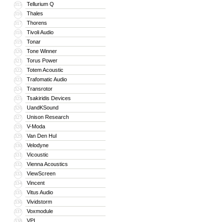
Tellurium Q
315
Thales
316
Thorens
317
Tivoli Audio
318
Tonar
319
Tone Winner
320
Torus Power
321
Totem Acoustic
322
Trafomatic Audio
323
Transrotor
324
Tsakiridis Devices
325
UandKSound
326
Unison Research
327
V-Moda
328
Van Den Hul
329
Velodyne
330
Vicoustic
331
Vienna Acoustics
332
ViewScreen
333
Vincent
334
Vitus Audio
335
Vividstorm
336
Voxmodule
337
VPI
338