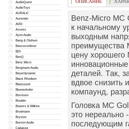
ОПИСАНИЕ
ХАРА
AudioQuest
32
AudioToys
33
AURALiC
34
Benz-Micro MC 
Aurender
35
AVID
36
к начальному ур
Axxess
37
выходным напр
Ayon Audio
38
Bang & Olufsen
39
преимущества 
Bassocontinuo
40
BDI
41
цену хорошего
BenQ
42
инновационные 
Benz Micro
43
Bergmann Audio
44
деталей. Так, 
Beyerdynamic
45
Black Rhodium
46
вдвое снизить 
Bluesound
47
компаунд, раз
Blumenhofer
48
Borresen
49
Boulder
50
Головка MC Gold
Bowers & Wilkins
51
Brodmann
52
это нереально 
Bryston
53
последующим га
Burson Audio
54
Cabasse
55