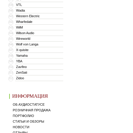
VTL
339
Wadia
340
Western Electric
341
Wharfedale
342
WiiM
343
Wilson Audio
344
Wireworld
345
Wolf von Langa
346
X-quisite
347
Yamaha
348
YBA
349
Zavfino
350
ZenSati
351
Zidoo
352
ИНФОРМАЦИЯ
ОБ АУДИОСТАТУСЕ
РОЗНИЧНАЯ ПРОДАЖА
ПОРТФОЛИО
СТАТЬИ И ОБЗОРЫ
НОВОСТИ
ОТЗЫВЫ