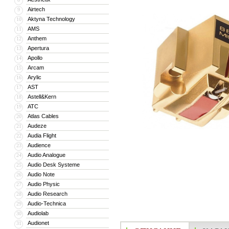
Airtech
9
Aktyna Technology
10
AMS
11
Anthem
12
Apertura
13
Apollo
14
Arcam
15
Arylic
16
AST
17
Astell&Kern
18
ATC
19
Atlas Cables
20
Audeze
21
Audia Flight
22
Audience
23
Audio Analogue
24
Audio Desk Systeme
25
Audio Note
26
Audio Physic
27
Audio Research
28
Audio-Technica
29
Audiolab
30
Audionet
31