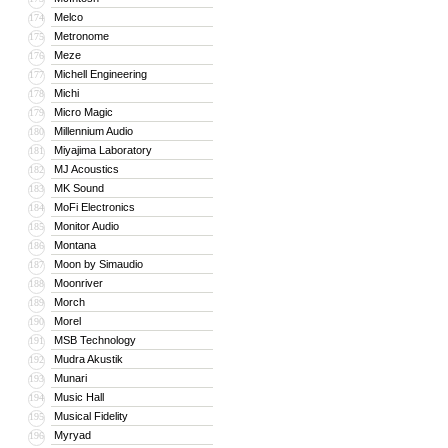
Melco
174
Metronome
175
Meze
176
Michell Engineering
177
Michi
178
Micro Magic
179
Millennium Audio
180
Miyajima Laboratory
181
MJ Acoustics
182
MK Sound
183
MoFi Electronics
184
Monitor Audio
185
Montana
186
Moon by Simaudio
187
Moonriver
188
Morch
189
Morel
190
MSB Technology
191
Mudra Akustik
192
Munari
193
Music Hall
194
Musical Fidelity
195
Myryad
196