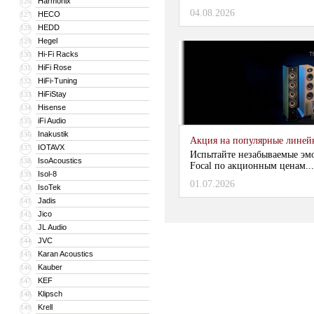
Harmonix
126
04.08.2026
HECO
127
HEDD
128
Hegel
129
Hi-Fi Racks
130
HiFi Rose
131
HiFi-Tuning
132
HiFiStay
133
Hisense
134
iFi Audio
135
Inakustik
136
Акция на популярные линейки
IOTAVX
137
Испытайте незабываемые эм
IsoAcoustics
138
Focal по акционным ценам...
Isol-8
139
01.07.2026
IsoTek
140
Jadis
141
Jico
142
JL Audio
143
JVC
144
Karan Acoustics
145
Kauber
146
KEF
147
Klipsch
148
Krell
149