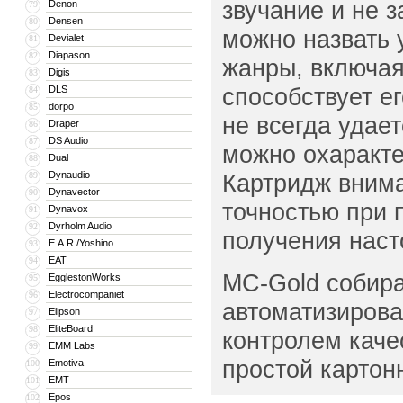
звучание и не 
Denon
79
Densen
80
можно назвать 
Devialet
81
Diapason
82
жанры, включая
Digis
83
способствует е
DLS
84
dorpo
85
не всегда удае
Draper
86
DS Audio
87
можно охаракте
Dual
88
Dynaudio
Картридж внима
89
Dynavector
90
точностью при 
Dynavox
91
Dyrholm Audio
92
получения наст
E.A.R./Yoshino
93
EAT
94
MC-Gold собира
EgglestonWorks
95
Electrocompaniet
96
автоматизиров
Elipson
97
EliteBoard
98
контролем каче
EMM Labs
99
простой картонн
Emotiva
100
EMT
101
Epos
102