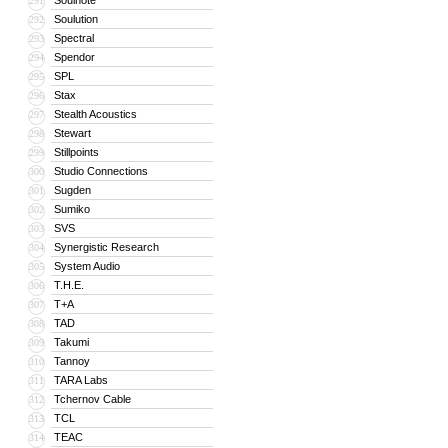
Soulnote
291
Soulution
292
Spectral
293
Spendor
294
SPL
295
Stax
296
Stealth Acoustics
297
Stewart
298
Stillpoints
299
Studio Connections
300
Sugden
301
Sumiko
302
SVS
303
Synergistic Research
304
System Audio
305
T.H.E.
306
T+A
307
TAD
308
Takumi
309
Tannoy
310
TARA Labs
311
Tchernov Cable
312
TCL
313
TEAC
314