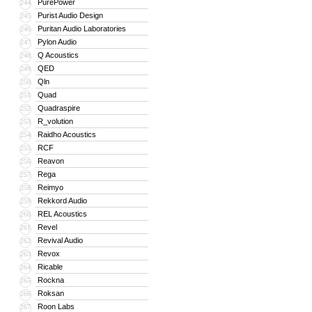
PurePower
244
Purist Audio Design
245
Puritan Audio Laboratories
246
Pylon Audio
247
Q Acoustics
248
QED
249
Qln
250
Quad
251
Quadraspire
252
R_volution
253
Raidho Acoustics
254
RCF
255
Reavon
256
Rega
257
Reimyo
258
Rekkord Audio
259
REL Acoustics
260
Revel
261
Revival Audio
262
Revox
263
Ricable
264
Rockna
265
Roksan
266
Roon Labs
267