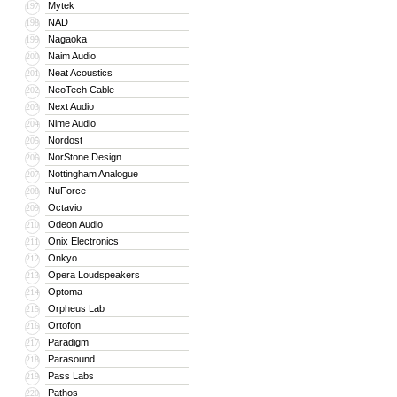
Mytek
197
NAD
198
Nagaoka
199
Naim Audio
200
Neat Acoustics
201
NeoTech Cable
202
Next Audio
203
Nime Audio
204
Nordost
205
NorStone Design
206
Nottingham Analogue
207
NuForce
208
Octavio
209
Odeon Audio
210
Onix Electronics
211
Onkyo
212
Opera Loudspeakers
213
Optoma
214
Orpheus Lab
215
Ortofon
216
Paradigm
217
Parasound
218
Pass Labs
219
Pathos
220