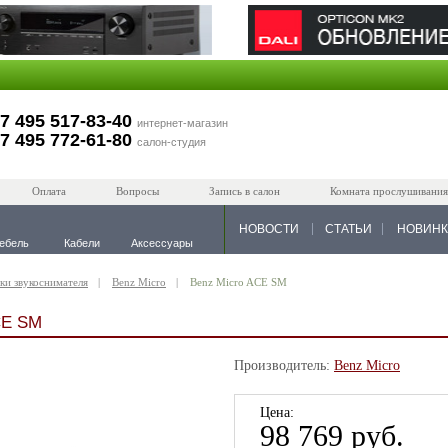
7 495 517-83-40
интернет-магазин
7 495 772-61-80
салон-студия
Оплата
Вопросы
Запись в салон
Комната прослушивания
НОВОСТИ
СТАТЬИ
НОВИН
ебель
Кабели
Аксессуары
ки звукоснимателя
Benz Micro
Benz Micro ACE SM
CE SM
Производитель:
Benz Micro
Цена:
98 769 руб.