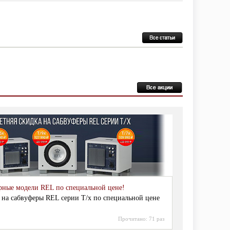
рные модели REL по специальной цене!
 на сабвуферы REL серии T/x по специальной цене
Прочитано:
71 раз