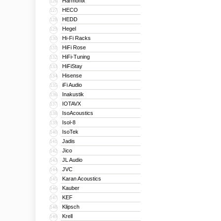
Harmonix
126
HECO
127
HEDD
128
Hegel
129
Hi-Fi Racks
130
HiFi Rose
131
HiFi-Tuning
132
HiFiStay
133
Hisense
134
iFi Audio
135
Inakustik
136
IOTAVX
137
IsoAcoustics
138
Isol-8
139
IsoTek
140
Jadis
141
Jico
142
JL Audio
143
JVC
144
Karan Acoustics
145
Kauber
146
KEF
147
Klipsch
148
Krell
149