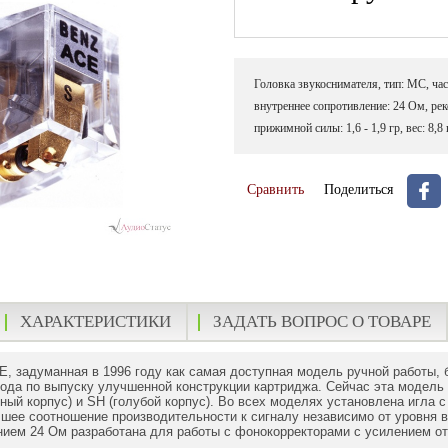
Головка звукоснимателя, тип: МС, час
внутреннее сопротивление: 24 Ом, ре
прижимной силы: 1,6 - 1,9 гр, вес: 8,8 
Сравнить
Поделиться
ХАРАКТЕРИСТИКИ
ЗАДАТЬ ВОПРОС О ТОВАРЕ
E, задуманная в 1996 году как самая доступная модель ручной работы, б
вода по выпуску улучшенной конструкции картриджа. Сейчас эта модель 
чный корпус) и SH (голубой корпус). Во всех моделях установлена игла с
чшее соотношение производительности к сигналу независимо от уровня
нием 24 Ом разработана для работы с фонокорректорами с усилением от 