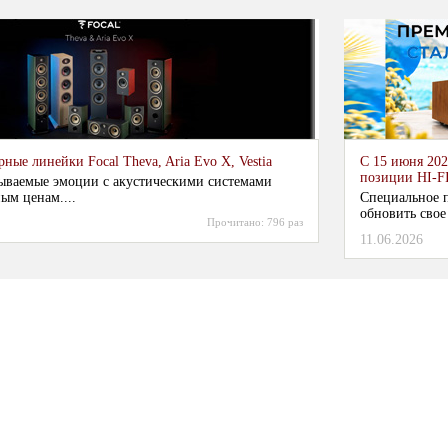
ные линейки Focal Theva, Aria Evo X, Vestia
С 15 июня 202
позиции HI-F
ываемые эмоции с акустическими системами
ым ценам....
Специальное п
обновить свое
Прочитано:
796 раз
11.06.2026