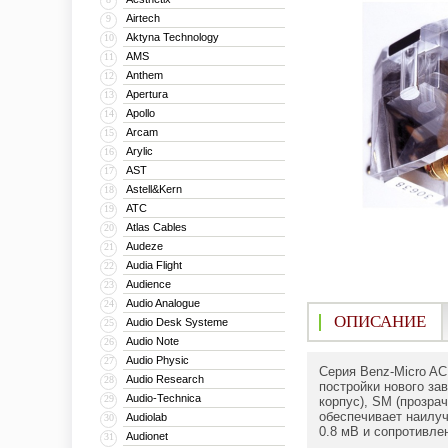
Airtech
9
Aktyna Technology
10
AMS
11
Anthem
12
Apertura
13
Apollo
14
Arcam
15
Arylic
16
AST
17
Astell&Kern
18
ATC
19
Atlas Cables
20
Audeze
21
Audia Flight
22
Audience
23
Audio Analogue
24
ОПИСАНИЕ
Audio Desk Systeme
25
Audio Note
26
Audio Physic
27
Серия Benz-Micro AC
Audio Research
28
постройки нового за
Audio-Technica
29
корпус), SM (прозра
обеспечивает наилу
Audiolab
30
0.8 мВ и сопротивле
Audionet
31