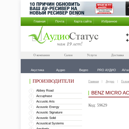
Главная
Почта
Карта сайта
Избранное
+
+
О компании
Салон
Услуги
Доставка
Акустика
Аудио
Видео
PRO АУДИО
AV-м
ПРОИЗВОДИТЕЛИ
Главная
Аудио
Голов
Abbey Road
1
BENZ MICRO A
Accuphase
2
Accustic Arts
3
Код: 59629
Acoustic Energy
4
Acoustic Signature
5
Acoustic Solid
6
Acoustical Systems
7
Aesthetix
8