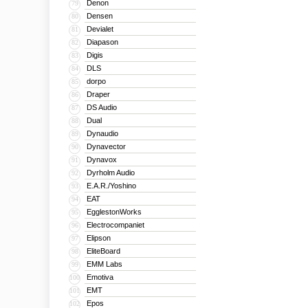
Denon
79
Densen
80
Devialet
81
Diapason
82
Digis
83
DLS
84
dorpo
85
Draper
86
DS Audio
87
Dual
88
Dynaudio
89
Dynavector
90
Dynavox
91
Dyrholm Audio
92
E.A.R./Yoshino
93
EAT
94
EgglestonWorks
95
Electrocompaniet
96
Elipson
97
EliteBoard
98
EMM Labs
99
Emotiva
100
EMT
101
Epos
102