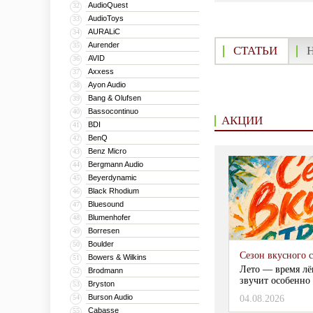
AudioQuest
32
AudioToys
33
AURALiC
34
Aurender
35
СТАТЬИ
AVID
36
Axxess
37
Ayon Audio
38
Bang & Olufsen
39
Bassocontinuo
40
АКЦИИ
BDI
41
BenQ
42
Benz Micro
43
Bergmann Audio
44
Beyerdynamic
45
Black Rhodium
46
Bluesound
47
Blumenhofer
48
Borresen
49
Boulder
50
Сезон вкусного 
Bowers & Wilkins
51
Лето — время лё
Brodmann
52
звучит особенно 
Bryston
53
Burson Audio
54
04.08.2026
Cabasse
55