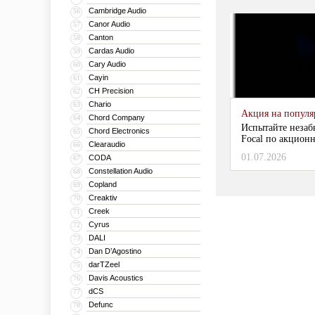
Cambridge Audio
56
Canor Audio
57
Canton
58
Cardas Audio
59
Cary Audio
60
Cayin
61
CH Precision
62
Chario
63
Акция на популяр
Chord Company
64
Испытайте незаб
Chord Electronics
65
Focal по акционн
Clearaudio
66
01.07.2026
CODA
67
Constellation Audio
68
Copland
69
Creaktiv
70
Creek
71
Cyrus
72
DALI
73
Dan D’Agostino
74
darTZeel
75
Davis Acoustics
76
dCS
77
Defunc
78