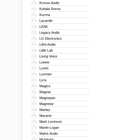
Kronos Audio
150
Kubala Sosna
151
Kuzma
152
Lavardin
153
LEAK
154
Legacy Audio
155
LG Electronics
156
Lithe Audio
157
Little Lab
158
Living Voice
159
Loewe
160
Lumin
161
Luxman
162
Lyra
163
Magico
164
Magnat
165
Magnepan
166
Magnetar
167
Manley
168
Marantz
169
Mark Levinson
170
Martin Logan
171
Matrix Audio
172
McIntosh
173