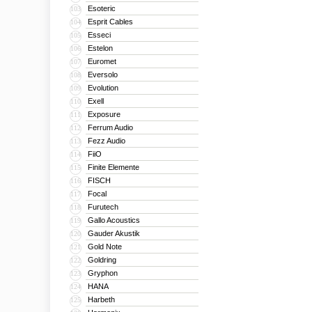
Esoteric
103
Esprit Cables
104
Esseci
105
Estelon
106
Euromet
107
Eversolo
108
Evolution
109
Exell
110
Exposure
111
Ferrum Audio
112
Fezz Audio
113
FiiO
114
Finite Elemente
115
FISCH
116
Focal
117
Furutech
118
Gallo Acoustics
119
Gauder Akustik
120
Gold Note
121
Goldring
122
Gryphon
123
HANA
124
Harbeth
125