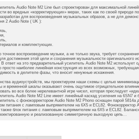
литель Audio Note M2 Line был спроектирован для максимальной линей
сти во вредных «корректирующих» мерах, таких как по своей природе п
азработан для воспроизведения музыкальных образов, а не для демонст
я 2 Audio Note ( UK ):
язь,
ия,
ль,
атериалов и комплектующих.
о точное воспроизведение музыки, а не только звука, требует сохранен
для достижения этой цели и сохранения музыкальности оригинального 
 В ответ на это предварительный усилитель Audio Note M2 использует 
о просто наиболее линейная конструкция из всех возможных, требующая
димость в делителе фазы, что вносит ненужные искажения.
нства аудиоустройств, мы проектируем наши схемы с целью минимизаци
 и временной шкалы оказывают очень ощутимое отрицательное влияние 
овать во все более нерелевантной игре чисел, которая преследует «ид
литель Audio Note M2 Line имеет линейный каскад усиления на 6SN7 и 
литель с фонокорректором Audio Note M2 Phono оснащен парой 5814a д
ом питания с ламповым выпрямителем на 6X5 и ECL82. Фонокорректор A
также блок питания с ламповым выпрямителем на 6X5 и ECL82. Балансн
роектированную и реализованную симметричную выходную цепь…