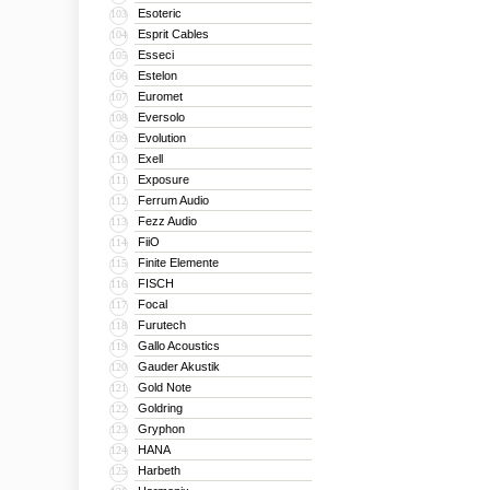
Esoteric
103
Esprit Cables
104
Esseci
105
Estelon
106
Euromet
107
Eversolo
108
Evolution
109
Exell
110
Exposure
111
Ferrum Audio
112
Fezz Audio
113
FiiO
114
Finite Elemente
115
FISCH
116
Focal
117
Furutech
118
Gallo Acoustics
119
Gauder Akustik
120
Gold Note
121
Goldring
122
Gryphon
123
HANA
124
Harbeth
125