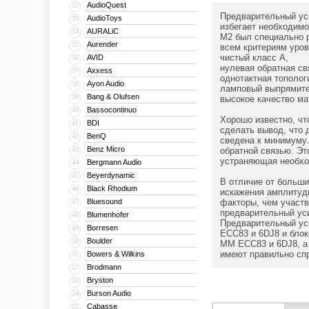
AudioQuest
32
Предварительный уси
AudioToys
33
избегает необходимо
AURALiC
34
M2 был специально р
Aurender
35
всем критериям уровн
чистый класс A,
AVID
36
нулевая обратная св
Axxess
37
однотактная тополог
Ayon Audio
38
ламповый выпрямите
Bang & Olufsen
39
высокое качество м
Bassocontinuo
40
Хорошо известно, чт
BDI
41
сделать вывод, что 
BenQ
42
сведена к минимуму.
Benz Micro
43
обратной связью. Эт
устраняющая необхо
Bergmann Audio
44
Beyerdynamic
45
В отличие от больши
Black Rhodium
46
искажения амплитуды
Bluesound
факторы, чем участв
47
предварительный уси
Blumenhofer
48
Предварительный уси
Borresen
49
ECC83 и 6DJ8 и блок
Boulder
50
ММ ECC83 и 6DJ8, а 
имеют правильно сп
Bowers & Wilkins
51
Brodmann
52
Bryston
53
Burson Audio
54
Cabasse
55