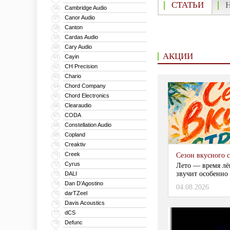
СТАТЬИ
Cambridge Audio
56
Canor Audio
57
Canton
58
Cardas Audio
59
Cary Audio
60
АКЦИИ
Cayin
61
CH Precision
62
Chario
63
Chord Company
64
Chord Electronics
65
Clearaudio
66
CODA
67
Constellation Audio
68
Copland
69
Creaktiv
70
Creek
71
Сезон вкусного 
Cyrus
72
Лето — время лё
звучит особенно 
DALI
73
Dan D’Agostino
74
04.08.2026
darTZeel
75
Davis Acoustics
76
dCS
77
Defunc
78