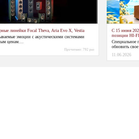
ные линейки Focal Theva, Aria Evo X, Vestia
С 15 июня 202
позиции HI-F
ываемые эмоции с акустическими системами
ым ценам....
Специальное п
обновить свое
Прочитано:
792 раз
11.06.2026