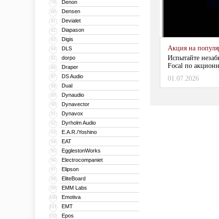
Denon
79
Densen
80
Devialet
81
Diapason
82
Digis
83
Акция на популяр
DLS
84
Испытайте незаб
dorpo
85
Focal по акционн
Draper
86
DS Audio
87
01.07.2026
Dual
88
Dynaudio
89
Dynavector
90
Dynavox
91
Dyrholm Audio
92
E.A.R./Yoshino
93
EAT
94
EgglestonWorks
95
Electrocompaniet
96
Elipson
97
EliteBoard
98
EMM Labs
99
Emotiva
100
EMT
101
Epos
102