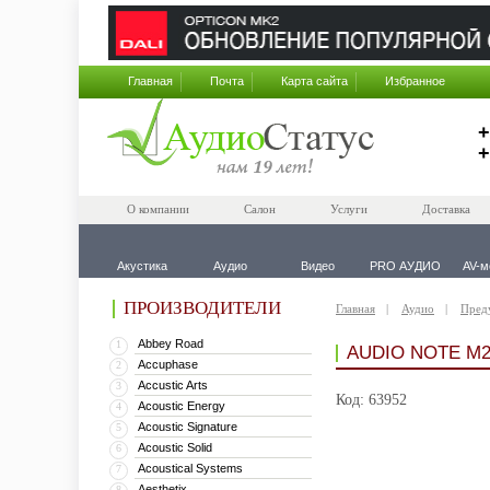
Главная
Почта
Карта сайта
Избранное
+
+
О компании
Салон
Услуги
Доставка
Акустика
Аудио
Видео
PRO АУДИО
AV-м
ПРОИЗВОДИТЕЛИ
Главная
Аудио
Пред
Abbey Road
1
AUDIO NOTE M2
Accuphase
2
Accustic Arts
3
Код: 63952
Acoustic Energy
4
Acoustic Signature
5
Acoustic Solid
6
Acoustical Systems
7
Aesthetix
8