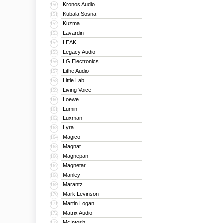
Kronos Audio
150
Kubala Sosna
151
Kuzma
152
Lavardin
153
LEAK
154
Legacy Audio
155
LG Electronics
156
Lithe Audio
157
Little Lab
158
Living Voice
159
Loewe
160
Lumin
161
Luxman
162
Lyra
163
Magico
164
Magnat
165
Magnepan
166
Magnetar
167
Manley
168
Marantz
169
Mark Levinson
170
Martin Logan
171
Matrix Audio
172
McIntosh
173