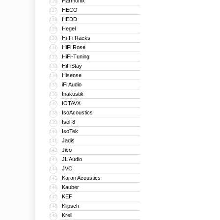
Harmonix
126
HECO
127
HEDD
128
Hegel
129
Hi-Fi Racks
130
HiFi Rose
131
HiFi-Tuning
132
HiFiStay
133
Hisense
134
iFi Audio
135
Inakustik
136
IOTAVX
137
IsoAcoustics
138
Isol-8
139
IsoTek
140
Jadis
141
Jico
142
JL Audio
143
JVC
144
Karan Acoustics
145
Kauber
146
KEF
147
Klipsch
148
Krell
149