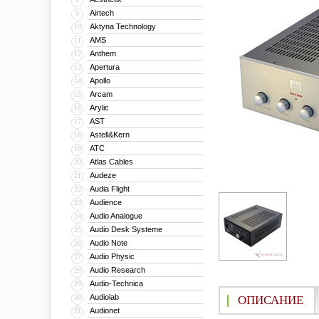
Airtech
9
Aktyna Technology
10
AMS
11
Anthem
12
Apertura
13
Apollo
14
Arcam
15
Arylic
16
AST
17
Astell&Kern
18
ATC
19
Atlas Cables
20
Audeze
21
Audia Flight
22
Audience
23
Audio Analogue
24
Audio Desk Systeme
25
Audio Note
26
Audio Physic
27
Audio Research
28
Audio-Technica
29
Audiolab
30
ОПИСАНИЕ
Audionet
31