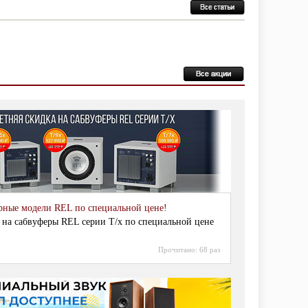
рные модели REL по специальной цене!
 на сабвуферы REL серии T/x по специальной цене
Прочитано:
68 раз