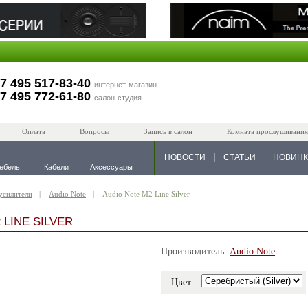
7 495 517-83-40
интернет-магазин
7 495 772-61-80
салон-студия
Оплата
Вопросы
Запись в салон
Комната прослушивания
НОВОСТИ
СТАТЬИ
НОВИН
ебель
Кабели
Аксессуары
усилители
Audio Note
Audio Note M2 Line Silver
 LINE SILVER
Производитель:
Audio Note
Цвет