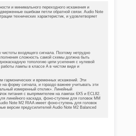
ности и минимального переходного искажения и
одверженные ошибкам петли обратной связи. Audio Note
рации технических характеристик, и удовлетворяет
ия чистоты входящего сигнала. Поэтому нетрудно
исполнения сложность самой схемы должна быть
однокаскадную топологию цепи усиления с нулевой
 работы лампы в классе A в чистом виде и
и гармонических и временных искажений. Эти
на форму сигнала, и гораздо важнее учитывать эти
еальный измеренный отклик». Линейный
блок питания с выпрямителем на лампах 6X5 и ECL82.
ля линейного каскада, фоно-ступени для головок ММ
udio Note M2 RIAA имеет фоно-ступень для головок
ые версии предусилителей Audio Note M2 Balanced