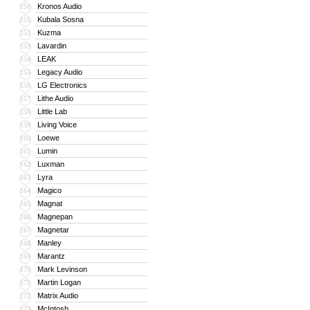
Kronos Audio
150
Kubala Sosna
151
Kuzma
152
Lavardin
153
LEAK
154
Legacy Audio
155
LG Electronics
156
Lithe Audio
157
Little Lab
158
Living Voice
159
Loewe
160
Lumin
161
Luxman
162
Lyra
163
Magico
164
Magnat
165
Magnepan
166
Magnetar
167
Manley
168
Marantz
169
Mark Levinson
170
Martin Logan
171
Matrix Audio
172
McIntosh
173