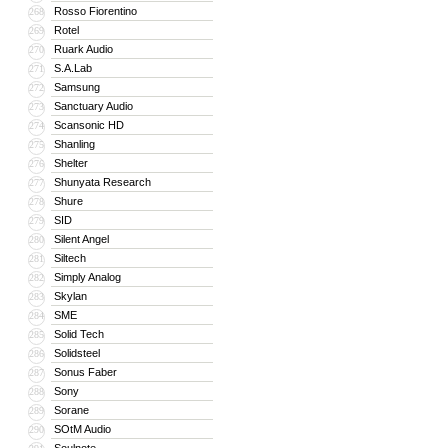
Rosso Fiorentino
268
Rotel
269
Ruark Audio
270
S.A.Lab
271
Samsung
272
Sanctuary Audio
273
Scansonic HD
274
Shanling
275
Shelter
276
Shunyata Research
277
Shure
278
SID
279
Silent Angel
280
Siltech
281
Simply Analog
282
Skylan
283
SME
284
Solid Tech
285
Solidsteel
286
Sonus Faber
287
Sony
288
Sorane
289
SOtM Audio
290