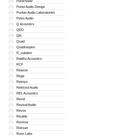
PurePower
244
Purist Audio Design
245
Puritan Audio Laboratories
246
Pylon Audio
247
Q Acoustics
248
QED
249
Qln
250
Quad
251
Quadraspire
252
R_volution
253
Raidho Acoustics
254
RCF
255
Reavon
256
Rega
257
Reimyo
258
Rekkord Audio
259
REL Acoustics
260
Revel
261
Revival Audio
262
Revox
263
Ricable
264
Rockna
265
Roksan
266
Roon Labs
267