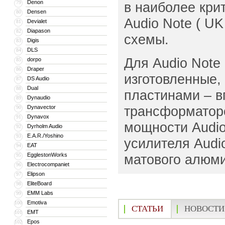
Denon
79
в наиболее кри
Densen
80
Audio Note ( U
Devialet
81
Diapason
82
схемы.
Digis
83
DLS
84
Для Audio Note
dorpo
85
Draper
86
изготовленные,
DS Audio
87
Dual
88
пластинами – в
Dynaudio
89
трансформаторо
Dynavector
90
Dynavox
91
мощности Audio
Dyrholm Audio
92
E.A.R./Yoshino
93
усилителя Audi
EAT
94
EgglestonWorks
матового алюми
95
Electrocompaniet
96
Elipson
97
EliteBoard
98
EMM Labs
99
Emotiva
100
СТАТЬИ
НОВОСТИ
EMT
101
Epos
102