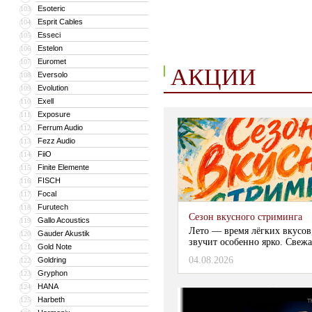
Esoteric
103
Esprit Cables
104
Esseci
105
Estelon
106
Euromet
107
АКЦИИ
Eversolo
108
Evolution
109
Exell
110
Exposure
111
Ferrum Audio
112
Fezz Audio
113
FiiO
114
Finite Elemente
115
FISCH
116
Focal
117
Furutech
118
Сезон вкусного стриминга
Gallo Acoustics
119
Лето — время лёгких вкусов
Gauder Akustik
120
звучит особенно ярко. Свежа
Gold Note
121
04.08.2026
Goldring
122
Gryphon
123
HANA
124
Harbeth
125