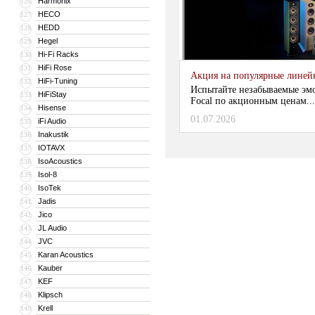
Harmonix
126
HECO
127
HEDD
128
Hegel
129
Hi-Fi Racks
130
HiFi Rose
131
Акция на популярные линейки
HiFi-Tuning
132
Испытайте незабываемые эм
HiFiStay
133
Focal по акционным ценам...
Hisense
134
01.07.2026
iFi Audio
135
Inakustik
136
IOTAVX
137
IsoAcoustics
138
Isol-8
139
IsoTek
140
Jadis
141
Jico
142
JL Audio
143
JVC
144
Karan Acoustics
145
Kauber
146
KEF
147
Klipsch
148
Krell
149