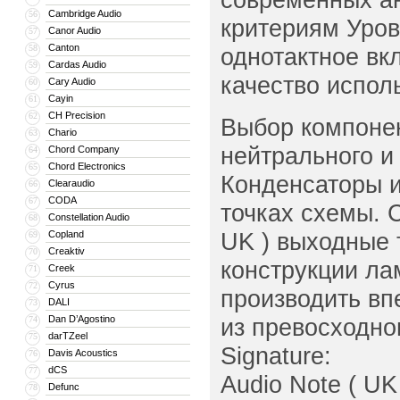
Cambridge Audio
56
критериям Уровн
Canor Audio
57
Canton
58
однотактное вк
Cardas Audio
59
качество испол
Cary Audio
60
Cayin
61
CH Precision
62
Выбор компонен
Chario
63
нейтрального и
Chord Company
64
Chord Electronics
65
Конденсаторы и
Clearaudio
66
CODA
67
точках схемы. 
Constellation Audio
68
UK ) выходные 
Copland
69
Creaktiv
70
конструкции ла
Creek
71
Cyrus
72
производить вп
DALI
73
Dan D’Agostino
из превосходно
74
darTZeel
75
Signature:
Davis Acoustics
76
dCS
77
Audio Note ( U
Defunc
78