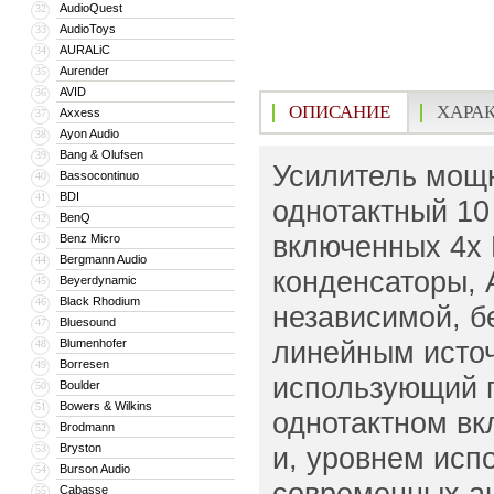
AudioQuest
32
AudioToys
33
AURALiC
34
Aurender
35
AVID
36
ОПИСАНИЕ
ХАРА
Axxess
37
Ayon Audio
38
Bang & Olufsen
39
Усилитель мощно
Bassocontinuo
40
BDI
41
однотактный 10
BenQ
42
включенных 4х 
Benz Micro
43
Bergmann Audio
44
конденсаторы, 
Beyerdynamic
45
Black Rhodium
46
независимой, б
Bluesound
47
линейным источ
Blumenhofer
48
Borresen
49
использующий 
Boulder
50
Bowers & Wilkins
51
однотактном вк
Brodmann
52
Bryston
и, уровнем исп
53
Burson Audio
54
современных ан
Cabasse
55