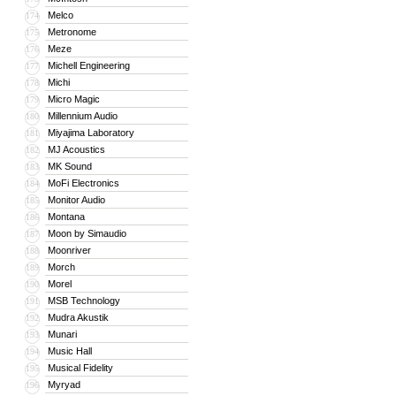
Melco
174
Metronome
175
Meze
176
Michell Engineering
177
Michi
178
Micro Magic
179
Millennium Audio
180
Miyajima Laboratory
181
MJ Acoustics
182
MK Sound
183
MoFi Electronics
184
Monitor Audio
185
Montana
186
Moon by Simaudio
187
Moonriver
188
Morch
189
Morel
190
MSB Technology
191
Mudra Akustik
192
Munari
193
Music Hall
194
Musical Fidelity
195
Myryad
196