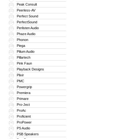
Peak Consult
221
Peerless-AV
222
Perfect Sound
223
PerfectSound
224
Perlisten Audio
225
Phaze Audio
226
Phonon
227
Piega
228
Pilium Audio
229
Pillartech
230
Pink Faun
231
Playback Designs
232
Plixir
233
PMC
234
Powergrip
235
Premiera
236
Primare
237
Pro-Ject
238
ProAc
239
Proficient
240
ProPower
241
PS Audio
242
PSB Speakers
243