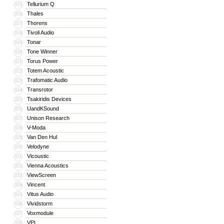
Tellurium Q
315
Thales
316
Thorens
317
Tivoli Audio
318
Tonar
319
Tone Winner
320
Torus Power
321
Totem Acoustic
322
Trafomatic Audio
323
Transrotor
324
Tsakiridis Devices
325
UandKSound
326
Unison Research
327
V-Moda
328
Van Den Hul
329
Velodyne
330
Vicoustic
331
Vienna Acoustics
332
ViewScreen
333
Vincent
334
Vitus Audio
335
Vividstorm
336
Voxmodule
337
VPI
338