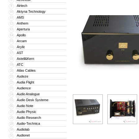
Airtech
9
Aktyna Technology
10
AMS
11
Anthem
12
Apertura
13
Apollo
14
Arcam
15
Arylic
16
AST
17
Astell&Kern
18
ATC
19
Atlas Cables
20
Audeze
21
Audia Flight
22
Audience
23
Audio Analogue
24
Audio Desk Systeme
25
Audio Note
26
Audio Physic
27
Audio Research
28
Audio-Technica
29
Audiolab
30
Audionet
31