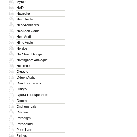
Mytek
197
NAD
198
Nagaoka
199
Naim Audio
200
Neat Acoustics
201
NeoTech Cable
202
Next Audio
203
Nime Audio
204
Nordost
205
NorStone Design
206
Nottingham Analogue
207
NuForce
208
Octavio
209
Odeon Audio
210
Onix Electronics
211
Onkyo
212
Opera Loudspeakers
213
Optoma
214
Orpheus Lab
215
Ortofon
216
Paradigm
217
Parasound
218
Pass Labs
219
Pathos
220