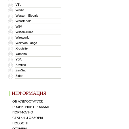
VTL
339
Wadia
340
Western Electric
341
Wharfedale
342
WiiM
343
Wilson Audio
344
Wireworld
345
Wolf von Langa
346
X-quisite
347
Yamaha
348
YBA
349
Zavfino
350
ZenSati
351
Zidoo
352
ИНФОРМАЦИЯ
ОБ АУДИОСТАТУСЕ
РОЗНИЧНАЯ ПРОДАЖА
ПОРТФОЛИО
СТАТЬИ И ОБЗОРЫ
НОВОСТИ
ОТЗЫВЫ