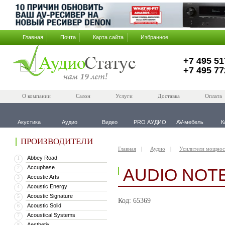
Главная
Почта
Карта сайта
Избранное
+7 495 51
+7 495 77
О компании
Салон
Услуги
Доставка
Оплата
Акустика
Аудио
Видео
PRO АУДИО
AV-мебель
К
ПРОИЗВОДИТЕЛИ
Главная
Аудио
Усилители мощнос
Abbey Road
1
Accuphase
2
AUDIO NOTE
Accustic Arts
3
Acoustic Energy
4
Acoustic Signature
5
Код: 65369
Acoustic Solid
6
Acoustical Systems
7
Aesthetix
8