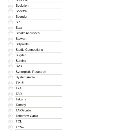
Soulnote
291
Soulution
292
Spectral
293
Spendor
294
SPL
295
Stax
296
Stealth Acoustics
297
Stewart
298
Stillpoints
299
Studio Connections
300
Sugden
301
Sumiko
302
SVS
303
Synergistic Research
304
System Audio
305
T.H.E.
306
T+A
307
TAD
308
Takumi
309
Tannoy
310
TARA Labs
311
Tchernov Cable
312
TCL
313
TEAC
314