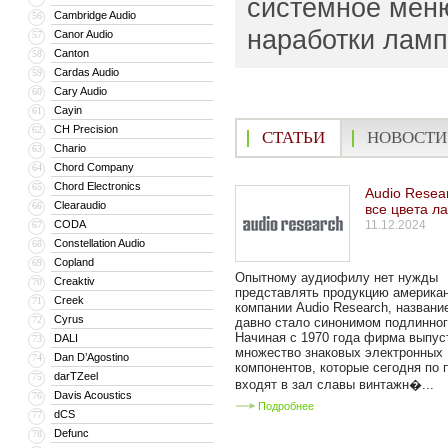
системное меню
Cambridge Audio
56
наработки ламп
Canor Audio
57
Canton
58
Cardas Audio
59
Cary Audio
60
Cayin
61
CH Precision
62
СТАТЬИ
НОВОСТИ
Chario
63
Chord Company
64
Chord Electronics
65
Audio Resear
Clearaudio
66
все цвета л
CODA
11.12.2024
67
Constellation Audio
68
Copland
69
Опытному аудиофилу нет нужды
Creaktiv
70
представлять продукцию америка
Creek
71
компании Audio Research, названи
Cyrus
72
давно стало синонимом подлинног
Начиная с 1970 года фирма выпус
DALI
73
множество знаковых электронных
Dan D’Agostino
74
компонентов, которые сегодня по 
darTZeel
75
входят в зал славы винтажн�...
Davis Acoustics
76
Подробнее
dCS
77
Defunc
78