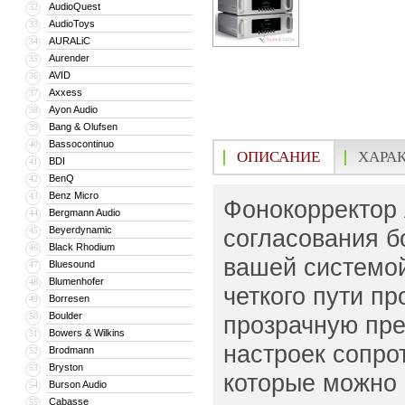
AudioQuest
32
AudioToys
33
AURALiC
34
Aurender
35
AVID
36
Axxess
37
Ayon Audio
38
Bang & Olufsen
39
Bassocontinuo
40
ОПИСАНИЕ
ХАРА
BDI
41
BenQ
42
Benz Micro
43
Фонокорректор 
Bergmann Audio
44
Beyerdynamic
согласования б
45
Black Rhodium
46
вашей системой
Bluesound
47
Blumenhofer
48
четкого пути п
Borresen
49
Boulder
50
прозрачную пр
Bowers & Wilkins
51
настроек сопро
Brodmann
52
Bryston
53
которые можно 
Burson Audio
54
Cabasse
55