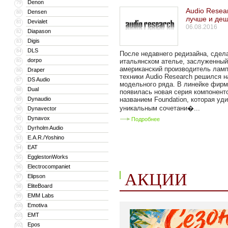
Denon
79
Audio Resea
Densen
80
лучше и де
Devialet
81
06.08.2016
Diapason
82
Digis
83
DLS
84
После недавнего редизайна, сдел
dorpo
85
итальянском ателье, заслуженный
американский производитель лам
Draper
86
техники Audio Research решился 
DS Audio
87
модельного ряда. В линейке фир
Dual
88
появилась новая серия компонент
Dynaudio
названием Foundation, которая уд
89
уникальным сочетани�...
Dynavector
90
Dynavox
91
Подробнее
Dyrholm Audio
92
E.A.R./Yoshino
93
EAT
94
EgglestonWorks
95
Electrocompaniet
96
АКЦИИ
Elipson
97
EliteBoard
98
EMM Labs
99
Emotiva
100
EMT
101
Epos
102