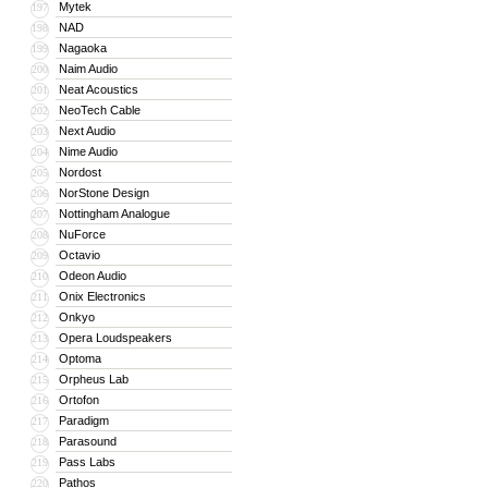
Mytek
197
NAD
198
Nagaoka
199
Naim Audio
200
Neat Acoustics
201
NeoTech Cable
202
Next Audio
203
Nime Audio
204
Nordost
205
NorStone Design
206
Nottingham Analogue
207
NuForce
208
Octavio
209
Odeon Audio
210
Onix Electronics
211
Onkyo
212
Opera Loudspeakers
213
Optoma
214
Orpheus Lab
215
Ortofon
216
Paradigm
217
Parasound
218
Pass Labs
219
Pathos
220