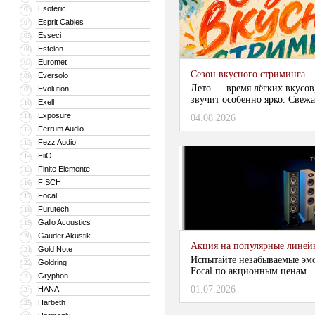
Esoteric
103
Esprit Cables
104
Esseci
105
Estelon
106
Euromet
107
Сезон вкусного стриминга
Eversolo
108
Лето — время лёгких вкусов
Evolution
109
звучит особенно ярко. Свежа
Exell
110
Exposure
111
04.08.2026
Ferrum Audio
112
Fezz Audio
113
FiiO
114
Finite Elemente
115
FISCH
116
Focal
117
Furutech
118
Gallo Acoustics
119
Gauder Akustik
120
Акция на популярные линейки
Gold Note
121
Испытайте незабываемые эм
Goldring
122
Focal по акционным ценам...
Gryphon
123
01.07.2026
HANA
124
Harbeth
125