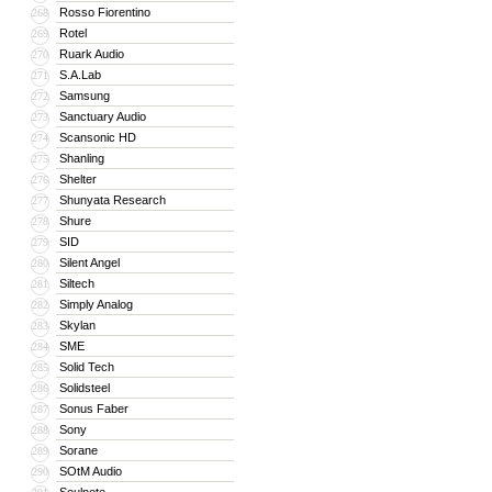
Rosso Fiorentino
268
Rotel
269
Ruark Audio
270
S.A.Lab
271
Samsung
272
Sanctuary Audio
273
Scansonic HD
274
Shanling
275
Shelter
276
Shunyata Research
277
Shure
278
SID
279
Silent Angel
280
Siltech
281
Simply Analog
282
Skylan
283
SME
284
Solid Tech
285
Solidsteel
286
Sonus Faber
287
Sony
288
Sorane
289
SOtM Audio
290