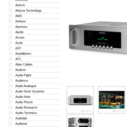
Airtech
9
Aktyna Technology
10
AMS
11
Anthem
12
Apertura
13
Apollo
14
Arcam
15
Arylic
16
AST
17
Astell&Kern
18
ATC
19
Atlas Cables
20
Audeze
21
Audia Flight
22
Audience
23
Audio Analogue
24
Audio Desk Systeme
25
Audio Note
26
Audio Physic
27
Audio Research
28
Audio-Technica
29
Audiolab
30
Audionet
31