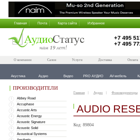
Главная
Почта
Карта сайта
Избранное
+7 495 51
+7 495 77
О компании
Салон
Услуги
Доставка
Оплата
Акустика
Аудио
Видео
PRO АУДИО
AV-мебель
К
ПРОИЗВОДИТЕЛИ
Главная
Аудио
Фонокорректоры
Abbey Road
1
Accuphase
2
AUDIO RES
Accustic Arts
3
Acoustic Energy
4
Acoustic Signature
5
Код: 89804
Acoustic Solid
6
Acoustical Systems
7
Aesthetix
8