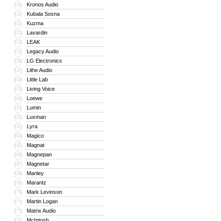
Kronos Audio
150
Kubala Sosna
151
Kuzma
152
Lavardin
153
LEAK
154
Legacy Audio
155
LG Electronics
156
Lithe Audio
157
Little Lab
158
Living Voice
159
Loewe
160
Lumin
161
Luxman
162
Lyra
163
Magico
164
Magnat
165
Magnepan
166
Magnetar
167
Manley
168
Marantz
169
Mark Levinson
170
Martin Logan
171
Matrix Audio
172
McIntosh
173