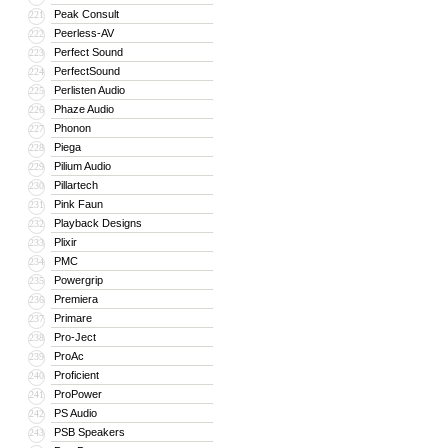
Peak Consult
221
Peerless-AV
222
Perfect Sound
223
PerfectSound
224
Perlisten Audio
225
Phaze Audio
226
Phonon
227
Piega
228
Pilium Audio
229
Pillartech
230
Pink Faun
231
Playback Designs
232
Plixir
233
PMC
234
Powergrip
235
Premiera
236
Primare
237
Pro-Ject
238
ProAc
239
Proficient
240
ProPower
241
PS Audio
242
PSB Speakers
243