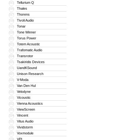
Tellurium Q
315
Thales
316
Thorens
317
Tivoli Audio
318
Tonar
319
Tone Winner
320
Torus Power
321
Totem Acoustic
322
Trafomatic Audio
323
Transrotor
324
Tsakiridis Devices
325
UandKSound
326
Unison Research
327
V-Moda
328
Van Den Hul
329
Velodyne
330
Vicoustic
331
Vienna Acoustics
332
ViewScreen
333
Vincent
334
Vitus Audio
335
Vividstorm
336
Voxmodule
337
VPI
338