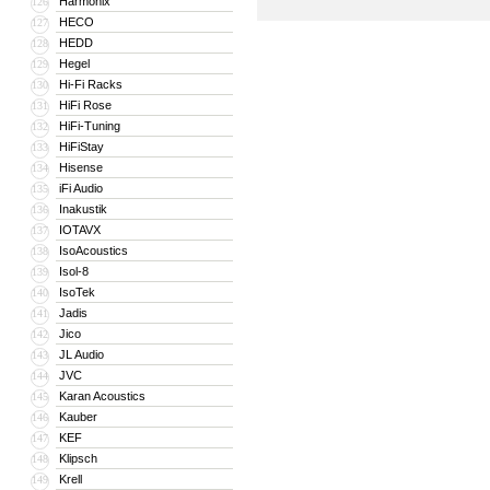
Harmonix
126
HECO
127
HEDD
128
Hegel
129
Hi-Fi Racks
130
HiFi Rose
131
HiFi-Tuning
132
HiFiStay
133
Hisense
134
iFi Audio
135
Inakustik
136
IOTAVX
137
IsoAcoustics
138
Isol-8
139
IsoTek
140
Jadis
141
Jico
142
JL Audio
143
JVC
144
Karan Acoustics
145
Kauber
146
KEF
147
Klipsch
148
Krell
149