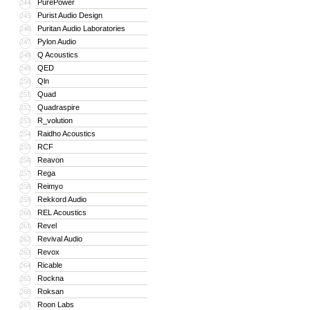
PurePower
244
Purist Audio Design
245
Puritan Audio Laboratories
246
Pylon Audio
247
Q Acoustics
248
QED
249
Qln
250
Quad
251
Quadraspire
252
R_volution
253
Raidho Acoustics
254
RCF
255
Reavon
256
Rega
257
Reimyo
258
Rekkord Audio
259
REL Acoustics
260
Revel
261
Revival Audio
262
Revox
263
Ricable
264
Rockna
265
Roksan
266
Roon Labs
267