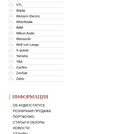
VTL
339
Wadia
340
Western Electric
341
Wharfedale
342
WiiM
343
Wilson Audio
344
Wireworld
345
Wolf von Langa
346
X-quisite
347
Yamaha
348
YBA
349
Zavfino
350
ZenSati
351
Zidoo
352
ИНФОРМАЦИЯ
ОБ АУДИОСТАТУСЕ
РОЗНИЧНАЯ ПРОДАЖА
ПОРТФОЛИО
СТАТЬИ И ОБЗОРЫ
НОВОСТИ
ОТЗЫВЫ