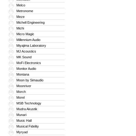
Melco
174
Metronome
175
Meze
176
Michell Engineering
177
Michi
178
Micro Magic
179
Millennium Audio
180
Miyajima Laboratory
181
MJ Acoustics
182
MK Sound
183
MoFi Electronics
184
Monitor Audio
185
Montana
186
Moon by Simaudio
187
Moonriver
188
Morch
189
Morel
190
MSB Technology
191
Mudra Akustik
192
Munari
193
Music Hall
194
Musical Fidelity
195
Myryad
196