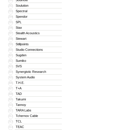
Soulnote
291
Soulution
292
Spectral
293
Spendor
294
SPL
295
Stax
296
Stealth Acoustics
297
Stewart
298
Stillpoints
299
Studio Connections
300
Sugden
301
Sumiko
302
SVS
303
Synergistic Research
304
System Audio
305
T.H.E.
306
T+A
307
TAD
308
Takumi
309
Tannoy
310
TARA Labs
311
Tchernov Cable
312
TCL
313
TEAC
314