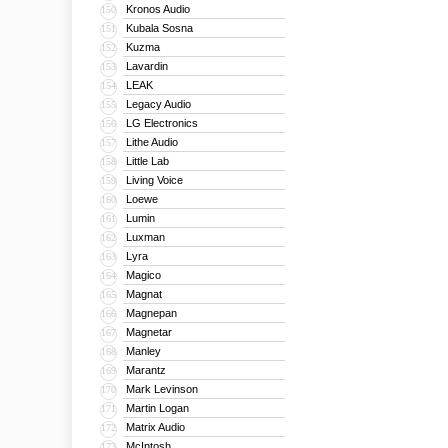
Kronos Audio
150
Kubala Sosna
151
Kuzma
152
Lavardin
153
LEAK
154
Legacy Audio
155
LG Electronics
156
Lithe Audio
157
Little Lab
158
Living Voice
159
Loewe
160
Lumin
161
Luxman
162
Lyra
163
Magico
164
Magnat
165
Magnepan
166
Magnetar
167
Manley
168
Marantz
169
Mark Levinson
170
Martin Logan
171
Matrix Audio
172
McIntosh
173