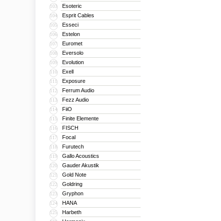
Esoteric
103
Esprit Cables
104
Esseci
105
Estelon
106
Euromet
107
Eversolo
108
Evolution
109
Exell
110
Exposure
111
Ferrum Audio
112
Fezz Audio
113
FiiO
114
Finite Elemente
115
FISCH
116
Focal
117
Furutech
118
Gallo Acoustics
119
Gauder Akustik
120
Gold Note
121
Goldring
122
Gryphon
123
HANA
124
Harbeth
125