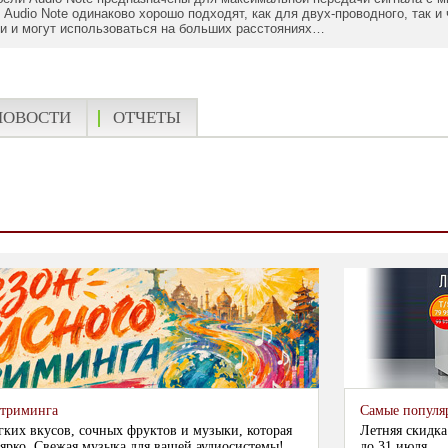
 Audio Note одинаково хорошо подходят, как для двух-проводного, так и
ки и могут использоваться на больших расстояниях…
НОВОСТИ
ОТЧЕТЫ
стриминга
Самые популя
гких вкусов, сочных фруктов и музыки, которая
Летняя скидка
ярко. Свежая музыка для вашей аудиосистемы!...
до 31 июля...