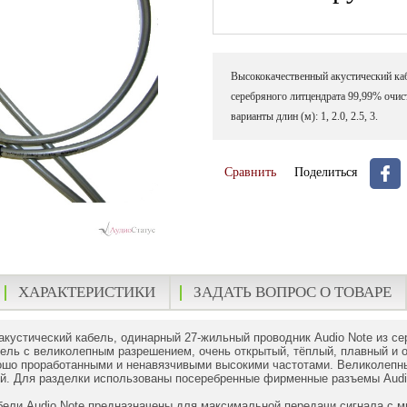
Высококачественный акустический каб
серебряного литцендрата 99,99% очист
варианты длин (м): 1, 2.0, 2.5, 3.
Сравнить
Поделиться
ХАРАКТЕРИСТИКИ
ЗАДАТЬ ВОПРОС О ТОВАРЕ
 акустический кабель, одинарный 27-жильный проводник Audio Note из с
бель c великолепным разрешением, очень открытый, тёплый, плавный и
ошо проработанными и ненавязчивыми высокими частотами. Великолепный
й. Для разделки использованы посеребренные фирменные разъемы Audio
бели Audio Note предназначены для максимальной передачи сигнала с 