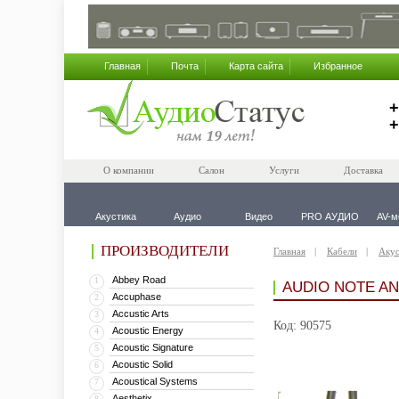
Главная
Почта
Карта сайта
Избранное
+
+
О компании
Салон
Услуги
Доставка
Акустика
Аудио
Видео
PRO АУДИО
AV-м
ПРОИЗВОДИТЕЛИ
Главная
Кабели
Акус
Abbey Road
1
AUDIO NOTE AN
Accuphase
2
Accustic Arts
3
Код: 90575
Acoustic Energy
4
Acoustic Signature
5
Acoustic Solid
6
Acoustical Systems
7
Aesthetix
8