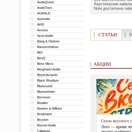
AudioQuest
32
Акустические кабели
AudioToys
33
Note достаточно гиб
AURALiC
34
Aurender
35
AVID
36
Axxess
37
СТАТЬИ
Ayon Audio
38
Bang & Olufsen
39
Bassocontinuo
40
BDI
41
BenQ
42
АКЦИИ
Benz Micro
43
Bergmann Audio
44
Beyerdynamic
45
Black Rhodium
46
Bluesound
47
Blumenhofer
48
Borresen
49
Boulder
50
Bowers & Wilkins
51
Brodmann
52
Bryston
53
Сезон вкусного 
Burson Audio
54
Лето — время лё
Cabasse
55
звучит особенно 