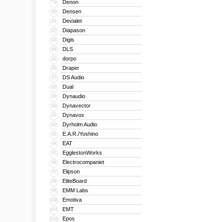
Denon
79
Densen
80
Devialet
81
Diapason
82
Digis
83
DLS
84
dorpo
85
Draper
86
DS Audio
87
Dual
88
Dynaudio
89
Dynavector
90
Dynavox
91
Dyrholm Audio
92
E.A.R./Yoshino
93
EAT
94
EgglestonWorks
95
Electrocompaniet
96
Elipson
97
EliteBoard
98
EMM Labs
99
Emotiva
100
EMT
101
Epos
102