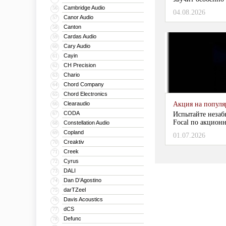
Cambridge Audio
56
04.08.2026
Canor Audio
57
Canton
58
Cardas Audio
59
Cary Audio
60
Cayin
61
CH Precision
62
Chario
63
Chord Company
64
Chord Electronics
65
Clearaudio
Акция на популяр
66
CODA
67
Испытайте незаб
Focal по акционн
Constellation Audio
68
Copland
69
01.07.2026
Creaktiv
70
Creek
71
Cyrus
72
DALI
73
Dan D’Agostino
74
darTZeel
75
Davis Acoustics
76
dCS
77
Defunc
78