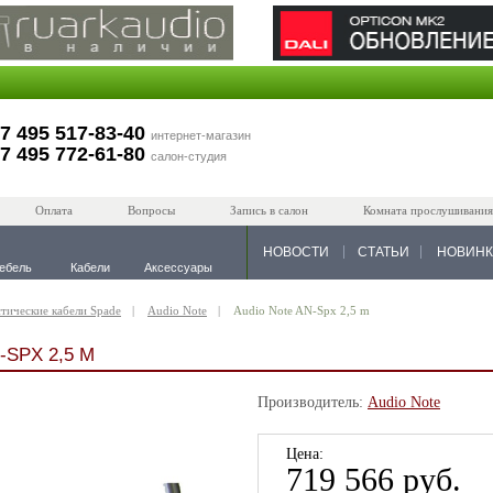
7 495 517-83-40
интернет-магазин
7 495 772-61-80
салон-студия
Оплата
Вопросы
Запись в салон
Комната прослушивания
НОВОСТИ
СТАТЬИ
НОВИН
ебель
Кабели
Аксессуары
тические кабели Spade
Audio Note
Audio Note AN-Spx 2,5 m
-SPX 2,5 M
Производитель:
Audio Note
Цена:
719 566 руб.