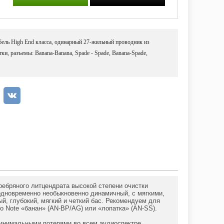
ель High End класса, одинарный 27-жильный проводник из
ки, разъемы: Banana-Banana, Spade - Spade, Banana-Spade,
еребряного литцендрата высокой степени очистки
 одновременно необыкновенно динамичный, с мягкими,
, глубокий, мягкий и четкий бас. Рекомендуем для
 Note «банан» (AN-BP/AG) или «лопатка» (AN-SS).
минимальными потерями во всем аудиоспектре.