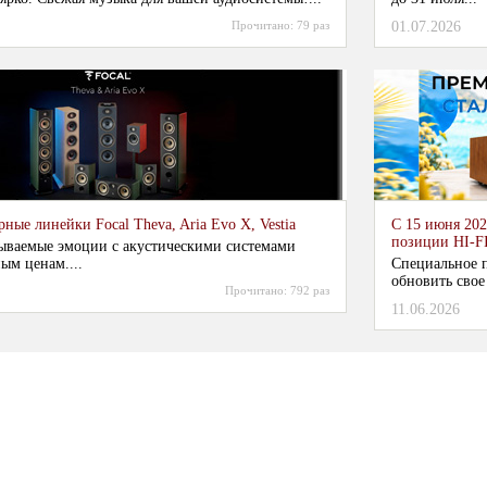
Прочитано:
79 раз
01.07.2026
ные линейки Focal Theva, Aria Evo X, Vestia
С 15 июня 202
позиции HI-F
ываемые эмоции с акустическими системами
ым ценам....
Специальное п
обновить свое
Прочитано:
792 раз
11.06.2026