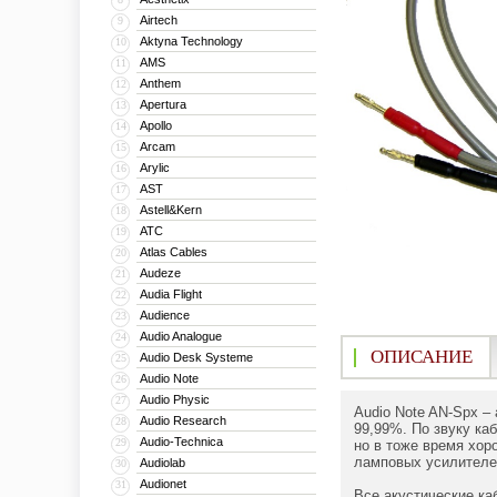
Airtech
9
Aktyna Technology
10
AMS
11
Anthem
12
Apertura
13
Apollo
14
Arcam
15
Arylic
16
AST
17
Astell&Kern
18
ATC
19
Atlas Cables
20
Audeze
21
Audia Flight
22
Audience
23
Audio Analogue
24
ОПИСАНИЕ
Audio Desk Systeme
25
Audio Note
26
Audio Physic
27
Audio Note AN-Spx –
Audio Research
28
99,99%. По звуку ка
Audio-Technica
29
но в тоже время хор
ламповых усилителе
Audiolab
30
Audionet
31
Все акустические ка