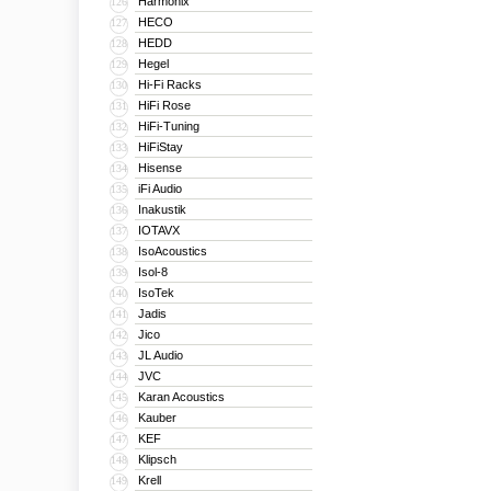
Harmonix
126
HECO
127
HEDD
128
Hegel
129
Hi-Fi Racks
130
HiFi Rose
131
HiFi-Tuning
132
HiFiStay
133
Hisense
134
iFi Audio
135
Inakustik
136
IOTAVX
137
IsoAcoustics
138
Isol-8
139
IsoTek
140
Jadis
141
Jico
142
JL Audio
143
JVC
144
Karan Acoustics
145
Kauber
146
KEF
147
Klipsch
148
Krell
149