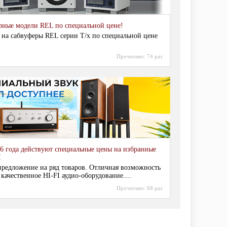
рные модели REL по специальной цене!
 на сабвуферы REL серии T/x по специальной цене
Прочитано:
74 раз
6 года действуют специальные цены на избранные
I
редложение на ряд товаров. Отличная возможность
 качественное HI-FI аудио-оборудование....
Прочитано:
68 раз