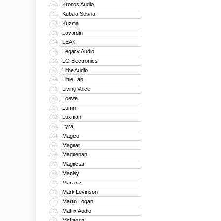
Kronos Audio
150
Kubala Sosna
151
Kuzma
152
Lavardin
153
LEAK
154
Legacy Audio
155
LG Electronics
156
Lithe Audio
157
Little Lab
158
Living Voice
159
Loewe
160
Lumin
161
Luxman
162
Lyra
163
Magico
164
Magnat
165
Magnepan
166
Magnetar
167
Manley
168
Marantz
169
Mark Levinson
170
Martin Logan
171
Matrix Audio
172
McIntosh
173