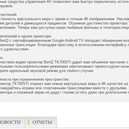
нные средства управления AV позволяют вам быстро переключать источ
ерывов.
чатлений.
стичность виртуального мира с ярким и точным 4К изображением. Насл
ем деталей и движущихся предметов. Огромное достоинство проектора T
авлением. Теперь вам доступны ваши любимые фильмы и телетрансляци
влечений в одном проекторе.
BenQ с сертифицированнным Google Android TV обладает обширными воз
зионные трансляции. Благодаря простому в использовании интерфейсу 
го удовольствия.
к.
ачеством видео проектор BenQ TK700STi дарит вам объемное звучание 
альными пользовательскими режимами обеспечивают превосходное качес
ерите идеальный звуковой режим для любого случая.
ности при ограниченном пространстве.
ектор TK700STi откроет вам новые виртуальные миры в 4K качестве на
слаждайтесь играми или спортивными трансляциями вместе с друзьями. 
ектора и огромный экран не дадут глазам устать даже при длительном 
НОВОСТИ
ОТЧЕТЫ