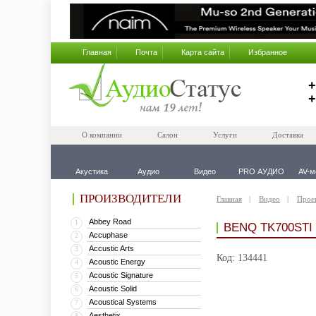
Главная
Почта
Карта сайта
Избранное
+
+
О компании
Салон
Услуги
Доставка
Акустика
Аудио
Видео
PRO АУДИО
AV-м
ПРОИЗВОДИТЕЛИ
Главная
Видео
Прое
Abbey Road
1
BENQ TK700STI
Accuphase
2
Accustic Arts
3
Код: 134441
Acoustic Energy
4
Acoustic Signature
5
Acoustic Solid
6
Acoustical Systems
7
Aesthetix
8