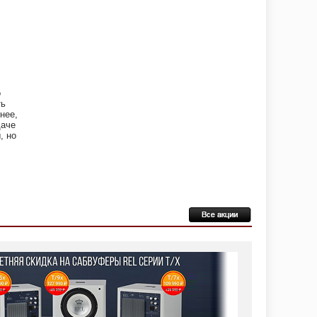
о
ть
нее,
даче
, но