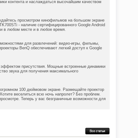
ники контента и наслаждаться высочайшим качеством
аждайтесь просмотром кинофильмов на большом экране
K700STi - наличие сертифицированного Google Android
и в любом месте и в любое время.
можностями для развлечений: видео-игры, фильмы,
проекторы BenQ обеспечивают легкий доступ к Google
с эффектом присутствия. Мощные встроенные динамики
тво звука для получения максимального
 огромном 100 дюймовом экране. Размещайте проектор
Хотите веселиться всю ночь напролет? Без проблем.
просмотре. Теперь у вас безграничные возможности для