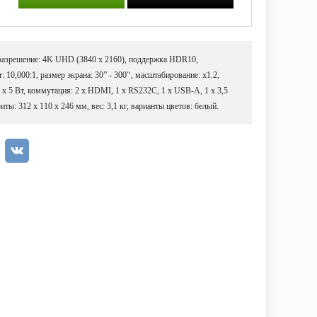
 разрешение: 4K UHD (3840 x 2160), поддержка HDR10,
 10,000:1, размер экрана: 30” - 300'‘, масштабирование: х1.2,
х 5 Вт, коммутация: 2 x HDMI, 1 х RS232C, 1 х USB-А, 1 x 3,5
ты: 312 x 110 x 246 мм, вес: 3,1 кг, варианты цветов: белый.