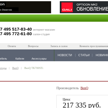
7 495 517-83-40
интернет-магазин
7 495 772-61-80
салон-студия
Оплата
Вопросы
Запись в салон
Комната прослушивания
НОВОСТИ
СТАТЬИ
НОВИН
ебель
Кабели
Аксессуары
кторы
BenQ
BenQ TK700STi
Производитель:
BenQ
Цена:
217 335 руб.