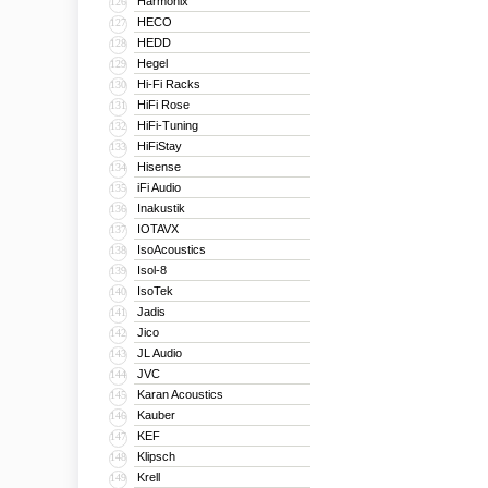
Harmonix
126
HECO
127
HEDD
128
Hegel
129
Hi-Fi Racks
130
HiFi Rose
131
HiFi-Tuning
132
HiFiStay
133
Hisense
134
iFi Audio
135
Inakustik
136
IOTAVX
137
IsoAcoustics
138
Isol-8
139
IsoTek
140
Jadis
141
Jico
142
JL Audio
143
JVC
144
Karan Acoustics
145
Kauber
146
KEF
147
Klipsch
148
Krell
149