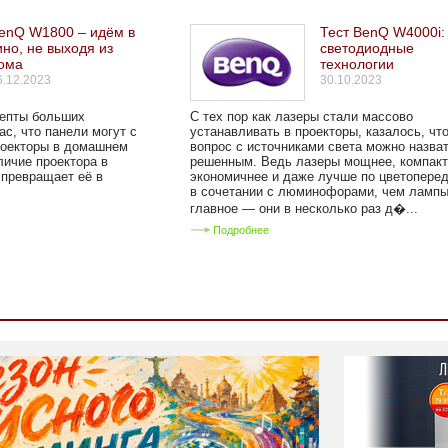
enQ W1800 – идём в
Тест BenQ W4000i:
ино, не выходя из
светодиодные
ома
технологии
6.12.2023
30.10.2023
депты больших
C тех пор как лазеры стали массово
ас, что панели могут с
устанавливать в проекторы, казалось, чт
роекторы в домашнем
вопрос с источниками света можно назва
личие проектора в
решенным. Ведь лазеры мощнее, компакт
 превращает её в
экономичнее и даже лучше по цветопере
в сочетании с люминофорами, чем лампы
главное — они в несколько раз д�...
Подробнее