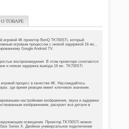
 О ТОВАРЕ
й игровой 4К проектор BenQ TK700STi, который
лавным игровым процессом с низкой задержкой 16 мс.,
рованному Google Android TV.
ростью воспроизведения. В этом проекторе сочетаются
не и низкая задержка вывода 16 мс. TK700STi
игровой процесс в качестве 4K. Наслаждайтесь
рах, где время реакции имеет ключевое значение.
ироваными настройками изображения, звука и задержки
енствованным изображением, раскроет все детали в
м окружающем освещении. Проектор TK700STi можно
 Xbox Series X. Двойное универсальное подключение