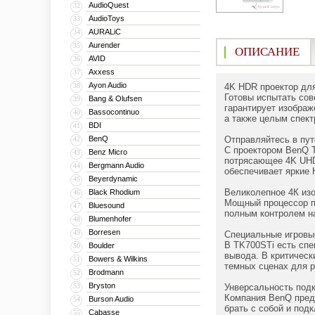
AudioQuest
32
AudioToys
33
AURALiC
34
Aurender
35
ОПИСАНИЕ
AVID
36
Axxess
37
Ayon Audio
38
4K HDR проектор для
Готовы испытать сов
Bang & Olufsen
39
гарантирует изображ
Bassocontinuo
40
а также целым спект
BDI
41
BenQ
Отправляйтесь в пу
42
С проектором BenQ T
Benz Micro
43
потрясающее 4K UHD 
Bergmann Audio
44
обеспечивает яркие
Beyerdynamic
45
Великолепное 4К изо
Black Rhodium
46
Мощный процессор пр
Bluesound
47
полным контролем на
Blumenhofer
48
Borresen
49
Специальные игровы
В TK700STi есть спе
Boulder
50
вывода. В критическ
Bowers & Wilkins
51
темных сценах для р
Brodmann
52
Bryston
53
Унверсальность под
Компания BenQ пред
Burson Audio
54
брать с собой и под
Cabasse
55