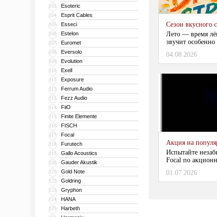
Esoteric
103
Esprit Cables
104
Сезон вкусного 
Esseci
105
Estelon
Лето — время лё
106
звучит особенно 
Euromet
107
Eversolo
108
04.08.2026
Evolution
109
Exell
110
Exposure
111
Ferrum Audio
112
Fezz Audio
113
FiiO
114
Finite Elemente
115
FISCH
116
Focal
117
Акция на популяр
Furutech
118
Испытайте незаб
Gallo Acoustics
119
Focal по акционн
Gauder Akustik
120
Gold Note
121
01.07.2026
Goldring
122
Gryphon
123
HANA
124
Harbeth
125