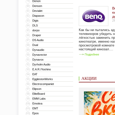
Denon
79
Densen
80
B
Devialet
81
к
Diapason
82
д
2
Digis
83
DLS
84
Как бы ни пытались а
dorpo
85
телевизоров убедить н
Draper
86
лёгкостью заменить п
DS Audio
87
кинотеатре, именно на
Dual
просмотровой комнате
88
настоящий кинозал....
Dynaudio
89
Подробнее
Dynavector
90
Dynavox
91
Dyrholm Audio
92
E.A.R./Yoshino
93
EAT
94
АКЦИИ
EgglestonWorks
95
Electrocompaniet
96
Elipson
97
EliteBoard
98
EMM Labs
99
Emotiva
100
EMT
101
Epos
102