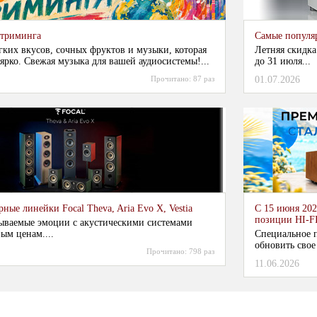
стриминга
Самые популя
гких вкусов, сочных фруктов и музыки, которая
Летняя скидка
ярко. Свежая музыка для вашей аудиосистемы!...
до 31 июля...
Прочитано:
87 раз
01.07.2026
ные линейки Focal Theva, Aria Evo X, Vestia
С 15 июня 202
позиции HI-F
ываемые эмоции с акустическими системами
ым ценам....
Специальное п
обновить свое
Прочитано:
798 раз
11.06.2026