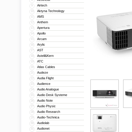
Airtech
9
Aktyna Technology
10
AMS
11
Anthem
12
Apertura
13
Apollo
14
Arcam
15
Arylic
16
AST
17
Astell&Kern
18
ATC
19
Atlas Cables
20
Audeze
21
Audia Flight
22
Audience
23
Audio Analogue
24
Audio Desk Systeme
25
Audio Note
26
Audio Physic
27
Audio Research
28
Audio-Technica
29
Audiolab
30
Audionet
31