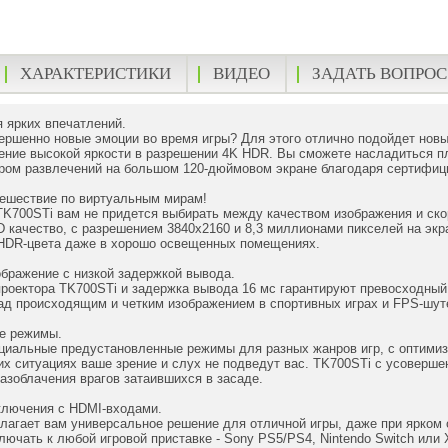
ХАРАКТЕРИСТИКИ
ВИДЕО
ЗАДАТЬ ВОПРОС
 ярких впечатлений.
ершенно новые эмоции во время игры? Для этого отлично подойдет новы
ение высокой яркости в разрешении 4K HDR. Вы сможете насладиться п
ром развлечений на большом 120-дюймовом экране благодаря сертифици
тешествие по виртуальным мирам!
K700STi вам не придется выбирать между качеством изображения и ско
качество, с разрешением 3840x2160 и 8,3 миллионами пикселей на экра
 HDR-цвета даже в хорошо освещенных помещениях.
бражение с низкой задержкой вывода.
оектора TK700STi и задержка вывода 16 мс гарантируют превосходный 
д происходящим и четким изображением в спортивных играх и FPS-шуте
е режимы.
циальные предустановленные режимы для разных жанров игр, с оптимиз
их ситуациях ваше зрение и слух не подведут вас. TK700STi с усоверш
азоблачения врагов затаившихся в засаде.
ключения с HDMI-входами.
лагает вам универсальное решение для отличной игры, даже при ярко
ключать к любой игровой приставке - Sony PS5/PS4, Nintendo Switch или