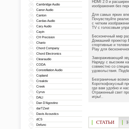
HDMI 2.0 и расшире
Cambridge Audio
56
изображения без пер
Canor Audio
57
Для самых ярких впе
Canton
58
Почувствуйте реали
Cardas Audio
59
с четким изображени
Cary Audio
60
TV с голосовым упр
Cayin
61
Бесконечный мир раз
CH Precision
62
Домашний проектор 
Chario
63
спортивные и телеви
Chord Company
64
Play для бесконечно
Chord Electronics
65
Завораживающий зву
Clearaudio
66
Наряду с высоким к
CODA
67
совместно со специ
Constellation Audio
68
удовольствия. Подб
Copland
69
Безграничные возмож
Creaktiv
70
Короткофокусный про
Creek
71
где вам удобно и на
Cyrus
Отраженный свет про
72
игры!..
DALI
73
Dan D’Agostino
74
darTZeel
75
Davis Acoustics
76
dCS
77
СТАТЬИ
Defunc
78