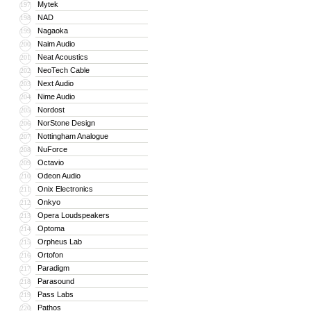
Mytek
197
NAD
198
Nagaoka
199
Naim Audio
200
Neat Acoustics
201
NeoTech Cable
202
Next Audio
203
Nime Audio
204
Nordost
205
NorStone Design
206
Nottingham Analogue
207
NuForce
208
Octavio
209
Odeon Audio
210
Onix Electronics
211
Onkyo
212
Opera Loudspeakers
213
Optoma
214
Orpheus Lab
215
Ortofon
216
Paradigm
217
Parasound
218
Pass Labs
219
Pathos
220