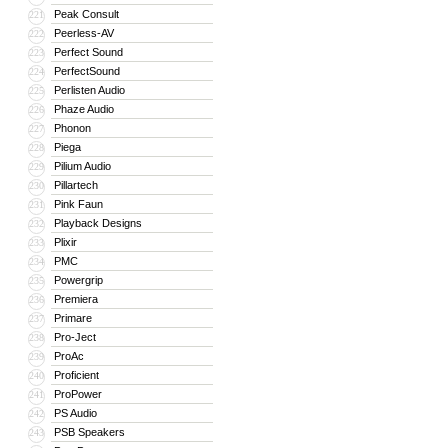
Peak Consult
221
Peerless-AV
222
Perfect Sound
223
PerfectSound
224
Perlisten Audio
225
Phaze Audio
226
Phonon
227
Piega
228
Pilium Audio
229
Pillartech
230
Pink Faun
231
Playback Designs
232
Plixir
233
PMC
234
Powergrip
235
Premiera
236
Primare
237
Pro-Ject
238
ProAc
239
Proficient
240
ProPower
241
PS Audio
242
PSB Speakers
243