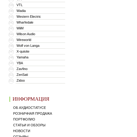
VTL
339
Wadia
340
Western Electric
341
Wharfedale
342
WiiM
343
Wilson Audio
344
Wireworld
345
Wolf von Langa
346
X-quisite
347
Yamaha
348
YBA
349
Zavfino
350
ZenSati
351
Zidoo
352
ИНФОРМАЦИЯ
ОБ АУДИОСТАТУСЕ
РОЗНИЧНАЯ ПРОДАЖА
ПОРТФОЛИО
СТАТЬИ И ОБЗОРЫ
НОВОСТИ
ОТЗЫВЫ