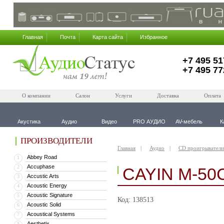
Главная
Почта
Карта сайта
Избранное
+7 495 51
+7 495 77
О компании
Салон
Услуги
Доставка
Оплата
Акустика
Аудио
Видео
PRO АУДИО
AV-мебель
К
ПРОИЗВОДИТЕЛИ
Главная
Аудио
CD проигрыватели
Abbey Road
1
Accuphase
2
CAYIN M-50
Accustic Arts
3
Acoustic Energy
4
Acoustic Signature
5
Код: 138513
Acoustic Solid
6
Acoustical Systems
7
Aesthetix
8