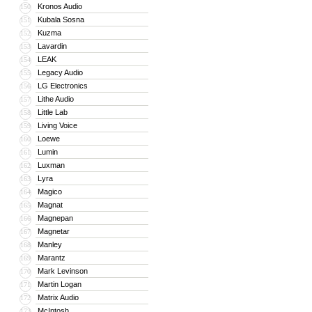
Kronos Audio
150
Kubala Sosna
151
Kuzma
152
Lavardin
153
LEAK
154
Legacy Audio
155
LG Electronics
156
Lithe Audio
157
Little Lab
158
Living Voice
159
Loewe
160
Lumin
161
Luxman
162
Lyra
163
Magico
164
Magnat
165
Magnepan
166
Magnetar
167
Manley
168
Marantz
169
Mark Levinson
170
Martin Logan
171
Matrix Audio
172
McIntosh
173