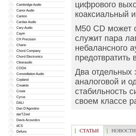
цифрового выхо
Cambridge Audio
56
Canor Audio
57
коаксиальный и
Canton
58
Cardas Audio
59
M50 CD может о
Cary Audio
60
Cayin
61
служит пара ла
CH Precision
62
Chario
небалансного а
63
Chord Company
64
предотвратить 
Chord Electronics
65
Clearaudio
66
CODA
67
Два отдельных 
Constellation Audio
68
аналоговой и о
Copland
69
Creaktiv
70
стабильность с
Creek
71
Cyrus
72
своем классе р
DALI
73
Dan D’Agostino
74
darTZeel
75
Davis Acoustics
76
dCS
77
СТАТЬИ
НОВОСТИ
Defunc
78