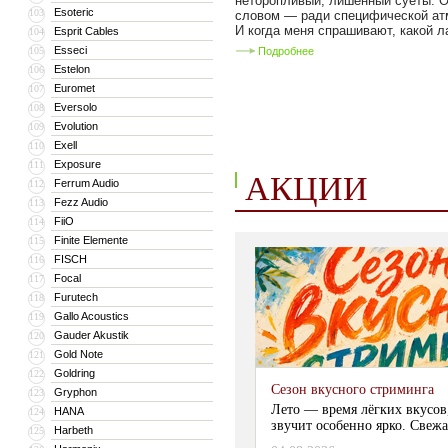
неторопливый, лишенный суеты. 
Esoteric
103
словом — ради специфической а
И когда меня спрашивают, какой ла
Esprit Cables
104
Esseci
105
Подробнее
Estelon
106
Euromet
107
Eversolo
108
Evolution
109
Exell
110
Exposure
111
АКЦИИ
Ferrum Audio
112
Fezz Audio
113
FiiO
114
Finite Elemente
115
FISCH
116
Focal
117
Furutech
118
Gallo Acoustics
119
Gauder Akustik
120
Gold Note
121
Goldring
122
Сезон вкусного стриминга
Gryphon
123
Лето — время лёгких вкусов
HANA
124
звучит особенно ярко. Свежа
Harbeth
125