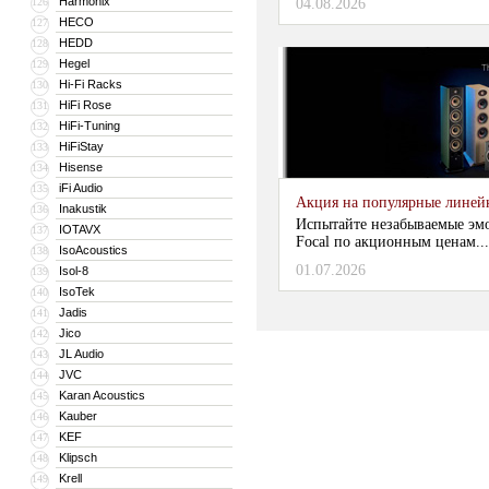
Harmonix
126
04.08.2026
HECO
127
HEDD
128
Hegel
129
Hi-Fi Racks
130
HiFi Rose
131
HiFi-Tuning
132
HiFiStay
133
Hisense
134
iFi Audio
135
Акция на популярные линейки
Inakustik
136
Испытайте незабываемые эм
IOTAVX
137
Focal по акционным ценам...
IsoAcoustics
138
01.07.2026
Isol-8
139
IsoTek
140
Jadis
141
Jico
142
JL Audio
143
JVC
144
Karan Acoustics
145
Kauber
146
KEF
147
Klipsch
148
Krell
149