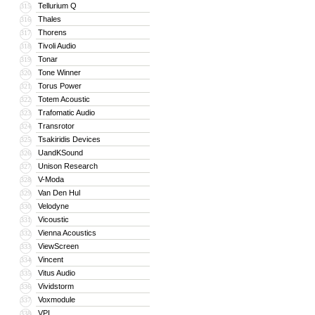
Tellurium Q
315
Thales
316
Thorens
317
Tivoli Audio
318
Tonar
319
Tone Winner
320
Torus Power
321
Totem Acoustic
322
Trafomatic Audio
323
Transrotor
324
Tsakiridis Devices
325
UandKSound
326
Unison Research
327
V-Moda
328
Van Den Hul
329
Velodyne
330
Vicoustic
331
Vienna Acoustics
332
ViewScreen
333
Vincent
334
Vitus Audio
335
Vividstorm
336
Voxmodule
337
VPI
338