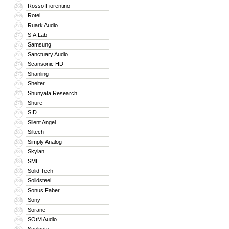
Rosso Fiorentino
268
Rotel
269
Ruark Audio
270
S.A.Lab
271
Samsung
272
Sanctuary Audio
273
Scansonic HD
274
Shanling
275
Shelter
276
Shunyata Research
277
Shure
278
SID
279
Silent Angel
280
Siltech
281
Simply Analog
282
Skylan
283
SME
284
Solid Tech
285
Solidsteel
286
Sonus Faber
287
Sony
288
Sorane
289
SOtM Audio
290