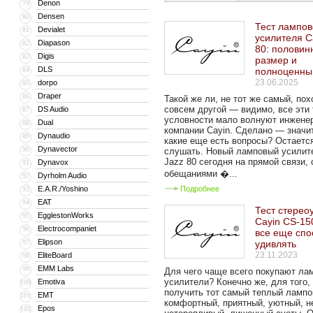
Denon
79
Densen
80
Тест лампов
Devialet
81
усилителя C
Diapason
82
80: половин
Digis
83
размер и
DLS
84
полноценный
23.06.2025
dorpo
85
Draper
86
Такой же ли, не тот же самый, по
совсем другой — видимо, все эти
DS Audio
87
условности мало волнуют инжене
Dual
88
компании Cayin. Сделано — значи
Dynaudio
89
какие еще есть вопросы? Остаетс
Dynavector
90
слушать. Новый ламповый усилит
Jazz 80 сегодня на прямой связи, 
Dynavox
91
обещаниями �...
Dyrholm Audio
92
E.A.R./Yoshino
Подробнее
93
EAT
94
Тест стерео
EgglestonWorks
95
Cayin CS-15
Electrocompaniet
96
все еще спо
Elipson
97
удивлять
23.11.2023
EliteBoard
98
EMM Labs
99
Для чего чаще всего покупают ла
усилители? Конечно же, для того,
Emotiva
100
получить тот самый теплый ламп
EMT
101
комфортный, приятный, уютный, н
Epos
102