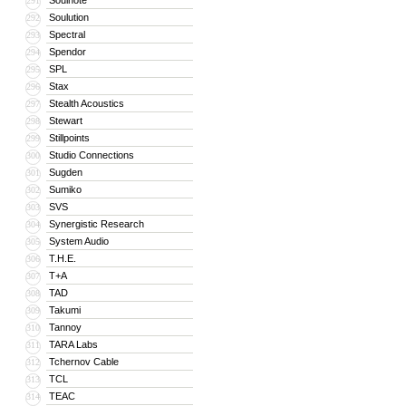
Soulnote
291
Soulution
292
Spectral
293
Spendor
294
SPL
295
Stax
296
Stealth Acoustics
297
Stewart
298
Stillpoints
299
Studio Connections
300
Sugden
301
Sumiko
302
SVS
303
Synergistic Research
304
System Audio
305
T.H.E.
306
T+A
307
TAD
308
Takumi
309
Tannoy
310
TARA Labs
311
Tchernov Cable
312
TCL
313
TEAC
314