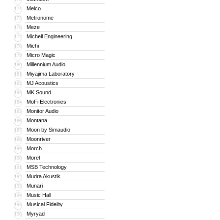
Melco
174
Metronome
175
Meze
176
Michell Engineering
177
Michi
178
Micro Magic
179
Millennium Audio
180
Miyajima Laboratory
181
MJ Acoustics
182
MK Sound
183
MoFi Electronics
184
Monitor Audio
185
Montana
186
Moon by Simaudio
187
Moonriver
188
Morch
189
Morel
190
MSB Technology
191
Mudra Akustik
192
Munari
193
Music Hall
194
Musical Fidelity
195
Myryad
196