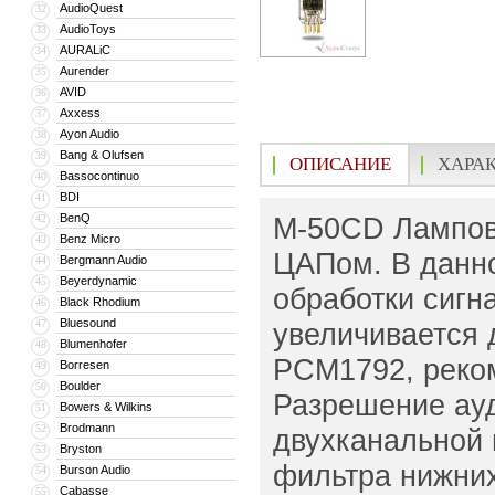
AudioQuest
32
AudioToys
33
AURALiC
34
Aurender
35
AVID
36
Axxess
37
Ayon Audio
38
Bang & Olufsen
39
ОПИСАНИЕ
ХАРА
Bassocontinuo
40
BDI
41
BenQ
M-50CD Лампов
42
Benz Micro
43
ЦАПом. В данн
Bergmann Audio
44
Beyerdynamic
45
обработки сигн
Black Rhodium
46
Bluesound
47
увеличивается 
Blumenhofer
48
PCM1792, реко
Borresen
49
Boulder
50
Разрешение ауди
Bowers & Wilkins
51
Brodmann
52
двухканальной 
Bryston
53
фильтра нижних
Burson Audio
54
Cabasse
55