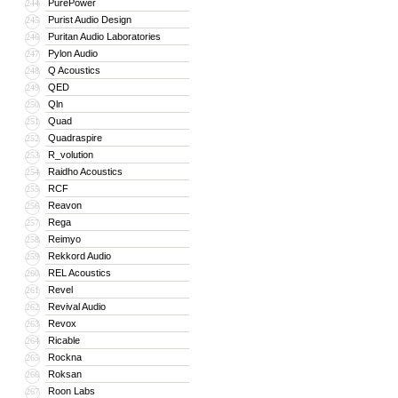
PurePower
244
Purist Audio Design
245
Puritan Audio Laboratories
246
Pylon Audio
247
Q Acoustics
248
QED
249
Qln
250
Quad
251
Quadraspire
252
R_volution
253
Raidho Acoustics
254
RCF
255
Reavon
256
Rega
257
Reimyo
258
Rekkord Audio
259
REL Acoustics
260
Revel
261
Revival Audio
262
Revox
263
Ricable
264
Rockna
265
Roksan
266
Roon Labs
267