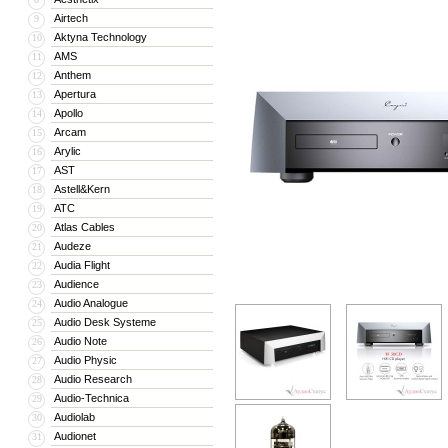
Airtech
9
Aktyna Technology
10
AMS
11
Anthem
12
Apertura
13
Apollo
14
Arcam
15
Arylic
16
AST
17
Astell&Kern
18
ATC
19
Atlas Cables
20
Audeze
21
Audia Flight
22
Audience
23
Audio Analogue
24
Audio Desk Systeme
25
Audio Note
26
Audio Physic
27
Audio Research
28
Audio-Technica
29
Audiolab
30
Audionet
31