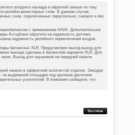
тного входного каскада и обратной связью по току.
ли релейно-резисторных схем. В данном случае,
ичных схем, подключенных параллельно, снизило и без
 стереобалансом с применением AAVA. Дополнительное
неры Accuphase обратили на надежность датчика
учшена надежность релейного переключения входов.
 пары балансных XLR. Предусмотрен выход-выход для
овных выхода сделаны в балансном варианте XLR. Для
 моно. Выход для наушников на передней панели
дней панели в эффектной золотистой отделке. Энкодер
 — на выдвижной площадке под крупным дисплеем.
арительных усилителей. В компании сообщили, что