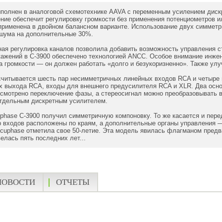
полнен в аналоговой схемотехнике AAVA с переменным усилением дискре
ие обеспечит регулировку громкости без применения потенциометров и
применена в двойном балансном варианте. Использование двух симметр
 шума на дополнительные 30%.
ьная регулировка каналов позволила добавить возможность управления
кажений в C-3900 обеспечено технологией ANCC. Особое внимание инже
а громкости — он должен работать «долго и безукоризненно». Также ул
считывается шесть пар несимметричных линейных входов RCA и четыре
ых выхода RCA, входы для внешнего предусилителя RCA и XLR. Два осн
смотрено переключение фазы, а стереосигнал можно преобразовывать в
отдельным дискретным усилителем.
hase C-3900 получил симметричную компоновку. То же касается и пере
ор входов расположены по краям, а дополнительные органы управления
cuphase отметила свое 50-летие. Эта модель явилась флагманом предв
елась пять последних лет...
НОВОСТИ
ОТЧЕТЫ