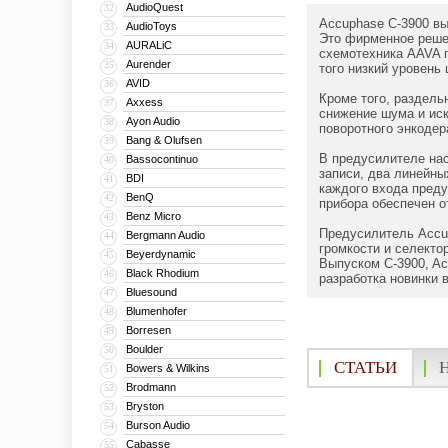
AudioQuest
32
Accuphase C-3900 вы
AudioToys
33
Это фирменное решен
AURALiC
34
схемотехника AAVA 
Aurender
35
того низкий уровень
AVID
36
Кроме того, раздел
Axxess
37
снижение шума и ис
Ayon Audio
38
поворотного энкодер
Bang & Olufsen
39
В предусилителе на
Bassocontinuo
40
записи, два линейн
BDI
41
каждого входа преду
BenQ
42
прибора обеспечен 
Benz Micro
43
Предусилитель Accup
Bergmann Audio
44
громкости и селект
Beyerdynamic
45
Выпуском C-3900, Ac
Black Rhodium
46
разработка новинки в
Bluesound
47
Blumenhofer
48
Borresen
49
Boulder
50
СТАТЬИ
Bowers & Wilkins
51
Brodmann
52
Bryston
53
Burson Audio
54
Cabasse
55