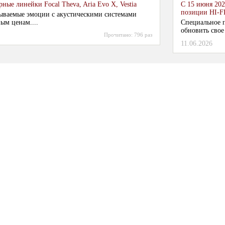
ные линейки Focal Theva, Aria Evo X, Vestia
С 15 июня 202
позиции HI-F
ываемые эмоции с акустическими системами
ым ценам....
Специальное п
обновить свое
Прочитано:
796 раз
11.06.2026