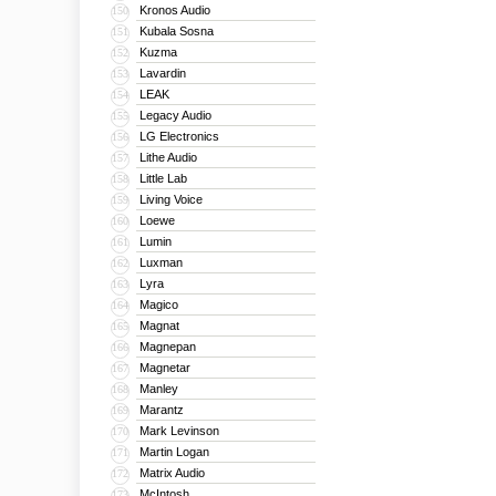
Kronos Audio
150
Kubala Sosna
151
Kuzma
152
Lavardin
153
LEAK
154
Legacy Audio
155
LG Electronics
156
Lithe Audio
157
Little Lab
158
Living Voice
159
Loewe
160
Lumin
161
Luxman
162
Lyra
163
Magico
164
Magnat
165
Magnepan
166
Magnetar
167
Manley
168
Marantz
169
Mark Levinson
170
Martin Logan
171
Matrix Audio
172
McIntosh
173