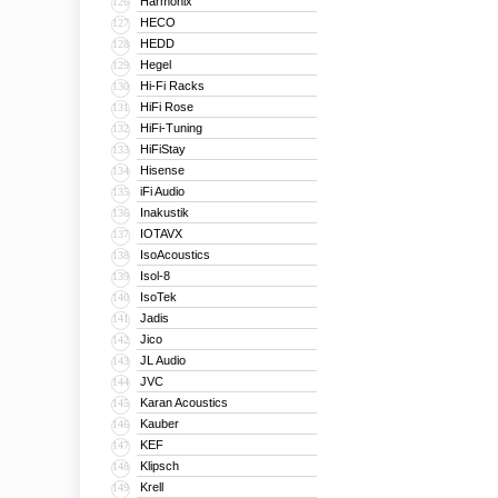
Harmonix
126
HECO
127
HEDD
128
Hegel
129
Hi-Fi Racks
130
HiFi Rose
131
HiFi-Tuning
132
HiFiStay
133
Hisense
134
iFi Audio
135
Inakustik
136
IOTAVX
137
IsoAcoustics
138
Isol-8
139
IsoTek
140
Jadis
141
Jico
142
JL Audio
143
JVC
144
Karan Acoustics
145
Kauber
146
KEF
147
Klipsch
148
Krell
149