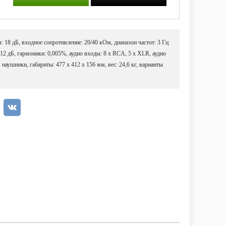
 18 дБ, входное сопротивление: 20/40 кОм, диапазон частот: 3 Гц
12 дБ, гармоники: 0,005%, аудио входы: 8 х RCA, 5 х XLR, аудио
наушники, габариты: 477 х 412 х 156 мм, вес: 24,6 кг, варианты