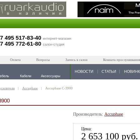
7 495 517-83-40
интернет-магазин
7 495 772-61-80
салон-студия
Оплата
Вопросы
Запись в салон
Комната прослушивания
НОВОСТИ
СТАТЬИ
НОВИН
ебель
Кабели
Аксессуары
усилители
Accuphase
Accuphase C-3900
3900
Производитель:
Accuphase
Цена:
2 653 100 руб.