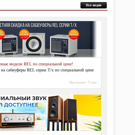
рные модели REL по специальной цене!
 на сабвуферы REL серии T/x по специальной цене
Прочитано:
71 раз