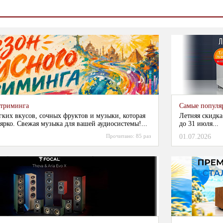
стриминга
Самые популя
гких вкусов, сочных фруктов и музыки, которая
Летняя скидка
ярко. Свежая музыка для вашей аудиосистемы!...
до 31 июля...
Прочитано:
85 раз
01.07.2026