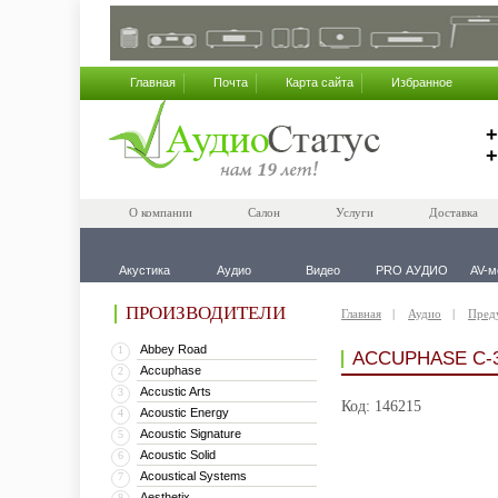
Главная
Почта
Карта сайта
Избранное
+
+
О компании
Салон
Услуги
Доставка
Акустика
Аудио
Видео
PRO АУДИО
AV-м
ПРОИЗВОДИТЕЛИ
Главная
Аудио
Пред
Abbey Road
1
ACCUPHASE C-
Accuphase
2
Accustic Arts
3
Код: 146215
Acoustic Energy
4
Acoustic Signature
5
Acoustic Solid
6
Acoustical Systems
7
Aesthetix
8