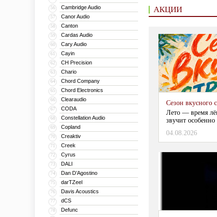
Cambridge Audio
56
АКЦИИ
Canor Audio
57
Canton
58
Cardas Audio
59
Cary Audio
60
Cayin
61
CH Precision
62
Chario
63
Chord Company
64
Chord Electronics
65
Clearaudio
66
Сезон вкусного 
CODA
67
Лето — время лё
Constellation Audio
68
звучит особенно 
Copland
69
04.08.2026
Creaktiv
70
Creek
71
Cyrus
72
DALI
73
Dan D’Agostino
74
darTZeel
75
Davis Acoustics
76
dCS
77
Defunc
78