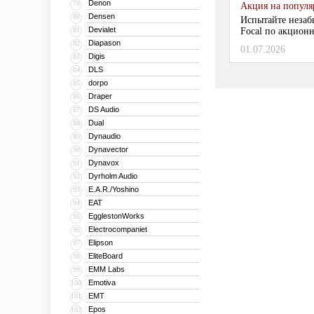
Denon
79
Акция на популяр
Densen
80
Испытайте незаб
Devialet
81
Focal по акционн
Diapason
82
01.07.2026
Digis
83
DLS
84
dorpo
85
Draper
86
DS Audio
87
Dual
88
Dynaudio
89
Dynavector
90
Dynavox
91
Dyrholm Audio
92
E.A.R./Yoshino
93
EAT
94
EgglestonWorks
95
Electrocompaniet
96
Elipson
97
EliteBoard
98
EMM Labs
99
Emotiva
100
EMT
101
Epos
102