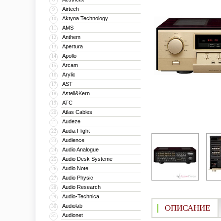
Airtech
9
Aktyna Technology
10
AMS
11
Anthem
12
Apertura
13
Apollo
14
Arcam
15
Arylic
16
AST
17
Astell&Kern
18
ATC
19
Atlas Cables
20
Audeze
21
Audia Flight
22
Audience
23
Audio Analogue
24
Audio Desk Systeme
25
Audio Note
26
Audio Physic
27
Audio Research
28
Audio-Technica
29
Audiolab
30
ОПИСАНИЕ
Audionet
31