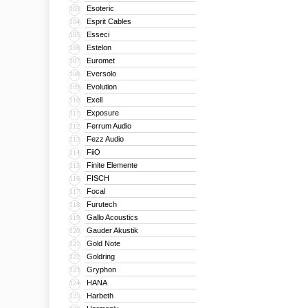
Esoteric
103
Esprit Cables
104
Esseci
105
Estelon
106
Euromet
107
Eversolo
108
Evolution
109
Exell
110
Exposure
111
Ferrum Audio
112
Fezz Audio
113
FiiO
114
Finite Elemente
115
FISCH
116
Focal
117
Furutech
118
Gallo Acoustics
119
Gauder Akustik
120
Gold Note
121
Goldring
122
Gryphon
123
HANA
124
Harbeth
125